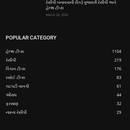
રેસીપી બનાવવાની રીત | ગુજરાતી રેસીપી અને
હેલ્થ ટીપ્સ
March 24, 2026
POPULAR CATEGORY
હેલ્થ ટીપ્સ
1104
રેસીપી
219
કિચન ટીપ્સ
176
રસોઈ ટીપ્સ
83
ચટપટી વાનગી
61
ઔસધ
44
ફરસાણ
32
નાસ્તા રેસીપી
29