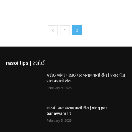
1
2
rasoi tips | રસોઈ
કંદોઈ જેવી મીઠાઈ ઘરે બનાવવાની રીત | કેસર પેંડા
બનાવવાની રીત
February 9, 2025
માંડવી પાક બનાવવાની રીત | sing pak
banavvani rit
February 5, 2025