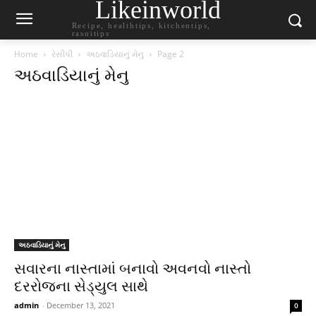
Likeinworld
Recipe, healthtips, kitchentips,
rasoitips
Home
રેસીપી
અઠવાડિયાનું મેનુ
Page 2
અઠવાડિયાનું મેનુ
અઠવાડિયાનું મેનુ
સવારના નાસ્તામાં બનાવો અવનવો નાસ્તો
દરરોજના સેડ્યુલ સાથે
admin
-
December 13, 2021
0