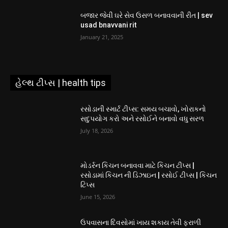
બજાર જેવી ઘરે સેવ ઉસળ બનાવવાની રીત | sev
usad bnavvani rit
January 21, 2025
હેલ્થ ટીપ્સ | health tips
રસોડાની સ્માર્ટ ટીપ્સ: સમય બચાવો, ખોરાકનો
સદુપયોગ કરો અને રસોઈને બનાવો વધુ સરળ
July 18, 2026
મોડર્રન કિચન બનાવવા માટે કિચન ટીપ્સ |
રસોડામાં કિચન ની ડિઝાઇન | રસોઈ ટીપ્સ | કિચન
ટિપ્સ
June 15, 2026
ઉપવાસના દિવસોમાં ખાય શકાય તેવી ફરાળી