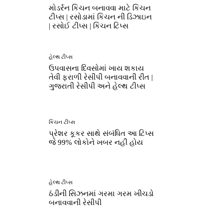
મોડર્રન કિચન બનાવવા માટે કિચન
ટીપ્સ | રસોડામાં કિચન ની ડિઝાઇન
| રસોઈ ટીપ્સ | કિચન ટિપ્સ
હેલ્થ ટીપ્સ
ઉપવાસના દિવસોમાં ખાય શકાય
તેવી ફરાળી રેસીપી બનાવવાની રીત |
ગુજરાતી રેસીપી અને હેલ્થ ટીપ્સ
કિચન ટીપ્સ
પ્રેશર કૂકર સાથે સંબંધિત આ ટિપ્સ
જે 99% લોકોને ખબર નહીં હોય
હેલ્થ ટીપ્સ
ઠંડીની સિઝનમાં ગરમા ગરમ ખીચડો
બનાવવાની રેસીપી