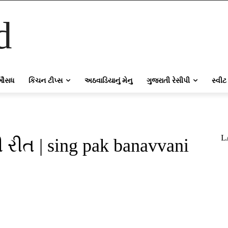
d
ઔસધ
કિચન ટીપ્સ
અઠવાડિયાનું મેનુ
ગુજરાતી રેસીપી
સ્વીટ
L
રીત | sing pak banavvani