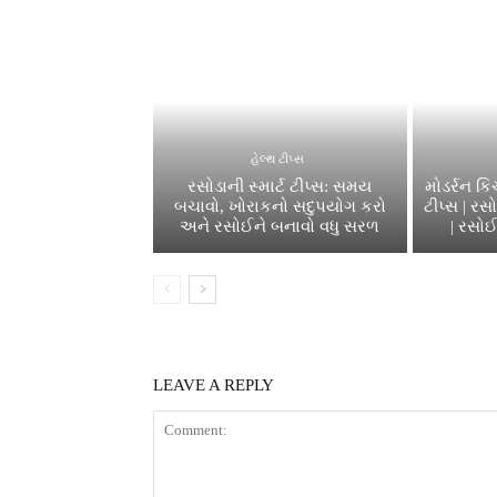
હેલ્થ ટીપ્સ
રસોડાની સ્માર્ટ ટીપ્સ: સમય
મોડર્રન ક
બચાવો, ખોરાકનો સદુપયોગ કરો
ટીપ્સ | ર
અને રસોઈને બનાવો વધુ સરળ
| રસોઈ
LEAVE A REPLY