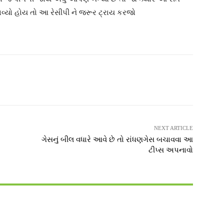
નાવ્યો હોય તો આ રેસીપી ને જરૂર ટ્રાય કરજો
witter
Pinterest
WhatsApp
NEXT ARTICLE
ગેસનું બીલ વધારે આવે છે તો રાંધણગેસ બચાવવા આ
ટીપ્સ અપનાવો