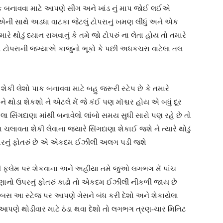
ક બનાવવા માટે આપણે સીંગ અને ખાંડ નું માપ જોઈ લઈએ
 એની સાથે અડધા વાટકા જેટલું ટોપરાનું ખમણ લીધું અને એક
ે થોડું ધ્યાન રાખવાનું કે તમે જો ટોપરું ના લેતા હોય તો તમારે
મે ટોપરાની જગ્યાએ કાજુનો ભૂકો કે પછી અધકચરા વાટેલા તલ
કી લેશો પાક બનાવવા માટે બહુ જરૂરી સ્ટેપ છે કે તમારે
ને થોડા શેકશો ને એટલે મેં જે કંઈ પણ મૉશ્ચર હોય એ બધું દૂર
 સિંગદાણા માંથી બનાવેલો લાંબો સમય સુધી સારો પણ રહે છે તો
 ચલાવતા શેકી લેવાના જ્યારે સિંગદાણા શેકાઈ જશે ને ત્યારે થોડું
ઉપરનું ફોતરું છે એ એકદમ ઈઝીલી અલગ પડી જશે
ની ફ્લેમ પર શેકવાના અને અહીંયા તમે જુઓ લગભગ મેં પાંચ
ગદાણાનો ઉપરનું ફોતરું કાઢો તો એકદમ ઈઝીલી નીકળી જાય છે
બસ આ સ્ટેજ પર આપણે ગેસને બંધ કરી દેશો અને શેકાયેલા
ને આપણે થોડીવાર માટે ઠંડા થવા દેશો તો લગભગ ત્રણ-ચાર મિનિટ