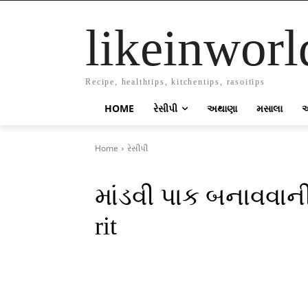
likeinworl
Recipe, healthtips, kitchentips, rasoitips
HOME
રેસીપી
અથાણા
મસાલા
Home
રેસીપી
માંડવી પાક બનાવવાની 
rit