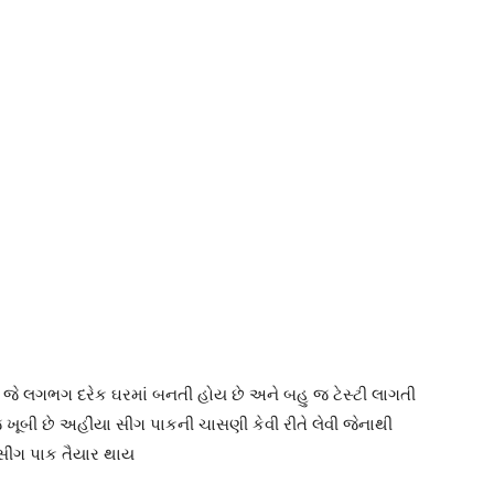
 જે લગભગ દરેક ઘરમાં બનતી હોય છે અને બહુ જ ટેસ્ટી લાગતી
ખૂબી છે અહીંયા સીગ પાકની ચાસણી કેવી રીતે લેવી જેનાથી
ીંગ પાક તૈયાર થાય