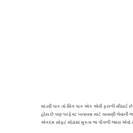
માંડવી પાક તો સિંગ પાક એક એવી ફરાળી મીઠાઈ છે
હોય છે પણ પરફેક્ટ બનાવવા માટે ચાસણી લેવાની જ 
એકદમ સોફ્ટ મોઢામાં મુકતા જ પીગળી જાય એવો સ