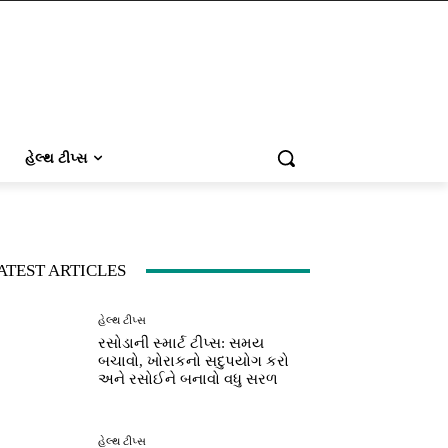
હેલ્થ ટીપ્સ
ATEST ARTICLES
હેલ્થ ટીપ્સ
રસોડાની સ્માર્ટ ટીપ્સ: સમય
બચાવો, ખોરાકનો સદુપયોગ કરો
અને રસોઈને બનાવો વધુ સરળ
હેલ્થ ટીપ્સ