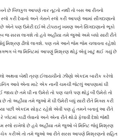
ને છે બિલકુલ આપણે તાર તૂટતો નથી તો બસ આ રીતનો
લો કરી દેવાનો અને ગેસને સ્લો કરી આપણે આમાં સીંગદાણાનો
ું છે એને પણ ઉમેરી દઈએ ટોપરાનું ખમણ અને સિંગદાણાનો ભૂકો
ખુબ જ સરસ લાગશે તો હવે અહીંયા તમે જુઓ અમે બધો સારી રીતે
જેવું મિશ્રણ ઢીલો લાગશે. પણ તમે આને જેમ જેમ ચલાવતા રહેશો
ગ બે જ મિનિટમાં આપણું મિશ્રણ થોડું એવું ખાટું થઈ ગયું છે
જેટલો અથવા બેથી ત્રણ ઈલાયચીનો ઝીણો એકદમ બારીક કરેલો
ાઇનિંગ આવે એના માટે એક નાની ચમચી જેટલું આપણામાં ઘી
 જાય છે તમે ઘી ના ઉમેરો તો પણ ચાલે પણ થોડું બી ઉમેરો તો
છે તો અહીંયા તમે જુઓ મેં ઘી ઉમેરી બધું સારી રીતે મિક્સ કરી
્યા પછી એકદમ સોફ્ટ રહેશે એવી પણ હું તમને બતાવું આ રીતે
 પ્લેટમાં કાઢી લેવાનો અને એના રીતે થોડો ફેલાવી દેશો જેથી
 સ્લો રાખેલો છે હવે અહીંયા તમે જુઓ બે મિનિટ જેવું મિશ્રણ
ણે ચેક કરીએ તો તમે જુઓ આ રીતે સરસ આપણે મિશ્રણનો સહિત