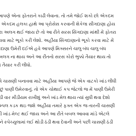
 આપણે એના ફોતરાને કાઢી લેવાના. તો તમે જોઈ શકો છો એકદમ
ા છે એકદમ હલકા હાથે આ પ્રોસેસ કરવાની શેકેલા સીંગદાણા હોય
 અલગ થઈ જાય છે તો આ રીતે સરસ સિંગદાણા માંથી મેં ફોતરા
માટે ભૂકો કરી લેશો. અહીંયા સિંગદાણાનો ભૂકો કરવા માટે મેં
ંગદાણા ઉમેરી દઈએ હવે આપણે મિક્સરને ચાલુ બંધ ચાલુ બંધ
ગ અલગ ના થાય અને આ રીતનો સરસ કોરો ભુક્કો તૈયાર થાય તો
ો તૈયાર કરી લીધો.
એ ચાસણી બનાવવા માટે અહીંયા આપણે જે એક વાટકો ખાંડ લીધી
છું પાણી ઉમેરવાનું. તો એક ચોથાઈ કપ જેટલો જ મેં પાણી ઉમેરી
ડી વાર મીડીયમ રાખીશું અને ખાંડ મેલ થાય ત્યાં સુધી થવા દેશો
સિમ્પલ કડક થઇ જશે અહીંયા તમારે ફક્ત એક જ તારની ચાસણી
ી ખાંડ મેલ્ટ થઈ જાય અને આ રીતે બબલ આવવા માંડે એટલે
સ્પેચ્યુલામાં લઈ થોડી ઠંડી થવા દેવાની અને પછી ચાસણી ઠંડી