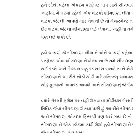
હવે સૌથી પહેલા એકદમ પરફેક્ટ માપ સાથે સીંગપા
અહીંયા મેં ઘરમાં રહેલો એક વાટકો શીંગદાણા લીધા
વાટકા જેટલી આપણે ખાંડ લેવાની છે તો મેજરમેન્ટ તમાર
દોઢ વાટકા જેટલા શીંગદાણા લઈ લેવાના. અહીંયા ત
પણ લઈ શકો છો
હવે આપણે જે સીંગદાણા લીધા ને એને આપણે પહેલા શે
પરફેક્ટ એવા શીંગદાણા ને શેકવાના છે તમે સીંગદાણા
થઈ જશે અને સિમ્પલ બહુ જ સરસ બનશે સાથે શેકેલા
સીંગદાણાને આ રીતે થોડી થોડી વારે કન્ટિન્યુ ચલાવતા
થોડું ફૂટવાનો અવાજ આવશે અને સીંગદાણાનું જે 
વધારે ગેસની ફ્લેમ પર નહીં શેકવાના મીડીયમ ગેસ
મિનિટ જેવા સીંગદાણા શેક્યા પછી હું આ રીતે સીં
અને સીંગદાણા એકદમ ક્રિસ્પી પણ થઈ ગયા છે તો 
સીંગદાણા ને એક પ્લેટમાં કાઢી લેશો હવે સીંગદાણા
જેવા સીંગદાણા ઠંડા થાય