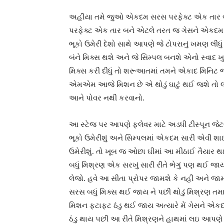
અહીંયા તમે જુઓ એકદમ સરસ પરફેક્ટ એક તાર બ
પરફેક્ટ એક તાર બને એટલે તરત જ ગેસને એકદમ સ્
ભૂકો ઉમેરી દેશો સાથે આપણે જે ટોપરાનું ખમણ લીધ
બંને મિક્સ થશે અને જે સિમ્પલ બનશે એનો સ્વાદ 
મિક્સ કરી દીધું તો શરૂઆતમાં તમને એકાદ મિનિટ 
એમએમ આજે મિશન છે એ થોડું ઘાટું થઈ જશે તો લગભ
આને પોવર નથી કરવાનો.
આ સ્ટેજ પર આપણે ફ્લેવર માટે અડધી ટીસ્પૂન 
ભૂકો ઉમેરીશું અને સિમ્પલમાં એકદમ સારી એવી શ
ઉમેરીશું. તો ખૂબ જ ઓછા ઘીમાં આ મીઠાઈ તૈયાર થઈ
બધું મિશ્રણ એક સરખું સારી રીતે ભેગું પણ થઈ જાય 
લેજો. હવે આ સીતા પ્રોપર જામશે કે નહીં અને જામ
સરસ બધું મિક્સ થઈ જાય ને પછી થોડું મિશ્રણ તમારે
મિશન ફટાફટ ઠંડુ થઈ જાય અત્યારે મેં ગેસને એકદમ
ઠંડુ થાય પછી આ રીતે મિશ્રણને હાથમાં લઇ આપ