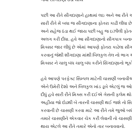
પછી આ રીતે સીંગદાણાને હાથમાં લઇ અને આ રીતે
સારી રીતે મેં બધા જ સીંગદાણાના ફોતરા કાઢી લીધ
અને સહેજ ઠંડા થઈ જાય પછી બહુ જ ઇઝીલી ફોતરા
અલગ કરી દીધા. હવે આ સીંગદાણાનો સીંગપાક બનાવવા 
મિક્સર જાર લીધું છે એમાં આપણે ફોતરા કાઢેલા સી
કરવાનું જેથી શીંગદાણા માંથી બિલકુલ તેલ નો ભા
મિક્સર ને ચાલુ બંધ ચાલુ બંધ કરીને સિંગદાણાનો ભૂક
હવે આપણે પરફેક્ટ સિમ્પલ માટેની ચાસણી બનાવી
એને ઉમેરી દેશો અને બિલકુલ ખાંડ ડૂબે એટલું જ ઓ
દીધું હવે સારી રીતે મિક્સ કરી દઈએ ગેસની ફ્લેમ થો
અહીંયા જો દોઢથી બે તારની ચાસણી થઈ જશે તો 
કરવાની છે ચાસણી કરવા માટે આ રીતે તમે જુઓ બધ
તમારે ચાસણીને એકવાર ચેક કરી લેવાની તો ચાસણીને 
થાય એટલે આ રીતે તમારે એનો તાર બનાવવાનો.