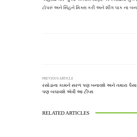
ટોપરું અને સિંહને મિક્સ કરી અને શીંગ પાક ના બ
Facebook
T
Share
PREVIOUS ARTICLE
રસોડાના કામને સરળ પણ બનાવશે અને તમારા પૈસા
પણ બચાવશે એવી આ ટીપ્સ
RELATED ARTICLES