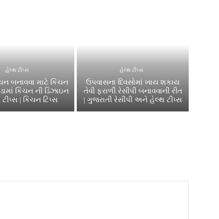
હેલ્થ ટીપ્સ
હેલ્થ ટીપ્સ
િચન બનાવવા માટે કિચન
ઉપવાસના દિવસોમાં ખાય શકાય
સોડામાં કિચન ની ડિઝાઇન
તેવી ફરાળી રેસીપી બનાવવાની રીત
 ટીપ્સ | કિચન ટિપ્સ
| ગુજરાતી રેસીપી અને હેલ્થ ટીપ્સ