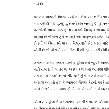
બને છે
મતલબ આપણો શિલ્પા પરફેક્ટ એવો સેટ થઈ જશે તો 
બંધ કરી દો પછી હજી હું તમને રીત બતાવું કે પ્રોપ
પેનમાંથી અલગ કરું છું તો તમે જો બિલકુલ આપણું
માંડ્યો છે તો બસ હવે આપણે આ મિશ્રણને ટ્રેમાં 
રીતની ચોકીમાં તમે પાકના મિશ્રણને સેટ કરવા માટે 
ચોકી છે તો એને મેં સારી રીતે ઘી થી ગ્રીસ કરી દીધી
લગભગ અડધા કલાક પછી અહીંયા તમે જુઓ આપણો 
નહીં રાખવાનો બહાર જ અડધા કલાકમાં આપણો શીં
રીતે કટ કરી લઈએ તો સીમકાર્ડ નું પીસ તમે તમારી પ
અંદાજ આવતો હશે કે આપણો શિલ્પા કેટલો પરફેક્ટ બ
અને કેટલો સરસ આપણો સેટ થયો છે તો છે ને બના
એકદમ સહેલો તૈયાર થયેલા આ સીંગ પાકને એકવાર 
અહીંયા તમે જુઓ એકદમ સોફ્ટ અને મોઢામાં મુકતા