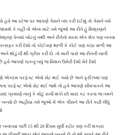
હવે આ સ્ટેજ પર આપણે ગેસને બંધ કરી દઈશું તો ગેસને તમે
ર જામશે કે નહીં તો એના માટે તમે જુઓ આ રીતે હું મિશ્રણને
 મિશ્રણ પેનમાં ચોટતું નથી અને રીતેનો સરસ એક શેપ પણ બનવા
ટ્રાન્સફર કરી દેશો તો કોઈપણ થાળી કે કોઈ પણ કાંઠા વાળી આ
અને થોડું ઘી થી ગ્રીસ કરી દો. તો મારી પાસે આ રીતની નાની
 છે હવે આપણે પાકનું બધું જ મિશન ઉમેરી દેશો મેરે દેશો
એકદમ પરફેક્ટ એવો સેટ થઈ ગયો છે અને ફ્રીઝમાં પણ
ગતા પરફેક્ટ એવો સેટ થઈ જશે તો હવે આપણે સીમપાકને આ
સંદ પ્રમાણે નાનું કે મોટું રાખી શકો છો મારા કટ કરતા જ તમને
ન્યો છે અહીંયા તમે જુઓ મેં એક પીસને આ રીતે કાઢી લીધું
વો
બનાવ્યા પછી 15 થી 20 દિવસ સુધી સ્ટોર પણ કરી શકાય
 જ પીગળી જાય એવું આપણે બન્યો છે તો જો ક્યારે આ રીતે