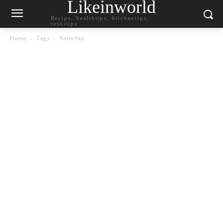
Likeinworld
Recipe, healthtips, kitchentips,
rasoitips
Home
Tags
Aamchur