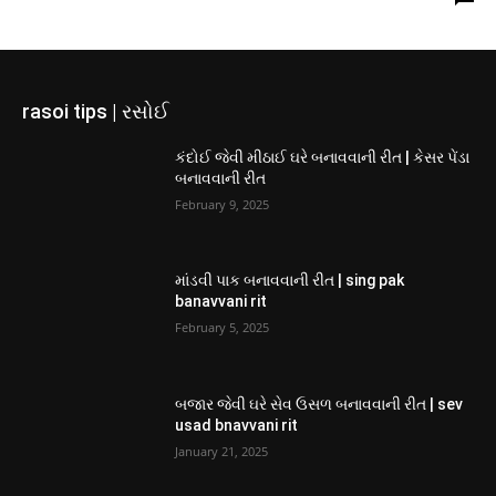
rasoi tips | રસોઈ
કંદોઈ જેવી મીઠાઈ ઘરે બનાવવાની રીત | કેસર પેંડા
બનાવવાની રીત
February 9, 2025
માંડવી પાક બનાવવાની રીત | sing pak
banavvani rit
February 5, 2025
બજાર જેવી ઘરે સેવ ઉસળ બનાવવાની રીત | sev
usad bnavvani rit
January 21, 2025