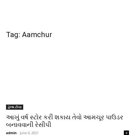
Tag: Aamchur
હેલ્થ ટીપ્સ
આખું વર્ષ સ્ટોર કરી શકાય તેવો આમચૂર પાઉડર
બનાવવાની રેસીપી
admin
-
June 4, 2021
0