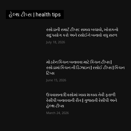
હેલ્થ ટીપ્સ | health tips
રસોડાની સ્માર્ટ ટીપ્સ: સમય બચાવો, ખોરાકનો
સદુપયોગ કરો અને રસોઈને બનાવો વધુ સરળ
July 18, 2026
મોડર્રન કિચન બનાવવા માટે કિચન ટીપ્સ |
રસોડામાં કિચન ની ડિઝાઇન | રસોઈ ટીપ્સ | કિચન
ટિપ્સ
June 15, 2026
ઉપવાસના દિવસોમાં ખાય શકાય તેવી ફરાળી
રેસીપી બનાવવાની રીત | ગુજરાતી રેસીપી અને
હેલ્થ ટીપ્સ
March 24, 2026