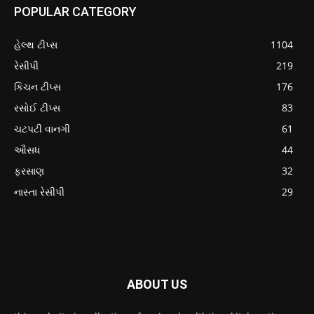
POPULAR CATEGORY
હેલ્થ ટીપ્સ
1104
રેસીપી
219
કિચન ટીપ્સ
176
રસોઈ ટીપ્સ
83
ચટપટી વાનગી
61
ઔસધ
44
ફરસાણ
32
નાસ્તા રેસીપી
29
ABOUT US