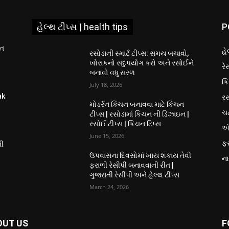
હેલ્થ ટીપ્સ | health tips
P
ીત
હે
રસોડાની સ્માર્ટ ટીપ્સ: સમય બચાવો,
ખોરાકનો સદુપયોગ કરો અને રસોઈને
રે
બનાવો વધુ સરળ
કિ
July 18, 2026
રસ
ak
મોડર્રન કિચન બનાવવા માટે કિચન
ચ
ટીપ્સ | રસોડામાં કિચન ની ડિઝાઇન |
રસોઈ ટીપ્સ | કિચન ટિપ્સ
ઔ
June 15, 2026
ફ
ની
ઉપવાસના દિવસોમાં ખાય શકાય તેવી
ના
ફરાળી રેસીપી બનાવવાની રીત |
ગુજરાતી રેસીપી અને હેલ્થ ટીપ્સ
March 24, 2026
OUT US
F