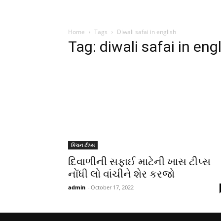
Home
Tags
Diwali safai in english
Tag: diwali safai in eng
કિચન ટીપ્સ
દિવાળીની સફાઈ માટેની ખાસ ટીપ્સ
નોંધી લો વાંચીને શેર કરજો
admin
-
October 17, 2022