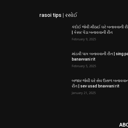
rasoi tips | રસોઈ
કંદોઈ જેવી મીઠાઈ ઘરે બનાવવાની ર
| કેસર પેંડા બનાવવાની રીત
February 9, 2025
માંડવી પાક બનાવવાની રીત | sing p
banavvani rit
February 5, 2025
બજાર જેવી ઘરે સેવ ઉસળ બનાવવા
રીત | sev usad bnavvani rit
January 21, 2025
AB