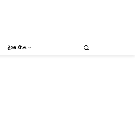
હેલ્થ ટીપ્સ