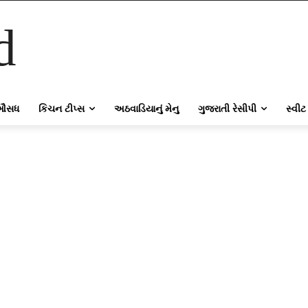
d
ઔસધ
કિચન ટીપ્સ
અઠવાડિયાનું મેનુ
ગુજરાતી રેસીપી
સ્વીટ