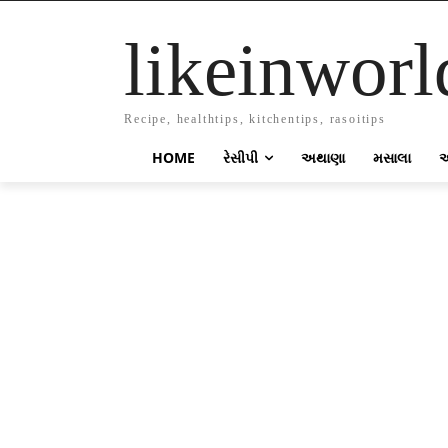
likeinworl
Recipe, healthtips, kitchentips, rasoitips
HOME
રેસીપી
અથાણા
મસાલા