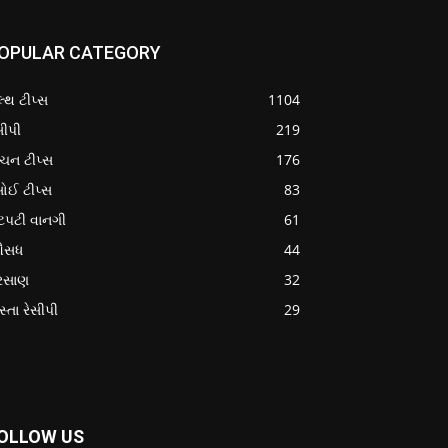
OPULAR CATEGORY
લ્થ ટીપ્સ
1104
સીપી
219
ચન ટીપ્સ
176
ોઈ ટીપ્સ
83
ટપટી વાનગી
61
સધ
44
રસાણ
32
સ્તા રેસીપી
29
OLLOW US