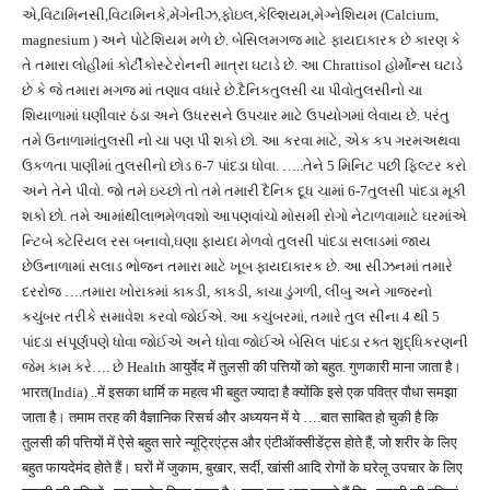
એ,વિટામિનસી,વિટામિનકે,મેંગેનીઝ,ફોઇલ,કેલ્શિયમ,મેગ્નેશિયમ (Calcium,
magnesium ) અને પોટેશિયમ મળે છે. બેસિલમગજ માટે ફાયદાકારક છે કારણ કે
તે તમારા લોહીમાં કોર્ટીકોસ્ટેરોનની માત્રા ઘટાડે છે. આ Chrattisol હોર્મોન્સ ઘટાડે
છે કે જે તમારા મગજ માં તણાવ વધારે છે.દૈનિકતુલસી ચા પીવોતુલસીનો ચા
શિયાળામાં ઘણીવાર ઠંડા અને ઉધરસને ઉપચાર માટે ઉપયોગમાં લેવાય છે. પરંતુ
તમે ઉનાળામાંતુલસી નો ચા પણ પી શકો છો. આ કરવા માટે, એક કપ ગરમઅથવા
ઉકળતા પાણીમાં તુલસીનો છોડ 6-7 પાંદડા ધોવા. …..તેને 5 મિનિટ પછી ફિલ્ટર કરો
અને તેને પીવો. જો તમે ઇચ્છો તો તમે તમારી દૈનિક દૂધ ચામાં 6-7તુલસી પાંદડા મૂકી
શકો છો. તમે આમાંથીલાભમેળવશો આપણવાંચો મોસમી રોગો નેટાળવામાટે ઘરમાંએ
ન્ટિબે ક્ટેરિયલ રસ બનાવો,ઘણા ફાયદા મેળવો તુલસી પાંદડા સલાડમાં જાય
છેઉનાળામાં સલાડ ભોજન તમારા માટે ખૂબ ફાયદાકારક છે. આ સીઝનમાં તમારે
દરરોજ ….તમારા ખોરાકમાં કાકડી, કાકડી, કાચા ડુંગળી, લીંબુ અને ગાજરનો
કચુંબર તરીકે સમાવેશ કરવો જોઈએ. આ કચુંબરમાં, તમારે તુલ સીના 4 થી 5
પાંદડા સંપૂર્ણપણે ધોવા જોઈએ અને ધોવા જોઈએ બેસિલ પાંદડા રક્ત શુદ્ધિકરણની
જેમ કામ કરે…. છે Health आयुर्वेद में तुलसी की पत्तियों को बहुत. गुणकारी माना जाता है।
भारत(India) ..में इसका धार्मि क महत्व भी बहुत ज्यादा है क्योंकि इसे एक पवित्र पौधा समझा
जाता है। तमाम तरह की वैज्ञानिक रिसर्च और अध्ययन में ये ….बात साबित हो चुकी है कि
तुलसी की पत्तियों में ऐसे बहुत सारे न्यूट्रिएंट्स और एंटीऑक्सीडेंट्स होते हैं, जो शरीर के लिए
बहुत फायदेमंद होते हैं। घरों में जुकाम, बुखार, सर्दी, खांसी आदि रोगों के घरेलू उपचार के लिए