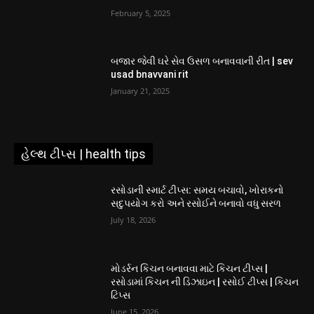
February 5, 2025
બજાર જેવી ઘરે સેવ ઉસળ બનાવવાની રીત | sev
usad bnavvani rit
January 21, 2025
હેલ્થ ટીપ્સ | health tips
રસોડાની સ્માર્ટ ટીપ્સ: સમય બચાવો, ખોરાકનો
સદુપયોગ કરો અને રસોઈને બનાવો વધુ સરળ
July 18, 2026
મોડર્રન કિચન બનાવવા માટે કિચન ટીપ્સ |
રસોડામાં કિચન ની ડિઝાઇન | રસોઈ ટીપ્સ | કિચન
ટિપ્સ
June 15, 2026