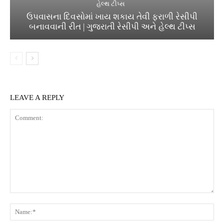
હેલ્થ ટીપ્સ
ઉપવાસના દિવસોમાં ખાય શકાય તેવી ફરાળી રેસીપી
બનાવવાની રીત | ગુજરાતી રેસીપી અને હેલ્થ ટીપ્સ
LEAVE A REPLY
Comment:
Na