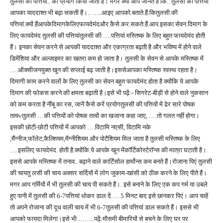
तुलसी की पत्तियों.. का प्रयोग किया जाता है। मगर क्या आप जानते हैं कि.. तुलसी की पत्तियां
आपका याददाश्त भी बढ़ा सकती हैं।.. …..आइए आपको.बताते.हैं.कितुलसी.की
पत्तियां.क्यों.हैंआपकेदिमागकेलिएफायदेमंदऔर.कैसे.कर.सकते.हैं.आप.इसका.सेवन.दिमाग के
लिए फायदेमंद तुलसी की पत्तियांतुलसी की ….पत्तियां मस्तिष्क के लिए बहुत फायदेमंद होती
हैं। इनका सेवन करने से आपकी याददाश्त और एकाग्रता बढ़ती है और भविष्य में होने वाले
डिमेंशिया और अल्जाइमर का खतरा कम हो जाता है। तुलसी के सेवन से आपके मस्तिष्क में
….ऑक्सीजनयुक्त खून की सप्लाई बढ़ जाती है।इससेआपका मस्तिष्क स्वस्थ रहता है।
दिमागी काम करने वालों के लिए तुलसी का सेवन बहुत फायदेमंद होता है क्योंकि ये आपके
दिमाग की फोकस करने की क्षमता बढ़ाती है।इसे भी पढ़ें:- सिगरेट-बीड़ी से होने वाले नुकसान
को कम करता है नींबू का रस, जानें कैसे करें प्रयोगतुलसी की पत्तियों में ढेर सारे पोषक
तत्वvतुलसी …की पत्तियों को पोषक तत्वों का खजाना कहा जाए, ….तो गलत नहीं होगा।
इसकी छोटी-छोटी पत्तियों में आपको ….विटामि नएसी, विटामि नके
,मैंग्नीज,फॉलेट,कैल्शियम,मैग्नीशियम और पोटैशियम मिल जाता है तुलसी मस्तिष्क के लिए
….इसलिए फायदेमंद. होती.है.क्योंकि.ये आपके खून मेंकॉर्टिकोस्टेरॉन्स की मात्रा घटाती है।
इससे आपके मस्तिष्क में तनाव.. बढ़ाने वाले कार्टिसोल हार्मोन्स कम बनते हैं।रोजाना पिएं तुलसी
की चायतु लसी की चाय अक्सर सर्दियों में लोग जुकाम-खांसी को ठीक करने के लिए पीते हैं।
मगर आप गर्मियों में भी तुलसी की चाय पी सकते हैं।. इसे बनाने के लिए एक कप गर्म या उबले
हुए पानी में तुलसी की 6-7पत्तियां धोकर डाल दें…. 5 मिनट बाद इसे छानकर पिएं। आप चाहें
तो अपने रोजाना की दूध वाली चाय में भी 6-7तुलसी की पत्तियां डाल सकते हैं। इससे भी
आपको फायदा मिलेगा।इसे भी ……..पढ़ें:मौसमी बीमारियों से बचने के लिए घर पर