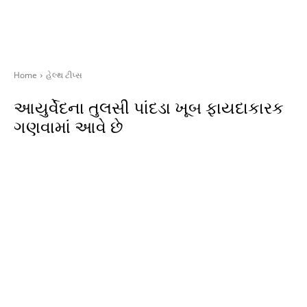
Home
હેલ્થ ટીપ્સ
આયુર્વેદના તુલસી પાંદડા ખૂબ ફાયદાકારક
ગણવામાં આવે છે