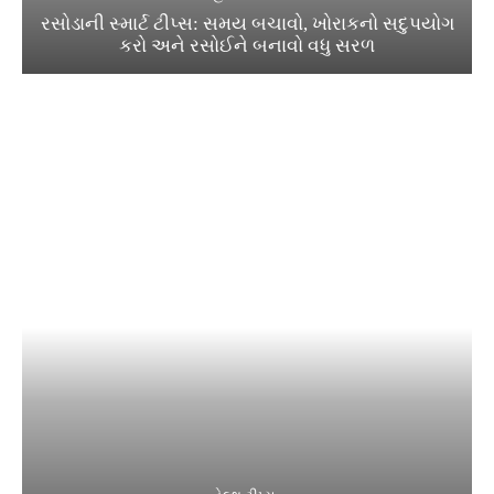
રસોડાની સ્માર્ટ ટીપ્સ: સમય બચાવો, ખોરાકનો સદુપયોગ
કરો અને રસોઈને બનાવો વધુ સરળ