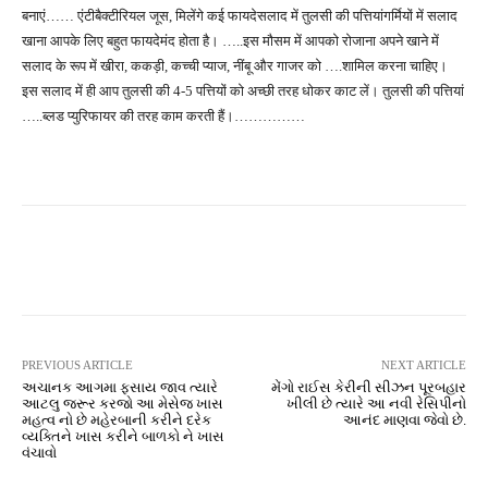
बनाएं…… एंटीबैक्टीरियल जूस, मिलेंगे कई फायदेसलाद में तुलसी की पत्तियांगर्मियों में सलाद
खाना आपके लिए बहुत फायदेमंद होता है। …..इस मौसम में आपको रोजाना अपने खाने में
सलाद के रूप में खीरा, ककड़ी, कच्ची प्याज, नींबू और गाजर को ….शामिल करना चाहिए।
इस सलाद में ही आप तुलसी की 4-5 पत्तियों को अच्छी तरह धोकर काट लें। तुलसी की पत्तियां
…..ब्लड प्युरिफायर की तरह काम करती हैं।……………
Facebook
Twitter
Pinterest
PREVIOUS ARTICLE
NEXT ARTICLE
અચાનક આગમા ફસાય જાવ ત્યારે
મેંગો રાઈસ કેરીની સીઝન પૂરબહાર
આટલુ જરૂર કરજો આ મેસેજ ખાસ
ખીલી છે ત્યારે આ નવી રેસિપીનો
મહત્વ નો છે મહેરબાની કરીને દરેક
આનંદ માણવા જેવો છે.
વ્યક્તિને ખાસ કરીને બાળકો ને ખાસ
વંચાવો