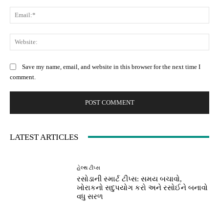
Ema
Web
Save my name, email, and website in this browser for the next time I
comment.
LATEST ARTICLES
હેલ્થ ટીપ્સ
રસોડાની સ્માર્ટ ટીપ્સ: સમય બચાવો,
ખોરાકનો સદુપયોગ કરો અને રસોઈને બનાવો
વધુ સરળ