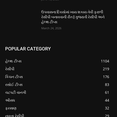
ઉપવાસના દિવસોમાં ખાય શકાય તેવી ફરાળી
રેસીપી બનાવવાની રીત | ગુજરાતી રેસીપી અને
હેલ્થ ટીપ્સ
March 24, 2026
POPULAR CATEGORY
હેલ્થ ટીપ્સ
1104
રેસીપી
219
કિચન ટીપ્સ
176
રસોઈ ટીપ્સ
83
ચટપટી વાનગી
61
ઔસધ
44
ફરસાણ
32
નાસ્તા રેસીપી
29