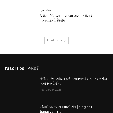
હેલ્થ ટીપ્સ
ઠંડીની સિઝનમાં ગરમા ગરમ ખીચડો
બનાવવાની રેસીપી
Load more
rasoi tips | રસોઈ
કંદોઈ જેવી મીઠાઈ ઘરે બનાવવાની રીત | કેસર પેંડા
બનાવવાની રીત
February 9, 2025
માંડવી પાક બનાવવાની રીત | sing pak
banavvani rit