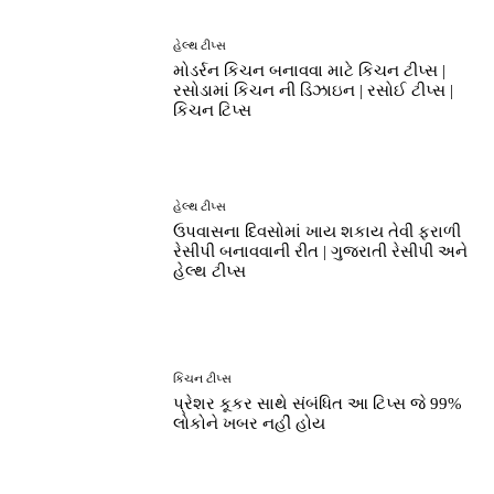
હેલ્થ ટીપ્સ
મોડર્રન કિચન બનાવવા માટે કિચન ટીપ્સ |
રસોડામાં કિચન ની ડિઝાઇન | રસોઈ ટીપ્સ |
કિચન ટિપ્સ
હેલ્થ ટીપ્સ
ઉપવાસના દિવસોમાં ખાય શકાય તેવી ફરાળી
રેસીપી બનાવવાની રીત | ગુજરાતી રેસીપી અને
હેલ્થ ટીપ્સ
કિચન ટીપ્સ
પ્રેશર કૂકર સાથે સંબંધિત આ ટિપ્સ જે 99%
લોકોને ખબર નહીં હોય