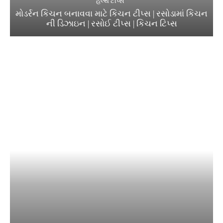
હેલ્થ ટીપ્સ
મોડર્રન કિચન બનાવવા માટે કિચન ટીપ્સ | રસોડામાં કિચન
ની ડિઝાઇન | રસોઈ ટીપ્સ | કિચન ટિપ્સ