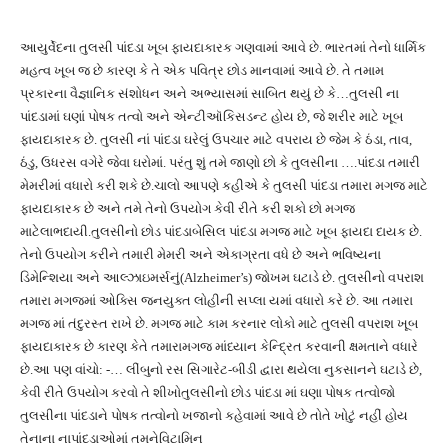
આયુર્વેદના તુલસી પાંદડા ખૂબ ફાયદાકારક ગણવામાં આવે છે. ભારતમાં તેનો ધાર્મિક
મહત્વ ખૂબ જ છે કારણ કે તે એક પવિત્ર છોડ માનવામાં આવે છે. તે તમામ
પ્રકારના વૈજ્ઞાનિક સંશોધન અને અભ્યાસમાં સાબિત થયું છે કે…તુલસી ના
પાંદડામાં ઘણાં પોષક તત્વો અને એન્ટીઑકિસડન્ટ હોય છે, જે શરીર માટે ખૂબ
ફાયદાકારક છે. તુલસી નાં પાંદડા ઘરેલું ઉપચાર માટે વપરાય છે જેમ કે ઠંડા, તાવ,
ઠંડુ, ઉધરસ વગેરે જેવા ઘરોમાં. પરંતુ શું તમે જાણો છો કે તુલસીના ….પાંદડા તમારી
મેમરીમાં વધારો કરી શકે છે.ચાલો આપણે કહીએ કે તુલસી પાંદડા તમારા મગજ માટે
ફાયદાકારક છે અને તમે તેનો ઉપયોગ કેવી રીતે કરી શકો છો મગજ
માટેલાભદાયી.તુલસીનો છોડ પાંદડાબેસિલ પાંદડા મગજ માટે ખૂબ ફાયદા દાયક છે.
તેનો ઉપયોગ કરીને તમારી મેમરી અને એકાગ્રતા વધે છે અને ભવિષ્યના
ડિમેન્શિયા અને આલ્ઝાઇમર્સનું(Alzheimer’s) જોખમ ઘટાડે છે. તુલસીનો વપરાશ
તમારા મગજમાં ઓક્સિ જનયુક્ત લોહીની સપ્લા યમાં વધારો કરે છે. આ તમારા
મગજ માં તંદુરસ્ત રાખે છે. મગજ માટે કામ કરનાર લોકો માટે તુલસી વપરાશ ખૂબ
ફાયદાકારક છે કારણ કેતે તમારામગજ માંધ્યાન કેન્દ્રિત કરવાની ક્ષમતાને વધારે
છે.આ પણ વાંચો: -… લીંબુનો રસ સિગારેટ-બીડી દ્વારા થયેલા નુકસાનને ઘટાડે છે,
કેવી રીતે ઉપયોગ કરવો તે શીખોતુલસીનો છોડ પાંદડા માં ઘણા પોષક તત્વોજો
તુલસીના પાંદડાને પોષક તત્વોનો ખજાનો કહેવામાં આવે છે તોતે ખોટું નહીં હોય
તેનાના નાપાંદડાઓમાં તમનેવિટામિન