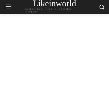
Likeinworld
Recipe, healthtips, kitchentips,
rasoitips