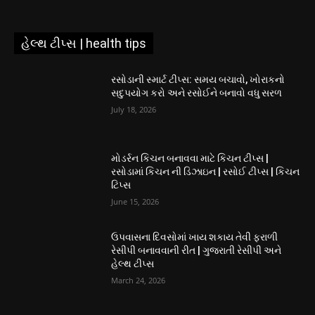
હેલ્થ ટીપ્સ | health tips
રસોડાની સ્માર્ટ ટીપ્સ: સમય બચાવો, ખોરાકનો
સદુપયોગ કરો અને રસોઈને બનાવો વધુ સરળ
July 18, 2026
મોડર્રન કિચન બનાવવા માટે કિચન ટીપ્સ |
રસોડામાં કિચન ની ડિઝાઇન | રસોઈ ટીપ્સ | કિચન
ટિપ્સ
June 15, 2026
ઉપવાસના દિવસોમાં ખાય શકાય તેવી ફરાળી
રેસીપી બનાવવાની રીત | ગુજરાતી રેસીપી અને
હેલ્થ ટીપ્સ
March 24, 2026