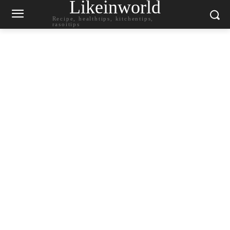
Likeinworld
Recipe, healthtips, kitchentips,
rasoitips