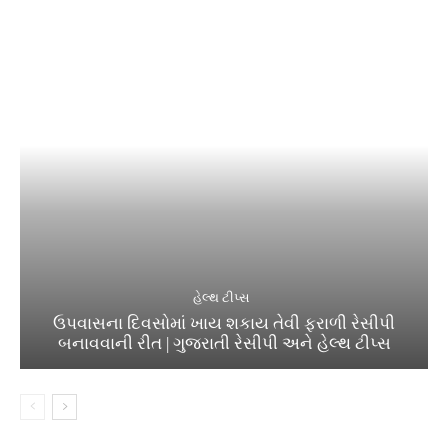
હેલ્થ ટીપ્સ
ઉપવાસના દિવસોમાં ખાય શકાય તેવી ફરાળી રેસીપી
બનાવવાની રીત | ગુજરાતી રેસીપી અને હેલ્થ ટીપ્સ