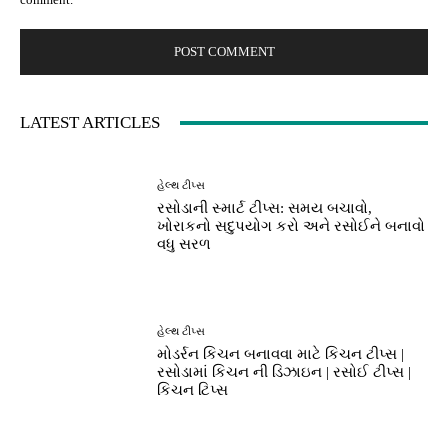
LATEST ARTICLES
હેલ્થ ટીપ્સ
રસોડાની સ્માર્ટ ટીપ્સ: સમય બચાવો,
ખોરાકનો સદુપયોગ કરો અને રસોઈને બનાવો
વધુ સરળ
હેલ્થ ટીપ્સ
મોડર્રન કિચન બનાવવા માટે કિચન ટીપ્સ |
રસોડામાં કિચન ની ડિઝાઇન | રસોઈ ટીપ્સ |
કિચન ટિપ્સ