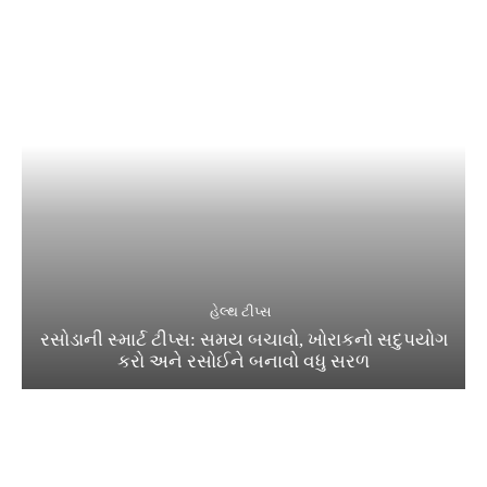
હેલ્થ ટીપ્સ
રસોડાની સ્માર્ટ ટીપ્સ: સમય બચાવો, ખોરાકનો સદુપયોગ
કરો અને રસોઈને બનાવો વધુ સરળ