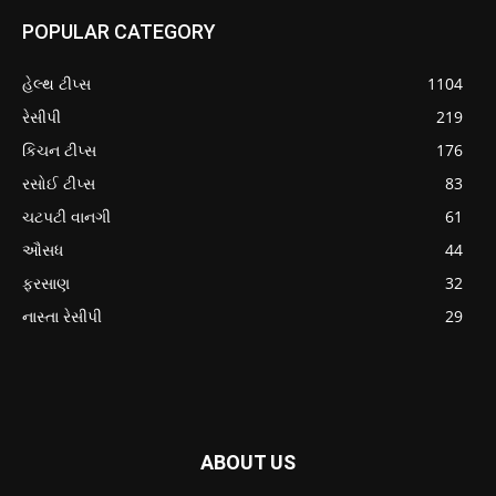
POPULAR CATEGORY
હેલ્થ ટીપ્સ
1104
રેસીપી
219
કિચન ટીપ્સ
176
રસોઈ ટીપ્સ
83
ચટપટી વાનગી
61
ઔસધ
44
ફરસાણ
32
નાસ્તા રેસીપી
29
ABOUT US