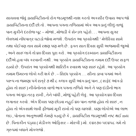
સાચવવા જેવું ડાયાબિટીસનો રોગ જડમૂળથી નાશ કરતો અકસીર ઉપાય આપ જો
ડાયાબિટીસના દર્દી છો તો . આપના પગના તળિયામાં એક આકડાનું લીલું તાજું
પાન મુકીને દરરોજ બૂટ – મોજાં , મોજડી કે સેન્ડલ પહેરો . . . આપના સુગર
લેવલમાં નોંધપાત્ર ઘટાડો જોવા મળશે . ઉપરાંત આ પ્રયોગથી ‘ મેલેરિયા સામે
તથા કોઈપણ તાવ સામે રક્ષણ પણ મળે છે . ફક્ત સાત દિવસ સુધી અજમાવી જુઓ
, અને સારું લાગે તો ૪૦ દિવસ પુરા કરો . આ પ્રયોગ દરમ્યાન ડાયાબિટીસના
દર્દીએ હવા બંધ કરવાની નથી . આ પ્રયોગ ડાયાબિટીસના તમામ દર્દી ઉપર સફળ
રહ્યો છે . ઉપરાંત આ પ્રયોગથી શારિરીક સ્વાસ્થ પણ સારું રહેશે . આ પ્રયોગ
તમામ ઉંમરના લોકો કરી શકે છે . – સિધ્ધ પ્રયોગ . . . સીના ડાબા પગમાં અને
પરૂપ ના જમણા પગે રાત્રે ૭ થી ૮ કલાક સુધી આંકડાનું પાન , ( સફેદ આંકડો
હોય તો સારું ) નીચેનોનસ વાળો ભાગ પગના તળિયે અને તે પણ દાંડીનો ભાગ
પગના અંગૂઠા તરફ રાખી , તેને બાંધી , મોજું પહેરી લેવું . આ પ્રયોગ ૪૦ દિવસ
લગાતાર કરવો . એક દિવસ પણ છોડવા નહુઈ ૪૦ પાન તાજા હોય તો સારું , ન
હોય તો એકસાથે લાવી ફીજમાં મૂકી રાખો તો પણ ચાલશે . ઘણા લોકોએ આ લાભ
લઇ , પોતાના અનુભવથી તેમણે કહ્યું છે કે , ડાયાબિટીસ જડમૂળથી નષ્ટ થઈ mય
છે . પિનાકીન પંડ્યા ( મેડીકલ ઓફિસર – મોરબી ) મો . ૯૪ર૭૦ ૫૯૪૫૮ ગમે તો
ગ્રુપમાં બધાને મોકલજો .