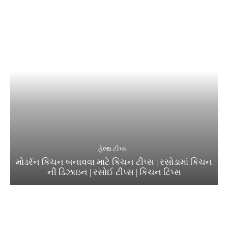
હેલ્થ ટીપ્સ
મોડર્રન કિચન બનાવવા માટે કિચન ટીપ્સ | રસોડામાં કિચન
ની ડિઝાઇન | રસોઈ ટીપ્સ | કિચન ટિપ્સ