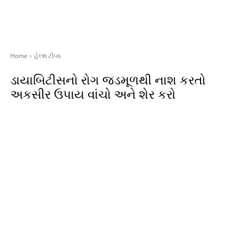
Home
હેલ્થ ટીપ્સ
ડાયાબિટીસનો રોગ જડમૂળથી નાશ કરતો
અકસીર ઉપાય વાંચો અને શેર કરો