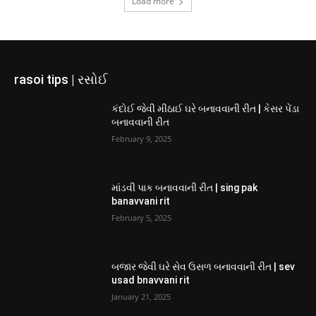
Load more
rasoi tips | રસોઈ
કંદોઈ જેવી મીઠાઈ ઘરે બનાવવાની રીત | કેસર પેંડા
બનાવવાની રીત
February 9, 2025
માંડવી પાક બનાવવાની રીત | sing pak
banavvani rit
February 5, 2025
બજાર જેવી ઘરે સેવ ઉસળ બનાવવાની રીત | sev
usad bnavvani rit
January 21, 2025