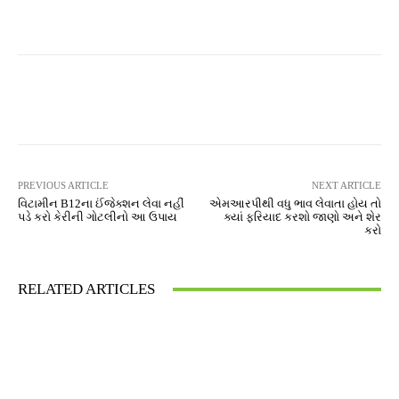
Facebook
Twitter
Pinterest
PREVIOUS ARTICLE
NEXT ARTICLE
વિટામીન B12ના ઈંજેક્શન લેવા નહીં
એમઆરપીથી વધુ ભાવ લેવાતા હોય તો
પડે કરો કેરીની ગોટલીનો આ ઉપાય
ક્યાં ફરિયાદ કરશો જાણો અને શેર
કરો
RELATED ARTICLES