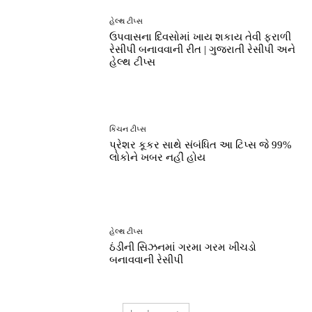
હેલ્થ ટીપ્સ
ઉપવાસના દિવસોમાં ખાય શકાય તેવી ફરાળી
રેસીપી બનાવવાની રીત | ગુજરાતી રેસીપી અને
હેલ્થ ટીપ્સ
કિચન ટીપ્સ
પ્રેશર કૂકર સાથે સંબંધિત આ ટિપ્સ જે 99%
લોકોને ખબર નહીં હોય
હેલ્થ ટીપ્સ
ઠંડીની સિઝનમાં ગરમા ગરમ ખીચડો
બનાવવાની રેસીપી