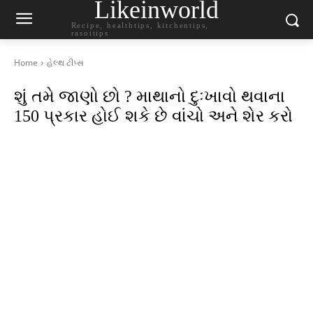
Likeinworld
Recipe, healthtips, kitchentips,
rasoitips
Home
હેલ્થ ટીપ્સ
શું તમે જાણો છો ? માથાનો દુઃખાવો થવાના
150 પ્રકાર હોઈ શકે છે વાંચો અને શેર કરો