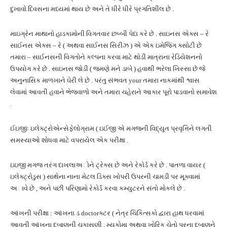
દુખાવો દિવસના મધ્યમાં થાય છે અને તે ધીરે ધીરે પ્રગતિશીલ છે .
માઇગ્રેન માથાનો હાડકામોની વિગતવાર છબ્બી પેદા કરે છે . સાઇનસ એક્સ – રે
સાઈનસ એક્સ – રે ( અથવા સાઈનસ સિરીઝ ) એ એક ઇમેજિંગ ક્સોટી છે
તમારા – સાઈનસની વિગતોને કલ્પના કરવા માટે થોડી માત્રાના રેડિયેશનનો
ઉપયોગ કરે છે . સાઇનસ જોડી ( જમણે મને ડાબે ) હવાથી ભરેલા ખિસ્સા છે જે
અનુનાસિક માળખાને ઘેરી લે છે . પરંતુ સંભવત your તમારા નાકમાંથી શ્વાસ
લેવામાં આવતી હવાને ભેજવાળો અને તમારા ચહેરાને આકાર પૂરો પાડવાનો સમાવેશ
.
ઈઇજીઃ ઇલેક્ટ્રોએન્સેફેલોગ્રામ ( ઇઈજી એ મગજની વિદ્યુત પ્રવૃત્તિને લગતી
સમસ્યાઓ શોધવા માટે વપરાયેલ એક પરીક્ષા .
ઇઇજી મગજ તરંગ દાખલાઅોને ટ્રેક્સ છે અને રેકોર્ડ કરે છે . પાતળા વાયર (
ઇલેક્ટ્રોડુસ ) સાથેના નાના મેટલ ડિક્સ ખોપરી ઉપરની ચામડી પર મૂક્વામાં
અાવે છે , અને પછી પરિણામો રેકોર્ડ કરવા કમ્યુટરને સંતો મોકલે છે .
આંખની પરીક્ષા : આંખના ડ doctorક્ટર ( નેત્ર ચિકિત્સકો દ્વારા હાથ ધરવામાં
આવતી આંખના દબાણની ચકાસણી , મ્યુકોમા અથવા ખોરિક ચેતો પરના દબાણને