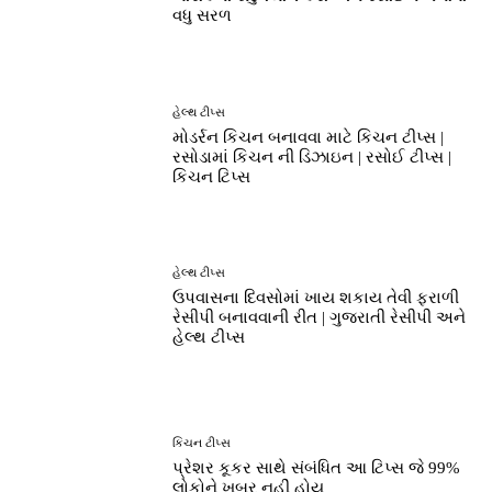
વધુ સરળ
હેલ્થ ટીપ્સ
મોડર્રન કિચન બનાવવા માટે કિચન ટીપ્સ |
રસોડામાં કિચન ની ડિઝાઇન | રસોઈ ટીપ્સ |
કિચન ટિપ્સ
હેલ્થ ટીપ્સ
ઉપવાસના દિવસોમાં ખાય શકાય તેવી ફરાળી
રેસીપી બનાવવાની રીત | ગુજરાતી રેસીપી અને
હેલ્થ ટીપ્સ
કિચન ટીપ્સ
પ્રેશર કૂકર સાથે સંબંધિત આ ટિપ્સ જે 99%
લોકોને ખબર નહીં હોય