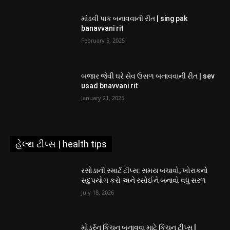
માંડવી પાક બનાવવાની રીત | sing pak
banavvani rit
February 5, 2025
બજાર જેવી ઘરે સેવ ઉસળ બનાવવાની રીત | sev
usad bnavvani rit
January 21, 2025
હેલ્થ ટીપ્સ | health tips
રસોડાની સ્માર્ટ ટીપ્સ: સમય બચાવો, ખોરાકનો
સદુપયોગ કરો અને રસોઈને બનાવો વધુ સરળ
July 18, 2026
મોડર્રન કિચન બનાવવા માટે કિચન ટીપ્સ |