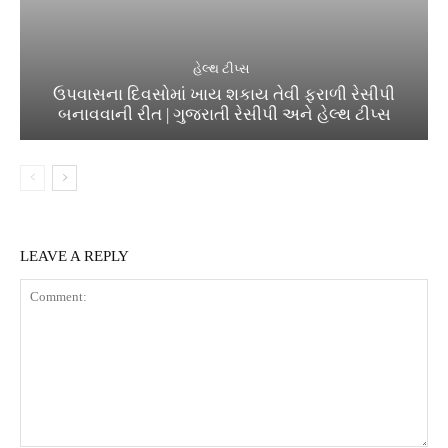
હેલ્થ ટીપ્સ
ઉપવાસના દિવસોમાં ખાય શકાય તેવી ફરાળી રેસીપી
બનાવવાની રીત | ગુજરાતી રેસીપી અને હેલ્થ ટીપ્સ
LEAVE A REPLY