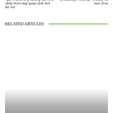
બીજા અનેકગણા ફાયદા વાંચો અને
ખાસ ટીપ્સ
શેર કરો
RELATED ARTICLES