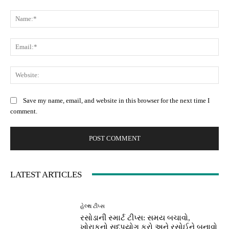
Comment:
Na
Ema
Web
Save my name, email, and website in this browser for the next time I
comment.
LATEST ARTICLES
હેલ્થ ટીપ્સ
રસોડાની સ્માર્ટ ટીપ્સ: સમય બચાવો,
ખોરાકનો સદુપયોગ કરો અને રસોઈને બનાવો