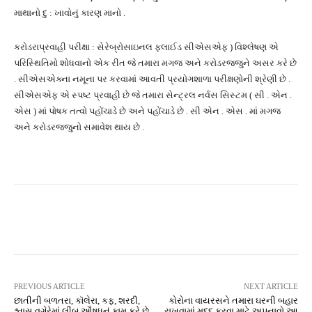
માથાનો દુ : ખાવોનું કારણ માનો .
કરોડરાપ્રવાહી પરીક્ષા : સેરેબ્રોસાઇનલ ફ્લાઈડ સીએસએફ ) વિશ્લેષણ એ
પરિસ્થિતિમો શોધવાનો એક રીત જે તમારા મગજ અને કરોડરજ્જુને અસર કરે છે
. સીએસએક્ના નમૂના પર કરવામાં આવતી પ્રયોગશાળા પરીક્ષણોની શ્રેણી છે .
સીએસએફ એ સ્પષ્ટ પ્રવાહી છે જે તમારા સેન્ટ્રલ નર્વસ સિસ્ટમ ( સી . એન .
એસ ) માં પોષક તત્વો પહોંચાડે છે અને પહોંચાડે છે . સી એન . એસ . માં મગજ
અને કરોડરજ્જુનો સમાવેશ થાય છે .
Facebook
Twitter
Pinterest
PREVIOUS ARTICLE
NEXT ARTICLE
છાતીની બળતરા, કૉલેરા, કફ, શરદી,
કોરોના વાયરસને તમારા ઘરની બહાર
શ્વાસ વગેરેમાં લીંબુ ઔષધનું કામ કરે છે
રાખવામાં મદદ કરવા માટે અપનાવો આ