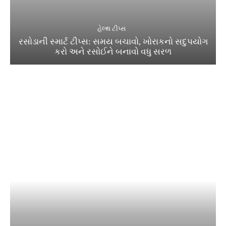
હેલ્થ ટીપ્સ
રસોડાની સ્માર્ટ ટીપ્સ: સમય બચાવો, ખોરાકનો સદુપયોગ
કરો અને રસોઈને બનાવો વધુ સરળ