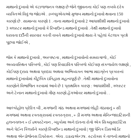
માથાનો દુખાવો એ કંટાળાજનક લક્ષણ છે જેને જીવનના કોઈ પણ તબક્કે દરેક
વ્યક્તિએ વિવું જ જોઇએ . ડબ્લ્યુએચઓ મુજબ માથાનો દુખાવો થવાના 150
કારણો છે . સામાન્ય કારણો 1 . તાના માથાનો દુખાવો 2 આધાશીશી માથાનો દુખાવો
3 ક્લસ્ટર માથાનો દુખાવો કે રિબાઉન્ડ માથાનો દુખાવો . તેથી માથાનો દુખાવો
ધરાવતા દર્દીની સારવાર કરતી વખતે માથાનો દુખાવો થાય તે પહેલાં કેટલાક પ્રશ્નો
પૂછવા જોઈએ ,
જેમ કે માથાનો દુખાવો , અસ્પષ્ટતા , માથાનો દુખાવોનો સમયગાળો , કોઈ
અવ્યવસ્થિત પરિબળો , કોઈ પણ રિવાઇવિંગ પરિબળો કોઈપણ સંકળાયેલ લક્ષણો ,
કોઈપણ દ્રાય અથવા પ્રાધ્ય અથવા અભિવ્યક્ત આભા માઇગ્રેન પ્રકારનાં
માથાનો દુખાવોમાં કૌટુંબિક ઇતિહાસ મહત્વપૂર્ણ છે . તેથી માથાનો દુખાવોના
કારણોને વિભાજિત કરવામાં આવે છે 1 પ્રાથમિક કારણ : આધાશીશી , ક્લસ્ટર
અને ટેનાન માથાનો દુખાવો ગૌણ કારણો હેંગઓવર માથાનો દુખાવો . .
આલ્કોહોલ પ્રેરિત બી , મગજની ગાંઠ અથવા મગજમાં લોહી ગંઠાવાનું » સી
મગજમાં અથવા રક્તસ્રાવમાં રક્તસ્ત્રાવ , » ડી મગજ અથવા મેનિન્જાઇટિસની
હલનચલન » ઈ uષપરટેનાન , ગ્યુકોમા અને દાંતના રોગો એક સિક્યુસાઈટિસ
અને પેઈન કિલર્સને કારણે રિબાઉન્ડ માથાનો દુખાવો | જી પેનિક ડિસઓર્ડર
અથવા એન્ડોજેનસ ડિપ્રેસન . એચ . ઇફ્યુએન્ઝા . સ્ટ્રોક્સ કે તાળનો માથાનો