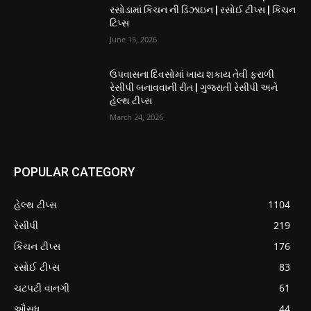
રસોડામાં કિચન ની ડિઝાઇન | રસોઈ ટીપ્સ | કિચન
ટિપ્સ
June 15, 2026
ઉપવાસના દિવસોમાં ખાય શકાય તેવી ફરાળી
રેસીપી બનાવવાની રીત | ગુજરાતી રેસીપી અને
હેલ્થ ટીપ્સ
March 24, 2026
POPULAR CATEGORY
હેલ્થ ટીપ્સ
1104
રેસીપી
219
કિચન ટીપ્સ
176
રસોઈ ટીપ્સ
83
ચટપટી વાનગી
61
ઔસધ
44