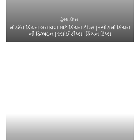
હેલ્થ ટીપ્સ
મોડર્રન કિચન બનાવવા માટે કિચન ટીપ્સ | રસોડામાં કિચન
ની ડિઝાઇન | રસોઈ ટીપ્સ | કિચન ટિપ્સ