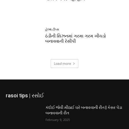
હેલ્થ ટીપ્સ
ઠંડીની સિઝનમાં ગરમા ગરમ ખીચડો
બનાવવાની રેસીપી
Load more
rasoi tips | રસોઈ
કંદોઈ જેવી મીઠાઈ ઘરે બનાવવાની રીત | કેસર પેંડા
બનાવવાની રીત
February 9, 2025