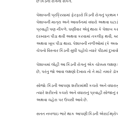
છે કિડની રોગના સંકેત.
પેશાબની પ્રક્રિયામાં ફેરફારો કિડની રોગનું પ્રથમ
પેશાબની માત્રા અને આવર્તનમાં વધારો અથવા ઘટાડો જ
પ્રવાહી પણ નીકળે. ઘણીવાર એવું થાય કે પેશાબ કર
દરમ્યાન પીડા થવી અથવા કરવામાં તકલીફ થવી, ક્યા
અથવા ખૂબ પીડા થાય. પેશાબની નળીઓમાં (કે અવય
ચેપનો વિસ્તાર કિડની સુધી પહોંચે ત્યારે પીઠમાં 
પેશાબમાં લોહી આ કિડની રોગનું એક ચોક્કસ લક્ષણ
છે, પરંતુ જો આવા લક્ષણો દેખાય તો તે માટે તમારે ડૉક
સોજો: કિડની આપણા શરીરમાંથી કચરો અને વધારાનું પ
ત્યારે શરીરનો કચરો અને વધારાનું પ્રવાહી સોજાનુ
અથવા ચહેરા પર ઉપસી આવે છે.
સતત નબળાઇ ભારે થાક આપણી કિડની એરાઈથ્રોપોટિન