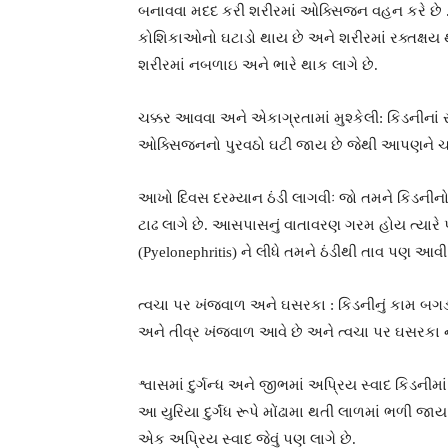
બનાવવા મદદ કરી શરીરમાં ઓક્સિજન વહન કરે છે . 
કોશિકાઓનો ઘટાડો થાય છે અને શરીરમાં રક્તક્ષય 
શરીરમાં નબળાઇ અને ભારે થાક લાગે છે.
ચક્કર આવવા અને એકાગ્રતામાં મુશ્કેલી: કિડનીનાં 
ઓક્સિજનનો પુરવઠો ઘટી જાય છે જેથી આપણને ચક્ક
આખો દિવસ દરમ્યાન ઠંડી લાગવીઃ જો તમને કિડનીનો
ટાઢ લાગે છે. આસપાસનું વાતાવરણ ગરમ હોય ત્યાર
(Pyelonephritis) ને લીધે તમને ઠંડીથી તાવ પણ આવી
ત્વચા પર ખંજવાળ અને ઘસરકા : કિડનીનું કામ બગડ
અને તીવ્ર ખંજવાળ આવે છે અને ત્વચા પર ઘસરકા ન
શ્વાસમાં દુર્ગન્ધ અને જીભમાં અપ્રિય સ્વાદ કિડનીમ
આ યુરિયા દુર્ગંધ રૂપે મોંઢામા થતી લાળમાં ભળી જાય છ
એક અપ્રિય સ્વાદ જેવું પણ લાગે છે.