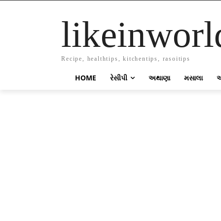
likeinworl
Recipe, healthtips, kitchentips, rasoitips
HOME
રેસીપી
અથાણા
મસાલા