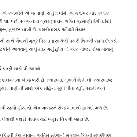
સવારે એ કળથીને એ જ પાણી સહિત ધીમી આગ ઉપર ચાર કલાક
રી લો. પછી 40 અને50 ગ્રામ(પાચન શક્તિ પ્રમાણે) દેશી ઘીથી
 જીરૂ, હળદર નાખી દો. પથરીનાશક ઔષધી તૈયાર.
ી સાથે લેવાથી મૂત્ર પિંડમાં ફસાયેલી પથરી નિકળી જાય છે. જો
ટકીને આવવાનું ચાલું થઈ ગયું હોય તો એક ગાજર રોજ ખાવાનું
ઈ પાણી સાથે પી જાઓ.
જર શલગમના બીજ ભરી દો, ત્યારબાદ મૂળાને શેકી લો, ત્યારબાજ
છ ગ્રામ પાણીની સાથે એક મહિના સુધી પીતા રહો, પથરી અને
ી રહ્યો હોય તો એક ગાજરને રોજ ખાવાથી ફાયદો મળે છે.
થે લેવાથી પથરી પેશાબ વાટે બહાર નિકળી જાય છે.
ે કિડની ફેલ હોવાના અંતિમ સ્ટેજનો મતલબ કિડની સંપૂર્ણપણે