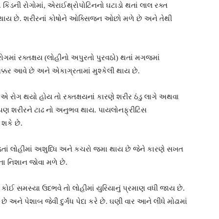
કિડની રોગોમાં, એરાઈથ્રોપોટિનનો ઘટાડો થતાં લાલ રક્ત
થાય છે. શરીરનાં કોષોને ઓક્સિજન ઓછો મળે છે અને તેથી
રોગમાં રક્તક્ષય (લોહીનો અપુરતો પુરવઠો) થતાં મગજમાં
ર આવે છે અને એકાગ્રતામાં મુશ્કેલી થાય છે.
એ રોગ થયો હોય તો રક્તક્ષયનાં કારણે શરીર ઠંડુ લાગે અથવા
ે પણ શરીરને ટાઢ નો અનુભવ થાય. પાયલોનફ્રીટિસ
 શકે છે.
તાં લોહીમાં અશુધ્ધિ અને કચરો જમા થાય છે જેને કારણે સખત
ા નિશાન જોવા મળે છે.
ાં કોઈ સમસ્યા ઉદભવે તો લોહીમાં યુરિયાનું પ્રમાણ વધી જાય છે.
ે અને પેશાબ જેવી દુર્ગંધ પેદા કરે છે. ઘણી વાર આને લીધે મોઢામાં