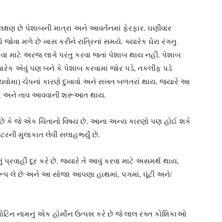
 લક્ષણ છે પેશાબની માત્રા અને આવર્તનમાં ફેરફાર. ઘણીવાર
ોવા મળે છે ખાસ કરીને રાત્રિનાં સમયે. ક્યારેક ઘેરા રંગનુ
વા માટે અરજ લાગે પરંતુ કરવા જતાં પેશાબ થાય નહી. પેશાબ
રેક એવું પણ બને કે પેશાબ કરવામાં જોર પડે, તકલીફ પડે
વોમા) ચેપનાં કારણે દુખાવો અને સખત બળતરાં થાય. જ્યારે આ
દુખાવો અને તાવ આવવાની શરૂઆત થાય.
 છે કે જે એક ચિંતાનો વિષય છે. આના અન્ય કારણો પણ હોઈ શકે
્ટરની મુલાકાત લેવી સલાહભર્યું છે.
્રવાહી દૂર કરે છે. જ્યારે તે આવું કરવા માટે અસમર્થ થાય,
ં રૂપ લે છે અને આ સોજા આપણા હાથમાં, પગમાં, ઘૂંટી અને/
 નામનું એક હોર્મોન ઉત્પન્ન કરે છે જે લાલ રક્ત કોશિકાઓ