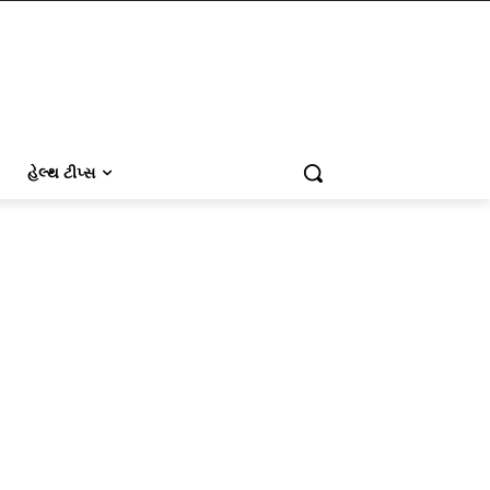
હેલ્થ ટીપ્સ