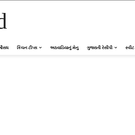
d
ઔસધ
કિચન ટીપ્સ
અઠવાડિયાનું મેનુ
ગુજરાતી રેસીપી
સ્વીટ