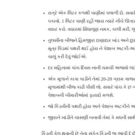
રાત્રે એક લિટર કળથી પાણીમાં પલાળી દો. 
પકાવો. 1 લિટર પાણી રહી જાય ત્યારે નીચે ઊતા
વઘાર કરો. વઘારમાં સિંધાલૂણ નમક, કાલી મરી,
તુલસીના બીજને હિમજીરા દાણાદાર ખાંડ અને દૂધન
મૂત્ર પિંડમાં પથરી થઈ હોય ને પેશાબ અટકી-અ
ચાલું કરી દેવું જોઈએ.
દર મહિનામાં પાંચ દિવસ નાની ચમચી અજમો લ
એક મૂળાને કાપા પાડીને તેમાં 20-20 ગ્રામ ગા
મૂળામાંથી બીજ કાઢી પીસી લો. સવારે પાંચ કે 
પેશાબની બીમારીઓમાં ફાયદો મળશે.
જો કિડનીની પથરી હોય અને પેશાબ અટકીને આવ
જીરાને ખાંડીને ચાસણી બનાવી તેમાં કે મધની સા
કિડની ફેલ થવાની છે તેના સંકેત કિડની જ આપી દે છ