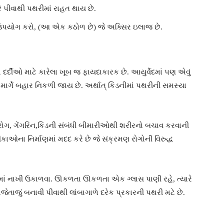
ે પીવાથી પથરીમાં રાહત થાય છે.
પયોગ કરો, (આ એક કઠોળ છે) જે અક્સિર ઇલાજ છે.
 દર્દીઓ માટે કારેલા ખૂબ જ ફાયદાકારક છે. આયુર્વેદમાં પણ એવું
ર માર્ગે બહાર નિકળી જાય છે. અર્થાત્ કિડનીમાં પથરીની સમસ્યા
ૃદયરોગ, ગેંગરિન,કિડની સંબંધી બીમારીઓથી શરીરનો બચાવ કરવાની
કાઓના નિર્માણમાં મદદ કરે છે જે સંક્રમણ રોગોની વિરુદ્ધ
ીમાં નાખી ઉકાળવા. ઊકળતા ઊકળતા એક ગ્લાસ પાણી રહે, ત્યારે
તાજેતાજું બનાવી પીવાથી લાંબાગાળે દરેક પ્રકારની પથરી મટે છે.