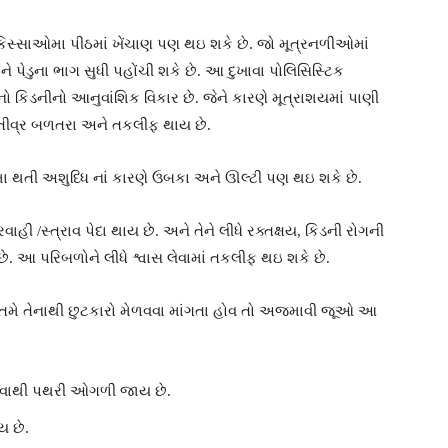
કિસ્સાઓમા પીઠમાં ખેંચાણ પણ થઇ શકે છે. જો મૂત્રનળીઓમાં
ેડુના ભાગ સુધી પહોંચી શકે છે. આ દુખાવા પોલિસિસ્ટિક
 કિડનીનો આનુવાંશિક વિકાર છે. જેને કારણે મૂત્રાશયમાં પાણી
ા તીવ્ર બળતરા અને તકલીફ થાય છે.
મા થતી અશુધ્ધિ નાં કારણે ઉબકા અને ઊલ્ટી પણ થઇ શકે છે.
વાહી /સ્ત્રાવ પેદા થાય છે. અને તેને લીધે રક્તક્ષય, કિડની રોગની
આ પરિબળોને લીધે શ્વાસ લેવામાં તકલીફ થઇ શકે છે.
 તમે તેનાથી છુટકારો મેળવવા માંગતા હોવ તો અજમાવી જૂઓ આ
ં પીવાથી પથરી ઓગળી જાય છે.
ય છે.