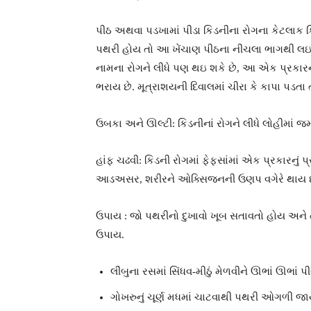
પીઠ અથવા પડખામાં પીડા કિડનીના રોગના કેટલાક 
પથરી હોય તો આ ખેંચાણ પીઠના નીચલા ભાગથી લઇને પ
નામના રોગને લીધે પણ થઇ શકે છે, આ એક પ્રકારનો
ભરાય છે. મૂત્રાશયની દિવાલમાં ચીરા કે કાપા પડત
ઉબકા અને ઊલ્ટી: કિડનીનાં રોગને લીધે લોહીમાં જ
હાંફ ચઢવી: કિડની રોગમાં ફેફસાંમાં એક પ્રકારનું પ્ર
આડઅસર, શરીરને ઓક્સિજનની ઉણપ વગેરે થાય છે. 
ઉપાય : જો પથરીનો દુખાવો ખૂબ સતાવતો હોય અને
ઉપાય.
લીંબુના રસમાં સિંધવ-મીઠું મેળવીને ઊભાં ઊભા
ગોખરુનું ચૂર્ણ મધમાં ચાટવાથી પથરી ઓગળી જા