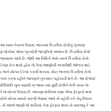
આ ખાસ નેચરલ ઉપાય. ભારતમાં કિડનીના રોગોનું પ્રમાણ
ારણ લોકોમાં એના પ્રત્યેની જાગૃતિનો અભાવ છે. કિડનીના રોગો
 ઊજવવામાં આવે છે. જેથી આ નિમિત્તે અમે તમને કિડનીના રોગો
 કોઈપણ રોગ થયો હોય તો તેના લક્ષણોની અગાઉથી ઓળખ થઈ
અને યોગ્ય ઈ1લા કરાવી શકાય. મોટા ભાગના કિડનીનાં રોગો
ું કામ કરતા રહીને આપણને નુકસાન પહોચાડી શકે છે. આ રોગોમાં
ી પરિસ્થિતિ ખુબ વણસી ના જાય ત્યાં સુધી રોગીને તેની ખબર જ
ં તે જ યોગ્ય ઉપાય છે. આપણા શરીરમાં ઘણા એવા ફેરફારો થવા
રોને યોગ્ય સમયે પારખી લેવામાં આવે તો વહેલી તકે તેનુ નિદાન
ે. તો આજે જાણી લો શરીરમાં કેવા ફેરફાર થાય તો સમજવુ કે આ