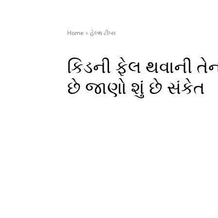
Home
હેલ્થ ટીપ્સ
કિડની ફેલ થવાની તે
છે જાણો શું છે સંકેત