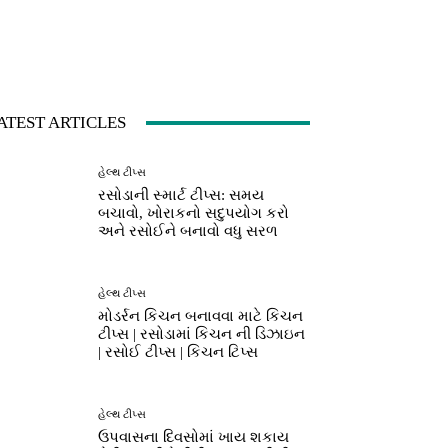
ATEST ARTICLES
હેલ્થ ટીપ્સ
રસોડાની સ્માર્ટ ટીપ્સ: સમય
બચાવો, ખોરાકનો સદુપયોગ કરો
અને રસોઈને બનાવો વધુ સરળ
હેલ્થ ટીપ્સ
મોડર્રન કિચન બનાવવા માટે કિચન
ટીપ્સ | રસોડામાં કિચન ની ડિઝાઇન
| રસોઈ ટીપ્સ | કિચન ટિપ્સ
હેલ્થ ટીપ્સ
ઉપવાસના દિવસોમાં ખાય શકાય