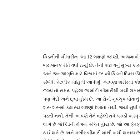
કિડનીની બીમારીના આ 12 લક્ષણો જાણી, અજમાવો 
ભયજનક રીતે વધી રહ્યું છે. તેની પાછળનું મુખ્ય ક
અને જનજાગૃતિ માટે વિશ્વમાં દર વર્ષે કિડની દિવસ
સંબંધી કેટલીક માહિતી આપીશું. આપણા શરીરમાં
જાય તો સમય પહેલા જ મોટી બીમારીથી બચી શકાય 
પણ ભેદી અને છૂપા હોય છે. આ રોગો ગુપચુપ પોતાન
શરૂ શરૂમાં ક્યારેય લક્ષણો દેખાતા નથી. જ્યાં સુધ
પડતી નથી. તેથી આપણે તેને વહેલી તકે પકડી પાડવુ
લાગે છે જે કિડની રોગના સંકેત હોય છે. જો આ ફેરફા
થઈ શકે છે અને ગંભીર બીમારી માંથી બચી શકાય છ