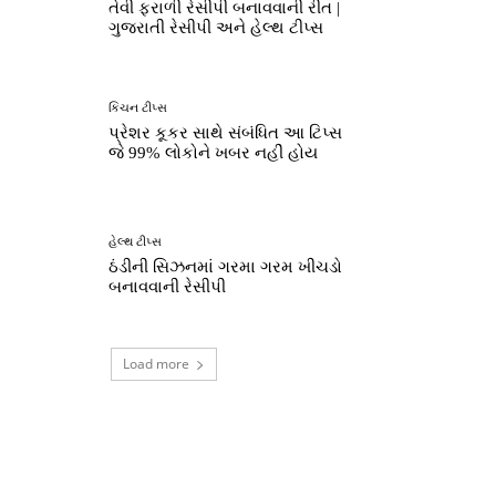
તેવી ફરાળી રેસીપી બનાવવાની રીત |
ગુજરાતી રેસીપી અને હેલ્થ ટીપ્સ
કિચન ટીપ્સ
પ્રેશર કૂકર સાથે સંબંધિત આ ટિપ્સ
જે 99% લોકોને ખબર નહીં હોય
હેલ્થ ટીપ્સ
ઠંડીની સિઝનમાં ગરમા ગરમ ખીચડો
બનાવવાની રેસીપી
Load more