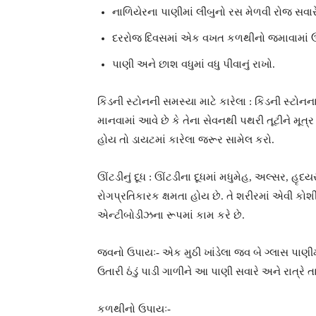
નાળિયેરના પાણીમાં લીંબુનો રસ મેળવી રોજ સવાર
દરરોજ દિવસમાં એક વખત કળથીનો જમાવામાં ઉ
પાણી અને છાશ વધુમાં વધુ પીવાનું રાખો.
કિડની સ્ટોનની સમસ્યા માટે કારેલા : કિડની સ્ટોનના
માનવામાં આવે છે કે તેના સેવનથી પથરી તૂટીને મૂત્
હોય તો ડાયટમાં કારેલા જરૂર સામેલ કરો.
ઊંટડીનું દૂધ : ઊંટડીના દૂધમાં મધુમેહ, અલ્સર, હ
રોગપ્રતિકારક ક્ષમતા હોય છે. તે શરીરમાં એવી કોશી
એન્ટીબોડીઝના રૂપમાં કામ કરે છે.
જવનો ઉપાયઃ- એક મુઠી ખાંડેલા જવ બે ગ્લાસ પાણ
ઉતારી ઠંડું પાડી ગાળીને આ પાણી સવારે અને રાત્રે 
કળથીનો ઉપાયઃ-