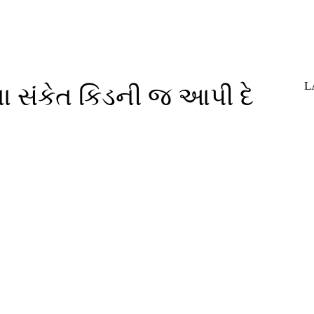
L
ના સંકેત કિડની જ આપી દે