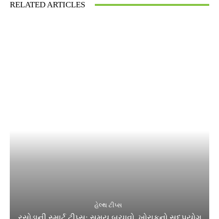
RELATED ARTICLES
હેલ્થ ટીપ્સ
રસોડાની સ્માર્ટ ટીપ્સ: સમય બચાવો, ખોરાકનો સદુપયોગ