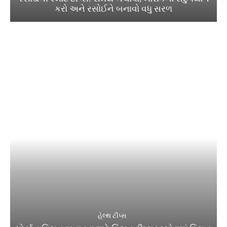
કરો અને રસોઈને બનાવો વધુ સરળ
હેલ્થ ટીપ્સ