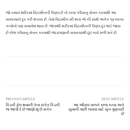
જો તમારા શરિરમાં વિટામીનની ઉણપ છે તો કાચા પપૈયાનુ સેવન કરવાથી આ
સમસ્યાને દુર કરી શકાય છે. તેમાં વિટામીન સી થતા એ ની સાથે અનેક પ્રકારના
તત્વોનો પણ સમાવેશ થાય છે. જેનાથી શરીરમાં વિટામીનની ઉણપ દુર થઈ જાય
છે.રોજ પપૈયાનુ સેવન કરવાથી જાડાપણાની સમસ્યાથી છુટકારો મળી શકે છે.
Facebook
Twitter
Pinterest
PREVIOUS ARTICLE
NEXT ARTICLE
કિડની ફેલ થવાની તેના સંકેત કિડની
આ ઔસધ વાળને કાળા કરવા અને
જ આપી દે છે જાણો શું છે સંકેત
યુવાની પાછી લાવવા માટે ખુબ ગુણકારી
છે