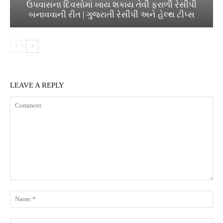
ઉપવાસના દિવસોમાં ખાય શકાય તેવી ફરાળી રેસીપી
બનાવવાની રીત | ગુજરાતી રેસીપી અને હેલ્થ ટીપ્સ
LEAVE A REPLY
Comment:
Na
Ema