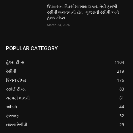
ઉપવાસના દિવસોમાં ખાય શકાય તેવી ફરાળી
રેસીપી બનાવવાની રીત | ગુજરાતી રેસીપી અને
હેલ્થ ટીપ્સ
March 24, 2026
POPULAR CATEGORY
હેલ્થ ટીપ્સ
1104
રેસીપી
219
કિચન ટીપ્સ
176
રસોઈ ટીપ્સ
83
ચટપટી વાનગી
61
ઔસધ
44
ફરસાણ
32
નાસ્તા રેસીપી
29