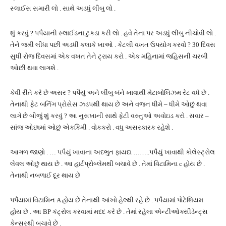
સ્લાઈસ સમારી લો . સાથે અડધું લીંબુ લો .
શું કરવું ? પપૈયાની સ્લાઈડના ટુકડા કરી લો . હવે તેના પર અડધું લીંબુ નીચોવી લો .
તેને જમી લીધા પછી અડધી કલાકે ખાઓ . કેટલી વખત ઉપયોગ કરવો ? 30 દિવસ
સુધી રોજ દિવસમાં એક વખત તેને ટ્રાય કરો . એક મહિનામાં જહિસની ચરબી
ઓછી થવા લાગશે .
કેવી રીતે કરે છે અસર ? પપૈયું અને લીંબુ બંને ખાવાથી મેટાબોલિઝમ રેટ વધે છે .
તેનાથી ફેટ બર્નિગ પ્રોસેસ ઝડપથી થાય છે અને વજન ધીમે – ધીમે ઓછું થવા
લાગે છે બીજું શું કરવું ? આ નુસખાની સાથે ફેટી વસ્તુઓ અવોઇડ કરો . સવાર –
સાંજ ઓછામાં ઓછું એકકિમી . વોકકરો . વધુ અસરકારક રહેશે .
આગળ જાણો . … પપૈયું ખાવાના અદભુત ફાયદા ……..પપૈયું ખાવાથી કોલેસ્ટ્રોલ
લેવલ ઓછું થાય છે . આ હાર્ટપ્રોબ્લેમથી બચાવે છે . તેમાં વિટામિના c હોય છે .
તેનાથી નબળાઈ દૂર થાય છે
પપૈયામાં વિટામિન A હોય છે તેનાથી આંખો હેલ્થી રહે છે . પપૈયામાં પોટેશિયમ
હોય છે . આ BP કંટ્રોલ કરવામાં મદદ કરે છે . તેમાં રહેલા એન્ટીઓક્સીડેન્ટ્સ
કેન્સરથી બચાવે છે .