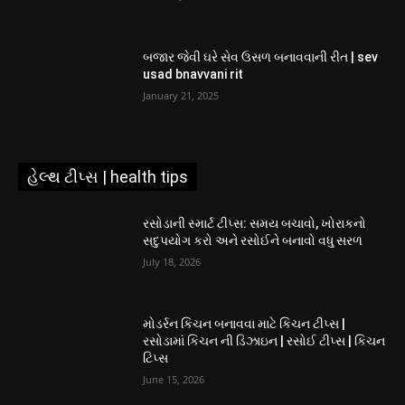
બજાર જેવી ઘરે સેવ ઉસળ બનાવવાની રીત | sev
usad bnavvani rit
January 21, 2025
હેલ્થ ટીપ્સ | health tips
રસોડાની સ્માર્ટ ટીપ્સ: સમય બચાવો, ખોરાકનો
સદુપયોગ કરો અને રસોઈને બનાવો વધુ સરળ
July 18, 2026
મોડર્રન કિચન બનાવવા માટે કિચન ટીપ્સ |
રસોડામાં કિચન ની ડિઝાઇન | રસોઈ ટીપ્સ | કિચન
ટિપ્સ
June 15, 2026