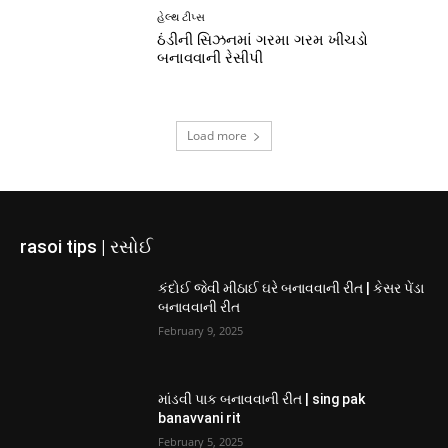
હેલ્થ ટીપ્સ
ઠંડીની સિઝનમાં ગરમા ગરમ ખીચડો
બનાવવાની રેસીપી
Load more
rasoi tips | રસોઈ
કંદોઈ જેવી મીઠાઈ ઘરે બનાવવાની રીત | કેસર પેંડા
બનાવવાની રીત
February 9, 2025
માંડવી પાક બનાવવાની રીત | sing pak
banavvani rit
February 5, 2025