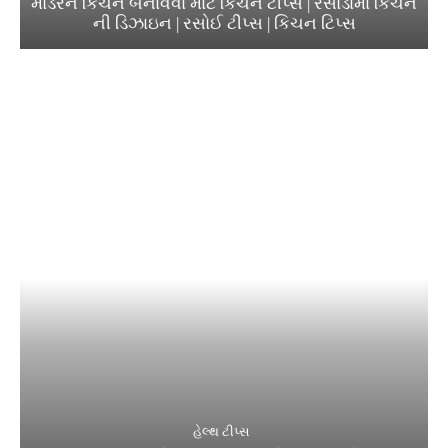
મોડર્રન કિચન બનાવવા માટે કિચન ટીપ્સ | રસોડામાં કિચન
ની ડિઝાઇન | રસોઈ ટીપ્સ | કિચન ટિપ્સ
હેલ્થ ટીપ્સ