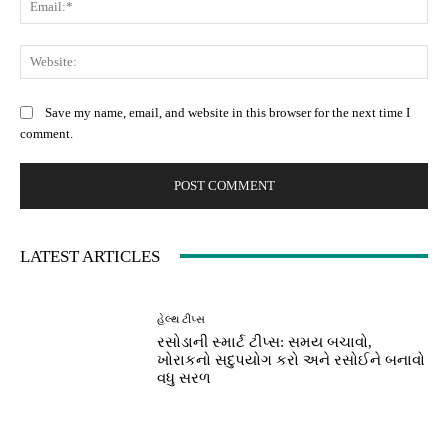
Web
Save my name, email, and website in this browser for the next time I
comment.
LATEST ARTICLES
હેલ્થ ટીપ્સ
રસોડાની સ્માર્ટ ટીપ્સ: સમય બચાવો,
ખોરાકનો સદુપયોગ કરો અને રસોઈને બનાવો
વધુ સરળ