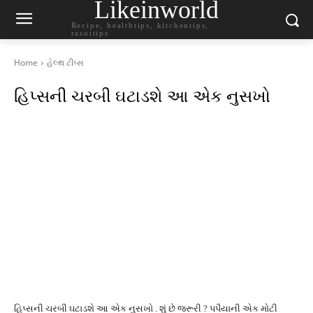
Likeinworld
Recipe, healthtips, kitchentips,
rasoitips
Home
હેલ્થ ટીપ્સ
હિપ્સની ચરબી ઘટાડશે આ એક નુસખો
હિપ્સની ચરબી ઘટાડશે આ એક નુસખો . શું છે જરૂરી ? પપૈયાની એક મોટી