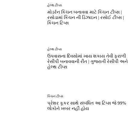
હેલ્થ ટીપ્સ
મોડર્રન કિચન બનાવવા માટે કિચન ટીપ્સ |
રસોડામાં કિચન ની ડિઝાઇન | રસોઈ ટીપ્સ |
કિચન ટિપ્સ
હેલ્થ ટીપ્સ
ઉપવાસના દિવસોમાં ખાય શકાય તેવી ફરાળી
રેસીપી બનાવવાની રીત | ગુજરાતી રેસીપી અને
હેલ્થ ટીપ્સ
કિચન ટીપ્સ
પ્રેશર કૂકર સાથે સંબંધિત આ ટિપ્સ જે 99%
લોકોને ખબર નહીં હોય