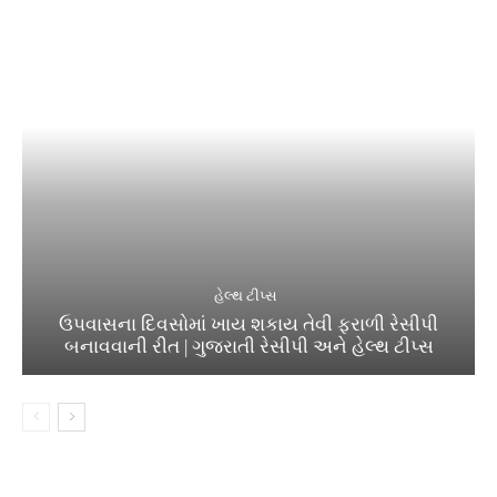
હેલ્થ ટીપ્સ
ઉપવાસના દિવસોમાં ખાય શકાય તેવી ફરાળી રેસીપી
બનાવવાની રીત | ગુજરાતી રેસીપી અને હેલ્થ ટીપ્સ