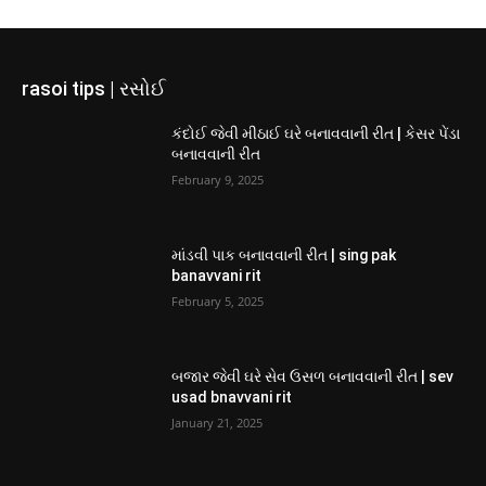
rasoi tips | રસોઈ
કંદોઈ જેવી મીઠાઈ ઘરે બનાવવાની રીત | કેસર પેંડા
બનાવવાની રીત
February 9, 2025
માંડવી પાક બનાવવાની રીત | sing pak
banavvani rit
February 5, 2025
બજાર જેવી ઘરે સેવ ઉસળ બનાવવાની રીત | sev
usad bnavvani rit
January 21, 2025