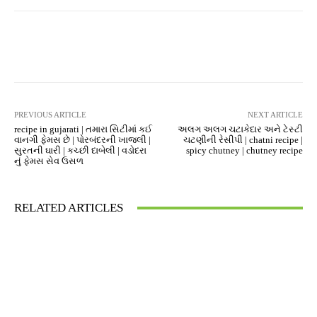
Facebook
Twitter
Pinterest
PREVIOUS ARTICLE
NEXT ARTICLE
recipe in gujarati | તમારા સિટીમાં કઈ
અલગ અલગ ચટાકેદાર અને ટેસ્ટી
વાનગી ફેમસ છે | પોરબંદરની ખાજલી |
ચટણીની રેસીપી | chatni recipe |
સુરતની ઘારી | કચ્છી દાબેલી | વડોદરા
spicy chutney | chutney recipe
નું ફેમસ સેવ ઉસળ
RELATED ARTICLES