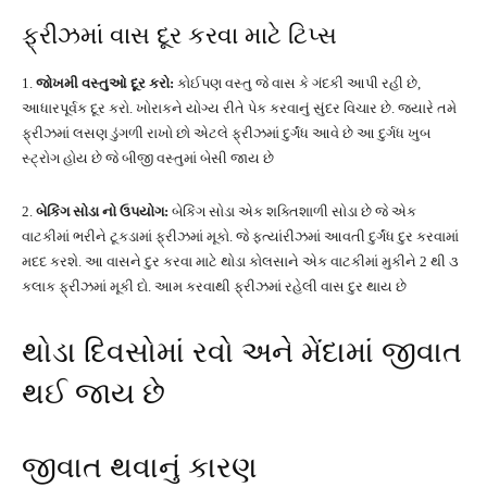
ફ્રીઝમાં વાસ દૂર કરવા માટે ટિપ્સ
1.
જોખમી વસ્તુઓ દૂર કરો:
કોઈપણ વસ્તુ જે વાસ કે ગંદકી આપી રહી છે,
આધારપૂર્વક દૂર કરો. ખોરાકને યોગ્ય રીતે પેક કરવાનું સુંદર વિચાર છે. જયારે તમે
ફ્રીઝમાં લસણ ડુંગળી રાખો છો એટલે ફ્રીઝમાં દુર્ગંધ આવે છે આ દુર્ગધ ખુબ
સ્ટ્રોગ હોય છે જે બીજી વસ્તુમાં બેસી જાય છે
2.
બેકિંગ સોડા નો ઉપયોગ:
બેકિંગ સોડા એક શક્તિશાળી સોડા છે જે એક
વાટકીમાં ભરીને ટૂકડામાં ફ્રીઝમાં મૂકો. જે ફ્ત્યાંરીઝમાં આવતી દુર્ગંધ દુર કરવામાં
મદદ કરશે. આ વાસને દુર કરવા માટે થોડા કોલસાને એક વાટકીમાં મુકીને 2 થી ૩
કલાક ફ્રીઝમાં મૂકી દો. આમ કરવાથી ફ્રીઝમાં રહેલી વાસ દુર થાય છે
થોડા દિવસોમાં રવો અને મેંદામાં જીવાત
થઈ જાય છે
જીવાત થવાનું કારણ