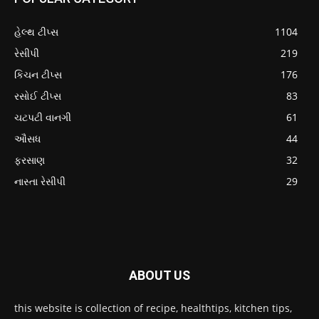
હેલ્થ ટીપ્સ
1104
રેસીપી
219
કિચન ટીપ્સ
176
રસોઈ ટીપ્સ
83
ચટપટી વાનગી
61
ઔસધ
44
ફરસાણ
32
નાસ્તા રેસીપી
29
ABOUT US
this website is collection of recipe, healthtips, kitchen tips,