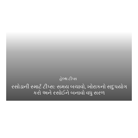
હેલ્થ ટીપ્સ
રસોડાની સ્માર્ટ ટીપ્સ: સમય બચાવો, ખોરાકનો સદુપયોગ
કરો અને રસોઈને બનાવો વધુ સરળ