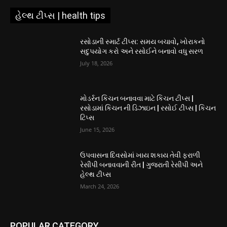
હેલ્થ ટીપ્સ | health tips
રસોડાની સ્માર્ટ ટીપ્સ: સમય બચાવો, ખોરાકનો
સદુપયોગ કરો અને રસોઈને બનાવો વધુ સરળ
July 18, 2026
મોડર્રન કિચન બનાવવા માટે કિચન ટીપ્સ |
રસોડામાં કિચન ની ડિઝાઇન | રસોઈ ટીપ્સ | કિચન
ટિપ્સ
June 15, 2026
ઉપવાસના દિવસોમાં ખાય શકાય તેવી ફરાળી
રેસીપી બનાવવાની રીત | ગુજરાતી રેસીપી અને
હેલ્થ ટીપ્સ
March 24, 2026
POPULAR CATEGORY