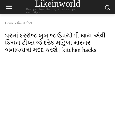
Likeinworld
Recipe, healthtips, kitchentips,
rasoitips
Home
કિચન ટીપ્સ
ઘરમાં દરરોજ ખુબ જ ઉપયોગી થાય એવી
કિચન ટીપ્સ જે દરેક મહિલા માસ્તર
બનાવવામાં મદદ કરશે | kitchen hacks