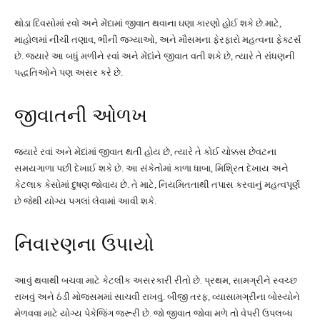
થોડા દિવસોમાં રવો અને મેંદામાં જીવાત થવાના ઘણા કારણો હોઈ શકે છે.માટે,
માહોલમાં નીચી તણાવ, ભીની જગ્યાઓ, અને મૌસમના ફેરફારો મહત્વના ફેક્ટર્સ
છે. જ્યારે આ બધું મળીને રવાં અને મેંદાંને જીવાત વતી શકે છે, ત્યારે તે રાંધણની
પદ્ધતિઓને પણ અસર કરે છે.
જીવાતની ઓળખ
જ્યારે રવાં અને મેંદાંમાં જીવાત થતી હોય છે, ત્યારે તે કોઈ ચોક્કસ છેવટના
સમયગાળા પછી દેખાઈ શકે છે. આ સંકેતોમાં કાળા ધાબા, મિશ્રિત દેખાય અને
કેટલાક કેસોમાં દુષણ જોવાય છે. તે માટે, નિયમિતતાથી તપાસ કરવાનું મહત્વપૂર્ણ
છે જેથી યોગ્ય પગલાં લેવામાં આવી શકે.
નિવારણના ઉપાયો
આવું થવાથી બચવા માટે કેટલીક અસરકારી રીતો છે. પ્રથમ, સામગ્રીને સ્વચ્છ
રાખવું અને ઠંડી મોજસમમાં સાચવી રાખવું. બીજી તરફ, વ્યાસામગ્રીના બોસ્યોને
મેળવવા માટે યોગ્ય પેકેજિંગ જરૂરી છે. જો જીવાત જોવા મળે તો વેપરી ઉપલબ્ધ