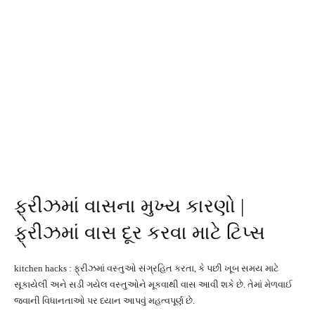
ફ્રીઝમાં વાસના મુખ્ય કારણો |
ફ્રીઝમાં વાસ દૂર કરવા માટે ટિપ્સ
kitchen hacks : ફ્રીઝમાં વસ્તુઓ સંગ્રહિત કરતા, કે પછી ખૂબ સમય માટે
સૂકાયેલી અને સડી ગયેલ વસ્તુઓને મૂકવાથી વાસ આવી શકે છે. તેમાં મેળવાઈ
જવાની વિધાનતાઓ પર ધ્યાન આપવું મહત્વપૂર્ણ છે.