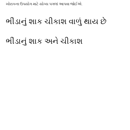
ખોરાકના ઉપયોગ માટે યોગ્ય પગલાં આપવા જોઈએ.
ભીંડાનું શાક ચીકાશ વાળું થાય છે
ભીંડાનું શાક અને ચીકાશ