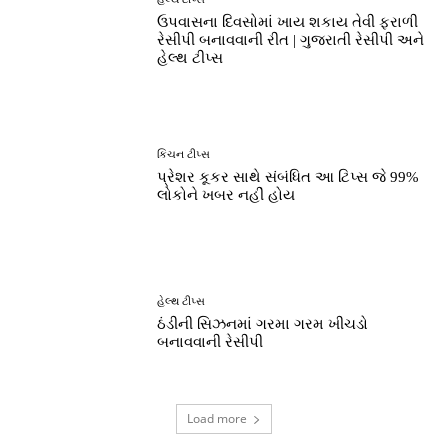
ઉપવાસના દિવસોમાં ખાય શકાય તેવી ફરાળી
રેસીપી બનાવવાની રીત | ગુજરાતી રેસીપી અને
હેલ્થ ટીપ્સ
કિચન ટીપ્સ
પ્રેશર કૂકર સાથે સંબંધિત આ ટિપ્સ જે 99%
લોકોને ખબર નહીં હોય
હેલ્થ ટીપ્સ
ઠંડીની સિઝનમાં ગરમા ગરમ ખીચડો
બનાવવાની રેસીપી
Load more