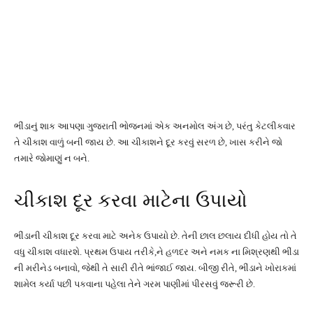
ભીંડાનું શાક આપણા ગુજરાતી ભોજનમાં એક અનમોલ અંગ છે, પરંતુ કેટલીકવાર
તે ચીકાશ વાળું બની જાય છે. આ ચીકાશને દૂર કરવું સરળ છે, ખાસ કરીને જો
તમારે જોમાણું ન બને.
ચીકાશ દૂર કરવા માટેના ઉપાયો
ભીંડાની ચીકાશ દૂર કરવા માટે અનેક ઉપાયો છે. તેની છાલ છલાય દીધી હોય તો તે
વધુ ચીકાશ વધારશે. પ્રથમ ઉપાય તરીકે,ને હળદર અને નમક ના મિશ્રણથી ભીંડા
ની મરીનેડ બનાવો, જેથી તે સારી રીતે ભાંજાઈ જાય. બીજી રીતે, ભીંડાને ખોરાકમાં
શામેલ કર્યા પછી પકવાના પહેલા તેને ગરમ પાણીમાં પીરસવું જરૂરી છે.