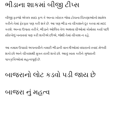
ભીંડાના શાકમાં બીજી ટીપ્સ
બીજી ફરજો એપલ સાદા ફળ કે અન્ય ખોરાક જેવા ટોચના ચિકણાઓનો શામેલ
કરીને તેમાં ફેરફાર પણ કરી શકે છે. આ પણ ભીંડા ના ચીકાશને દૂર કરવા માં મદદ
કરશે. અન્ય ઉપાય તરીકે, ભીંડાને ઓલિવ તેલ અથવા ઘીઓમાં કોમોસા કર્યા પછી
સૌરબેલું બનાવવાં પણ કરી શકીએ છીએ, જેથી તેમાં ચીકાશ ન રહે.
આ તમામ ઉપાયો અપનાવીને તમારી ભીંડાની વાનગીઓમાં વધારાનો સ્વાદ મેળવી
શકો છો અને ચીકાશથી મુક્ત રાખી શકો છો. આવું ખાસ કરીને ગુજરાતી
પાકકૃત્તિઓમાં મહત્વપૂર્ણ છે.
બાજરાનો લોટ કડવો પડી જાય છે
બાજરા નું મહત્વ