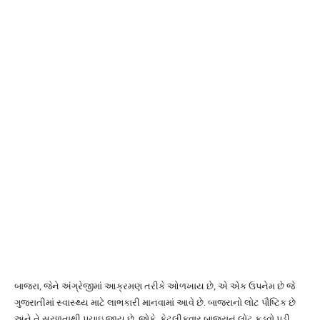
બાજરા, જેને અંગ્રેજીમાં આક્રમણ તરીકે ઓળખાય છે, એ એક ઉપનેમ છે જે
ગુજરાતીમાં સ્વાસ્થ્ય માટે લાભકારી માનવામાં આવે છે. બાજરાનો લોટ પૌષ્ટિક છે
અને તે સરળતાથી પચાઇ જાય છે. જોકે, કેટલીકવાર બાજરાનું લોટ કડવો પડી