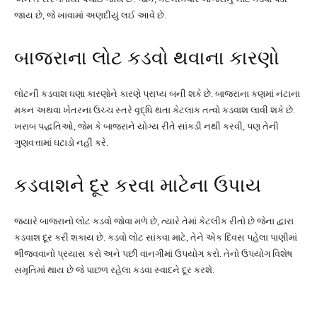
જાય છે, જે ખાવામાં અણદીયું લઈ આવે છે.
બાજરાના લોટ કડવો થવાના કારણો
લોટની કડવાશ ઘણા કારણોને કારણે પ્રાપ્ય બની શકે છે. બાજરાના કણમાં નંટાના
મકન અથવા ખેતરના ઉચ્ચ સ્તરે વૃદ્ધિ થતા કેટલાક તત્વો કડવાશ લાવી શકે છે.
ખરાબ પદ્ધતિઓ, જેમ કે બાજરાને યોગ્ય રીતે સાંકડી નથી કરવી, પણ તેની
ગુણવત્તામાં ઘટાડો નહીં કરે.
કડવાશને દૂર કરવા માટેના ઉપાય
જ્યારે બાજરાનો લોટ કડવો જોવા મળે છે, ત્યારે તેમાં કેટલીક રીતો છે જેના દ્વારા
કડવાશ દૂર કરી શકાય છે. કડવો લોટ સાંકવા માટે, તેને એક દિવસ પહેલા પાણીમાં
ભીજવવાનો પ્રયાસ કરો અને પછી વાનગીમાં ઉપયોગ કરો. તેનો ઉપયોગ વિશેષ
સમૃતિમાં થાય છે જે પાછળ રહેલા કડવા સ્વાદને દૂર કરશે.