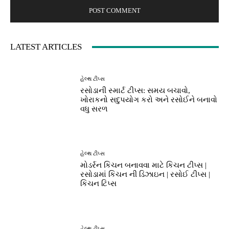
LATEST ARTICLES
હેલ્થ ટીપ્સ
રસોડાની સ્માર્ટ ટીપ્સ: સમય બચાવો,
ખોરાકનો સદુપયોગ કરો અને રસોઈને બનાવો
વધુ સરળ
હેલ્થ ટીપ્સ
મોડર્રન કિચન બનાવવા માટે કિચન ટીપ્સ |
રસોડામાં કિચન ની ડિઝાઇન | રસોઈ ટીપ્સ |
કિચન ટિપ્સ
હેલ્થ ટીપ્સ