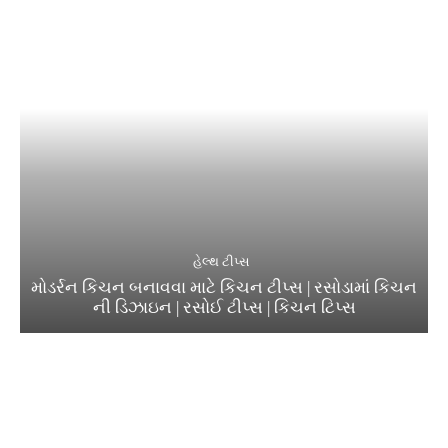
હેલ્થ ટીપ્સ
મોડર્રન કિચન બનાવવા માટે કિચન ટીપ્સ | રસોડામાં કિચન
ની ડિઝાઇન | રસોઈ ટીપ્સ | કિચન ટિપ્સ