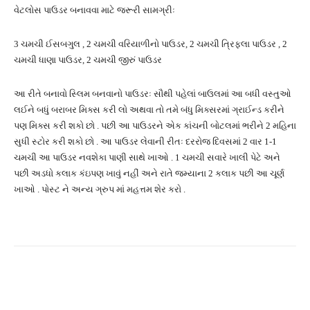
વેટલોસ પાઉડર બનાવવા માટે જરૂરી સામગ્રીઃ
3 ચમચી ઈસબગુલ , 2 ચમચી વરિયાળીનો પાઉડર, 2 ચમચી ત્રિફલા પાઉડર , 2
ચમચી ધાણા પાઉડર, 2 ચમચી જીરું પાઉડર
આ રીતે બનાવો સ્લિમ બનવાનો પાઉડરઃ સૌથી પહેલાં બાઉલમાં આ બધી વસ્તુઓ
લઈને બધું બરાબર મિક્સ કરી લો અથવા તો તમે બંધુ મિક્સરમાં ગ્રાઈન્ડ કરીને
પણ મિક્સ કરી શકો છો . પછી આ પાઉડરને એક કાંચની બોટલમાં ભરીને 2 મહિના
સુધી સ્ટોર કરી શકો છો . આ પાઉડર લેવાની રીતઃ દરરોજ દિવસમાં 2 વાર 1-1
ચમચી આ પાઉડર નવશેકા પાણી સાથે ખાઓ . 1 ચમચી સવારે ખાલી પેટે અને
પછી અડધો કલાક કંઇપણ ખાવું નહીં અને રાતે જમ્યાના 2 કલાક પછી આ ચૂર્ણ
ખાઓ . પોસ્ટ ને અન્ય ગ્રુપ માં મહત્તમ શેર કરો .
Facebook
Twitter
Pinterest