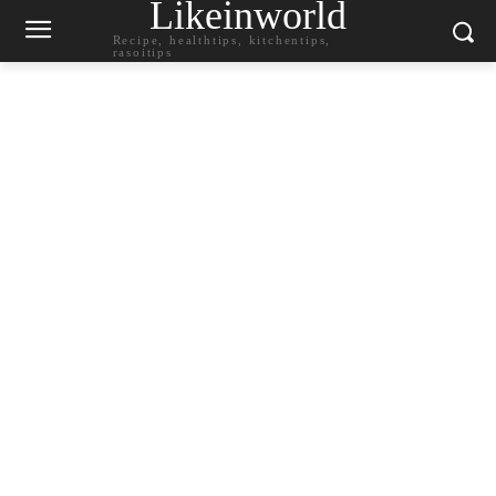
Likeinworld
Recipe, healthtips, kitchentips,
rasoitips