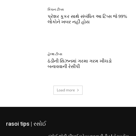
કિચન ટીપ્સ
પ્રેશર કૂકર સાથે સંબંધિત આ ટિપ્સ જે 99%
લોકોને ખબર નહીં હોય
હેલ્થ ટીપ્સ
ઠંડીની સિઝનમાં ગરમા ગરમ ખીચડો
બનાવવાની રેસીપી
Load more
rasoi tips | રસોઈ