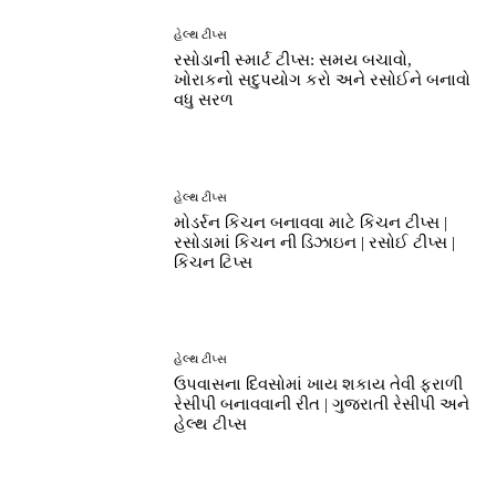
હેલ્થ ટીપ્સ
રસોડાની સ્માર્ટ ટીપ્સ: સમય બચાવો,
ખોરાકનો સદુપયોગ કરો અને રસોઈને બનાવો
વધુ સરળ
હેલ્થ ટીપ્સ
મોડર્રન કિચન બનાવવા માટે કિચન ટીપ્સ |
રસોડામાં કિચન ની ડિઝાઇન | રસોઈ ટીપ્સ |
કિચન ટિપ્સ
હેલ્થ ટીપ્સ
ઉપવાસના દિવસોમાં ખાય શકાય તેવી ફરાળી
રેસીપી બનાવવાની રીત | ગુજરાતી રેસીપી અને
હેલ્થ ટીપ્સ