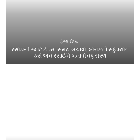
હેલ્થ ટીપ્સ
રસોડાની સ્માર્ટ ટીપ્સ: સમય બચાવો, ખોરાકનો સદુપયોગ
કરો અને રસોઈને બનાવો વધુ સરળ