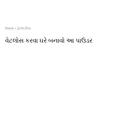
Home
હેલ્થ ટીપ્સ
વેટલોસ કરવા ઘરે બનાવો આ પાઉડર