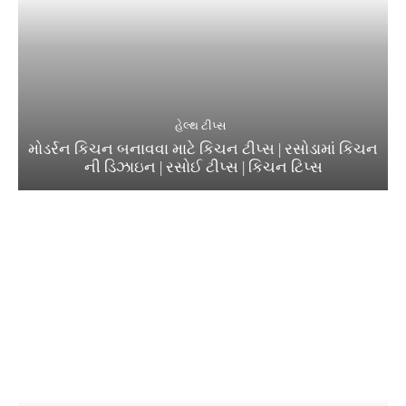
હેલ્થ ટીપ્સ
મોડર્રન કિચન બનાવવા માટે કિચન ટીપ્સ | રસોડામાં કિચન
ની ડિઝાઇન | રસોઈ ટીપ્સ | કિચન ટિપ્સ