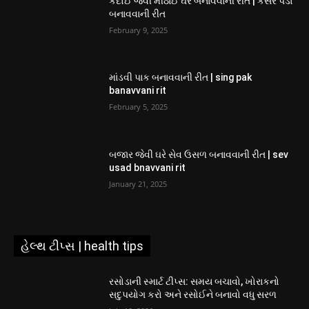
કંદોઈ જેવી મીઠાઈ ઘરે બનાવવાની રીત | કેસર પેંડા
બનાવવાની રીત
February 9, 2025
માંડવી પાક બનાવવાની રીત | sing pak
banavvani rit
February 5, 2025
બજાર જેવી ઘરે સેવ ઉસળ બનાવવાની રીત | sev
usad bnavvani rit
January 21, 2025
હેલ્થ ટીપ્સ | health tips
રસોડાની સ્માર્ટ ટીપ્સ: સમય બચાવો, ખોરાકનો
સદુપયોગ કરો અને રસોઈને બનાવો વધુ સરળ