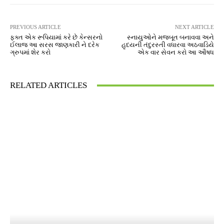
PREVIOUS ARTICLE
NEXT ARTICLE
ફક્ત એક રૂપિયામાં કરે છે કેન્સરનો
સ્નાયુઓને મજબૂત બનાવવા અને
ઈલાજ આ સરસ જાણકારી ને દરેક
હૃદયની તંદુરસ્તી વધારવા અઠવાડિયે
ગ્રુપમાં શેર કરો
એક વાર સેવન કરો આ ઔષધ
RELATED ARTICLES