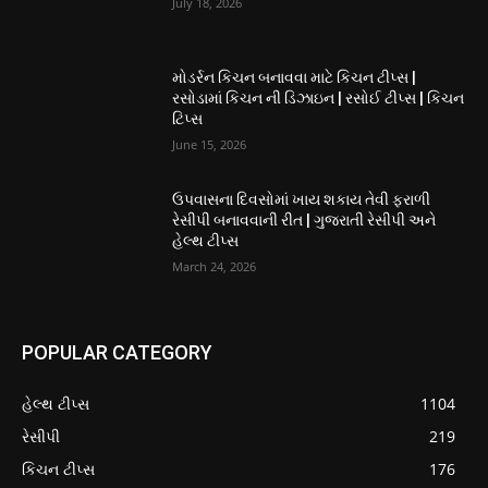
July 18, 2026
મોડર્રન કિચન બનાવવા માટે કિચન ટીપ્સ |
રસોડામાં કિચન ની ડિઝાઇન | રસોઈ ટીપ્સ | કિચન
ટિપ્સ
June 15, 2026
ઉપવાસના દિવસોમાં ખાય શકાય તેવી ફરાળી
રેસીપી બનાવવાની રીત | ગુજરાતી રેસીપી અને
હેલ્થ ટીપ્સ
March 24, 2026
POPULAR CATEGORY
હેલ્થ ટીપ્સ
1104
રેસીપી
219
કિચન ટીપ્સ
176