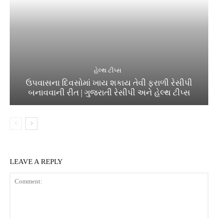
હેલ્થ ટીપ્સ
ઉપવાસના દિવસોમાં ખાય શકાય તેવી ફરાળી રેસીપી
બનાવવાની રીત | ગુજરાતી રેસીપી અને હેલ્થ ટીપ્સ
LEAVE A REPLY