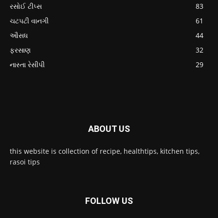
રસોઈ ટીપ્સ
83
ચટપટી વાનગી
61
ઔસધ
44
ફરસાણ
32
નાસ્તા રેસીપી
29
ABOUT US
this website is collection of recipe, healthtips, kitchen tips,
rasoi tips
FOLLOW US