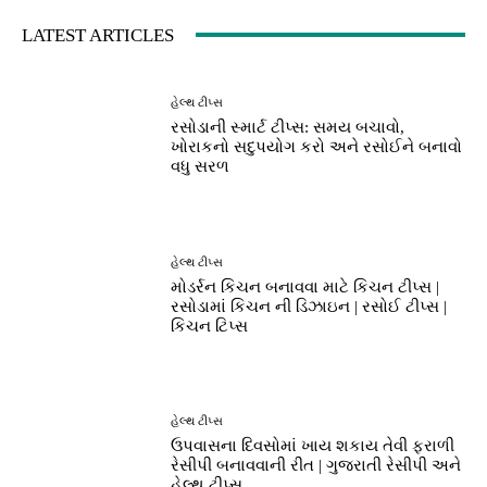
LATEST ARTICLES
હેલ્થ ટીપ્સ
રસોડાની સ્માર્ટ ટીપ્સ: સમય બચાવો,
ખોરાકનો સદુપયોગ કરો અને રસોઈને બનાવો
વધુ સરળ
હેલ્થ ટીપ્સ
મોડર્રન કિચન બનાવવા માટે કિચન ટીપ્સ |
રસોડામાં કિચન ની ડિઝાઇન | રસોઈ ટીપ્સ |
કિચન ટિપ્સ
હેલ્થ ટીપ્સ
ઉપવાસના દિવસોમાં ખાય શકાય તેવી ફરાળી
રેસીપી બનાવવાની રીત | ગુજરાતી રેસીપી અને
હેલ્થ ટીપ્સ