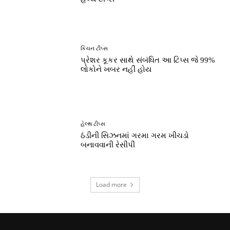
કિચન ટીપ્સ
પ્રેશર કૂકર સાથે સંબંધિત આ ટિપ્સ જે 99%
લોકોને ખબર નહીં હોય
હેલ્થ ટીપ્સ
ઠંડીની સિઝનમાં ગરમા ગરમ ખીચડો
બનાવવાની રેસીપી
Load more