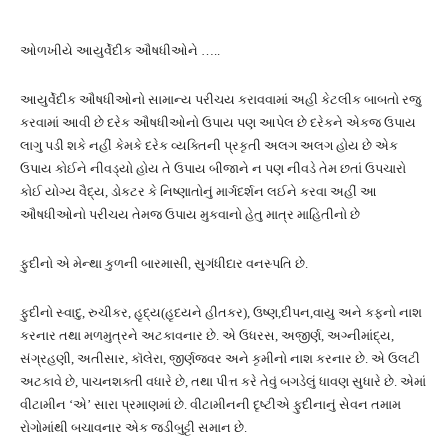
ઓળખીયે આયુર્વેદીક ઔષધીઓને …..
આયુર્વેદીક ઔષધીઓનો સામાન્ય પરીચય કરાવવામાં અહી કેટલીક બાબતો રજુ
કરવામાં આવી છે દરેક ઔષધીઓનો ઉપાય પણ આપેલ છે દરેકને એકજ ઉપાય
લાગુ પડી શકે નહીં કેમકે દરેક વ્યક્તિની પ્રકૃતી અલગ અલગ હોય છે એક
ઉપાય કોઈને નીવડ્યો હોય તે ઉપાય બીજાને ન પણ નીવડે તેમ છતાં ઉપચારો
કોઈ યોગ્ય વૈદ્ય, ડોકટર કે નિષ્ણાતોનું માર્ગદર્શન લઈને કરવા અહીં આ
ઔષધીઓનો પરીચય તેમજ ઉપાય મુકવાનો હેતુ માત્ર માહિતીનો છે
ફુદીનો એ મેન્થા કુળની બારમાસી, સુગંધીદાર વનસ્પતિ છે.
ફુદીનો સ્વાદુ, રુચીકર, હૃદ્ય(હૃદયને હીતકર), ઉષ્ણ,દીપન,વાયુ અને કફનો નાશ
કરનાર તથા મળમુત્રને અટકાવનાર છે. એ ઉધરસ, અજીર્ણ, અગ્નીમાંદ્ય,
સંગ્રહણી, અતીસાર, કૉલેરા, જીર્ણજ્વર અને કૃમીનો નાશ કરનાર છે. એ ઉલટી
અટકાવે છે, પાચનશક્તી વધારે છે, તથા પીત્ત કરે તેવું બગડેલું ધાવણ સુધારે છે. એમાં
વીટામીન ‘એ’ સારા પ્રમાણમાં છે. વીટામીનની દૃષ્ટીએ ફુદીનાનું સેવન તમામ
રોગોમાંથી બચાવનાર એક જડીબુટ્ટી સમાન છે.