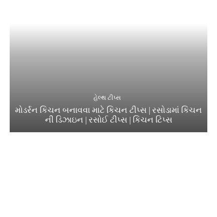
હેલ્થ ટીપ્સ
મોડર્રન કિચન બનાવવા માટે કિચન ટીપ્સ | રસોડામાં કિચન
ની ડિઝાઇન | રસોઈ ટીપ્સ | કિચન ટિપ્સ