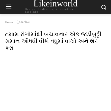
Likeinworld
Recipe, healthtips, kitchentips,
rasoitips
Home
હેલ્થ ટીપ્સ
તમામ રોગોમાંથી બચાવનાર એક જડીબુટ્ટી
સમાન ઔષધી વીશે વધુમાં વાંચો અને શેર
કરો