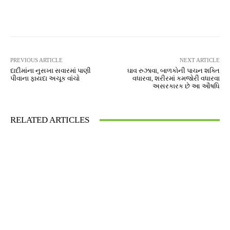
Facebook
Twitter
Pinterest
PREVIOUS ARTICLE
NEXT ARTICLE
દાદીમાંના નુસખા સવારમાં પાણી
ઘાવ રુઝાવા, બાળકોની પાચન શક્તિ
પીવાના ફાયદા અચૂક વાંચો
વધારવા, શરીરમાં કમજોરી વધારવા
અસરકારક છે આ ઔષધિ
RELATED ARTICLES