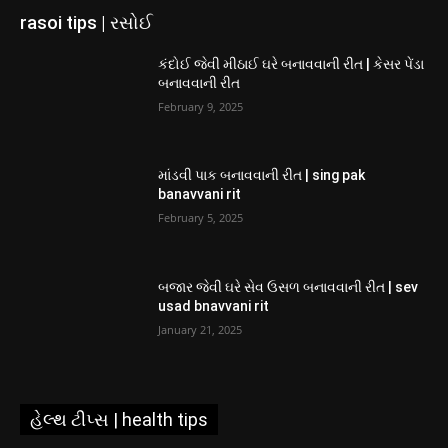
rasoi tips | રસોઈ
કંદોઈ જેવી મીઠાઈ ઘરે બનાવવાની રીત | કેસર પેંડા
બનાવવાની રીત
February 9, 2025
માંડવી પાક બનાવવાની રીત | sing pak
banavvani rit
February 5, 2025
બજાર જેવી ઘરે સેવ ઉસળ બનાવવાની રીત | sev
usad bnavvani rit
January 21, 2025
હેલ્થ ટીપ્સ | health tips