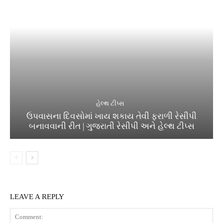
હેલ્થ ટીપ્સ
ઉપવાસના દિવસોમાં ખાય શકાય તેવી ફરાળી રેસીપી
બનાવવાની રીત | ગુજરાતી રેસીપી અને હેલ્થ ટીપ્સ
LEAVE A REPLY