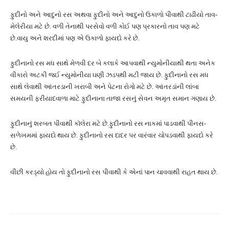
ફુદીનો અને આદુનો રસ અથવા ફુદીનો અને આદુનો ઉકાળો પીવાથી ટાઢીયો તાવ-
મેલેરીયા મટે છે. વળી તેનાથી પરસેવો વળી કોઈ પણ પ્રકારનો તાવ પણ મટે
છે.વાયુ અને શરદીમાં પણ એ ઉકાળો ફાયદો કરે છે.
ફુદીનાનો રસ મધ સાથે મેળવી દર બે કલાકે આપવાથી ન્યુમોનીયાથી થતા અનેક
વીકારો અટકી જઈ ન્યુમોનીયા ઘણી ઝડપથી મટી જાય છે. ફુદીનાનો રસ મધ
સાથે લેવાથી આંતરડાની ખરાબી અને પેટના રોગો મટે છે. આંતરડાંની લાંબા
સમયની ફરીયાદવાળા માટે ફુદીનાના તાજા રસનું સેવન અમૃત સમાન ગણાય છે.
ફુદીનાનું શરબત પીવાથી કૉલેરા મટે છે.ફુદીનાનો રસ નાકમાં પાડવાથી પીનસ-
સળેખમમાં ફાયદો થાય છે. ફુદીનાનો રસ દાદર પર વારંવાર ચોપડવાથી ફાયદો કરે
છે.
વીંછી કરડ્યો હોય તો ફુદીનાનો રસ પીવાથી કે એનાં પાન ચાવવાથી રાહત થાય છે.