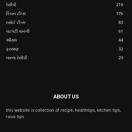
રેસીપી
219
કિચન ટીપ્સ
176
રસોઈ ટીપ્સ
83
ચટપટી વાનગી
61
ઔસધ
44
ફરસાણ
32
નાસ્તા રેસીપી
29
ABOUT US
this website is collection of recipe, healthtips, kitchen tips,
rasoi tips