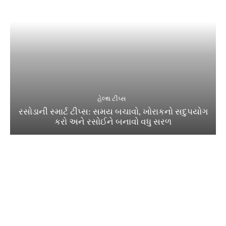
હેલ્થ ટીપ્સ
રસોડાની સ્માર્ટ ટીપ્સ: સમય બચાવો, ખોરાકનો સદુપયોગ
કરો અને રસોઈને બનાવો વધુ સરળ