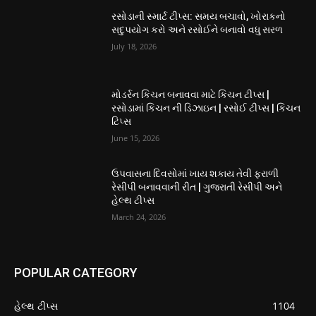
રસોડાની સ્માર્ટ ટીપ્સ: સમય બચાવો, ખોરાકનો
સદુપયોગ કરો અને રસોઈને બનાવો વધુ સરળ
July 18, 2026
મોડર્રન કિચન બનાવવા માટે કિચન ટીપ્સ |
રસોડામાં કિચન ની ડિઝાઇન | રસોઈ ટીપ્સ | કિચન
ટિપ્સ
June 15, 2026
ઉપવાસના દિવસોમાં ખાય શકાય તેવી ફરાળી
રેસીપી બનાવવાની રીત | ગુજરાતી રેસીપી અને
હેલ્થ ટીપ્સ
March 24, 2026
POPULAR CATEGORY
હેલ્થ ટીપ્સ
1104