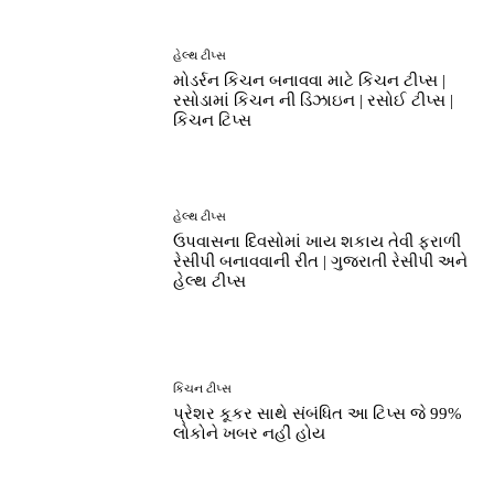
હેલ્થ ટીપ્સ
મોડર્રન કિચન બનાવવા માટે કિચન ટીપ્સ |
રસોડામાં કિચન ની ડિઝાઇન | રસોઈ ટીપ્સ |
કિચન ટિપ્સ
હેલ્થ ટીપ્સ
ઉપવાસના દિવસોમાં ખાય શકાય તેવી ફરાળી
રેસીપી બનાવવાની રીત | ગુજરાતી રેસીપી અને
હેલ્થ ટીપ્સ
કિચન ટીપ્સ
પ્રેશર કૂકર સાથે સંબંધિત આ ટિપ્સ જે 99%
લોકોને ખબર નહીં હોય