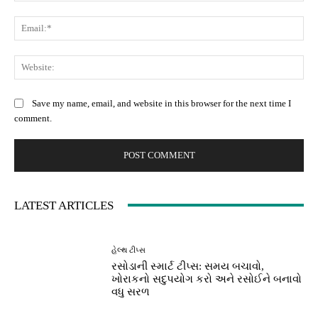
Ema
Web
Save my name, email, and website in this browser for the next time I
comment.
LATEST ARTICLES
હેલ્થ ટીપ્સ
રસોડાની સ્માર્ટ ટીપ્સ: સમય બચાવો,
ખોરાકનો સદુપયોગ કરો અને રસોઈને બનાવો
વધુ સરળ