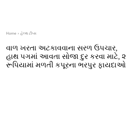
Home
હેલ્થ ટીપ્સ
વાળ ખરતા અટકાવવાના સરળ ઉપચાર,
હાથ પગમાં આવતા સોજા દુર કરવા માટે, ૨
રૂપિયામાં મળતી કપૂરના ભરપુર ફાયદાઓ