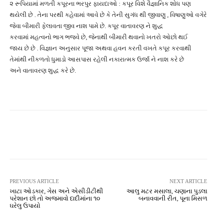
૨ રૂપિયામાં મળતી કપૂરના ભરપુર ફાયદાઓ : કપૂર વિશે વૈજ્ઞાનિક શોધ પણ
થયેલી છે . તેના પરથી કહેવામાં આવે છે કે તેની સુગંધ થી જીવાણુ , વિષાણુઓ વગેરે
જેવા બીમારી ફેલાવતા જીવ નાશ પામે છે. કપૂર વાતાવરણ ને શુદ્ધ
કરવામાં મહત્વનો ભાગ ભજવે છે, જેનાથી બીમારી થવાનો ખતરો ઓછો થઈ
જાય છે છે . વિજ્ઞાન અનુસાર પૂજા અથવા હવન કરતી વખતે કપૂર કરવાથી
તેમાંથી નીકળતો ધુમાડો આસપાસ રહેલી નકારાત્મક ઉર્જા ને નાશ કરે છે
અને વાતાવરણ શુદ્ધ કરે છે.
Facebook
Twitter
Pinterest
PREVIOUS ARTICLE
NEXT ARTICLE
ખાટા ઓડકાર, ગેસ અને એસીડીટીથી
આલુ મટર મસાલા, ચણાના પુડલા
પરેશાન છો તો અજમાવો દાદીમાંના ૧૦
બનાવવાની રીત, પૂના મિસળ
ઘરેલુ ઉપાયો