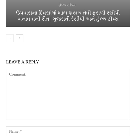
હેલ્થ ટીપ્સ
ઉપવાસના દિવસોમાં ખાય શકાય તેવી ફરાળી રેસીપી
બનાવવાની રીત | ગુજરાતી રેસીપી અને હેલ્થ ટીપ્સ
LEAVE A REPLY
Comment:
Na