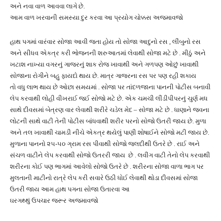
અને નવા વાળ આવવા લાગે છે.
આમ વાળ ખરવાની સમસ્યા દુર કરવા આ પ્રયોગ ચોક્કસ અજમાવજો
હાથ પગમાં વારંવાર સોજા આવી જતા હોય તો સોજા આદુનો રસ , લીંબુનો રસ
અને સીંધવ એકત્ર કરી ભોજનની શરુઆતમાં લેવાથી સોજા મટે છે . મીઠું અને
ખટાશ નાખ્યા વગરનું ગાજરનું શાક રોજ ખાવાથી અને ગળપણ ઓછું ખાવાથી
સોજાના રોગીને બહુ ફાયદો થાય છે. માત્ર ગાજરના રસ પર પણ રહી શકાય
તો વધુ લાભ થાય છે ઓછા સમયમાં . સોજા પર તાંદળજાના પાનની પોટીસ બનાવી
લેપ કરવાથી લોહી વીખરાઈ જઈ સોજો મટે છે. એક ચમચી લીંડીપીપરનું ચુર્ણ મધ
સાથે દીવસમાં બેત્રણ વાર લેવાથી શરીરે ચડેલ મેદ – સોજા મટે છે . ધાણાને જવના
લોટની સાથે વાટી તેની પોટીસ બાંધવાથી શરીર પરનો સોજો ઉતરી જાય છે. મુળા
અને તલ ખાવાથી ચામડી નીચે એકત્ર થયેલું પાણી શોષાઈને સોજો મટી જાય છે.
મુળાના પાનનો ૨૫-૫૦ ગ્રામ રસ પીવાથી સોજો જલદીથી ઉતરે છે . રાઈ અને
સંચળ વાટીને લેપ કરવાથી સોજો ઉતરરી જાય છે . લવીંગ વાટી તેનો લેપ કરવાથી
શરીરના કોઈ પણ ભાગમાં આવેલો સોજો ઉતરે છે . શરીરના સોજા વાળા ભાગ પર
મુલતાની માટીનો રાત્રે લેપ કરી સવારે ઉઠી ધોઈ લેવાથી થોડા દીવસમાં સોજા
ઉતરી જાય આમ હાથ પગના સોજા ઉતારવા આ
ઘરગથ્થું ઉપચાર જરૂર અજમાવજો