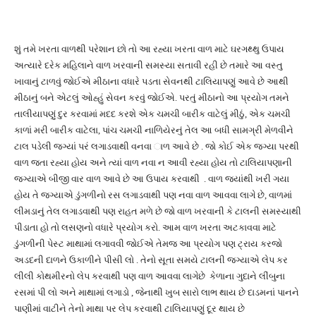
શું તમે ખરતા વાળથી પરેશાન છો તો આ રહ્યા ખરતા વાળ માટે ઘરગથ્થુ ઉપાય
અત્યારે દરેક મહિલાને વાળ ખરવાની સમસ્યા સતાવી રહી છે તમારે આ વસ્તુ
ખાવાનું ટાળવું જોઈએ મીઠાના વધારે પડતા સેવનથી ટાલિયાપણું આવે છે આથી
મીઠાનું બને એટલું ઓહ્હું સેવન કરવું જોઈએ. પરતું મીઠાનો આ પ્રયોગ તમને
તાલીયાપણું દુર કરવામાં મદદ કરશે એક ચમચી બારીક વાટેલું મીઠું, એક ચમચી
કાળાં મરી બારીક વાટેલા, પાંચ ચમચી નાળિયેરનું તેલ આ બધી સામગ્રી મેળવીને
ટાલ પડેલી જગ્યાં પરં લગાડવાથી વનવા ાળ આવે છે . જો કોઈ એક જગ્યા પરથી
વાળ જતા રહ્યા હોય અને ત્યાં વાળ નવા ન આવી રહ્યા હોય તો ટાલિયાપણાની
જગ્યાએ બીજી વાર વાળ આવે છે આ ઉપાય કરવાથી . વાળ જ્યાંથી ખરી ગયા
હોય તે જગ્યાએ ડુંગળીનો રસ લગાડવાથી પણ નવા વાળ આવવા લાગે છે, વાળમાં
લીમડાનું તેલ લગાડવાથી પણ રાહત મળે છે જો વાળ ખરવાની કે ટાલની સમસ્યાથી
પીડાતા હો તો લસણનો વધારે પ્રયોગ કરો. આમ વાળ ખરતા અટકાવવા માટે
ડુંગળીની પેસ્ટ માથામાં લગાવવી જોઈએ તેમજ આ પ્રયોગ પણ ટ્રાય કરજો
અડદની દાળને ઉકાળીને પીસી લો . તેનો સૂતા સમયે ટાલની જગ્યાએ લેપ કર
લીલી કોથમીરનો લેપ કરવાથી પણ વાળ આવવા લાગેછે કેળાના ગુદાને લીંબુના
રસમાં પી લો અને માથામાં લગાડો , જેનાથી ખુબ સારો લાભ થાય છે દાડમનાં પાનને
પાણીમાં વાટીને તેનો માથા પર લેપ કરવાથી ટાલિયાપણું દૂર થાય છે