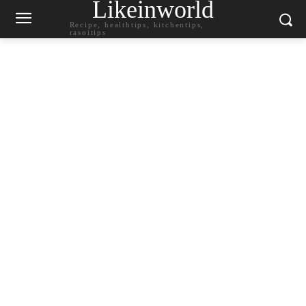
Likeinworld
Recipe, healthtips, kitchentips,
rasoitips