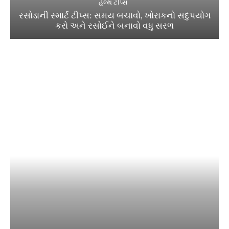
હેલ્થ ટીપ્સ
રસોડાની સ્માર્ટ ટીપ્સ: સમય બચાવો, ખોરાકનો સદુપયોગ
કરો અને રસોઈને બનાવો વધુ સરળ