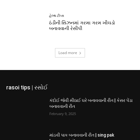
હેલ્થ ટીપ્સ
ઠંડીની સિઝનમાં ગરમા ગરમ ખીચડો
બનાવવાની રેસીપી
Load more
rasoi tips | રસોઈ
કંદોઈ જેવી મીઠાઈ ઘરે બનાવવાની રીત | કેસર પેંડા
બનાવવાની રીત
February 9, 2025
માંડવી પાક બનાવવાની રીત | sing pak