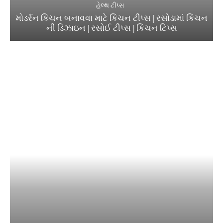
હેલ્થ ટીપ્સ
મોડર્રન કિચન બનાવવા માટે કિચન ટીપ્સ | રસોડામાં કિચન
ની ડિઝાઇન | રસોઈ ટીપ્સ | કિચન ટિપ્સ