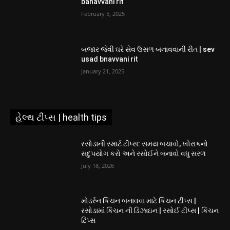
banavvani rit
February 5, 2025
બજાર જેવી ઘરે સેવ ઉસળ બનાવવાની રીત | sev
usad bnavvani rit
January 21, 2025
હેલ્થ ટીપ્સ | health tips
રસોડાની સ્માર્ટ ટીપ્સ: સમય બચાવો, ખોરાકનો
સદુપયોગ કરો અને રસોઈને બનાવો વધુ સરળ
July 18, 2026
મોડર્રન કિચન બનાવવા માટે કિચન ટીપ્સ |
રસોડામાં કિચન ની ડિઝાઇન | રસોઈ ટીપ્સ | કિચન
ટિપ્સ