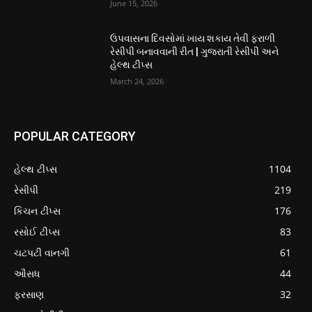
June 15, 2026
ઉપવાસના દિવસોમાં ખાય શકાય તેવી ફરાળી
રેસીપી બનાવવાની રીત | ગુજરાતી રેસીપી અને
હેલ્થ ટીપ્સ
March 24, 2026
POPULAR CATEGORY
હેલ્થ ટીપ્સ
1104
રેસીપી
219
કિચન ટીપ્સ
176
રસોઈ ટીપ્સ
83
ચટપટી વાનગી
61
ઔસધ
44
ફરસાણ
32