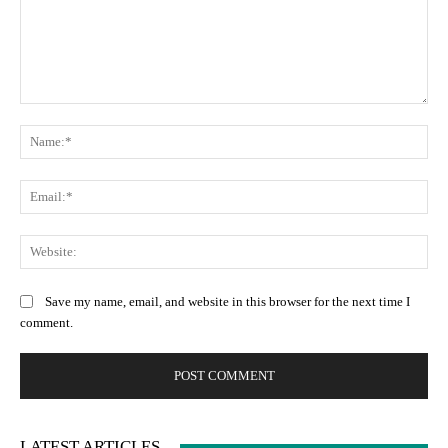
Comment:
Na
Ema
Web
Save my name, email, and website in this browser for the next time I
comment.
LATEST ARTICLES