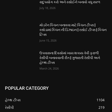
સદુપયોગ કરો અને રસોઈને બનાવો વધુ સરળ
July 18, 2026
મોડર્રન કિચન બનાવવા માટે કિચન ટીપ્સ |
રસોડામાં કિચન ની ડિઝાઇન | રસોઈ ટીપ્સ | કિચન
ટિપ્સ
June 15, 2026
ઉપવાસના દિવસોમાં ખાય શકાય તેવી ફરાળી
રેસીપી બનાવવાની રીત | ગુજરાતી રેસીપી અને
હેલ્થ ટીપ્સ
March 24, 2026
POPULAR CATEGORY
હેલ્થ ટીપ્સ
1104
રેસીપી
219