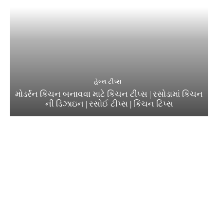
હેલ્થ ટીપ્સ
મોડર્રન કિચન બનાવવા માટે કિચન ટીપ્સ | રસોડામાં કિચન
ની ડિઝાઇન | રસોઈ ટીપ્સ | કિચન ટિપ્સ