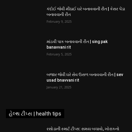
કંદોઈ જેવી મીઠાઈ ઘરે બનાવવાની રીત | કેસર પેંડા
બનાવવાની રીત
February 9, 2025
માંડવી પાક બનાવવાની રીત | sing pak
banavvani rit
February 5, 2025
બજાર જેવી ઘરે સેવ ઉસળ બનાવવાની રીત | sev
usad bnavvani rit
January 21, 2025
હેલ્થ ટીપ્સ | health tips
રસોડાની સ્માર્ટ ટીપ્સ: સમય બચાવો, ખોરાકનો