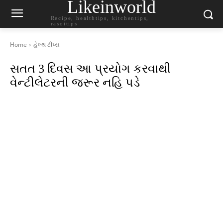
Likeinworld
Recipe, healthtips, kitchentips,
rasoitips
Home
હેલ્થ ટીપ્સ
સતત 3 દિવસ આ પ્રયોગ કરવાથી
વેન્ટીલેટરની જરૂર નહિ પડે