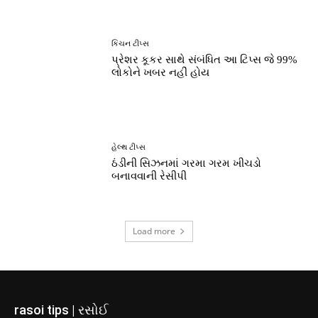
કિચન ટીપ્સ
પ્રેશર કૂકર સાથે સંબંધિત આ ટિપ્સ જે 99%
લોકોને ખબર નહીં હોય
હેલ્થ ટીપ્સ
ઠંડીની સિઝનમાં ગરમા ગરમ ખીચડો
બનાવવાની રેસીપી
Load more
rasoi tips | રસોઈ