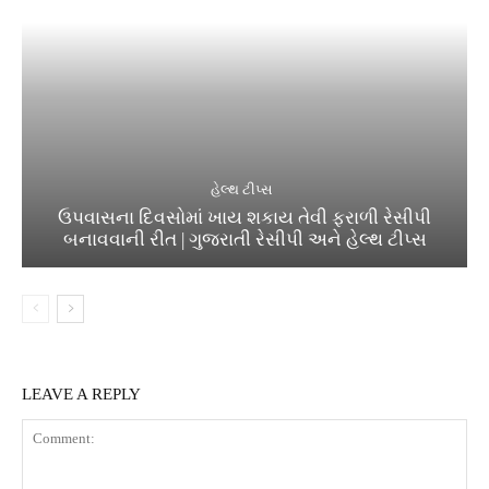
હેલ્થ ટીપ્સ
ઉપવાસના દિવસોમાં ખાય શકાય તેવી ફરાળી રેસીપી
બનાવવાની રીત | ગુજરાતી રેસીપી અને હેલ્થ ટીપ્સ
LEAVE A REPLY