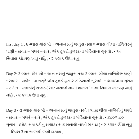
first day 1 : 6 ગ્લાસ મોસંબી + અનાનસનું જ્યુસ તથા ૬ ગ્લાસ લીલા નાળિયેરનું
પાણી • સવાર – બપોર – રાતે , એક ટૂકડો હળદરના ગાંઠિયાનો ચૂસવો . • આ
સિવાય કાંઇપણ ખાવું નહિ , • ૨ કલાક ઊંધા સૂવું .
Day 2: 3 ગ્લાસ મોસંબી + અનાનસનું જ્યુસ તથા 3 ગ્લાસ લીલા નાળિયેરૂં પાણી
• સવાર – બપોર – મ રાત્રે એક ટૂકડો હડદર ગાંઠિયાનો સૂસવો . • ૪૦૦/૫૦૦ ગ્રામ
– ટમેટા + કાકડીનું સલાડ ( ચાટ મસાલો નાખી શકાય ) • આ સિવાય કાંઇપણ ખાવું
નહિ . • ૨ કલાક ઉંધા સૂવું .
Day 3 • ૩ ગ્લાસ મોસંબી + અનાનસનું જ્યુસ તયો ! શ્વાસ લીલા નાળિયેંનું પાણી
• સવાર – બપોરે – રાતે , એક ટૂકડો હળદરના ગાંઠિયાનો ચૂસવો . • ૪૦૦/૫૦૦
ગ્રામ – ટમેટા + કાકડીનું સલાડ ( સાટ મસાલો નાખી શકાય ) • ૨ કલાક ઊંધા સૂવું
. – દિવસ 3 ના સાંજથી જમી શકાય ,