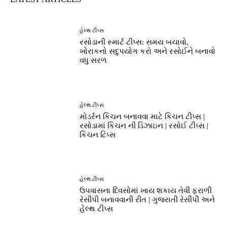
હેલ્થ ટીપ્સ
રસોડાની સ્માર્ટ ટીપ્સ: સમય બચાવો,
ખોરાકનો સદુપયોગ કરો અને રસોઈને બનાવો
વધુ સરળ
હેલ્થ ટીપ્સ
મોડર્રન કિચન બનાવવા માટે કિચન ટીપ્સ |
રસોડામાં કિચન ની ડિઝાઇન | રસોઈ ટીપ્સ |
કિચન ટિપ્સ
હેલ્થ ટીપ્સ
ઉપવાસના દિવસોમાં ખાય શકાય તેવી ફરાળી
રેસીપી બનાવવાની રીત | ગુજરાતી રેસીપી અને
હેલ્થ ટીપ્સ