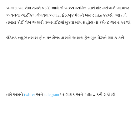
અમારા આ લેખ તમને પસંદ આવે તો અન્ય વ્યક્તિ સાથે શેર કરોઅને આવાજ
અવનવા આર્ટીકલ મેળવવા અમારા ફેસબુક પેઝ્ને જરૂર like કરજો . જો તમે
તમારા કોઈ લેખ અમારી વેબસાઈટમાં મુકવા માંગતા હોય તો કમેન્ટ જરૂર કરજો.
લેટેસ્ટ ન્યુઝ તમારા ફોન પર મેળવવા માટે અમારા ફેસબુક પેઝને લાઇક કરો
તમે અમને
twitter
અને
telegram
પર લાઇક અને follow કરી શકો છો
Facebook
Twitter
Pinterest