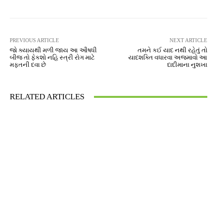
PREVIOUS ARTICLE
NEXT ARTICLE
જો ક્યાયથી મળી જાય આ ઔષધી
તમને કઈ યાદ નથી રહેતું તો
બીજ તો ફેકશો નહિ સ્ત્રી રોગ માટે
યાદશક્તિ વધારવા અજમાવો આ
મફતની દવા છે
દાદીમાના નુશખા
RELATED ARTICLES