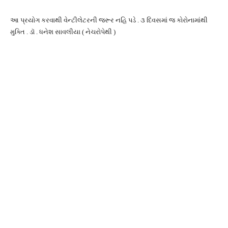
આ પ્રયોગ કરવાથી વેન્ટીલેટરની જરૂર નહિ પડે . ૩ દિવસમાં જ કોરોનામાંથી
મુક્તિ . ડૉ . ધનેશ સાવલીયા ( નેચરોપેથી )