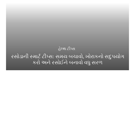
હેલ્થ ટીપ્સ
રસોડાની સ્માર્ટ ટીપ્સ: સમય બચાવો, ખોરાકનો સદુપયોગ
કરો અને રસોઈને બનાવો વધુ સરળ