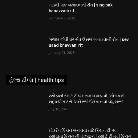
માંડવી પાક બનાવવાની રીત | sing pak
banavvani rit
February 5, 2025
બજાર જેવી ઘરે સેવ ઉસળ બનાવવાની રીત | sev
usad bnavvani rit
January 21, 2025
હેલ્થ ટીપ્સ | health tips
રસોડાની સ્માર્ટ ટીપ્સ: સમય બચાવો, ખોરાકનો
સદુપયોગ કરો અને રસોઈને બનાવો વધુ સરળ
July 18, 2026
મોડર્રન કિચન બનાવવા માટે કિચન ટીપ્સ |
રસોડામાં કિચન ની ડિઝાઇન | રસોઈ ટીપ્સ | કિચન