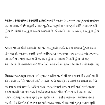
આસન કયા સમયે કરવાથી ફાયદો થાય ?
આસનોના અભ્યાસક્રમનો સર્વોત્તમ
સમય સવારનો છે. વહેલી સવારે સૂર્યોદય પહેલાં વાતાવરણમાં શાંતિ તથા તાજગી
હોય છે. બીજો અનુકૂળ સમય સાંજનો છે. એ વખતે પણ વાતાવરણ અનુકૂળ હોય
છે.
ધ્યાન રાખ
વા જેવી બાાબતો: આસન અનુભવી વ્યક્તિના માર્ગદર્શન હેઠળ કરવા
હિતાવહ છે. આસન કરતી વખતે શરીર ઉપર બળજબરી કરવી નહીં. મોટા ભાગના
આસનો પેટ સાફ થયા પછી કરવાના હોય છે. સાધક નિરોગી હોય એ પણ
આવશ્યક છે. સ્વાસ્થ્ય માટે ઉપયોગી કરવા યોગ્ય મુખ્ય આસનો વિશે જણાવીશું.
સિદ્ધાસન (Adept Pose)
: સૌપ્રથમ જમીન પર બેસી ડાબા પગને ઢીંચણથી વાળી
એ પગની પાનીને સીટની નીચે રાખવી. અને જમણો પગ વાળી એ પગની પાનીને
લિંગના મૂળમાં રાખવી. પછી જમણા પગના પંજાને ડાબા પગની પીડી અને સાથળ
વચ્ચે ભરાવી દેવો. આસનમાં કરોડ અને કમર સીધાં એક રેખામાં રાખવા. બંને
પંજાને ઢીંચણ પર ચત્તા મૂકી જ્ઞાન મુદ્રા કરવી. દ્રષ્ટિ ભ્રમરની મધ્યમાં સ્થિર
કરવી. પાંચ મિનીટથી શરૂઆત કરી સમય વધારતાં વધારતાં ત્રણ કલાક સુધી