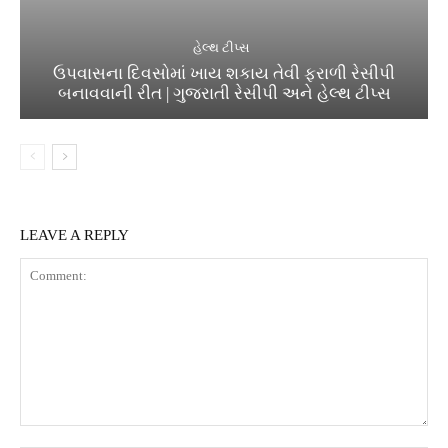
હેલ્થ ટીપ્સ
ઉપવાસના દિવસોમાં ખાય શકાય તેવી ફરાળી રેસીપી
બનાવવાની રીત | ગુજરાતી રેસીપી અને હેલ્થ ટીપ્સ
LEAVE A REPLY
Comment: