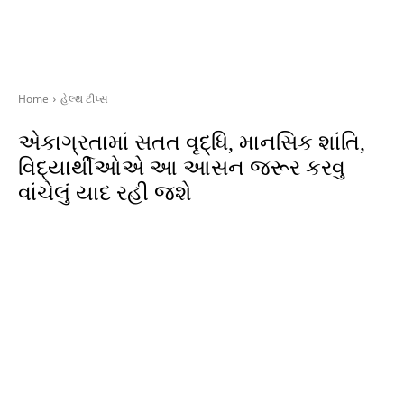
Home
હેલ્થ ટીપ્સ
એકાગ્રતામાં સતત વૃદ્ધિ, માનસિક શાંતિ,
વિદ્યાર્થીઓએ આ આસન જરૂર કરવુ
વાંચેલું યાદ રહી જશે