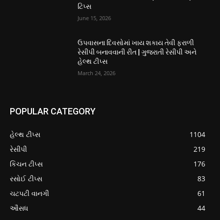
ટિપ્સ
June 15, 2026
ઉપવાસના દિવસોમાં ખાય શકાય તેવી ફરાળી
રેસીપી બનાવવાની રીત | ગુજરાતી રેસીપી અને
હેલ્થ ટીપ્સ
March 24, 2026
POPULAR CATEGORY
હેલ્થ ટીપ્સ
1104
રેસીપી
219
કિચન ટીપ્સ
176
રસોઈ ટીપ્સ
83
ચટપટી વાનગી
61
ઔસધ
44