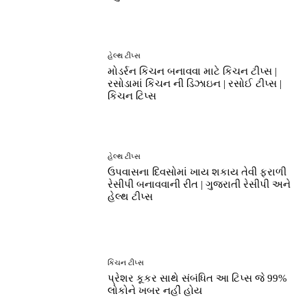
હેલ્થ ટીપ્સ
મોડર્રન કિચન બનાવવા માટે કિચન ટીપ્સ |
રસોડામાં કિચન ની ડિઝાઇન | રસોઈ ટીપ્સ |
કિચન ટિપ્સ
હેલ્થ ટીપ્સ
ઉપવાસના દિવસોમાં ખાય શકાય તેવી ફરાળી
રેસીપી બનાવવાની રીત | ગુજરાતી રેસીપી અને
હેલ્થ ટીપ્સ
કિચન ટીપ્સ
પ્રેશર કૂકર સાથે સંબંધિત આ ટિપ્સ જે 99%
લોકોને ખબર નહીં હોય