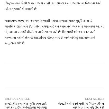
સિદ્ધાસનમાં બેસી શકાય. અગત્યની વાત સમય કરતાં આસનમાં સ્થિરતા અને
એકાગ્રતાથી બેસવાની છે.
આસનના લાભ
: આ આસન કરવાથી।એકાગ્રતામાં સતત વૃદ્ધિ થાય છે.
માનસિક શાંતિ મળે છે. વીર્યના રક્ષણ માટે આ આસનને અકસીર માનવામાં આવ્યું
છે, આ આસનથી વીર્યધરા નાડી સબળ બને છે. વિદ્યાર્થીઓ આ આસનનો
અભ્યાસ કરે તો તેમની યાદશક્તિ તીક્ષ્ણ બને છે અને વાંચેલું યાદ રાખવામાં
સહાયતા મળે છે
Facebook
Twitter
Pinterest
PREVIOUS ARTICLE
NEXT ARTICLE
શરદી, ઉધરસ, ગેસ, કૃમિ, તાવ માટે
ઉપયોગમાં આવે તેવી 20 કિચન ટીપ્સ
બાળકોનાં દેશી ઓસડિયાં એકપણ
વાંચીને વધુમાં વધુ શેર કરો