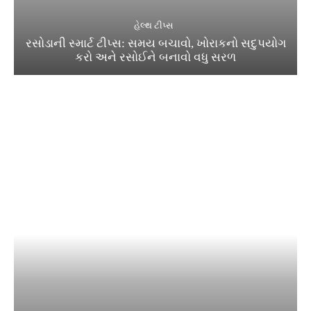
હેલ્થ ટીપ્સ
રસોડાની સ્માર્ટ ટીપ્સ: સમય બચાવો, ખોરાકનો સદુપયોગ
કરો અને રસોઈને બનાવો વધુ સરળ