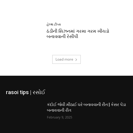
હેલ્થ ટીપ્સ
ઠંડીની સિઝનમાં ગરમા ગરમ ખીચડો
બનાવવાની રેસીપી
Load more
rasoi tips | રસોઈ
કંદોઈ જેવી મીઠાઈ ઘરે બનાવવાની રીત | કેસર પેંડા
બનાવવાની રીત
February 9, 2025