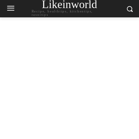
Likeinworld
Recipe, healthtips, kitchentips,
rasoitips