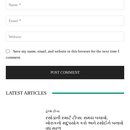
Na
Ema
Web
Save my name, email, and website in this browser for the next time I
comment.
LATEST ARTICLES
હેલ્થ ટીપ્સ
રસોડાની સ્માર્ટ ટીપ્સ: સમય બચાવો,
ખોરાકનો સદુપયોગ કરો અને રસોઈને બનાવો
વધુ સરળ