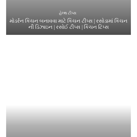
હેલ્થ ટીપ્સ
મોડર્રન કિચન બનાવવા માટે કિચન ટીપ્સ | રસોડામાં કિચન
ની ડિઝાઇન | રસોઈ ટીપ્સ | કિચન ટિપ્સ