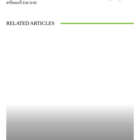
રૂપિયાની દવા વગર
RELATED ARTICLES