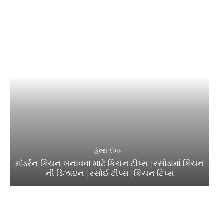
હેલ્થ ટીપ્સ
મોડર્રન કિચન બનાવવા માટે કિચન ટીપ્સ | રસોડામાં કિચન
ની ડિઝાઇન | રસોઈ ટીપ્સ | કિચન ટિપ્સ