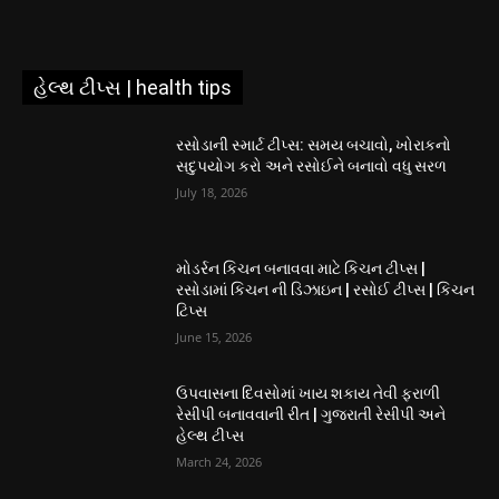
હેલ્થ ટીપ્સ | health tips
રસોડાની સ્માર્ટ ટીપ્સ: સમય બચાવો, ખોરાકનો
સદુપયોગ કરો અને રસોઈને બનાવો વધુ સરળ
July 18, 2026
મોડર્રન કિચન બનાવવા માટે કિચન ટીપ્સ |
રસોડામાં કિચન ની ડિઝાઇન | રસોઈ ટીપ્સ | કિચન
ટિપ્સ
June 15, 2026
ઉપવાસના દિવસોમાં ખાય શકાય તેવી ફરાળી
રેસીપી બનાવવાની રીત | ગુજરાતી રેસીપી અને
હેલ્થ ટીપ્સ
March 24, 2026