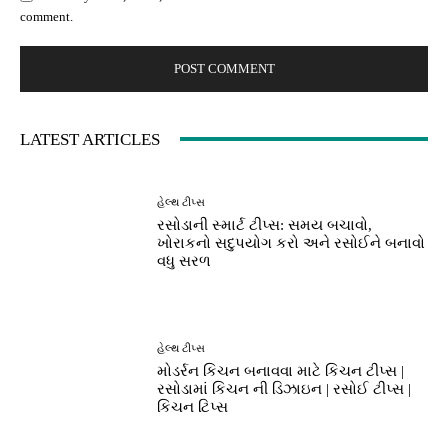
comment.
LATEST ARTICLES
હેલ્થ ટીપ્સ
રસોડાની સ્માર્ટ ટીપ્સ: સમય બચાવો,
ખોરાકનો સદુપયોગ કરો અને રસોઈને બનાવો
વધુ સરળ
હેલ્થ ટીપ્સ
મોડર્રન કિચન બનાવવા માટે કિચન ટીપ્સ |
રસોડામાં કિચન ની ડિઝાઇન | રસોઈ ટીપ્સ |
કિચન ટિપ્સ