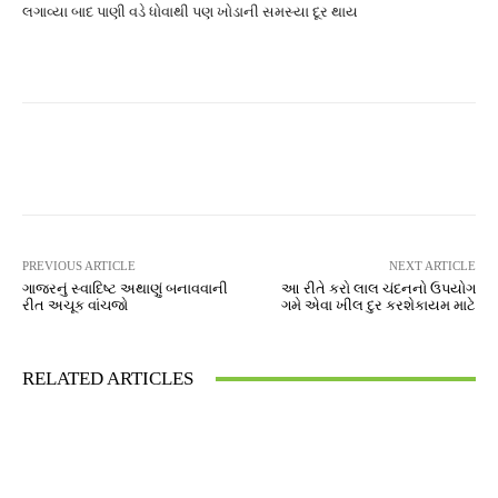
લગાવ્યા બાદ પાણી વડે ધોવાથી પણ ખોડાની સમસ્યા દૂર થાય
Facebook
Twitter
Pinterest
PREVIOUS ARTICLE
NEXT ARTICLE
ગાજરનું સ્વાદિષ્ટ અથાણું બનાવવાની
આ રીતે કરો લાલ ચંદનનો ઉપયોગ
રીત અચૂક વાંચજો
ગમે એવા ખીલ દુર કરશેકાયમ માટે
RELATED ARTICLES