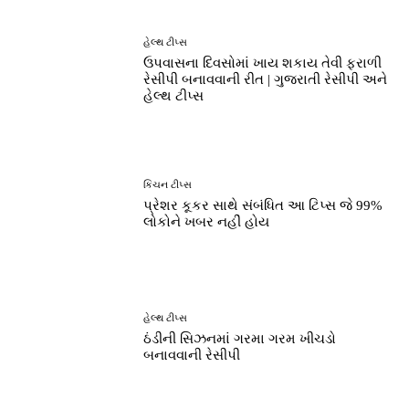
હેલ્થ ટીપ્સ
ઉપવાસના દિવસોમાં ખાય શકાય તેવી ફરાળી
રેસીપી બનાવવાની રીત | ગુજરાતી રેસીપી અને
હેલ્થ ટીપ્સ
કિચન ટીપ્સ
પ્રેશર કૂકર સાથે સંબંધિત આ ટિપ્સ જે 99%
લોકોને ખબર નહીં હોય
હેલ્થ ટીપ્સ
ઠંડીની સિઝનમાં ગરમા ગરમ ખીચડો
બનાવવાની રેસીપી