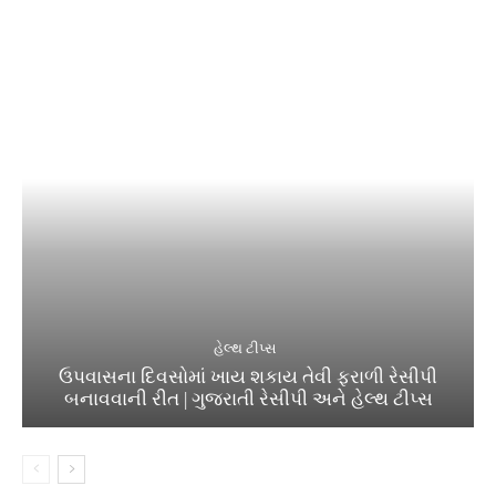
હેલ્થ ટીપ્સ
ઉપવાસના દિવસોમાં ખાય શકાય તેવી ફરાળી રેસીપી
બનાવવાની રીત | ગુજરાતી રેસીપી અને હેલ્થ ટીપ્સ