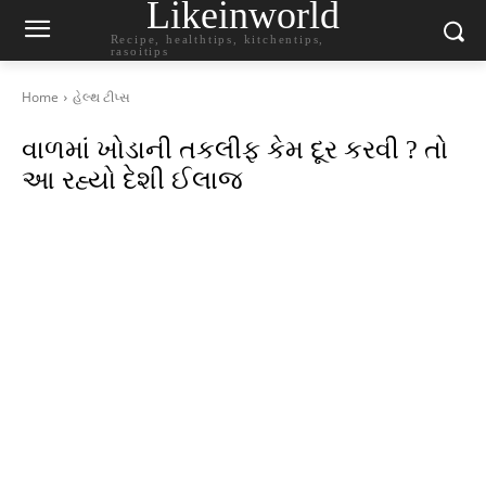
Likeinworld
Recipe, healthtips, kitchentips,
rasoitips
Home
હેલ્થ ટીપ્સ
વાળમાં ખોડાની તકલીફ કેમ દૂર કરવી ? તો
આ રહ્યો દેશી ઈલાજ