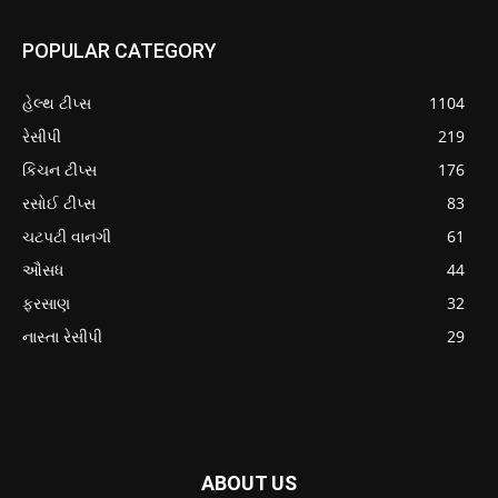
POPULAR CATEGORY
હેલ્થ ટીપ્સ
1104
રેસીપી
219
કિચન ટીપ્સ
176
રસોઈ ટીપ્સ
83
ચટપટી વાનગી
61
ઔસધ
44
ફરસાણ
32
નાસ્તા રેસીપી
29
ABOUT US