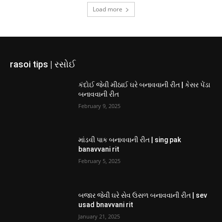
Load more
rasoi tips | રસોઈ
કંદોઈ જેવી મીઠાઈ ઘરે બનાવવાની રીત | કેસર પેંડા
બનાવવાની રીત
February 9, 2025
માંડવી પાક બનાવવાની રીત | sing pak
banavvani rit
February 5, 2025
બજાર જેવી ઘરે સેવ ઉસળ બનાવવાની રીત | sev
usad bnavvani rit
January 21, 2025