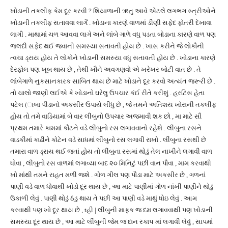
ખોડાની તકલીફ કેમ દૂર કરવી ? શિયાળાની ઋતુ આવે એટલે લગભગ સ્ત્રીઓને
ખોડાની તકલીફ સતાવવા લાગૈ . ખોડાના કારણે વાળમાં ડીણી સફેદ ફોતરી દેખાવા
લાગી . માથામાં ચળ આવવા લાગે અને લાંબે ગાળે વધુ પડતા બોડાના કારણે વાળ પણ
જલદી સફેદ થઈ જવાની સમસ્યા સતાવતી હોય છે . ખાસ કરીને જે લોકૌની
ત્વચા ડ્રાય હોય તે લોકોને ખોડાની સમસ્યા વધુ સતાવતી હોય છે . ખોડાના કારણે
દેરફોલ પણ ખૂબ થાય છે , તેથી ખૌને અવગણવો એ ખરેખર બોટી વાત છે . તે
લાંબેગાળે નુકસાનકારક સાબિત થાય છે માટે ખોડાને દૂર કરવો અત્યંત જરૂરી છે .
તો ચાલો જાણી લઈએ કે ખોડાનો ઘરેલુ ઉપચાર કંઈ રીતે કરીશું . હરટિસ હેતા
પટેલ (ાબા પીડાનો અકસીર ઉપાયે લીધુ છે , જે તમને અતિશય ખોરાની તકલીફ
હોય તો તમે વાડિયામાં બે વાર લીંબુનો ઉપચાર અજમાવી શક છો , મા માટે સૌ
પ્રથમ તમારે કામમાં કૌટને વડે લીંબુનો રસ લગાવવાનો રહેશે . લીંબુના રસને
વાડકીમાં કાઢીને કોટેન વડે સાધમાં લીંબુનો રસ લગાવી રાખો . લીંબુના રસથી છે
તમારા વાળ ડ્રાય થઈ જતાં હોય તો લીંબુના રસમાં થોડું તેલ નાખીને લગાવી વાળ
ધોવા , લીંબુનો રસ વાળમાં લગાવ્યા બાદ ૨૦ મિનિટું પછી વાન પૌવા , મામ કરવાથી
ખો માંથી તમને રાહત મળી જશે . ગોળ ગીલ પણ પૌડા માટે અકસીર છે , ગળનાં
પાણી વડે વાળ ધોવાથી ખોડો દૂર થાય છે , આ માટે પાણીમાં ગોળ નાંખી પાણીને થોડું
ઉકાળી લેવું . પાણી થોડું ઠંડુ થાય તે પછી આ પાણી વડે માથું ધોઇ લેવું . આમ
કરવાથી પણ ખો દૂર થાય છે , tહી | લીંબુની માફક જ દમ લગાવવાથી પણ ખોડાની
સમસ્યા દૂર થાય છે , આ માટે લીંબુની જેમ જ દાન રકા૫ માં લગાવી લેવું , સાપમાં