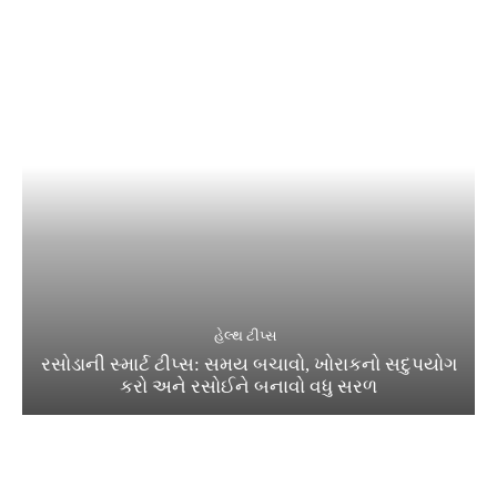
હેલ્થ ટીપ્સ
રસોડાની સ્માર્ટ ટીપ્સ: સમય બચાવો, ખોરાકનો સદુપયોગ
કરો અને રસોઈને બનાવો વધુ સરળ