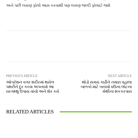
અને પછી લસણ ફોલો આમ કરવાથી પણ લસણ જલ્દી ફોલાઈ જશે
Facebook
Twitter
Pinterest
PREVIOUS ARTICLE
NEXT ARTICLE
ઓપરેશન વગર શરીરમાં થયેલ
થોડો સમય કાઢીને તમારા વહાલા
પથરીને દુર કરવા અપનાવો આ
બાળકો માટે બનાવો ઘઉના લોટના
ઘરગથ્થુ ઉપાય વાંચો અને શેર કરો
મેથીના શકકરપારા
RELATED ARTICLES