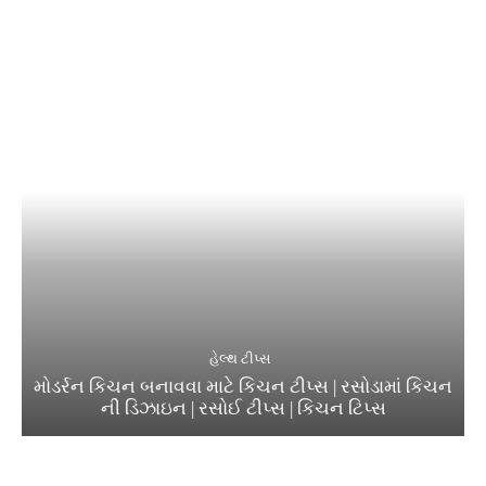
હેલ્થ ટીપ્સ
મોડર્રન કિચન બનાવવા માટે કિચન ટીપ્સ | રસોડામાં કિચન
ની ડિઝાઇન | રસોઈ ટીપ્સ | કિચન ટિપ્સ