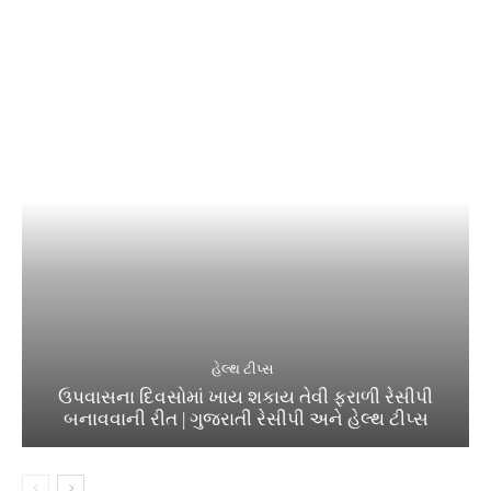
હેલ્થ ટીપ્સ
ઉપવાસના દિવસોમાં ખાય શકાય તેવી ફરાળી રેસીપી
બનાવવાની રીત | ગુજરાતી રેસીપી અને હેલ્થ ટીપ્સ