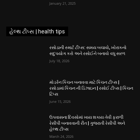
January 21, 2025
હેલ્થ ટીપ્સ | health tips
રસોડાની સ્માર્ટ ટીપ્સ: સમય બચાવો, ખોરાકનો
સદુપયોગ કરો અને રસોઈને બનાવો વધુ સરળ
July 18, 2026
મોડર્રન કિચન બનાવવા માટે કિચન ટીપ્સ |
રસોડામાં કિચન ની ડિઝાઇન | રસોઈ ટીપ્સ | કિચન
ટિપ્સ
June 15, 2026
ઉપવાસના દિવસોમાં ખાય શકાય તેવી ફરાળી
રેસીપી બનાવવાની રીત | ગુજરાતી રેસીપી અને
હેલ્થ ટીપ્સ
March 24, 2026