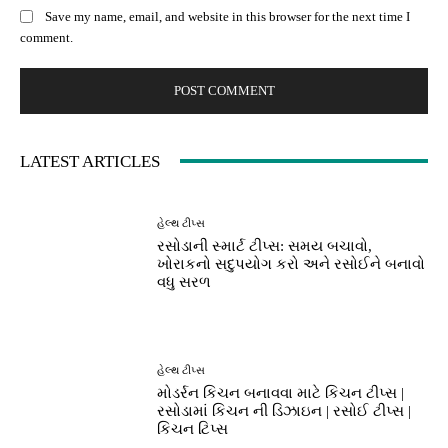
Save my name, email, and website in this browser for the next time I
comment.
LATEST ARTICLES
હેલ્થ ટીપ્સ
રસોડાની સ્માર્ટ ટીપ્સ: સમય બચાવો,
ખોરાકનો સદુપયોગ કરો અને રસોઈને બનાવો
વધુ સરળ
હેલ્થ ટીપ્સ
મોડર્રન કિચન બનાવવા માટે કિચન ટીપ્સ |
રસોડામાં કિચન ની ડિઝાઇન | રસોઈ ટીપ્સ |
કિચન ટિપ્સ