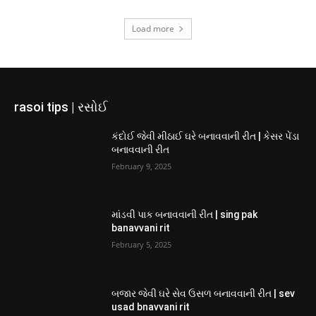
Load more
rasoi tips | રસોઈ
કંદોઈ જેવી મીઠાઈ ઘરે બનાવવાની રીત | કેસર પેંડા
બનાવવાની રીત
February 9, 2025
માંડવી પાક બનાવવાની રીત | sing pak
banavvani rit
February 5, 2025
બજાર જેવી ઘરે સેવ ઉસળ બનાવવાની રીત | sev
usad bnavvani rit