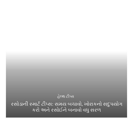
હેલ્થ ટીપ્સ
રસોડાની સ્માર્ટ ટીપ્સ: સમય બચાવો, ખોરાકનો સદુપયોગ
કરો અને રસોઈને બનાવો વધુ સરળ