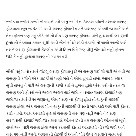
રસોડામાં રસોઈ કરવી તો બધાને ગમે પરંતુ રસોઈના ટેસ્ટમાં વધારો કરનાર લસણ
ફોલવામાં ખૂબ જ કંટાળો આવે. લસણ ફોલતી વખતે વાર પણ એટલી જ લાગે અને
તેના ફોતરાં પણ બહુ ઊડે..એ તો ઠીક પણ લસણ ફોલયા પછી હાથમાથી લસણની
દુર્ગંધ તો કેટલાય કલાક સુધી આવે જેનો સૌથી મોટો કંટાળો. તો ચાલો આજે અમે
તમને લસણ ફોલવાની કેટલીક એવી ટિપ્સ વિષે જણાવીશું જેનાથી નહી ફોતરાં
ઊડે કે નહી હાથમાં લસણની ગંધ આવશે.
સૌથી પહેલા તો તમારે જેટલું લસણ ફોલવાનું છે એ લસણ લઈ લો પછી એ બધી જ
લસણની કળીને એક વાટકીમાં પાણી ભરો ને એમાં ડૂબાડી રાખો. આમ 1 ક્લાક
સુધી રાખવું ને પછી એ લસણની કાળી કાઢો ને હળવા હાથે પ્રેસ કરો તો તરત જ
લસણ અને ફોતરાં બંને અલગ અલગ થઈ જશે. ને તમારું લસણ ફોલાઈ પણ
જશે.જો તમારે ઉપર જણાવ્યુ એમ લસણ ના ફોલવું હોય તો ચાકુની મદદ્થી
લસણ ફોલો. એક લસણ લો ને ચાકુની મદદથી ઉપરનો ભાગ કાઢો અમે પછી ફોતરાં
કાઢી નાખો. આમ કરવાથી હાથમાં લસણની વાસ પણ નહી આવે ને લસણ
સરળતાથી ફોલાઈ જશે.જો તમારા ઘરે ઓવન છે તો તમે લસણને ઓવનમાં મૂકી
રાખો.અને પછી લસણ ફોલો આમ કરવાથી ફોતરાં આરામથી નીકળી જશે અને
વાસ પણ નહી આવે. અથવા તો રોટલી શેકવાની લોધે ઉપર લસણને ગરમ કરો