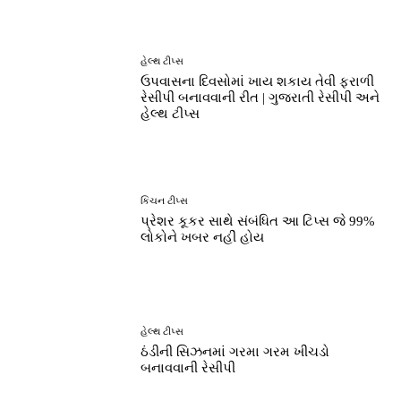
હેલ્થ ટીપ્સ
ઉપવાસના દિવસોમાં ખાય શકાય તેવી ફરાળી
રેસીપી બનાવવાની રીત | ગુજરાતી રેસીપી અને
હેલ્થ ટીપ્સ
કિચન ટીપ્સ
પ્રેશર કૂકર સાથે સંબંધિત આ ટિપ્સ જે 99%
લોકોને ખબર નહીં હોય
હેલ્થ ટીપ્સ
ઠંડીની સિઝનમાં ગરમા ગરમ ખીચડો
બનાવવાની રેસીપી