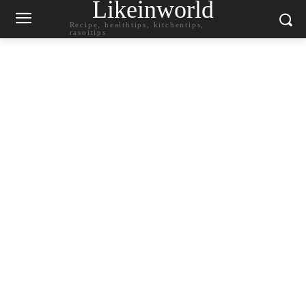
Likeinworld
Recipe, healthtips, kitchentips,
rasoitips