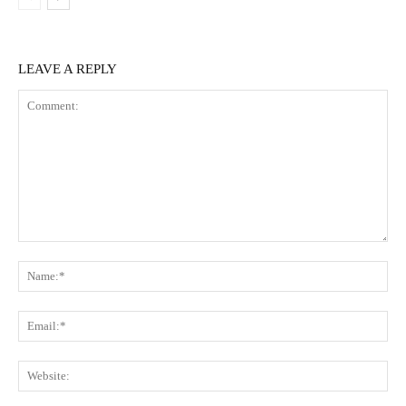
LEAVE A REPLY
Comment:
Na
Ema
Web