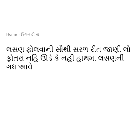
Home
કિચન ટીપ્સ
લસણ ફોલવાની સૌથી સરળ રીત જાણી લો
ફોતરાં નહિ ઊડે કે નહી હાથમાં લસણની
ગંધ આવે