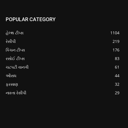
POPULAR CATEGORY
હેલ્થ ટીપ્સ
1104
રેસીપી
219
કિચન ટીપ્સ
176
રસોઈ ટીપ્સ
83
ચટપટી વાનગી
61
ઔસધ
44
ફરસાણ
32
નાસ્તા રેસીપી
29