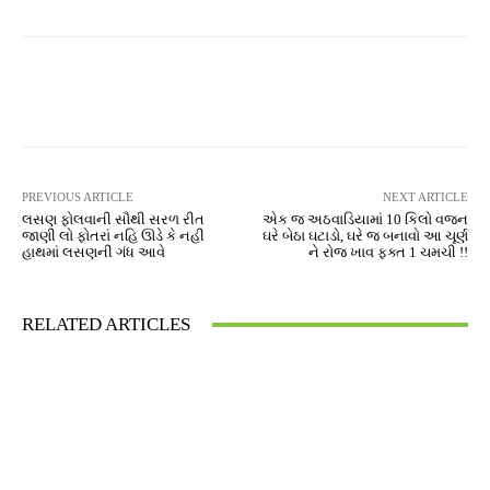
Facebook
Twitter
Pinterest
PREVIOUS ARTICLE
NEXT ARTICLE
લસણ ફોલવાની સૌથી સરળ રીત
એક જ અઠવાડિયામાં 10 કિલો વજન
જાણી લો ફોતરાં નહિ ઊડે કે નહી
ઘરે બેઠા ઘટાડો, ઘરે જ બનાવો આ ચૂર્ણ
હાથમાં લસણની ગંધ આવે
ને રોજ ખાવ ફક્ત 1 ચમચી !!
RELATED ARTICLES