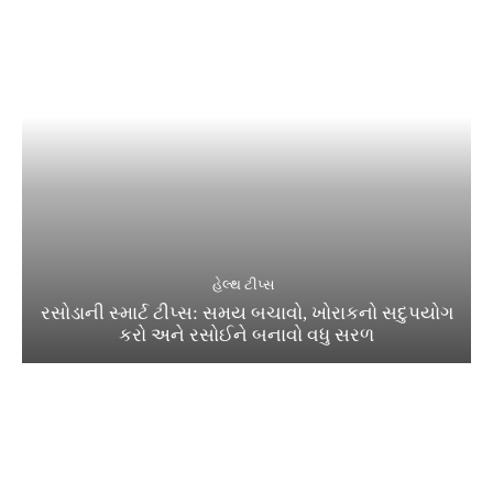
હેલ્થ ટીપ્સ
રસોડાની સ્માર્ટ ટીપ્સ: સમય બચાવો, ખોરાકનો સદુપયોગ
કરો અને રસોઈને બનાવો વધુ સરળ