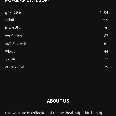
POPULAR CATEGORY
હેલ્થ ટીપ્સ
1104
રેસીપી
219
કિચન ટીપ્સ
176
રસોઈ ટીપ્સ
83
ચટપટી વાનગી
61
ઔસધ
44
ફરસાણ
32
નાસ્તા રેસીપી
29
ABOUT US
this website is collection of recipe, healthtips, kitchen tips,