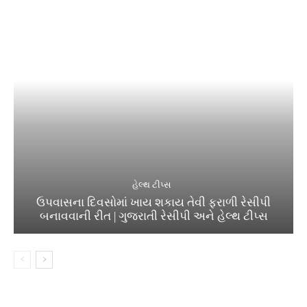
હેલ્થ ટીપ્સ
ઉપવાસના દિવસોમાં ખાય શકાય તેવી ફરાળી રેસીપી
બનાવવાની રીત | ગુજરાતી રેસીપી અને હેલ્થ ટીપ્સ