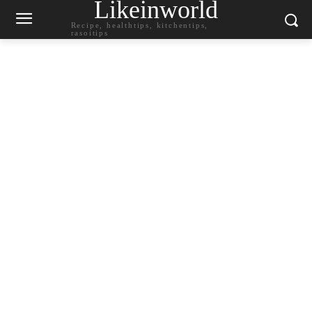
Likeinworld
Recipe, healthtips, kitchentips,
rasoitips