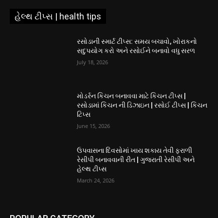
હેલ્થ ટીપ્સ | health tips
રસોડાની સ્માર્ટ ટીપ્સ: સમય બચાવો, ખોરાકનો
સદુપયોગ કરો અને રસોઈને બનાવો વધુ સરળ
July 18, 2026
મોડર્રન કિચન બનાવવા માટે કિચન ટીપ્સ |
રસોડામાં કિચન ની ડિઝાઇન | રસોઈ ટીપ્સ | કિચન
ટિપ્સ
June 15, 2026
ઉપવાસના દિવસોમાં ખાય શકાય તેવી ફરાળી
રેસીપી બનાવવાની રીત | ગુજરાતી રેસીપી અને
હેલ્થ ટીપ્સ
March 24, 2026