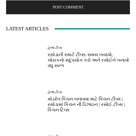
LATEST ARTICLES
હેલ્થ ટીપ્સ
રસોડાની સ્માર્ટ ટીપ્સ: સમય બચાવો,
ખોરાકનો સદુપયોગ કરો અને રસોઈને બનાવો
વધુ સરળ
હેલ્થ ટીપ્સ
મોડર્રન કિચન બનાવવા માટે કિચન ટીપ્સ |
રસોડામાં કિચન ની ડિઝાઇન | રસોઈ ટીપ્સ |
કિચન ટિપ્સ