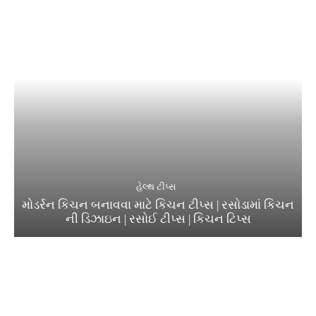
હેલ્થ ટીપ્સ
મોડર્રન કિચન બનાવવા માટે કિચન ટીપ્સ | રસોડામાં કિચન
ની ડિઝાઇન | રસોઈ ટીપ્સ | કિચન ટિપ્સ