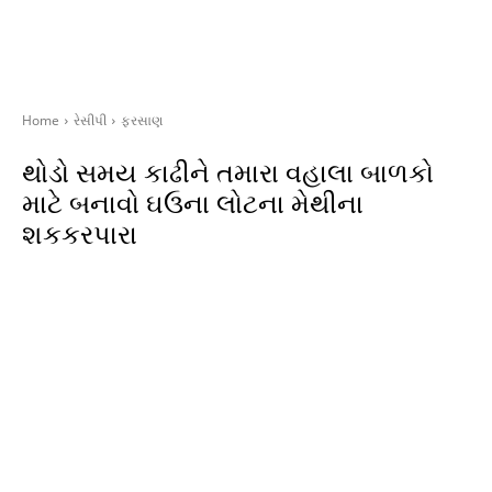
Home
રેસીપી
ફરસાણ
થોડો સમય કાઢીને તમારા વહાલા બાળકો
માટે બનાવો ઘઉના લોટના મેથીના
શકકરપારા