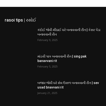
rasoi tips | રસોઈ
કંદોઈ જેવી મીઠાઈ ઘરે બનાવવાની રીત | કેસર પેંડા
બનાવવાની રીત
February 9, 2025
માંડવી પાક બનાવવાની રીત | sing pak
banavvani rit
February 5, 2025
બજાર જેવી ઘરે સેવ ઉસળ બનાવવાની રીત | sev
usad bnavvani rit
January 21, 2025