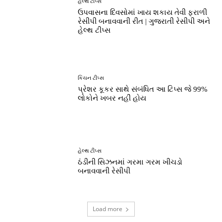
હેલ્થ ટીપ્સ
ઉપવાસના દિવસોમાં ખાય શકાય તેવી ફરાળી
રેસીપી બનાવવાની રીત | ગુજરાતી રેસીપી અને
હેલ્થ ટીપ્સ
કિચન ટીપ્સ
પ્રેશર કૂકર સાથે સંબંધિત આ ટિપ્સ જે 99%
લોકોને ખબર નહીં હોય
હેલ્થ ટીપ્સ
ઠંડીની સિઝનમાં ગરમા ગરમ ખીચડો
બનાવવાની રેસીપી
Load more