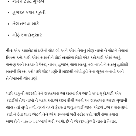
નમક ટેસ્ટ મુજબ
હળદર કલર પૂરતી
તેલ તળવા માટે
મીઠું સ્વાદાનુસાર
રીત
:એક કાથરોટમાં ઘઉનો લોટ લો અને એમાં તેલનું મોણ નાખો ને લોટને તેલમાં
મિક્સ કરો. પછી એમાં સમારીને ધોઈ સમારેલ મેથી એડ કરો.પછી એમાં આદું,
લસણ અને મરચાની પેસ્ટ, નમક, હળદર, લાલ મરચું, તલ નાખો ને સરખું હાથેથી
મસળી મિક્સ કરો.પછી લોટ પાણીની મદદથી બાંધો.હવે તેના લૂઆ બનાવો અને
તેનેભાખરી જેમ વણો.
પછી ચાકુની મદદથી તેને શક્કરપારા આકારમાં શેપ આપી કાપા મૂકો.પછી એક
કઢાઈમાં તેલ નાખો ને ગરમ કરો.એકદમ ધીમી આંચે આ શક્કરપારા આછા ગુલાબી
થાય ત્યાં સુધી તળો, વચ્ચે વચ્ચે ફેરવતા જવું.તળાઈ જાય એટલે ..એક વાસણમાં
કાઢો ને ઠંડા થાય એટલે તેને એક ડબ્બામાં ભરી સ્ટોર કરો. પછી રોજ તમારા
બાળકોને નાસ્તાના ડબ્બામાં ભરી આપો. છે ને એકદમ હેલ્ધી નાસ્તો તૈયાર.