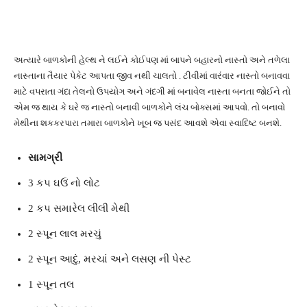
અત્યારે બાળકોની હેલ્થ ને લઈને કોઈપણ માં બાપને બહારનો નાસ્તો અને તળેલા
નાસ્તાના તૈયાર પેકેટ આપતા જીવ નથી ચાલતો . ટીવીમાં વારંવાર નાસ્તો બનાવવા
માટે વપરાતા ગંદા તેલનો ઉપયોગ અને ગંદગી માં બનાવેલ નાસ્તા બનતા જોઈને તો
એમ જ થાય કે ઘરે જ નાસ્તો બનાવી બાળકોને લંચ બોક્સમાં આપવો. તો બનાવો
મેથીના શકકરપારા તમારા બાળકોને ખૂબ જ પસંદ આવશે એવા સ્વાદિષ્ટ બનશે.
સામગ્રી
3 કપ ઘઉં નો લોટ
2 કપ સમારેલ લીલી મેથી
2 સ્પૂન લાલ મરચું
2 સ્પૂન આદું, મરચાં અને લસણ ની પેસ્ટ
1 સ્પૂન તલ