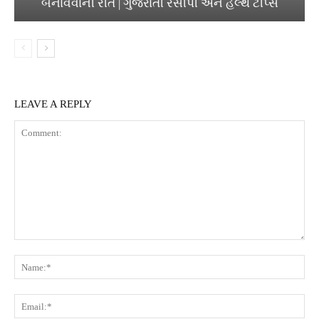
બનાવવાની રીત | ગુજરાતી રેસીપી અને હેલ્થ ટીપ્સ
LEAVE A REPLY
Comment:
Na
Ema