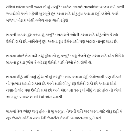
રાંધેલો ખોરાક બળી જાય તો શું કરવું? : બળેલા ભાગને તાત્કાલિક અલગ કરો. બળી
જવાયેલી અને બફેલી ખુશ્બૂને દૂર કરવા માટે થોડું દુધ અથવા દહી ઉમેરો. અમે
બળેલા ખોરાક માંથી બળેલ વાસ જતી રહેશે
શાકની ખટાસ દુર કરવા શું કરવું? : ખટાશને ઓછી કરવા માટે થોડું ગોળ કે મધ
ઉમેરી શકો છો. નારિયેળું દૂધ અથવા દૂધ ઉમેરવાથી પણ ખટાશ નાબુદ થાય છે.
શાકમાં વધારે તેલ પડી ગયું હોય તો શું કરવું? : વધુ તેલને દૂર કરવા માટે થોડા વિવિધ
શાકના ટુકડા (જેમ કે બટેટા) ઉમેરો, પછી તેઓ તેલ શોષી લે.
શાકમાં મીઠું વધી ગયું હોય તો શું કરવું? : ખાંડ અથવા દહીં ઉમેરવાથી પણ મીઠાઈ
નો પ્રભાવ ઘટાડી શકાય છે. અને સાથે લીંબુ પણ ઉમેરી શકો છો અથવા થોડો
ચણાનો લોટ પણ ઉમેરી શકો છો અને કોઇ પણ વસ્તૂ માં મીઠું વધારે હોય તો એમાં.
આમચુર પાવડર નાખી દેવો એક ચમચી
શાકમાં તેલ ઓછું થયું હોય તો શું કરવું? : તેલની ક્ષતિ પાર પાડવા માટે થોડું દહીં કે
સૂપ ઉમેરો. થોડીક મલાઈની ઉમેરીને તેલની અવશ્યકતા પુરી કરો.