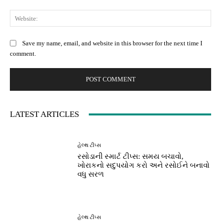
Web
Save my name, email, and website in this browser for the next time I
comment.
LATEST ARTICLES
હેલ્થ ટીપ્સ
રસોડાની સ્માર્ટ ટીપ્સ: સમય બચાવો,
ખોરાકનો સદુપયોગ કરો અને રસોઈને બનાવો
વધુ સરળ
હેલ્થ ટીપ્સ