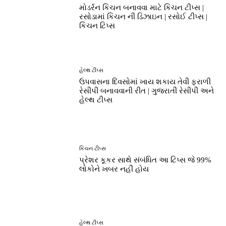
મોડર્રન કિચન બનાવવા માટે કિચન ટીપ્સ |
રસોડામાં કિચન ની ડિઝાઇન | રસોઈ ટીપ્સ |
કિચન ટિપ્સ
હેલ્થ ટીપ્સ
ઉપવાસના દિવસોમાં ખાય શકાય તેવી ફરાળી
રેસીપી બનાવવાની રીત | ગુજરાતી રેસીપી અને
હેલ્થ ટીપ્સ
કિચન ટીપ્સ
પ્રેશર કૂકર સાથે સંબંધિત આ ટિપ્સ જે 99%
લોકોને ખબર નહીં હોય
હેલ્થ ટીપ્સ