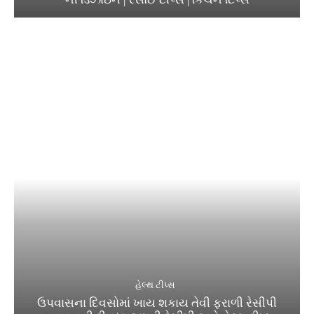
હેલ્થ ટીપ્સ
ઉપવાસના દિવસોમાં ખાય શકાય તેવી ફરાળી રેસીપી