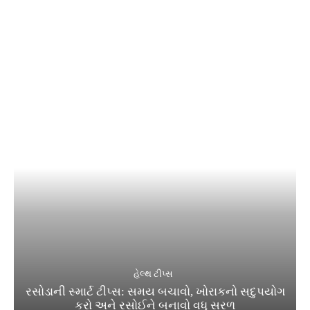
હેલ્થ ટીપ્સ
રસોડાની સ્માર્ટ ટીપ્સ: સમય બચાવો, ખોરાકનો સદુપયોગ
કરો અને રસોઈને બનાવો વધુ સરળ