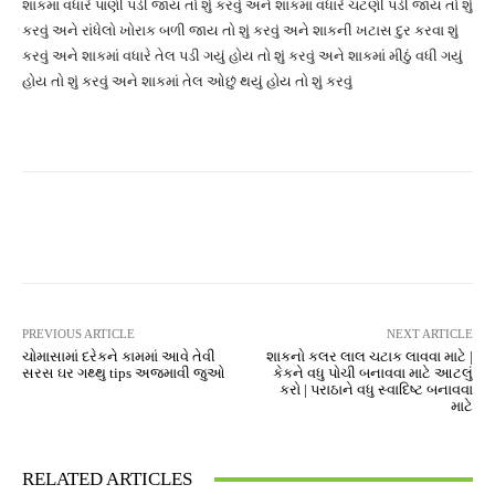
શાકમાં વધારે પાણી પડી જાય તો શું કરવું અને શાકમાં વધારે ચટણી પડી જાય તો શું
કરવું અને રાંધેલો ખોરાક બળી જાય તો શું કરવું અને શાકની ખટાસ દુર કરવા શું
કરવું અને શાકમાં વધારે તેલ પડી ગયું હોય તો શું કરવું અને શાકમાં મીઠું વધી ગયું
હોય તો શું કરવું અને શાકમાં તેલ ઓછું થયું હોય તો શું કરવું
Facebook
Twitter
Pinterest
PREVIOUS ARTICLE
NEXT ARTICLE
ચોમાસામાં દરેકને કામમાં આવે તેવી
શાકનો કલર લાલ ચટાક લાવવા માટે |
સરસ ઘર ગથ્થુ tips અજમાવી જુઓ
કેકને વધુ પોચી બનાવવા માટે આટલું
કરો | પરાઠાને વધુ સ્વાદિષ્ટ બનાવવા
માટે
RELATED ARTICLES