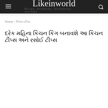
Likeinworld
Recipe, healthtips, kitchentips,
rasoitips
Home
કિચન ટીપ્સ
દરેક મહિના કિચન કિંગ બનાવશે આ કિચન
ટીપ્સ અને રસોઈ ટીપ્સ