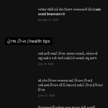
બજાર જેવી ઘરે સેવ ઉસળ બનાવવાની રીત | sev
usad bnavvani rit
January 21, 2025
હેલ્થ ટીપ્સ | health tips
રસોડાની સ્માર્ટ ટીપ્સ: સમય બચાવો, ખોરાકનો
સદુપયોગ કરો અને રસોઈને બનાવો વધુ સરળ
July 18, 2026
મોડર્રન કિચન બનાવવા માટે કિચન ટીપ્સ |
રસોડામાં કિચન ની ડિઝાઇન | રસોઈ ટીપ્સ | કિચન
ટિપ્સ
June 15, 2026
ઉપવાસના દિવસોમાં ખાય શકાય તેવી ફરાળી