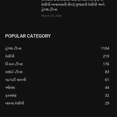
રેસીપી બનાવવાની રીત | ગુજરાતી રેસીપી અને
હેલ્થ ટીપ્સ
March 24, 2026
POPULAR CATEGORY
હેલ્થ ટીપ્સ
1104
રેસીપી
219
કિચન ટીપ્સ
176
રસોઈ ટીપ્સ
83
ચટપટી વાનગી
61
ઔસધ
44
ફરસાણ
32
નાસ્તા રેસીપી
29