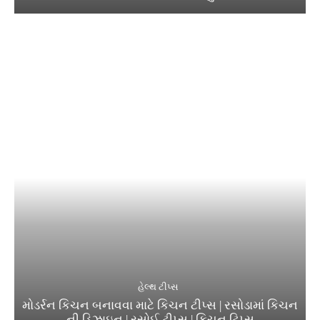
હેલ્થ ટીપ્સ
મોડર્રન કિચન બનાવવા માટે કિચન ટીપ્સ | રસોડામાં કિચન
ની ડિઝાઇન | રસોઈ ટીપ્સ | કિચન ટિપ્સ