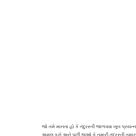
જો તમે માનતા હો કે તંદુરસ્તી જાળવવા ખૂબ પ્રયત્ન
અમલ કરો અને પછી જુઓ કે તમારી તંદુરસ્તી તમારા