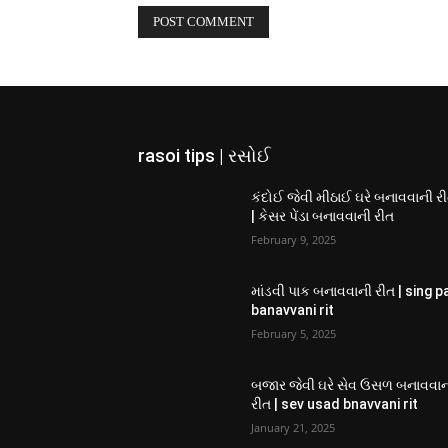
rasoi tips | રસોઈ
કંદોઈ જેવી મીઠાઈ ઘરે બનાવવાની ર
| કેસર પેંડા બનાવવાની રીત
February 9, 2025
માંડવી પાક બનાવવાની રીત | sing p
banavvani rit
February 5, 2025
બજાર જેવી ઘરે સેવ ઉસળ બનાવવા
રીત | sev usad bnavvani rit
January 21, 2025