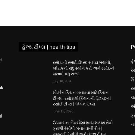
હેલ્થ ટીપ્સ | health tips
P
ીત
હે
રસોડાની સ્માર્ટ ટીપ્સ: સમય બચાવો,
ખોરાકનો સદુપયોગ કરો અને રસોઈને
રે
બનાવો વધુ સરળ
કિ
July 18, 2026
રસ
ak
મોડર્રન કિચન બનાવવા માટે કિચન
ચ
ટીપ્સ | રસોડામાં કિચન ની ડિઝાઇન |
રસોઈ ટીપ્સ | કિચન ટિપ્સ
ઔ
June 15, 2026
ફ
ની
ઉપવાસના દિવસોમાં ખાય શકાય તેવી
ના
ફરાળી રેસીપી બનાવવાની રીત |
ગુજરાતી રેસીપી અને હેલ્થ ટીપ્સ