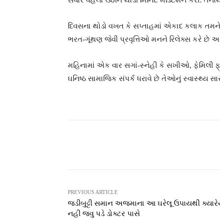
સવારે વહેલા ઉઠીને થોડી મિનિટ મેડિટેશન કરો. તેના
દિવસના થોડો વખત કે સપ્તાહમાં એકાદ કલાક તમને મન
ભરત-ગૂંથણ જેવી પ્રવૃત્તિઓ મનને રિલેક્સ કરે છે 
મહિનામાં એક વાર સગાં-સ્નેહી કે સખીઓ, ફેમિલી ફ્ર
ઘનિષ્ઠ સામાજિક સંપર્ક ધરાવે છે તેઓનું સ્વાસ્થ્ય સારુ
Facebook
T
Share
PREVIOUS ARTICLE
જડીબુટ્ટી સમાન અજમાના આ ઘરેલૂ ઉપાયથી ક્યાર
નહી જવુ પડે ડોક્ટર પાસે