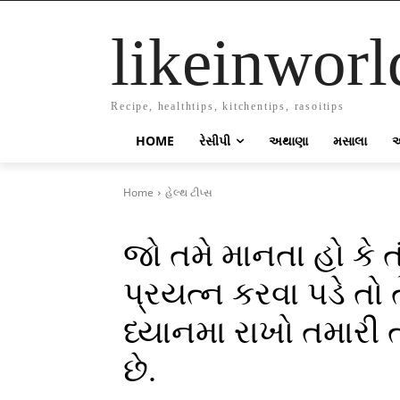
likeinworl
Recipe, healthtips, kitchentips, rasoitips
HOME
રેસીપી
અથાણા
મસાલા
Home
હેલ્થ ટીપ્સ
જો તમે માનતા હો કે 
પ્રયત્ન કરવા પડે તો
ધ્યાનમા રાખો તમારી ત
છે.