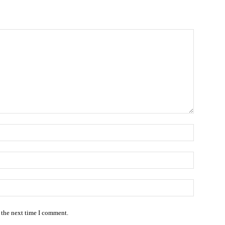
Name:*
Email:*
Website:
 the next time I comment.