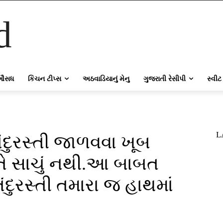
d
ઔસધ
કિચન ટીપ્સ
અઠવાડિયાનું મેનુ
ગુજરાતી રેસીપી
સ્વીટ
L
તંદુરસ્તી જાળવવા ખૂબ
 તે સાચું નથી.આ બાબત
ંદુરસ્તી તમારા જ હાથમાં