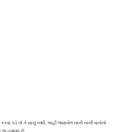
 કરવા પડે તો તે સાચું નથી. અહીં જણાવેલ નાની નાની વાતોનો
 જ હાથમાં છે.