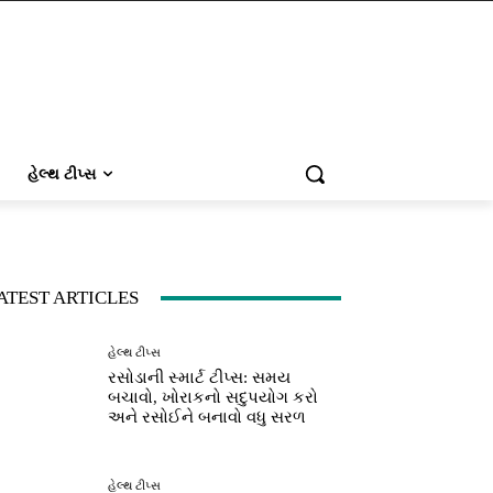
હેલ્થ ટીપ્સ
ATEST ARTICLES
હેલ્થ ટીપ્સ
રસોડાની સ્માર્ટ ટીપ્સ: સમય
બચાવો, ખોરાકનો સદુપયોગ કરો
અને રસોઈને બનાવો વધુ સરળ
હેલ્થ ટીપ્સ