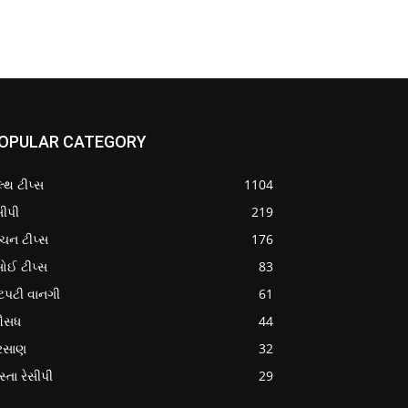
OPULAR CATEGORY
લ્થ ટીપ્સ
1104
સીપી
219
ચન ટીપ્સ
176
ોઈ ટીપ્સ
83
ટપટી વાનગી
61
સધ
44
રસાણ
32
સ્તા રેસીપી
29