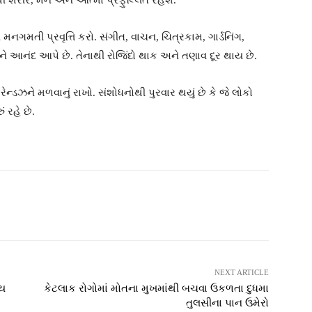
થી શરીર, મન અને આત્મા પ્રફુલ્લિત રહેશે.
ગમતી પ્રવૃત્તિ કરો. સંગીત, વાચન, ચિત્રકામ, ગાર્ડનિંગ,
અને આનંદ આપે છે. તેનાથી રોજિંદો થાક અને તણાવ દૂર થાય છે.
ેન્ડઝને મળવાનું રાખો. સંશોધનોથી પુરવાર થયું છે કે જે લોકો
ં રહે છે.
witter
Pinterest
WhatsApp
NEXT ARTICLE
ેય
કેટલાક રોગોમાં મોતના મુખમાંથી બચવા ઉકળતા દુધમા
તુલસીના પાન ઉમેરો