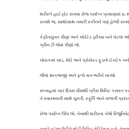
શરીરને હાઈડ્રેટ રાખવા રોજ પર્યાપ્ત પ્રમાણમાં (
રાખશે જ, સાથોસાથ તમારી સ્કીનને પણ હેલ્ધી રાખશ
કેફીનયુક્ત પીણાં અને એરેટેડ ડ્રીંક્સ બને તેટલાં 
ગ્રીન ટી જેવાં પીણાં લો.
ખોરાકમાં ખાંડ, મેંદો અને પ્રોસેસ્ડ ફૂડનો ઈનટેક બ
લીલાં શાકભાજી અને ફળો મન ભરીને ખાઓ.
સપ્તાહમાં ચાર દિવસ વીસથી ત્રીસ મિનિટ કસરત કરો. 
તે સ્વાસ્થ્યની સાથે ચુસ્તી, સ્ફૂર્તિ અને તાજગી પ્ર
રોજ પર્યાપ્ત ઊંઘ લો. તેનાથી શરીરના કોષો રિજુનિવ