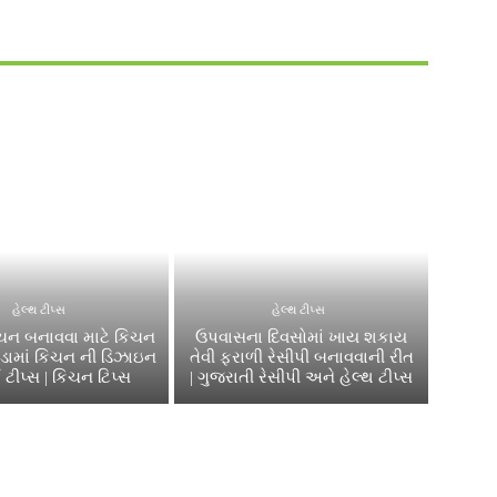
હેલ્થ ટીપ્સ
હેલ્થ ટીપ્સ
િચન બનાવવા માટે કિચન
ઉપવાસના દિવસોમાં ખાય શકાય
સોડામાં કિચન ની ડિઝાઇન
તેવી ફરાળી રેસીપી બનાવવાની રીત
 ટીપ્સ | કિચન ટિપ્સ
| ગુજરાતી રેસીપી અને હેલ્થ ટીપ્સ