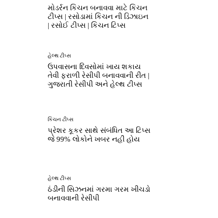
મોડર્રન કિચન બનાવવા માટે કિચન
ટીપ્સ | રસોડામાં કિચન ની ડિઝાઇન
| રસોઈ ટીપ્સ | કિચન ટિપ્સ
હેલ્થ ટીપ્સ
ઉપવાસના દિવસોમાં ખાય શકાય
તેવી ફરાળી રેસીપી બનાવવાની રીત |
ગુજરાતી રેસીપી અને હેલ્થ ટીપ્સ
કિચન ટીપ્સ
પ્રેશર કૂકર સાથે સંબંધિત આ ટિપ્સ
જે 99% લોકોને ખબર નહીં હોય
હેલ્થ ટીપ્સ
ઠંડીની સિઝનમાં ગરમા ગરમ ખીચડો
બનાવવાની રેસીપી