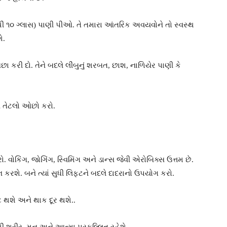
૮ થી ૧૦ ગ્લાસ) પાણી પીઓ. તે તમારા આંતરિક અવયવોને તો સ્વસ્થ
ે.
ઓછા કરી દો. તેને બદલે લીંબુનું શરબત, છાશ, નાળિયેર પાણી કે
ને તેટલો ઓછો કરો.
વોકિંગ, જોગિંગ, સ્વિમિંગ અને ડાન્સ જેવી એરોબિક્સ ઉત્તમ છે.
દાન કરશે. બને ત્યાં સુધી લિફ્ટને બદલે દાદરાનો ઉપયોગ કરો.
ેટ થશે અને થાક દૂર થશે..