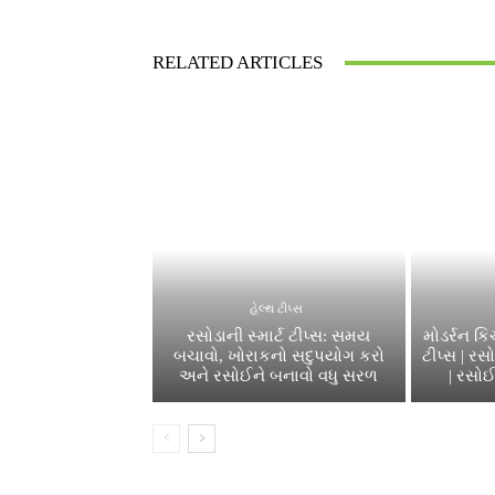
RELATED ARTICLES
હેલ્થ ટીપ્સ
રસોડાની સ્માર્ટ ટીપ્સ: સમય
મોડર્રન ક
બચાવો, ખોરાકનો સદુપયોગ કરો
ટીપ્સ | ર
અને રસોઈને બનાવો વધુ સરળ
| રસોઈ