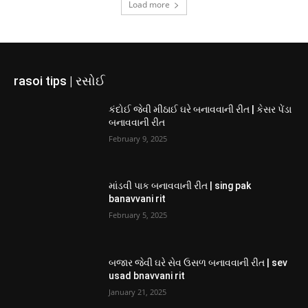
Load more
rasoi tips | રસોઈ
કંદોઈ જેવી મીઠાઈ ઘરે બનાવવાની રીત | કેસર પેંડા
બનાવવાની રીત
February 9, 2025
માંડવી પાક બનાવવાની રીત | sing pak
banavvani rit
February 5, 2025
બજાર જેવી ઘરે સેવ ઉસળ બનાવવાની રીત | sev
usad bnavvani rit
January 21, 2025