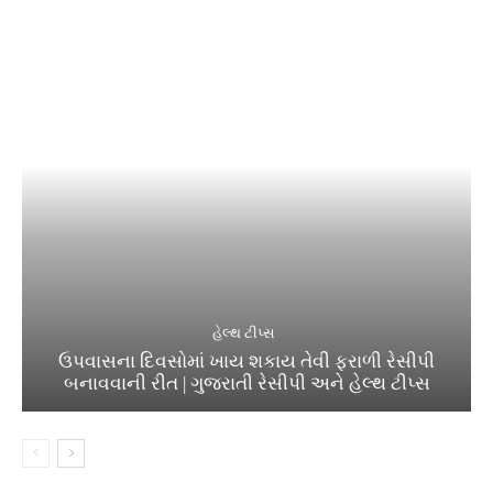
હેલ્થ ટીપ્સ
ઉપવાસના દિવસોમાં ખાય શકાય તેવી ફરાળી રેસીપી
બનાવવાની રીત | ગુજરાતી રેસીપી અને હેલ્થ ટીપ્સ