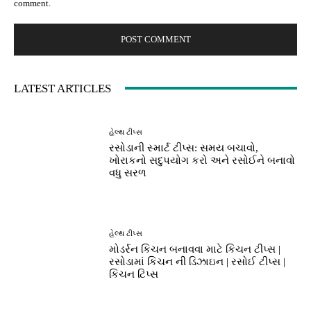
comment.
LATEST ARTICLES
હેલ્થ ટીપ્સ
રસોડાની સ્માર્ટ ટીપ્સ: સમય બચાવો,
ખોરાકનો સદુપયોગ કરો અને રસોઈને બનાવો
વધુ સરળ
હેલ્થ ટીપ્સ
મોડર્રન કિચન બનાવવા માટે કિચન ટીપ્સ |
રસોડામાં કિચન ની ડિઝાઇન | રસોઈ ટીપ્સ |
કિચન ટિપ્સ