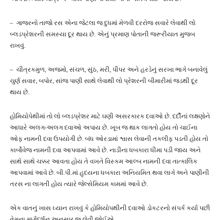
– ગાજરનો તાજો રસ એના જેટલા જ દુધમાં મેળવી દરરોજ સવારે લેવાથી લો
બ્લડપ્રેશરની સમસ્યા દૂર થાય છે. એનું પ્રમાણ પોતાની જરૂરીયાત મુજબ
રાખવું.
– ચીત્રકમુળ, અજમો, સંચળ, સુંઠ, મરી, પીપર અને હરડેનું સરખા ભાગે બનાવેલું
ચુર્ણ સવાર, બપોર, સાંજ પાણી સાથે લેવાથી લો પ્રેશરની બીમારીમાં જડથી દૂર
થાય છે.
હોમિયોપેથીમાં તો લો બ્લડપ્રેશર માટે ઘણી અસરકારક દવાઓ છે. દર્દીનાં લક્ષણોને
આધારે અલગ-અલગ દવાઓ અપાય છે. ખૂબ જ થાક લાગતો હોય તો ચાઈના
ઓફ નામની દવા ઉપયોગી છે. બંધ ઓરડામાં શ્વાસ લેવાની તકલીફ પડતી હોય તો
કાર્બોવેજ નામની દવા આપવામાં આવે છે. નાડીના ધબકારા ધીમા પડી જાય અને
સાથે સાથે ચક્કર આવતા હોય તે વખતે વિસ્કમ આલ્બ નામની દવા તાત્કાલિક
આપવામાં આવે છે. બી.પી.માં હૃદયના ધબકારા અનિયમિત થવા લાગે અને પાણીની
તરસ ના લાગતી હોય ત્યારે જેલ્સેમિયમ કામમાં આવે છે.
એક વાતનું ખાસ ઘ્યાન રાખવું કે હોમિયોપથીની દવાઓ ડોકટરનો સંપર્ક કર્યા પછી
તેમના માર્ગદર્શન અનુસાર જ લેવી જોઈએ.