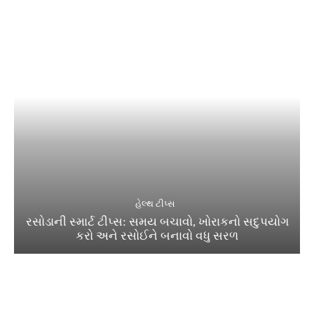
હેલ્થ ટીપ્સ
રસોડાની સ્માર્ટ ટીપ્સ: સમય બચાવો, ખોરાકનો સદુપયોગ
કરો અને રસોઈને બનાવો વધુ સરળ