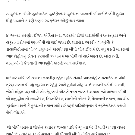
૩. હૃદયના રોગો: હાર્ટઅટેક, હાર્ટફેલ્યર, હૃદયના વાલ્વની બીમારીને લીધે હૃદય
ધીમું પડવાને કારણે પણ બલ્ડ પ્રેશર ઓછું થઈ જાય.
૪. અન્ય કારણો : ઈજા, એક્સિડન્ટ, જઠરમાં પડેલાં ચાંદાંમાંથી રક્તસ્ત્રાવ અને
યકૃતના રોગોમાં પણ બીપી લો થઈ જાય છે. થાઇરોડ, એડ્રીનલ ગ્રંથિ કે
ડાયાબિટીસમાં લો બ્લડશુગરને કારણે પણ બીપી લો થઈ શકે છે. વધુ પડતી માત્રામાં
આલ્કોહોલનું સેવન કરવાથી અચાનક જ બીપી લો થઈ જાય છે. ખોરાકની,
વસ્તુઓની કે દવાની એલર્જીને કારણે આમ થઈ શકે.
વારંવાર બીપી લો થવાની તકલીફ રહેતી હોય તેમણે આલ્કોહોલ ક્યારેય ન પીવો.
ત્રણ કલાકથી વધુ ભૂખ્યા ન રહેવું. સાથે હંમેશાં મીઠું અને ખાંડની પડીકી રાખવી,
જેથી થોડુંક પણ બીપી લો જેવું લાગે એટલે તરત જ લઈ શકાય. જો વારંવાર બીપી
લો થતું હોય તો બ્લડટેસ્ટ, કિડનીટેસ્ટ, છાતીનો એક્સરે, પેશાબની તપાસ, થાઇરોડ
ગ્રંથિના ક્ષારો કે હૃદયની તપાસ માટે ઇલેક્ટ્રોકાર્ડિયોગ્રામ કે સ્ટ્રેસટેસ્ટ કરાવી
લેવી જોઇએ.
લો બીપી ધરાવતા લોકોને ક્યારેક જમ્યા પછી કે ભુખ્યા પેટે ઉભા ઉભા પણ ચક્કર
આવે છે. ત્યારે માત્ર બે ગ્લાસ પાણી પીવાથી બીપી નૉર્મલ થઈ જાય છે.