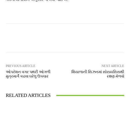
Facebook
Twitter
Pinterest
PREVIOUS ARTICLE
NEXT ARTICLE
ઓપરેશન વગર પથરી ઓગળી
શિયાળાની સિઝનમાં સોરાયસિસથી
મુત્રમાર્ગે કાઢવા ઘરેલુ ઉપચાર
રક્ષણ મેળવો
RELATED ARTICLES