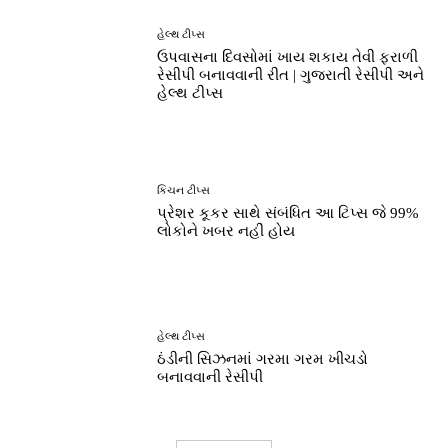
હેલ્થ ટીપ્સ
ઉપવાસના દિવસોમાં ખાય શકાય તેવી ફરાળી
રેસીપી બનાવવાની રીત | ગુજરાતી રેસીપી અને
હેલ્થ ટીપ્સ
કિચન ટીપ્સ
પ્રેશર કૂકર સાથે સંબંધિત આ ટિપ્સ જે 99%
લોકોને ખબર નહીં હોય
હેલ્થ ટીપ્સ
ઠંડીની સિઝનમાં ગરમા ગરમ ખીચડો
બનાવવાની રેસીપી