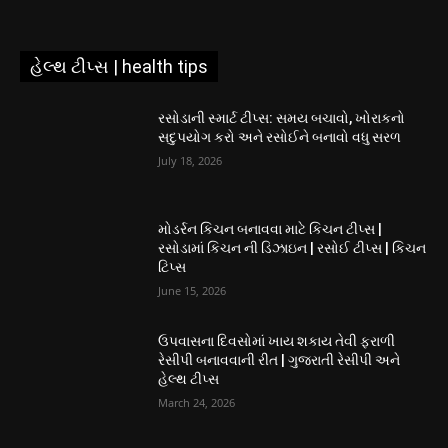
હેલ્થ ટીપ્સ | health tips
રસોડાની સ્માર્ટ ટીપ્સ: સમય બચાવો, ખોરાકનો
સદુપયોગ કરો અને રસોઈને બનાવો વધુ સરળ
July 18, 2026
મોડર્રન કિચન બનાવવા માટે કિચન ટીપ્સ |
રસોડામાં કિચન ની ડિઝાઇન | રસોઈ ટીપ્સ | કિચન
ટિપ્સ
June 15, 2026
ઉપવાસના દિવસોમાં ખાય શકાય તેવી ફરાળી
રેસીપી બનાવવાની રીત | ગુજરાતી રેસીપી અને
હેલ્થ ટીપ્સ
March 24, 2026