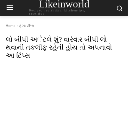
Likeinworld
Recipe, healthtips, kitchentips,
rasoitips
Home
હેલ્થ ટીપ્સ
લો બીપી અેટલે શું? વારંવાર બીપી લો
થવાની તકલીફ રહેતી હોય તો અપનાવો
આ ટિપ્સ