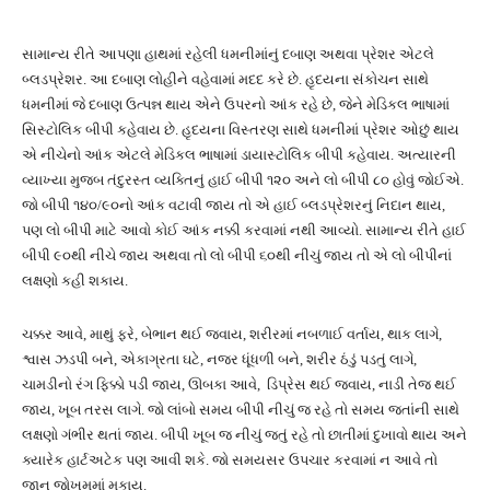
સામાન્ય રીતે આપણા હાથમાં રહેલી ધમનીમાંનું દબાણ અથવા પ્રેશર એટલે
બ્લડપ્રેશર. આ દબાણ લોહીને વહેવામાં મદદ કરે છે. હૃદયના સંકોચન સાથે
ધમનીમાં જે દબાણ ઉત્પન્ન થાય એને ઉપરનો આંક રહે છે, જેને મેડિકલ ભાષામાં
સિસ્ટોલિક બીપી કહેવાય છે. હૃદયના વિસ્તરણ સાથે ધમનીમાં પ્રેશર ઓછું થાય
એ નીચેનો આંક એટલે મેડિકલ ભાષામાં ડાયાસ્ટોલિક બીપી કહેવાય. અત્યારની
વ્યાખ્યા મુજબ તંદુરસ્ત વ્યક્તિનું હાઈ બીપી ૧૨૦ અને લો બીપી ૮૦ હોવું જોઈએ.
જો બીપી ૧૪૦/૯૦નો આંક વટાવી જાય તો એ હાઈ બ્લડપ્રેશરનું નિદાન થાય,
પણ લો બીપી માટે આવો કોઈ આંક નક્કી કરવામાં નથી આવ્યો. સામાન્ય રીતે હાઈ
બીપી ૯૦થી નીચે જાય અથવા તો લો બીપી ૬૦થી નીચું જાય તો એ લો બીપીનાં
લક્ષણો કહી શકાય.
ચક્કર આવે, માથું ફરે, બેભાન થઈ જવાય, શરીરમાં નબળાઈ વર્તાય, થાક લાગે,
શ્વાસ ઝડપી બને, એકાગ્રતા ઘટે, નજર ધૂંધળી બને, શરીર ઠંડું પડતું લાગે,
ચામડીનો રંગ ફિક્કો પડી જાય, ઊબકા આવે, ડિપ્રેસ થઈ જવાય, નાડી તેજ થઈ
જાય, ખૂબ તરસ લાગે. જો લાંબો સમય બીપી નીચું જ રહે તો સમય જતાંની સાથે
લક્ષણો ગંભીર થતાં જાય. બીપી ખૂબ જ નીચું જતું રહે તો છાતીમાં દુખાવો થાય અને
ક્યારેક હાર્ટઅટેક પણ આવી શકે. જો સમયસર ઉપચાર કરવામાં ન આવે તો
જાન જોખમમાં મુકાય.