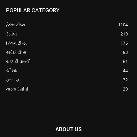
POPULAR CATEGORY
હેલ્થ ટીપ્સ
1104
રેસીપી
219
કિચન ટીપ્સ
176
રસોઈ ટીપ્સ
83
ચટપટી વાનગી
61
ઔસધ
44
ફરસાણ
32
નાસ્તા રેસીપી
29
ABOUT US