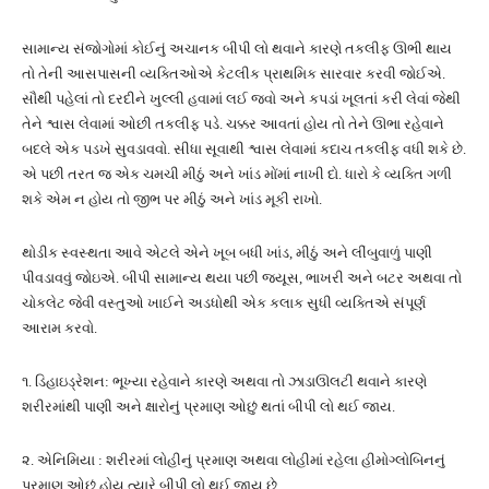
સામાન્ય સંજોગોમાં કોઈનું અચાનક બીપી લો થવાને કારણે તકલીફ ઊભી થાય
તો તેની આસપાસની વ્યક્તિઓએ કેટલીક પ્રાથમિક સારવાર કરવી જોઈએ.
સૌથી પહેલાં તો દરદીને ખુલ્લી હવામાં લઈ જવો અને કપડાં ખૂલતાં કરી લેવાં જેથી
તેને શ્વાસ લેવામાં ઓછી તકલીફ પડે. ચક્કર આવતાં હોય તો તેને ઊભા રહેવાને
બદલે એક પડખે સુવડાવવો. સીધા સૂવાથી શ્વાસ લેવામાં કદાચ તકલીફ વધી શકે છે.
એ પછી તરત જ એક ચમચી મીઠું અને ખાંડ મોંમાં નાખી દો. ધારો કે વ્યક્તિ ગળી
શકે એમ ન હોય તો જીભ પર મીઠું અને ખાંડ મૂકી રાખો.
થોડીક સ્વસ્થતા આવે એટલે એને ખૂબ બધી ખાંડ, મીઠું અને લીંબુવાળું પાણી
પીવડાવવું જોઇએ. બીપી સામાન્ય થયા પછી જ્યૂસ, ભાખરી અને બટર અથવા તો
ચોકલેટ જેવી વસ્તુઓ ખાઈને અડધોથી એક કલાક સુધી વ્યક્તિએ સંપૂર્ણ
આરામ કરવો.
૧. ડિહાઇડ્રેશન: ભૂખ્યા રહેવાને કારણે અથવા તો ઝાડાઊલટી થવાને કારણે
શરીરમાંથી પાણી અને ક્ષારોનું પ્રમાણ ઓછું થતાં બીપી લો થઈ જાય.
૨. એનિમિયા : શરીરમાં લોહીનું પ્રમાણ અથવા લોહીમાં રહેલા હીમોગ્લોબિનનું
પ્રમાણ ઓછું હોય ત્યારે બીપી લો થઈ જાય છે.