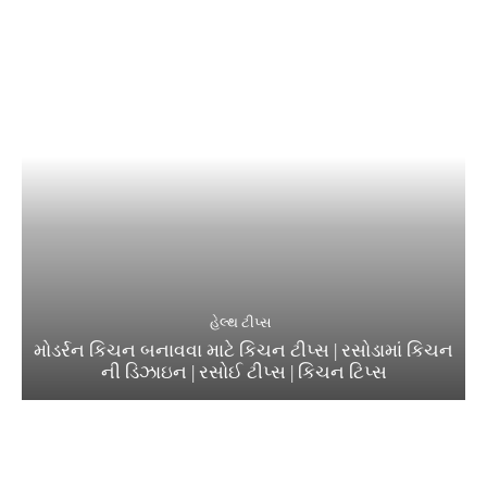
હેલ્થ ટીપ્સ
મોડર્રન કિચન બનાવવા માટે કિચન ટીપ્સ | રસોડામાં કિચન
ની ડિઝાઇન | રસોઈ ટીપ્સ | કિચન ટિપ્સ