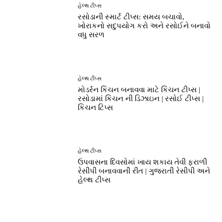
હેલ્થ ટીપ્સ
રસોડાની સ્માર્ટ ટીપ્સ: સમય બચાવો,
ખોરાકનો સદુપયોગ કરો અને રસોઈને બનાવો
વધુ સરળ
હેલ્થ ટીપ્સ
મોડર્રન કિચન બનાવવા માટે કિચન ટીપ્સ |
રસોડામાં કિચન ની ડિઝાઇન | રસોઈ ટીપ્સ |
કિચન ટિપ્સ
હેલ્થ ટીપ્સ
ઉપવાસના દિવસોમાં ખાય શકાય તેવી ફરાળી
રેસીપી બનાવવાની રીત | ગુજરાતી રેસીપી અને
હેલ્થ ટીપ્સ