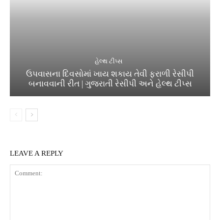
હેલ્થ ટીપ્સ
ઉપવાસના દિવસોમાં ખાય શકાય તેવી ફરાળી રેસીપી
બનાવવાની રીત | ગુજરાતી રેસીપી અને હેલ્થ ટીપ્સ
LEAVE A REPLY