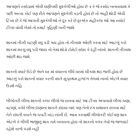
આપણને રસોડામાં એવી ઘણીબધી મુશ્કેલીઓ હોય છે ॥ કે જે રસોઇ બનાવવામાં કે
પછી અન્ય કોઈ પણ રીતે આપણને મુશ્કેલી પડતી હોય છે તો અહીં થોડી એવી
ટિપ્સ છે કે જે આપની મુશ્કેલીઓ ને દૂર કરે છે દ્દ્રએક મહીકલા ઓ આ રસોઈ
ટીપ્સ વાંચી લેસો તો સ્માર્ટ ગૃહિણી બની જશો
શાકમાં તીખી ચટણી વધુ પડી ગય હોય તો તીખાશ ઓછી કરવા માટે આટલું કરો
શાકમાં મરચું વધુ પડી જાય તો તેમાં થોડો ટોમેટો સૉસ કે દહીં નાંખો. શાકની તીખાશ
ઓછી થઇ જશે.
શાકનો વધારે ઉડે છે અને ઘર માં વધારના લીધે ઘરમાં ચીકાશ થઇ જતી હોય છે
આટલું કરો શાકનો વઘાર કરતી વધતે સુપ્રથમ હળદળ તેલમાં નાખો એટલે વઘાર
ઉડશે નહિ
લીલોતરી લીલા શાકનો કલર લીલો જ રાખવા માટે આ ટીપ્સ અપનાવો લીલા ચણા,
વટાણાં, વગેરે લીલા દાણાના શાકને રાંધ્યા બાદ પણ તેનો રંગ યથાવત રાખવા માટે
તેને રાંધતી વખતે જ ચપટી ખાંડ નાંખી દો. આમ કરવાથી લીલોતરી કોઈપણ શાક
એટલે કે લીલી ભાજીનું શાક તમે બનાવતા હોય તો શાકનો કલર તેવો જ જળવાઈ
રહેશે કાળો પડશે નહીં