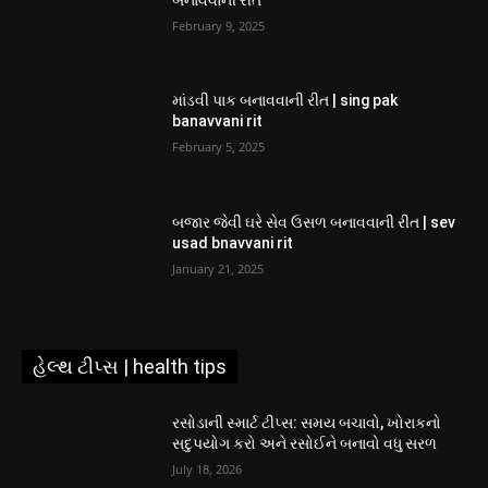
February 9, 2025
માંડવી પાક બનાવવાની રીત | sing pak
banavvani rit
February 5, 2025
બજાર જેવી ઘરે સેવ ઉસળ બનાવવાની રીત | sev
usad bnavvani rit
January 21, 2025
હેલ્થ ટીપ્સ | health tips
રસોડાની સ્માર્ટ ટીપ્સ: સમય બચાવો, ખોરાકનો
સદુપયોગ કરો અને રસોઈને બનાવો વધુ સરળ
July 18, 2026