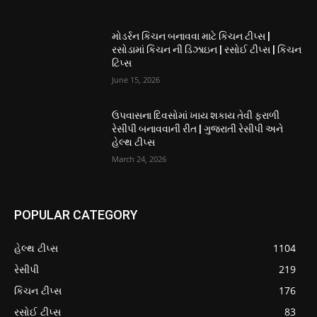
મોડર્રન કિચન બનાવવા માટે કિચન ટીપ્સ |
રસોડામાં કિચન ની ડિઝાઇન | રસોઈ ટીપ્સ | કિચન
ટિપ્સ
June 15, 2026
ઉપવાસના દિવસોમાં ખાય શકાય તેવી ફરાળી
રેસીપી બનાવવાની રીત | ગુજરાતી રેસીપી અને
હેલ્થ ટીપ્સ
March 24, 2026
POPULAR CATEGORY
હેલ્થ ટીપ્સ
1104
રેસીપી
219
કિચન ટીપ્સ
176
રસોઈ ટીપ્સ
83