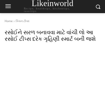
Likeinworld
Recipe, healthtips, kitchentips,
rasoitips
Home
કિચન ટીપ્સ
રસોઈને સરળ બનાવવા માટે વાંચી લો આ
રસોઈ ટીપ્સ દરેક ગૃહિણી સ્માર્ટ બની જશે