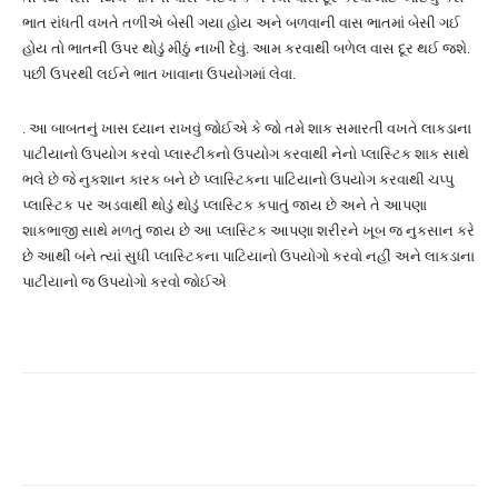
ભાત રાંધતી વખતે તળીએ બેસી ગયા હોય અને બળવાની વાસ ભાતમાં બેસી ગઈ
હોય તો ભાતની ઉપર થોડું મીઠું નાખી દેવું. આમ કરવાથી બળેલ વાસ દૂર થઈ જશે.
પછી ઉપરથી લઈને ભાત ખાવાના ઉપયોગમાં લેવા.
. આ બાબતનું ખાસ ધ્યાન રાખવું જોઈએ કે જો તમે શાક સમારતી વખતે લાકડાના
પાટીયાનો ઉપયોગ કરવો પ્લાસ્ટીકનો ઉપયોગ કરવાથી નેનો પ્લાસ્ટિક શાક સાથે
ભલે છે જે નુકશાન કારક બને છે પ્લાસ્ટિકના પાટિયાનો ઉપયોગ કરવાથી ચપ્પુ
પ્લાસ્ટિક પર અડવાથી થોડું થોડું પ્લાસ્ટિક કપાતું જાય છે અને તે આપણા
શાકભાજી સાથે મળતું જાય છે આ પ્લાસ્ટિક આપણા શરીરને ખૂબ જ નુકસાન કરે
છે આથી બંને ત્યાં સુધી પ્લાસ્ટિકના પાટિયાનો ઉપયોગો કરવો નહીં અને લાકડાના
પાટીયાનો જ ઉપયોગો કરવો જોઈએ
Facebook
Twitter
Pinterest