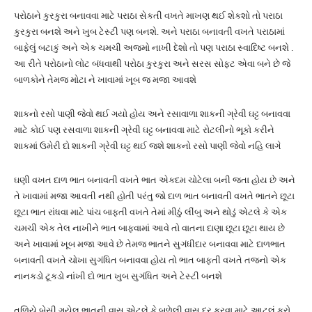
પરોઠાને કુરકુરા બનાવવા માટે પરાઠા સેકતી વખતે માખણ થઈ શેકશો તો પરાઠા
કુરકુરા બનશે અને ખુબ ટેસ્ટી પણ બનશે. અને પરાઠા બનાવતી વખતે પરાઠામાં
બાફેલું બટાકું અને એક ચમચી અજમો નાખી દેશો તો પણ પરાઠા સ્વાદિષ્ટ બનશે .
આ રીતે પરોઠાનો લોટ બંધવાથી પરોઠા કુરકુરા અને સરસ સોફ્ટ એવા બને છે જે
બાળકોને તેમજ મોટા ને ખાવામાં ખૂબ જ મજા આવશે
શાકનો રસો પાણી જેવો થઈ ગયો હોય અને રસાવાળા શાકની ગ્રેવી ઘટ્ટ બનાવવા
માટે કોઈ પણ રસવાળા શાકની ગ્રેવી ઘટ્ટ બનાવવા માટે રોટલીનો ભૂકો કરીને
શાકમાં ઉમેરી દો શાકની ગ્રેવી ઘટ્ટ થઈ જશે શાકનો રસો પાણી જેવો નહિ લાગે
ઘણી વખત દાળ ભાત બનાવતી વખતે ભાત એકદમ ચોટેલા બની જતા હોય છે અને
તે ખાવામાં મજા આવતી નથી હોતી પરંતુ જો દાળ ભાત બનાવતી વખતે ભાતને છૂટા
છૂટા ભાત રાંધવા માટે પાંચ બાફતી વખતે તેમાં મીઠું લીંબુ અને થોડું એટલે કે એક
ચમચી એક તેલ નાખીને ભાત બાફવામાં આવે તો વાતના દાણા છૂટા છૂટા થાય છે
અને ખાવામાં ખૂબ મજા આવે છે તેમજ ભાતને સુગંધીદાર બનાવવા માટે દાળભાત
બનાવતી વખતે ચોખા સુગંધિત બનાવવા હોય તો ભાત બાફતી વખતે તજનો એક
નાનકડો ટૂકડો નાંખી દો ભાત ખુબ સુગંધિત અને ટેસ્ટી બનશે
તળિયે બેસી ગયેલ ભાતની વાસ એટલે કે બળેલી વાસ દૂર કરવા માટે આટલું કરો