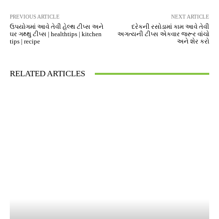
PREVIOUS ARTICLE
NEXT ARTICLE
ઉપયોગમાં આવે તેવી હેલ્થ ટીપ્સ અને
દરેકની રસોડામાં કામ આવે તેવી
ઘર ગથ્થુ ટીપ્સ | healthtips | kitchen
અગત્યની ટીપ્સ એકવાર જરૂર વાંચો
tips | recipe
અને શેર કરો
RELATED ARTICLES