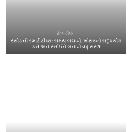
હેલ્થ ટીપ્સ
રસોડાની સ્માર્ટ ટીપ્સ: સમય બચાવો, ખોરાકનો સદુપયોગ
કરો અને રસોઈને બનાવો વધુ સરળ