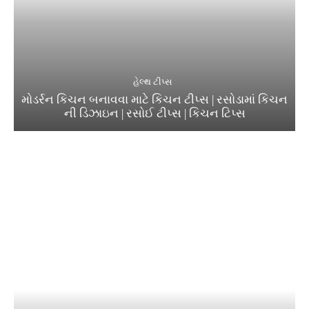
હેલ્થ ટીપ્સ
મોડર્રન કિચન બનાવવા માટે કિચન ટીપ્સ | રસોડામાં કિચન
ની ડિઝાઇન | રસોઈ ટીપ્સ | કિચન ટિપ્સ