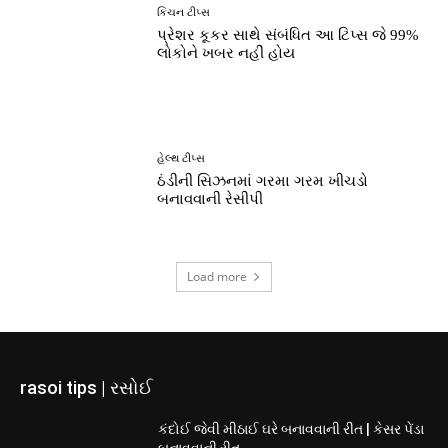
કિચન ટીપ્સ
પ્રેશર કૂકર સાથે સંબંધિત આ ટિપ્સ જે 99%
લોકોને ખબર નહીં હોય
હેલ્થ ટીપ્સ
ઠંડીની સિઝનમાં ગરમા ગરમ ખીચડો
બનાવવાની રેસીપી
Load more
rasoi tips | રસોઈ
કંદોઈ જેવી મીઠાઈ ઘરે બનાવવાની રીત | કેસર પેંડા
બનાવવાની રીત