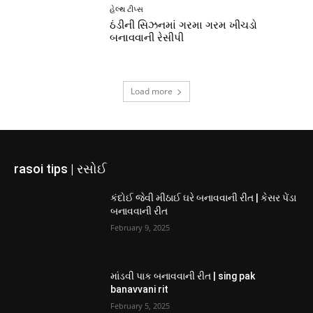
હેલ્થ ટીપ્સ
ઠંડીની સિઝનમાં ગરમા ગરમ ખીચડો
બનાવવાની રેસીપી
Load more
rasoi tips | રસોઈ
કંદોઈ જેવી મીઠાઈ ઘરે બનાવવાની રીત | કેસર પેંડા
બનાવવાની રીત
February 9, 2025
માંડવી પાક બનાવવાની રીત | sing pak
banavvani rit
February 5, 2025