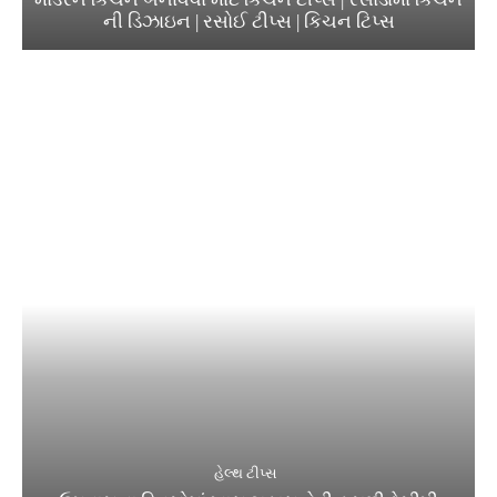
ની ડિઝાઇન | રસોઈ ટીપ્સ | કિચન ટિપ્સ
હેલ્થ ટીપ્સ