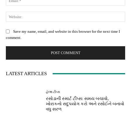
Web
Save my name, email, and website in this browser for the next time I
comment.
LATEST ARTICLES
હેલ્થ ટીપ્સ
રસોડાની સ્માર્ટ ટીપ્સ: સમય બચાવો,
ખોરાકનો સદુપયોગ કરો અને રસોઈને બનાવો
વધુ સરળ