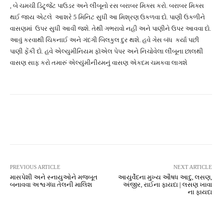
, બે ચમચી ડિટ્ર્જેંટ પાઉડર અને લીંબૂનો રસ બરાબર મિક્સ કરો. બરાબર મિક્સ
થઈ જાય એટલે આશરે 5 મિનિટ સુધી આ મિશ્રણ ઉકળવા દો. પાણી ઉકળીને
વાસણમાં ઉપર સુધી આવી જશે. તેથી ગભરાવો નહી અને પાણીને ઉપર આવવા દો.
આવું કરવાથી ચિકનાઈ અને ગંદગી બિલકુલ દુર થશે. હવે ગેસ બંધ કર્યા પછી
પાણી ફેંકી દો. હવે એલ્યુમીનિયમ ફૉએલ પેપર અને નિચોવેલા લીંબૂના છાલથી
વાસણ સાફ કરો તમારું એલ્યુંમીનીય્મનું વાસણ એકદમ ચમકવા લાગશે
Facebook
Twitter
Pinterest
PREVIOUS ARTICLE
NEXT ARTICLE
માસપેશી અને સ્નાયુઓને મજબૂત
આયુર્વેદના મુખ્ય ઔષધ આદુ, લસણ,
બનાવવા અશ્વગંધા તેલની માલિશ
અંજીર, રાઈના ફાયદા | લસણ ખાવા
ના ફાયદા