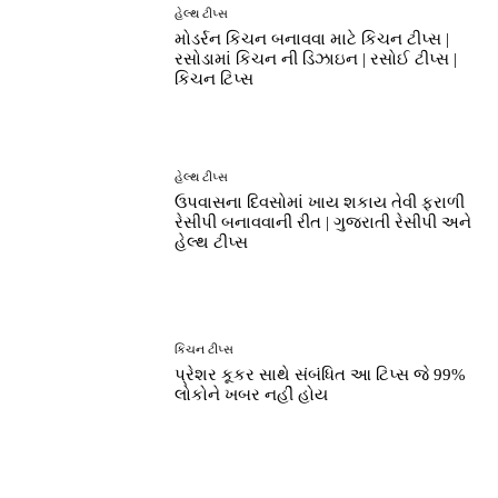
હેલ્થ ટીપ્સ
મોડર્રન કિચન બનાવવા માટે કિચન ટીપ્સ |
રસોડામાં કિચન ની ડિઝાઇન | રસોઈ ટીપ્સ |
કિચન ટિપ્સ
હેલ્થ ટીપ્સ
ઉપવાસના દિવસોમાં ખાય શકાય તેવી ફરાળી
રેસીપી બનાવવાની રીત | ગુજરાતી રેસીપી અને
હેલ્થ ટીપ્સ
કિચન ટીપ્સ
પ્રેશર કૂકર સાથે સંબંધિત આ ટિપ્સ જે 99%
લોકોને ખબર નહીં હોય