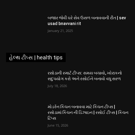
બજાર જેવી ઘરે સેવ ઉસળ બનાવવાની રીત | sev
usad bnavvani rit
January 21, 2025
હેલ્થ ટીપ્સ | health tips
રસોડાની સ્માર્ટ ટીપ્સ: સમય બચાવો, ખોરાકનો
સદુપયોગ કરો અને રસોઈને બનાવો વધુ સરળ
July 18, 2026
મોડર્રન કિચન બનાવવા માટે કિચન ટીપ્સ |
રસોડામાં કિચન ની ડિઝાઇન | રસોઈ ટીપ્સ | કિચન
ટિપ્સ
June 15, 2026