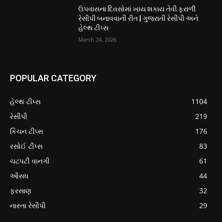
ઉપવાસના દિવસોમાં ખાય શકાય તેવી ફરાળી
રેસીપી બનાવવાની રીત | ગુજરાતી રેસીપી અને
હેલ્થ ટીપ્સ
March 24, 2026
POPULAR CATEGORY
હેલ્થ ટીપ્સ
1104
રેસીપી
219
કિચન ટીપ્સ
176
રસોઈ ટીપ્સ
83
ચટપટી વાનગી
61
ઔસધ
44
ફરસાણ
32
નાસ્તા રેસીપી
29