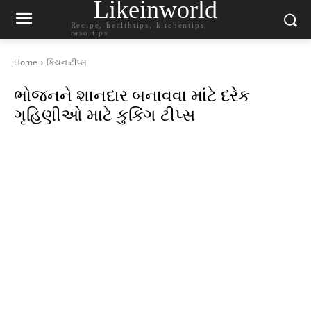
Likeinworld
Recipe, healthtips, kitchentips,
rasoitips
Home
કિચન ટીપ્સ
ભોજનને શાનદાર બનાવવા માંટે દરેક
ગૃહિણીઓ માટે કુકિંગ ટીપ્સ