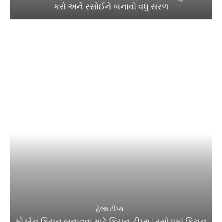
કરો અને રસોઈને બનાવો વધુ સરળ
હેલ્થ ટીપ્સ
મોડર્રન કિચન બનાવવા માટે કિચન ટીપ્સ | રસોડામાં કિચન