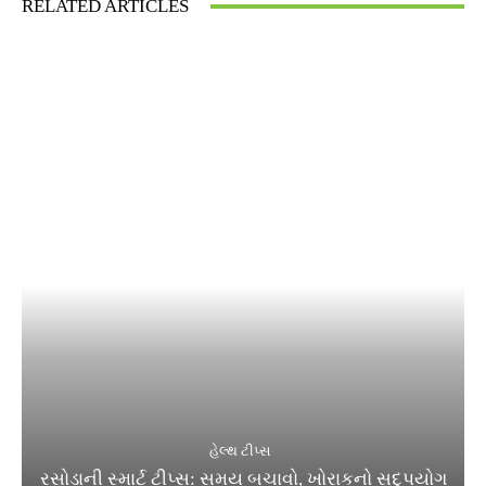
RELATED ARTICLES
હેલ્થ ટીપ્સ
રસોડાની સ્માર્ટ ટીપ્સ: સમય બચાવો, ખોરાકનો સદુપયોગ