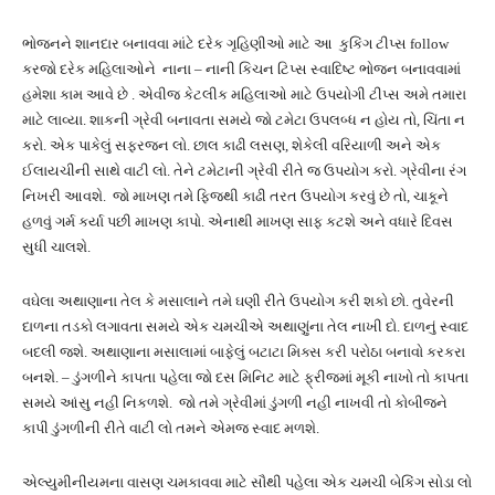
ભોજનને શાનદાર બનાવવા માંટે દરેક ગૃહિણીઓ માટે આ કુકિંગ ટીપ્સ follow
કરજો દરેક મહિલાઓને નાના – નાની કિચન ટિપ્સ સ્વાદિષ્ટ ભોજન બનાવવામાં
હમેશા કામ આવે છે . એવીજ કેટલીક મહિલાઓ માટે ઉપયોગી ટીપ્સ અમે તમારા
માટે લાવ્યા. શાકની ગ્રેવી બનાવતા સમયે જો ટમેટા ઉપલબ્ધ ન હોય તો, ચિંતા ન
કરો. એક પાકેલું સફરજન લો. છાલ કાઢી લસણ, શેકેલી વરિયાળી અને એક
ઈલાયચીની સાથે વાટી લો. તેને ટમેટાની ગ્રેવી રીતે જ ઉપયોગ કરો. ગ્રેવીના રંગ
નિખરી આવશે. જો માખણ તમે ફિજથી કાઢી તરત ઉપયોગ કરવું છે તો, ચાકૂને
હળવું ગર્મ કર્યા પછી માખણ કાપો. એનાથી માખણ સાફ કટશે અને વધારે દિવસ
સુધી ચાલશે.
વઘેલા અથાણાના તેલ કે મસાલાને તમે ઘણી રીતે ઉપયોગ કરી શકો છો. તુવેરની
દાળના તડકો લગાવતા સમયે એક ચમચીએ અથાણુંના તેલ નાખી દો. દાળનું સ્વાદ
બદલી જશે. અથાણાના મસાલામાં બાફેલું બટાટા મિક્સ કરી પરોઠા બનાવો કરકરા
બનશે. – ડુંગળીને કાપતા પહેલા જો દસ મિનિટ માટે ફ્રીજમાં મૂકી નાખો તો કાપતા
સમયે આંસુ નહી નિકળશે. જો તમે ગ્રેવીમાં ડુંગળી નહી નાખવી તો કોબીજને
કાપી ડુંગળીની રીતે વાટી લો તમને એમજ સ્વાદ મળશે.
એલ્યુમીનીયમના વાસણ ચમકાવવા માટે સૌથી પહેલા એક ચમચી બેકિંગ સોડા લો