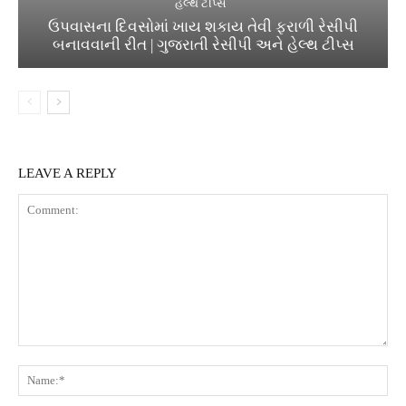
હેલ્થ ટીપ્સ
ઉપવાસના દિવસોમાં ખાય શકાય તેવી ફરાળી રેસીપી
બનાવવાની રીત | ગુજરાતી રેસીપી અને હેલ્થ ટીપ્સ
LEAVE A REPLY
Comment:
Na