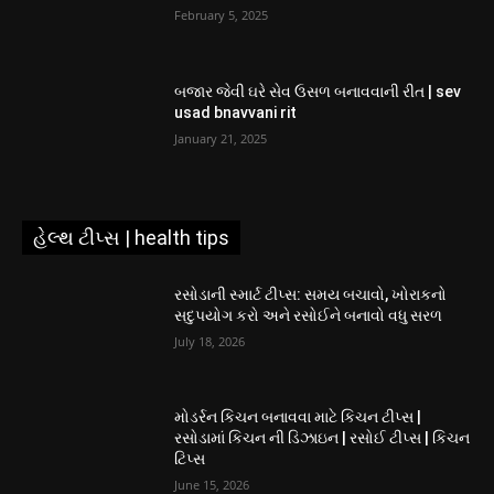
February 5, 2025
બજાર જેવી ઘરે સેવ ઉસળ બનાવવાની રીત | sev
usad bnavvani rit
January 21, 2025
હેલ્થ ટીપ્સ | health tips
રસોડાની સ્માર્ટ ટીપ્સ: સમય બચાવો, ખોરાકનો
સદુપયોગ કરો અને રસોઈને બનાવો વધુ સરળ
July 18, 2026
મોડર્રન કિચન બનાવવા માટે કિચન ટીપ્સ |
રસોડામાં કિચન ની ડિઝાઇન | રસોઈ ટીપ્સ | કિચન
ટિપ્સ
June 15, 2026