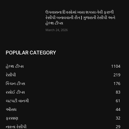
ઉપવાસના દિવસોમાં ખાય શકાય તેવી ફરાળી
રેસીપી બનાવવાની રીત | ગુજરાતી રેસીપી અને
હેલ્થ ટીપ્સ
March 24, 2026
POPULAR CATEGORY
હેલ્થ ટીપ્સ
1104
રેસીપી
219
કિચન ટીપ્સ
176
રસોઈ ટીપ્સ
83
ચટપટી વાનગી
61
ઔસધ
44
ફરસાણ
32
નાસ્તા રેસીપી
29