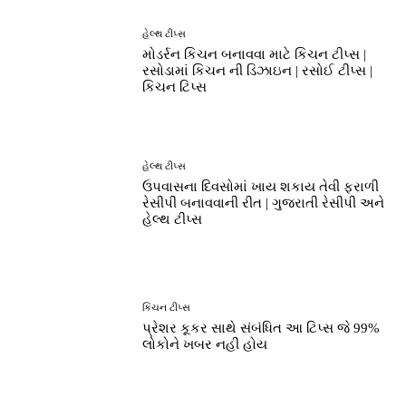
હેલ્થ ટીપ્સ
મોડર્રન કિચન બનાવવા માટે કિચન ટીપ્સ |
રસોડામાં કિચન ની ડિઝાઇન | રસોઈ ટીપ્સ |
કિચન ટિપ્સ
હેલ્થ ટીપ્સ
ઉપવાસના દિવસોમાં ખાય શકાય તેવી ફરાળી
રેસીપી બનાવવાની રીત | ગુજરાતી રેસીપી અને
હેલ્થ ટીપ્સ
કિચન ટીપ્સ
પ્રેશર કૂકર સાથે સંબંધિત આ ટિપ્સ જે 99%
લોકોને ખબર નહીં હોય