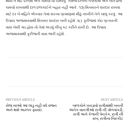
થાય તે માટે દાળમાં એક ચમચી ઘી ઉમેરવું . તેમજ દાળની તપેલીમાં એક લાકડાનો
ચમચો રાખવાથી દાળ છલકાઈને બહાર નહીં આવે . ૧૭) મિક્સરને ધારદાર રાખવા
માટે દર બે મહિને એકવાર તેમાં સરખા પ્રમાણમાં મીઠું નાખીને તેને ચાલુ કરવું . આ
ઉપાય અજમાવવાથી મિક્સર ધારદાર બની રહેશે .૧૮) ફ્રીજમાં કોઇ પ્રકારની
વાસ બેસી ગઇ હોય તો તેમાં અડધું લીંબુ કટ કરીને રાખી દો . આ ઉપાય
અજમાવવાથી ફ્રીજની વાસ જતી રહેશે .
Facebook
Twitter
Pinterest
PREVIOUS ARTICLE
NEXT ARTICLE
રોજ ખાઓ આ લાડુ નહી વધે વજન
બાળકોને ખવડાવો રાગીમાંથી બનતી
અને થશે અઢળક ફાયદા
અનેક વાનગીઓ રાગી ની ગોળપાપડી,
રાગી અને કેળાની પેનકેક, રાગી ની
રાબ, રાગીના બિસ્કીટ