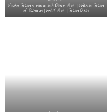
મોડર્રન કિચન બનાવવા માટે કિચન ટીપ્સ | રસોડામાં કિચન
ની ડિઝાઇન | રસોઈ ટીપ્સ | કિચન ટિપ્સ