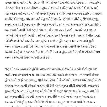
તમારા ઘરમાં વાંધાનો ઉપદ્રવ વધી ગયો છે રસોડામાં વંદાનો ઉપદ્રવ વધી ગયો હોય
તો જ્યાંથી વંદા વધારે નીકળતા હોય તે ભાગમાં બોરિક પાઉડર છાંટી લેવો તેનાથી
વંદા ઓછા થઈ જશે .૧૦) જો તમારે ક્રિસ્ટલ કલીન બરફ જમાવવો હોય તો પહેલાં
પાણીને ઉકાળવું ત્યારબાદ તેને ઠંડું કરીને આઈસ ટ્રેમાં નાખીને ફ્રીજમાં મૂકવું ,
સરસ મજાનો ક્રિસ્ટલ કલીન બરફ બનશે . ૧૧) લીલાં શાકભાજીને હંમેશાં ધોઈને
જ કાપવાં તેનાથી તેમાં રહેલાં પોષકતત્વો નાશ પામતાં નથી . જ્યારે પણ સલાડ
બનાવો હંમેશાં સર્વ કરતી વખતે જ તેમાં મીઠાનો ઉમેરો કરવો , કારણ કે મીઠું પાણી
છોડે છે અને તેને કારણે સલાડ ફ્રેશ લાગશે નહીં . ૧૨) આખા મસાલાને કૂટી
અથવા ગાઈન્ડ કરી તેને ગેસ પર ધીમા તાપે ગરમ કરો તેનાથી તેનો રંગ ને ટેસ્ટ
જળવાઈ રહેશે . ૧૩) જ્યારે ટામેટાંની સિઝન ન હોય ત્યારે ગ્રેવીમાં ટોમેટો કેચપ
અથવા સોસનો ઉપયોગ કરી શકો છો .
૧૪) ખીર બનાવવા માટે હંમેશાં વજનદાર વાસણનો ઉપયોગ કરવો જેથી દૂધ બળે
નહીં . ૧૫) રાજમાને પલાળ્યા વગર ઝડપથી બાફવા છે. રાજમા બનાવવાની ઈચ્છા
હોય અને રાત્રે પલાળવાનું ભૂલી ગયા હોવ તો ડોન્ટ વરી : રાજમા અને પાણી સાથે
કુકરમાં એક નાની સોપારી પણ નાખી દેવી અને ત્રણ સીટી થવા દેવી . ત્યારબાદ
કૂકર થોડુ ઠંડું થતા તેનું ઢાંકણું ખોલી તેમાં એક ટ્રે જેટલા આઈસ ક્યુબ નાખીને
ફરી ત્રણ સીટી વગાડવી . રાજમા સરસ રીતે બફાઈ જશે . ૧૬) તપેલીમાં દાળ
બનાવતા તેમાં ફીણ થાય છે ને ઉભરો આવતા બહાર છલકાવા લાગે છે . આમ ન