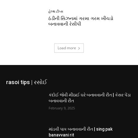
હેલ્થ ટીપ્સ
ઠંડીની સિઝનમાં ગરમા ગરમ ખીચડો
બનાવવાની રેસીપી
Load more
rasoi tips | રસોઈ
કંદોઈ જેવી મીઠાઈ ઘરે બનાવવાની રીત | કેસર પેંડા
બનાવવાની રીત
February 9, 2025
માંડવી પાક બનાવવાની રીત | sing pak
banavvani rit