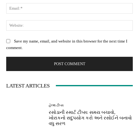
Ema
Web
Save my name, email, and website in this browser for the next time I
comment.
LATEST ARTICLES
હેલ્થ ટીપ્સ
રસોડાની સ્માર્ટ ટીપ્સ: સમય બચાવો,
ખોરાકનો સદુપયોગ કરો અને રસોઈને બનાવો
વધુ સરળ