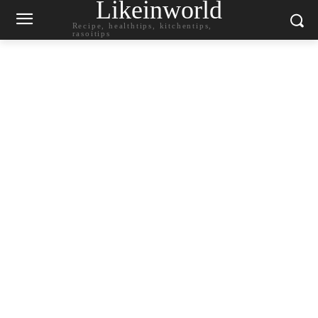
Likeinworld
Recipe, healthtips, kitchentips,
rasoitips