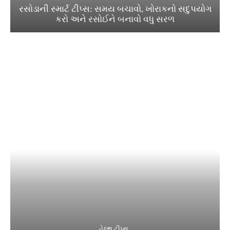
રસોડાની સ્માર્ટ ટીપ્સ: સમય બચાવો, ખોરાકનો સદુપયોગ
કરો અને રસોઈને બનાવો વધુ સરળ
હેલ્થ ટીપ્સ