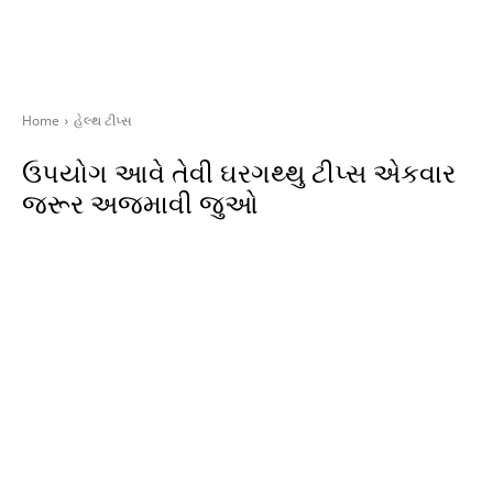
Home
હેલ્થ ટીપ્સ
ઉપયોગ આવે તેવી ઘરગથ્થુ ટીપ્સ એકવાર
જરૂર અજમાવી જુઓ