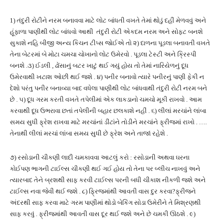
1) તંદુરી રોટીને નરમ બનાવવા માટે લોટ બાંધતી વખતે તેમાં થોડું દહીં મેળવવું અને
હૂંફાળા પાણીથી લોટ બાંધવો આથી તંદુરી રોટી એકદમ નરમ અને સોફ્ટ બનશે
સુકાશે નહિ બીજી અન્ય કિચન ટીપ્સ જોઈએ તો ૨) દાળના પૂડલા બનાવતી વખતે
તેના બેટરમાં બે મોટા ચમચા ચોખાનો લોટ ઉમેરવો . પૂડલા ટેસ્ટી અને ક્રિસ્પી
બનશે .૩) ઈડલી , ઢોંસાનું બટર ખાટું થઈ ગયું હોય તો તેમાં નારિયેળનું દૂધ
ઉમેરવાથી ખટાશ ઓછી થઈ જશે . ૪) પનીર બનાવો ત્યારે પનીરનું પાણી ફેકી ન
દેશો પરંતુ પનીર બનાવ્યા બાદ વધેલા પાણીથી લોટ બાંધવાથી તંદુરી રોટી નરમ બને
છે . ૫) દૂધ ગરમ કરતી વખતે તપેલીમાં એક લાકડાનો ચમચો મૂકી રાખવો . આમ
કરવાથી દૂધ ઉભરાવા છતાં તપેલીની બહાર છલકાશે નહીં . ૬) લીલાં મરચાંને લાંબા
સમય સુધી ફ્રેશ રાખવા માટે મરચાંનાં ડીંટાંને તોડીને મરચાંને ફ્રીજમાં રાખો . ….
તેનાથી લીલાં મરચાં લાંબા સમય સુધી છે ફ્રેશ અને તાજાં રહેશે .
૭) રસોડાની ચીકણી લાદી ચમકાવવા આટલું કરો : રસોડાની અથવા ઘરના
કોઈપણ ભાગની ટાઈલ્સ ચીકણી થઈ ગઈ હોય તો તેના પર બ્લીચ નાખવું અને
ત્યારબાદ તેને બ્રશથી સાફ કરવી ટાઈલ્સ પરની બધી ચીકાશ નીકળી જશે અને
ટાઈલ્સ નવા જેવી થઈ જશે . ૮) ફ્રિજમાંથી આવતી વાસ દુર કરવા?ફ્રીજને
અંદરથી સાફ કરવા માટે ગરમ પાણીમાં થોડો બેકિંગ સોડા ઉમેરીને તે મિશ્રણથી
સાફ કરવું . ફ્રીજમાંથી આવતી વાસ દૂર થઈ જશે અને છે ચમકી ઊઠશે . ૯)