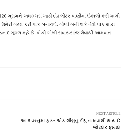
120 ગ્રામને અધકચરાં ખાંડી દોઢ લીટર પાણીમાં ઉકાળો કરી ગાળી
યું) ઉમેરી ગરમ કરી પાક બનાવવો. ગોળી બની શકે તેવો પાક થાય
નાદ ગૂગળ કહે છે. બે-બે ગોળી સવાર-સાંજ લેવાથી આમવાત
witter
Pinterest
WhatsApp
NEXT ARTICLE
આ 8 વસ્તુમા ફક્ત એક લીંબુનુ ટીંપુ નાખવાથી થાય છે
જોરદાર ફાયદા