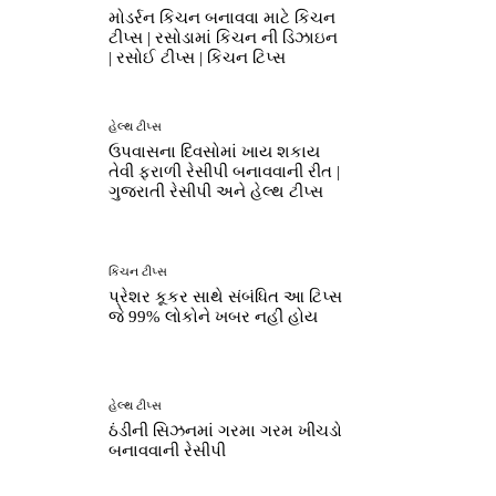
મોડર્રન કિચન બનાવવા માટે કિચન
ટીપ્સ | રસોડામાં કિચન ની ડિઝાઇન
| રસોઈ ટીપ્સ | કિચન ટિપ્સ
હેલ્થ ટીપ્સ
ઉપવાસના દિવસોમાં ખાય શકાય
તેવી ફરાળી રેસીપી બનાવવાની રીત |
ગુજરાતી રેસીપી અને હેલ્થ ટીપ્સ
કિચન ટીપ્સ
પ્રેશર કૂકર સાથે સંબંધિત આ ટિપ્સ
જે 99% લોકોને ખબર નહીં હોય
હેલ્થ ટીપ્સ
ઠંડીની સિઝનમાં ગરમા ગરમ ખીચડો
બનાવવાની રેસીપી