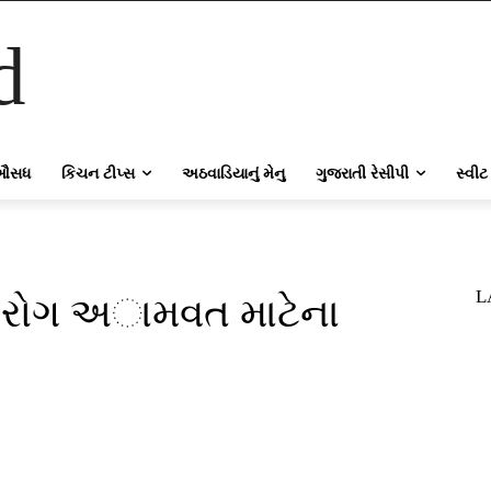
d
ઔસધ
કિચન ટીપ્સ
અઠવાડિયાનું મેનુ
ગુજરાતી રેસીપી
સ્વીટ
L
ો રોગ અામવત માટેના