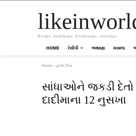
likeinworl
Recipe, healthtips, kitchentips, rasoitips
HOME
રેસીપી
અથાણા
મસાલા
Home
હેલ્થ ટીપ્સ
સાંધાઓને જકડી દેત
દાદીમાના 12 નુસખા