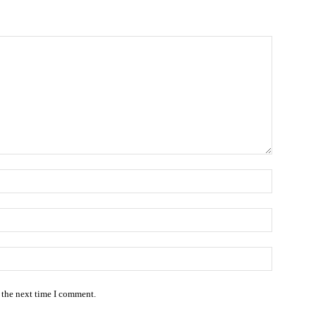
Name:*
Email:*
Website:
 the next time I comment.