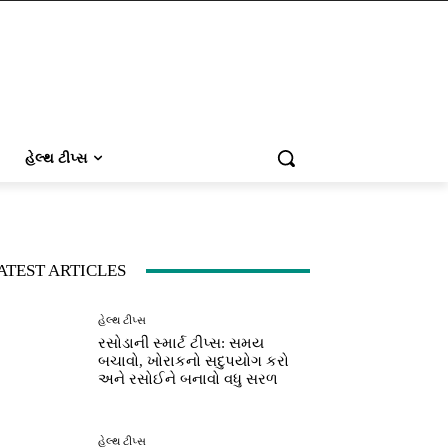
હેલ્થ ટીપ્સ
ATEST ARTICLES
હેલ્થ ટીપ્સ
રસોડાની સ્માર્ટ ટીપ્સ: સમય
બચાવો, ખોરાકનો સદુપયોગ કરો
અને રસોઈને બનાવો વધુ સરળ
હેલ્થ ટીપ્સ