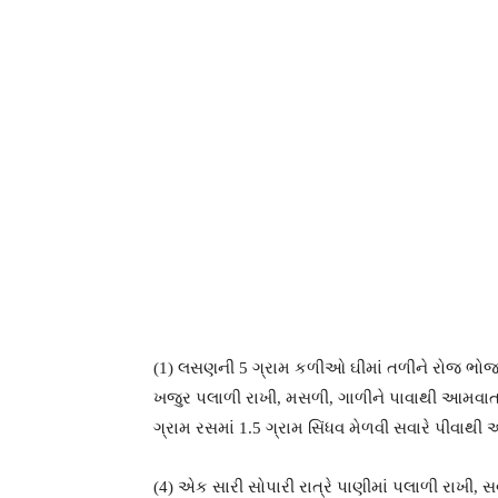
(1) લસણની 5 ગ્રામ કળીઓ ઘીમાં તળીને રોજ ભોજન
ખજુર પલાળી રાખી, મસળી, ગાળીને પાવાથી આમવાત પ
ગ્રામ રસમાં 1.5 ગ્રામ સિંધવ મેળવી સવારે પીવાથી
(4) એક સારી સોપારી રાત્રે પાણીમાં પલાળી રાખી, સ