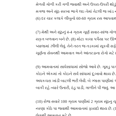
મેળવી ગોળી કરી ગળી જવાથી અને ઉપરા-ઉપરી થોડું 
મગજ અને સૂંઠ સરખા ભાગે લઇ તેમાં તેટલી જ ખાંડ
(6) દર ચાર કલાકે લીંબુનો 60-60 ગ્રામ રસ આપવા
(7) મેથી અને સૂંઠનું 4-4 ગ્રામ ચૂર્ણ સવાર-સાંજ 
યકૃત બળવાન બને છે. (8) મોટા કાચા પપૈયા પર ઊભા 
પ્યાલામાં ઝીલી લેવું. તેને તરત જ તડકામાં સૂકવી સ
ચૂર્ણના સેવનથી આમવાત અને આંતરડાના રોગો મટે
(9) આમવાતમાં સાધેસાધામાં સોજો આવે છે. ગૂમડુ પાક
કોઇને એકમાં તો કોઇને સર્વ સાંધામાં દૂ:ખાવો થાય
અધકચરા ખાંડી બાટલી ભરી લેવી. બે ગ્લાસ પાણીમા
બાકી રહે ત્યારે ઉતારી, ઠંડુ પાડી, ગાળીને પી જવ
(10) રોજ સવારે 100 ગ્રામ પાણીમાં 2 ગ્રામ સૂંઠનુ
નરણા કોઠે પા જવાથી આમવાતમાં ફાયદો થાય છે. (11
લેવાથી આમવાત મટે છે.