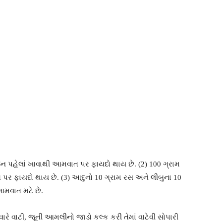
 પહેલાં ખાવાથી આમવાત પર ફાયદો થાય છે. (2) 100 ગ્રામ
ર ફાયદો થાય છે. (3) આદુનો 10 ગ્રામ રસ અને લીંબુના 10
 આમવાત મટે છે.
વારે વાટી, જૂની આમલીનો જાડો કલ્ક કરી તેમાં વાટેવી સોપારી