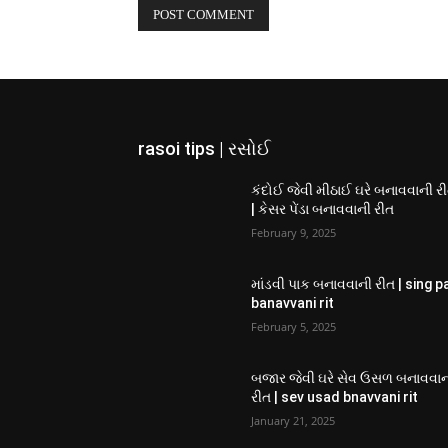
rasoi tips | રસોઈ
કંદોઈ જેવી મીઠાઈ ઘરે બનાવવાની ર
| કેસર પેંડા બનાવવાની રીત
February 9, 2025
માંડવી પાક બનાવવાની રીત | sing p
banavvani rit
February 5, 2025
બજાર જેવી ઘરે સેવ ઉસળ બનાવવા
રીત | sev usad bnavvani rit
January 21, 2025