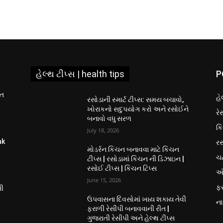
હેલ્થ ટીપ્સ | health tips
P
ીત
હે
રસોડાની સ્માર્ટ ટીપ્સ: સમય બચાવો,
ખોરાકનો સદુપયોગ કરો અને રસોઈને
રે
બનાવો વધુ સરળ
કિ
July 18, 2026
રસ
ak
મોડર્રન કિચન બનાવવા માટે કિચન
ચ
ટીપ્સ | રસોડામાં કિચન ની ડિઝાઇન |
રસોઈ ટીપ્સ | કિચન ટિપ્સ
ઔ
June 15, 2026
ફ
ની
ઉપવાસના દિવસોમાં ખાય શકાય તેવી
ના
ફરાળી રેસીપી બનાવવાની રીત |
ગુજરાતી રેસીપી અને હેલ્થ ટીપ્સ