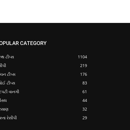
OPULAR CATEGORY
લ્થ ટીપ્સ
1104
સીપી
219
ચન ટીપ્સ
176
ોઈ ટીપ્સ
83
ટપટી વાનગી
61
સધ
44
રસાણ
32
સ્તા રેસીપી
29