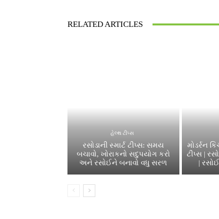
RELATED ARTICLES
હેલ્થ ટીપ્સ
રસોડાની સ્માર્ટ ટીપ્સ: સમય
મોડર્રન ક
બચાવો, ખોરાકનો સદુપયોગ કરો
ટીપ્સ | ર
અને રસોઈને બનાવો વધુ સરળ
| રસોઈ