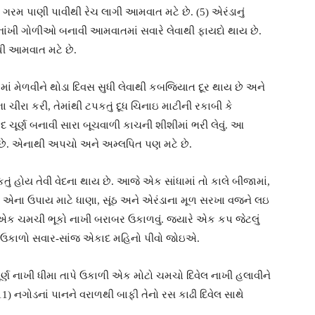
ગરમ પાણી પાવીથી રેચ લાગી આમવાત મટે છે. (5) એરંડાનું
 નાંખી ગોળીઓ બનાવી આમવાતમાં સવારે લેવાથી ફાયદો થાય છે.
થી આમવાત મટે છે.
ગોળમાં મેળવીને થોડા દિવસ સુધી લેવાથી કબજિયાત દૂર થાય છે અને
ચીરા કરી, તેમાંથી ટપકતું દૂધ ચિનાઇ માટીની રકાબી કે
ફેદ ચૂર્ણ બનાવી સારા બૂચવાળી કાચની શીશીમાં ભરી લેવું. આ
 છે. એનાથી અપચો અને અમ્લપિત પણ મટે છે.
તું હોય તેવી વેદના થાય છે. આજે એક સાંધામાં તો કાલે બીજામાં,
 છે. એના ઉપાય માટે ધાણા, સૂંઠ અને એરંડાના મૂળ સરખા વજને લઇ
ં એક ચમચી ભૂકો નાખી બરાબર ઉકાળવું. જ્યારે એક કપ જેટલું
ું. આ ઉકાળો સવાર-સાંજ એકાદ મહિનો પીવો જોઇએ.
 ચૂર્ણ નાખી ધીમા તાપે ઉકાળી એક મોટો ચમચો દિવેલ નાખી હલાવીને
) નગોડનાં પાનને વરાળથી બાફી તેનો રસ કાઢી દિવેલ સાથે