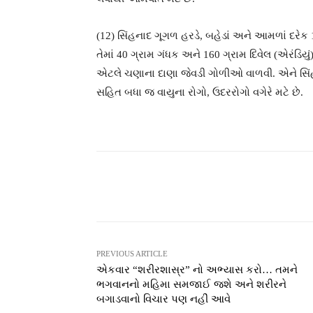
(12) સિંહનાદ ગૂગળ હરડે, બહેડાં અને આમળાં દરેક 
તેમાં 40 ગ્રામ ગંધક અને 160 ગ્રામ દિવેલ (એરંડિ
એટલે ચણાના દાણા જેવડી ગોળીઓ વાળવી. એને સિંહ
સહિત બધા જ વાયુના રોગો, ઉદરરોગો વગેરે મટે છે.
Facebook
T
Share
PREVIOUS ARTICLE
એકવાર “શરીરશાસ્ર” નો અભ્યાસ કરો… તમને
ભગવાનનો મહિમા સમજાઈ જશે અને શરીરને
બગાડવાનો વિચાર પણ નહીં આવે