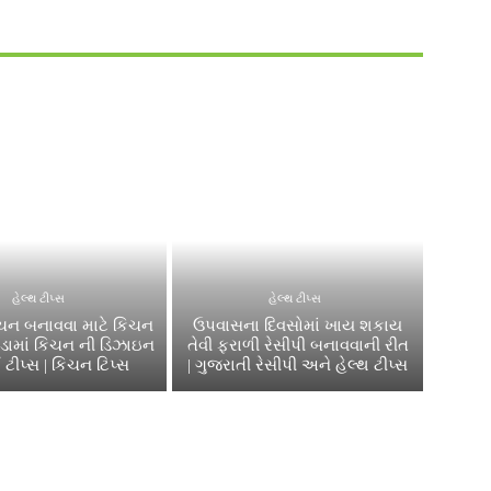
હેલ્થ ટીપ્સ
હેલ્થ ટીપ્સ
િચન બનાવવા માટે કિચન
ઉપવાસના દિવસોમાં ખાય શકાય
સોડામાં કિચન ની ડિઝાઇન
તેવી ફરાળી રેસીપી બનાવવાની રીત
 ટીપ્સ | કિચન ટિપ્સ
| ગુજરાતી રેસીપી અને હેલ્થ ટીપ્સ