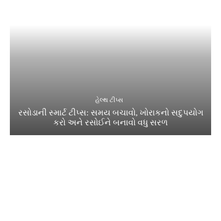
હેલ્થ ટીપ્સ
રસોડાની સ્માર્ટ ટીપ્સ: સમય બચાવો, ખોરાકનો સદુપયોગ
કરો અને રસોઈને બનાવો વધુ સરળ