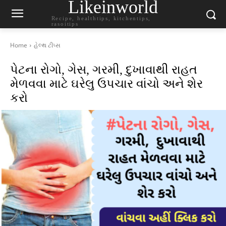
Likeinworld
Recipe, healthtips, kitchentips,
rasoitips
Home
હેલ્થ ટીપ્સ
પેટના રોગો, ગેસ, ગરમી, દુખાવાથી રાહત
મેળવવા માટે ઘરેલુ ઉપચાર વાંચો અને શેર
કરો