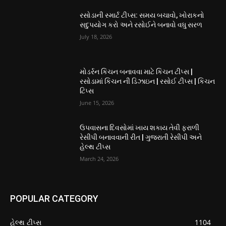
રસોડાની સ્માર્ટ ટીપ્સ: સમય બચાવો, ખોરાકનો
સદુપયોગ કરો અને રસોઈને બનાવો વધુ સરળ
July 18, 2026
મોડર્રન કિચન બનાવવા માટે કિચન ટીપ્સ |
રસોડામાં કિચન ની ડિઝાઇન | રસોઈ ટીપ્સ | કિચન
ટિપ્સ
June 15, 2026
ઉપવાસના દિવસોમાં ખાય શકાય તેવી ફરાળી
રેસીપી બનાવવાની રીત | ગુજરાતી રેસીપી અને
હેલ્થ ટીપ્સ
March 24, 2026
POPULAR CATEGORY
હેલ્થ ટીપ્સ
1104