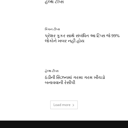
હેલ્થ ટીપ્સ
કિચન ટીપ્સ
પ્રેશર કૂકર સાથે સંબંધિત આ ટિપ્સ જે 99%
લોકોને ખબર નહીં હોય
હેલ્થ ટીપ્સ
ઠંડીની સિઝનમાં ગરમા ગરમ ખીચડો
બનાવવાની રેસીપી
Load more