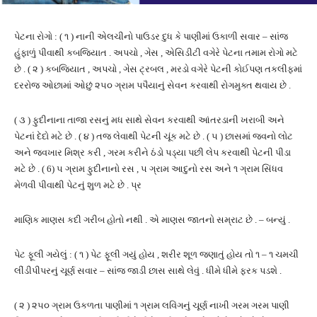
પેટના રોગો : ( ૧ ) નાની એલચીનો પાઉડર દુધ કે પાણીમાં ઉકાળી સવાર – સાંજ
હુંફાળું પીવાથી કબજિયાત . અપચો , ગેસ , એસિડીટી વગેરે પેટના તમામ રોગો મટે
છે . ( ૨ ) કબજિયાત , અપચો , ગેસ ટ્રબલ , મરડો વગેરે પેટની કોઈપણ તકલીફમાં
દરરોજ ઓછામાં ઓછું ૨૫૦ ગ્રામ પપૈયાનું સેવન કરવાથી રોગમુક્ત થવાય છે .
( ૩ ) ફુદીનાના તાજા રસનું મધ સાથે સેવન કરવાથી આંતરડાની ખરાબી અને
પેટનાં દેદો મટે છે . ( ૪ ) તજ લેવાથી પેટની ચૂંક મટે છે . ( ૫ ) છાસમાં જવનો લોટ
અને જવખાર મિશ્ર કરી , ગરમ કરીને ઠંડો પડ્યા પછી લેપ કરવાથી પેટની પીડા
મટે છે . ( 6) ૫ ગ્રામ ફુદીનાનો રસ , ૫ ગ્રામ આદુનો રસ અને ૧ ગ્રામ સિંધવ
મેળવી પીવાથી પેટનું શુળ મટે છે . પ્ર
માણિક માણસ કદી ગરીબ હોતો નથી . એ માણસ જાતનો સમ્રાટ છે . – બન્યું .
પેટ ફૂલી ગયેલું : ( ૧ ) પેટ ફૂલી ગયું હોય , શરીર શૂળ જણાતું હોય તો ૧ – ૧ ચમચી
લીંડીપીપરનું ચૂર્ણ સવાર – સાંજ જાડી છાસ સાથે લેવું . ધીમે ધીમે ફરક પડશે .
( ૨ ) ૨૫૦ ગ્રામ ઉકળતા પાણીમાં ૧ ગ્રામ લવિંગનું ચૂર્ણ નાખી ગરમ ગરમ પાણી