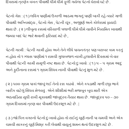
દિવસમાં ત્રણેક વખત પીવાથી ધીમે ધીમે ફૂલી ગયેલા પેટનો ઘેરાવો ઘટે છે .
પેટનો ગેસ : ( ૧ ) લવિંગ પાણીમાં ઉકાળી આઠમા ભાગનું પાણી બાકી રહે ત્યારે ગાળી
પીવાથી અગ્નિમાંદ્ય , પેટનો ગેસ , પેટની ચૂંક , અજીર્ણ અને કોલેરામાં ફાયદો
થાય છે . ( ૨ ) લીંબુના રસમાં વરિયાળી પલાળી ધીમે ધીમે ચાવીને નિયમિત ખાવાથી
જમ્યા બાદ પેટ ભારે થવાની ફરિયાદ મટે છે ,
પેટની ગરમી : પેટની ગરમી હોય અને તેને લીધે પાચનતંત્ર પણ બરાબર કામ કરતું
ન હોય તો ૧ ગ્લાસ પાણીમાં ૧ રામચી ગુલાબજળ નાખી હલાવીને દિવસમાં બે વાર
પીવાથી પેટની ગરમી સમૂળી નષ્ટ થાય છે . પેટનો દુઃખાવો : ( ૧ ) ૫ – ૫ ગ્રામ આદુ
અને ફુદીનાના રસમાં ૧ ગ્રામ સિંધવ નાખી પીવાથી પેટનું શુળ મટે છે .
( ૨ ) ૫૦૦ ગ્રામ પાકાં જાબું લઈ તેનો રસ કાઢવો . એને કપડાથી ગાળી છઠ્ઠા ભાગે
બારીક વાટેલું સિંધવ મેળવવું . એને શીશીમાં ભરી મજબૂત બૂચ મારી એક
અઠવાડિયા સુધી રાખી મૂકાવાથી જાંબુદ્રવ તૈયાર થાય છે . જાંબુદ્રવ ૫૦ – ૩૦
ગ્રામ દિવસમાં ત્રણ વાર પીવાથી ઉદરશૂળ મટે છે . |
( ૩ ) જો પિત્ત વગરનો પેટનો દુઃખાવો હોય તો રાઈનું ચૂર્ણ નાની પા ચમચી અને એક
ચમચી સાકરનું ચૂર્ણ મિશ્ર કરી લેવાથી વાયુનું શમન થતાં ઉદરશુળ મટે છે .