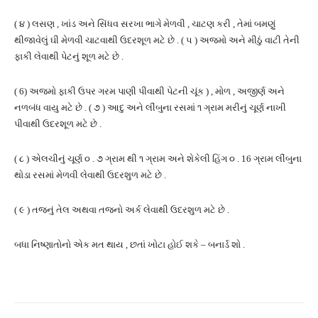
( ૪ ) લસણ , ખાંડ અને સિંધવ સરખા ભાગે મેળવી , ચાટણ કરી , તેમાં બમણું
થીજાવેલું ઘી મેળવી ચાટવાથી ઉદરશૂળ મટે છે . ( ૫ ) અજમો અને મીઠું વાટી તેની
ફાકી લેવાથી પેટનું શૂળ મટે છે .
( 6) અજમો ફાકી ઉપર ગરમ પાણી પીવાથી પેટની ચૂંક ) , મોળ , અજીર્ણ અને
નળબંધ વાયુ મટે છે . ( ૭ ) આદુ અને લીંબુના રસમાં ૧ ગ્રામ મરીનું ચૂર્ણ નાખી
પીવાથી ઉદરશૂળ મટે છે .
( ૮ ) એલચીનું ચૂર્ણ ૦ . ૭ ગ્રામ થી ૧ ગ્રામ અને શેકેલી હિંગ ૦ . 16 ગ્રામ લીંબુના
થોડા રસમાં મેળવી લેવાથી ઉદરશુળ મટે છે .
( ૯ ) તજનું તેલ અથવા તજનો અર્ક લેવાથી ઉદરશુળ મટે છે .
બધા નિષ્ણાતોનો એક મત થાય , છતાં ખોટા હોઈ શકે – બનાર્ડ શો .