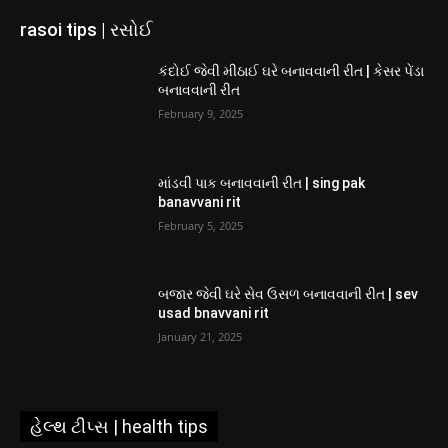
rasoi tips | રસોઈ
કંદોઈ જેવી મીઠાઈ ઘરે બનાવવાની રીત | કેસર પેંડા
બનાવવાની રીત
February 9, 2025
માંડવી પાક બનાવવાની રીત | sing pak
banavvani rit
February 5, 2025
બજાર જેવી ઘરે સેવ ઉસળ બનાવવાની રીત | sev
usad bnavvani rit
January 21, 2025
હેલ્થ ટીપ્સ | health tips