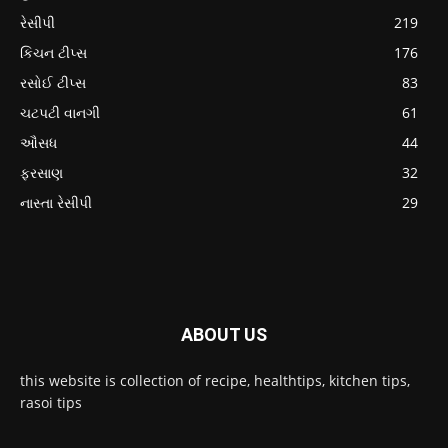
રેસીપી
219
કિચન ટીપ્સ
176
રસોઈ ટીપ્સ
83
ચટપટી વાનગી
61
ઔસધ
44
ફરસાણ
32
નાસ્તા રેસીપી
29
ABOUT US
this website is collection of recipe, healthtips, kitchen tips,
rasoi tips