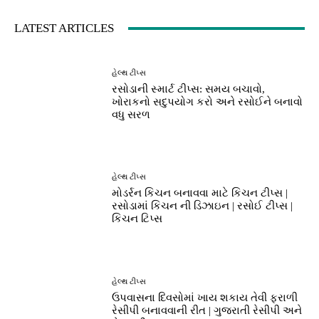
LATEST ARTICLES
હેલ્થ ટીપ્સ
રસોડાની સ્માર્ટ ટીપ્સ: સમય બચાવો,
ખોરાકનો સદુપયોગ કરો અને રસોઈને બનાવો
વધુ સરળ
હેલ્થ ટીપ્સ
મોડર્રન કિચન બનાવવા માટે કિચન ટીપ્સ |
રસોડામાં કિચન ની ડિઝાઇન | રસોઈ ટીપ્સ |
કિચન ટિપ્સ
હેલ્થ ટીપ્સ
ઉપવાસના દિવસોમાં ખાય શકાય તેવી ફરાળી
રેસીપી બનાવવાની રીત | ગુજરાતી રેસીપી અને