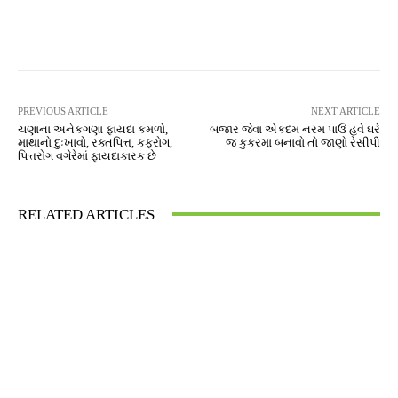
Facebook
Twitter
Pinterest
PREVIOUS ARTICLE
NEXT ARTICLE
ચણાના અનેકગણા ફાયદા કમળો,
બજાર જેવા એકદમ નરમ પાઉં હવે ઘરે
માથાનો દુઃખાવો, રક્તપિત્ત, કફરોગ,
જ કુકરમા બનાવો તો જાણો રેસીપી
પિત્તરોગ વગેરેમાં ફાયદાકારક છે
RELATED ARTICLES