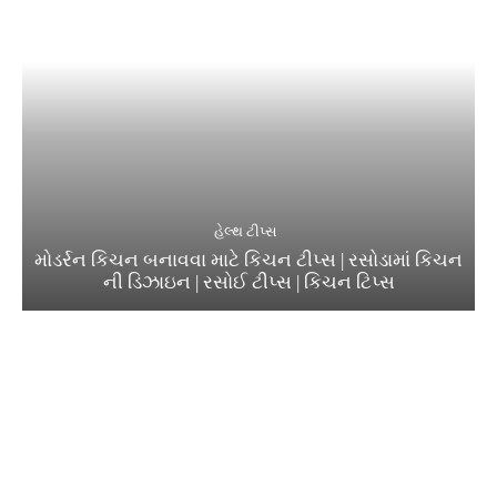
હેલ્થ ટીપ્સ
મોડર્રન કિચન બનાવવા માટે કિચન ટીપ્સ | રસોડામાં કિચન
ની ડિઝાઇન | રસોઈ ટીપ્સ | કિચન ટિપ્સ