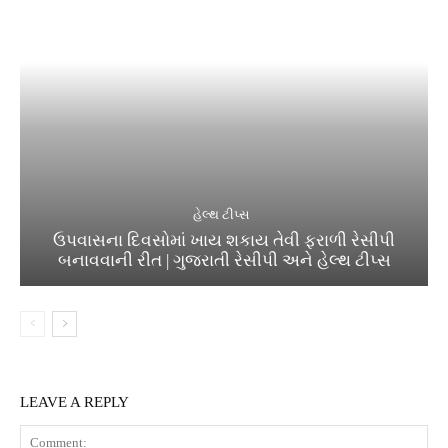
હેલ્થ ટીપ્સ
ઉપવાસના દિવસોમાં ખાય શકાય તેવી ફરાળી રેસીપી
બનાવવાની રીત | ગુજરાતી રેસીપી અને હેલ્થ ટીપ્સ
LEAVE A REPLY