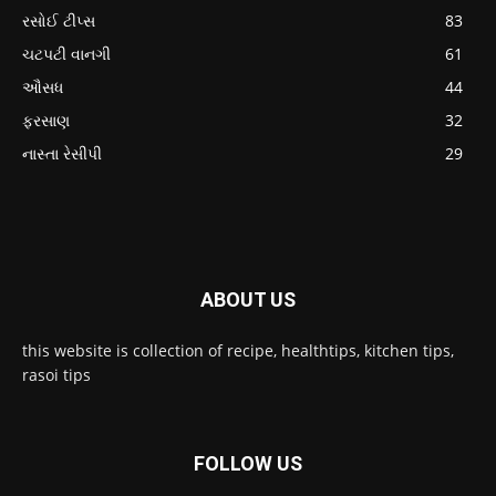
રસોઈ ટીપ્સ
83
ચટપટી વાનગી
61
ઔસધ
44
ફરસાણ
32
નાસ્તા રેસીપી
29
ABOUT US
this website is collection of recipe, healthtips, kitchen tips,
rasoi tips
FOLLOW US