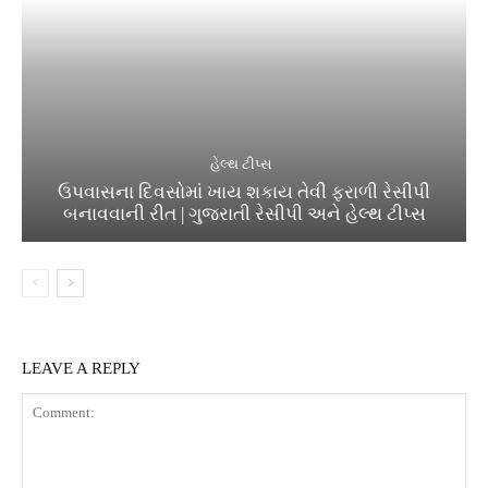
હેલ્થ ટીપ્સ
ઉપવાસના દિવસોમાં ખાય શકાય તેવી ફરાળી રેસીપી
બનાવવાની રીત | ગુજરાતી રેસીપી અને હેલ્થ ટીપ્સ
LEAVE A REPLY