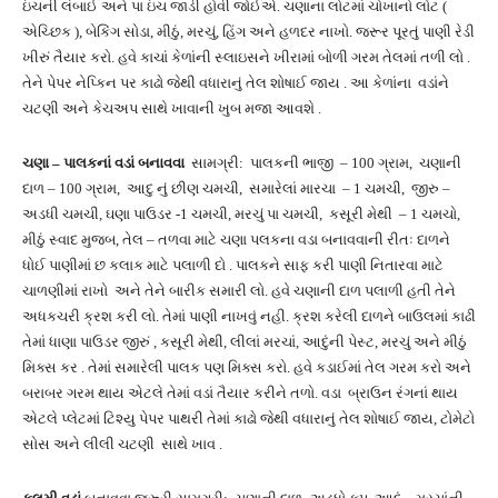
ઇંચની લંબાઈ અને પા ઇંચ જાડી હોવી જોઈએ. ચણાના લોટમાં ચોખાનો લોટ (
એચ્છિક ), બેકિંગ સોડા, મીઠું, મરચું, હિંગ અને હળદર નાખો. જરૂર પૂરતું પાણી રેડી
ખીરું તૈયાર કરો. હવે કાચાં કેળાંની સ્લાઇસને ખીરામાં બોળી ગરમ તેલમાં તળી લો .
તેને પેપર નેપ્કિન પર કાઢો જેથી વધારાનું તેલ શોષાઈ જાય . આ કેળાંના વડાંને
ચટણી અને કેચઅપ સાથે ખાવાની ખુબ મજા આવશે .
ચણા – પાલકનાં વડાં બનાવવા
સામગ્રી: પાલકની ભાજી – 100 ગ્રામ, ચણાની
દાળ – 100 ગ્રામ, આદુ નું છીણ ચમચી, સમારેલાં મારચા – 1 ચમચી, જીરુ –
અડધી ચમચી, ઘણા પાઉડર -1 ચમચી, મરચું પા ચમચી, કસૂરી મેથી – 1 ચમચો,
મીઠું સ્વાદ મુજબ, તેલ – તળવા માટે ચણા પલકના વડા બનાવવાની રીતઃ દાળને
ધોઈ પાણીમાં છ કલાક માટે પલાળી દો . પાલકને સાફ કરી પાણી નિતારવા માટે
ચાળણીમાં રાખો અને તેને બારીક સમારી લો. હવે ચણાની દાળ પલાળી હતી તેને
અધકચરી ક્રશ કરી લો. તેમાં પાણી નાખવું નહી. ક્રશ કરેલી દાળને બાઉલમાં કાઢી
તેમાં ધાણા પાઉડર જીરું , કસૂરી મેથી, લીલાં મરચાં, આદુંની પેસ્ટ, મરચું અને મીઠું
મિક્સ કર . તેમાં સમારેલી પાલક પણ મિક્સ કરો. હવે કડાઈમાં તેલ ગરમ કરો અને
બરાબર ગરમ થાય એટલે તેમાં વડાં તૈયાર કરીને તળો. વડા બ્રાઉન રંગનાં થાય
એટલે પ્લેટમાં ટિશ્યુ પેપર પાથરી તેમાં કાઢો જેથી વધારાનું તેલ શોષાઈ જાય, ટોમેટો
સોસ અને લીલી ચટણી સાથે ખાવ .