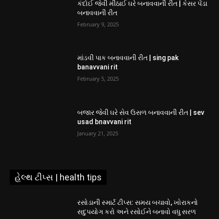
કંદોઈ જેવી મીઠાઈ ઘરે બનાવવાની રીત | કેસર પેંડા
બનાવવાની રીત
February 9, 2025
માંડવી પાક બનાવવાની રીત | sing pak
banavvani rit
February 5, 2025
બજાર જેવી ઘરે સેવ ઉસળ બનાવવાની રીત | sev
usad bnavvani rit
January 21, 2025
હેલ્થ ટીપ્સ | health tips
રસોડાની સ્માર્ટ ટીપ્સ: સમય બચાવો, ખોરાકનો
સદુપયોગ કરો અને રસોઈને બનાવો વધુ સરળ