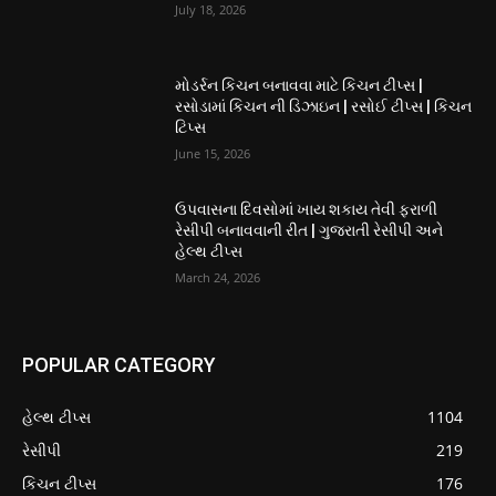
July 18, 2026
મોડર્રન કિચન બનાવવા માટે કિચન ટીપ્સ |
રસોડામાં કિચન ની ડિઝાઇન | રસોઈ ટીપ્સ | કિચન
ટિપ્સ
June 15, 2026
ઉપવાસના દિવસોમાં ખાય શકાય તેવી ફરાળી
રેસીપી બનાવવાની રીત | ગુજરાતી રેસીપી અને
હેલ્થ ટીપ્સ
March 24, 2026
POPULAR CATEGORY
હેલ્થ ટીપ્સ
1104
રેસીપી
219
કિચન ટીપ્સ
176