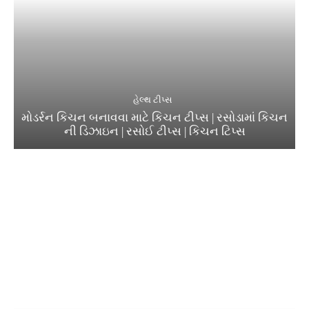
હેલ્થ ટીપ્સ
મોડર્રન કિચન બનાવવા માટે કિચન ટીપ્સ | રસોડામાં કિચન
ની ડિઝાઇન | રસોઈ ટીપ્સ | કિચન ટિપ્સ