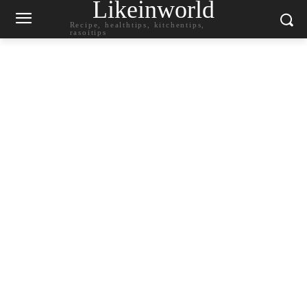
Likeinworld
Recipe, healthtips, kitchentips,
rasoitips