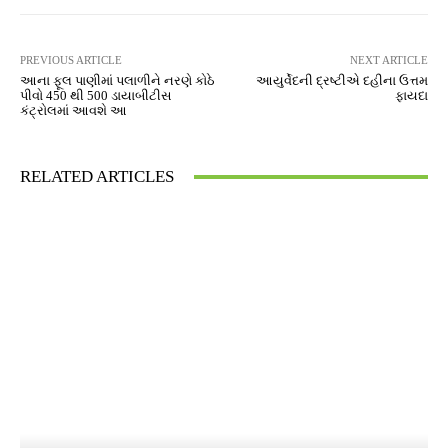
PREVIOUS ARTICLE
NEXT ARTICLE
આના ફૂલ પાણીમાં પલાળીને નરણે કોઠે
આયુર્વેદની દ્રષ્ટીએ દહીના ઉત્તમ
પીવો 450 થી 500 ડાયાબીટીસ
ફાયદા
કંટ્રોલમાં આવશે આ
RELATED ARTICLES