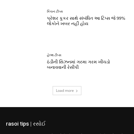
કિચન ટીપ્સ
પ્રેશર કૂકર સાથે સંબંધિત આ ટિપ્સ જે 99%
લોકોને ખબર નહીં હોય
હેલ્થ ટીપ્સ
ઠંડીની સિઝનમાં ગરમા ગરમ ખીચડો
બનાવવાની રેસીપી
Load more
rasoi tips | રસોઈ