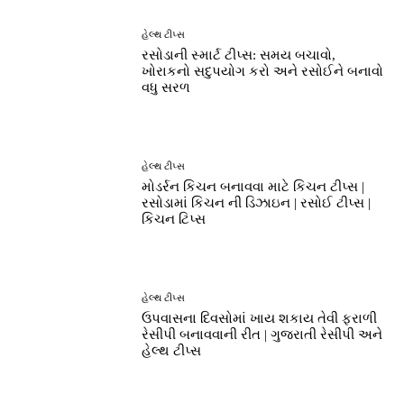
હેલ્થ ટીપ્સ
રસોડાની સ્માર્ટ ટીપ્સ: સમય બચાવો,
ખોરાકનો સદુપયોગ કરો અને રસોઈને બનાવો
વધુ સરળ
હેલ્થ ટીપ્સ
મોડર્રન કિચન બનાવવા માટે કિચન ટીપ્સ |
રસોડામાં કિચન ની ડિઝાઇન | રસોઈ ટીપ્સ |
કિચન ટિપ્સ
હેલ્થ ટીપ્સ
ઉપવાસના દિવસોમાં ખાય શકાય તેવી ફરાળી
રેસીપી બનાવવાની રીત | ગુજરાતી રેસીપી અને
હેલ્થ ટીપ્સ