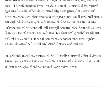
કલમી વડાં
બનાવવા જરૂરી સામગ્રી: ચણાની દાળ- અડધો કપ, આદું – મરચાંની
પેસ્ટ – 1 ચમચી, સમારેલી ડુંગળ – અડધો કપ, મરચું – 1 ચમચી, શેકેલા જીરાનો
ભૂકો અડધો ચમચો , વરિયાળી – 1 ચમચી મીઠું સ્વાદ મુજબ, તેલ – તળવા માટે
કલમી વડા બનાવવાની રીતઃ ચણાની દાળને ત્રણ કલાક પલાળી રાખો. પછી તેમાં પા
કપ પાણી રેડી મિક્સરમાં ક્રશ કરી અધકચરી પેસ્ટ બનાવો . આ પેસ્ટને એક
બાઉલમાં કાઢી લો અને બાકીની બધી સામગ્રી તેમાં સારી રીતે મિક્સ કરો . હવે આ
મિશ્રણના દસ એકસરખા ભાગ કરી અને તેના ગોળા વાળી હથેળીથી દબાવી ચપટા
કરો. એક કડાઈમાં તેલ ગરમ કરો તેમાં આ વડાને મધ્યમ આંચ સાથે બ્રાઉન
રંગના તળો. કોથમીરની ચટણી અને ટોમેટો કેચઅપ સાથે સર્વ કરો.
આ હતી બધી ચટપટી વડા બનાવવાની રેસીપી આવીજ અવનવી રેસિપ[ઈ મેળવવા
અમારા ફેસબુક પેઝ્ને લાઇક કરો અને શેર કરો અને જો તમે કોઈ નવીન વાનગી
મેળવવા માંગતા હોય તો કમેન્ટ બોક્સમાં જરૂર કમેન્ટ કરજો
Facebook
Twitter
Pinterest