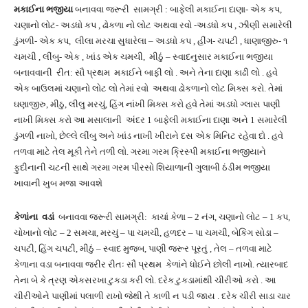
મકાઈના ભજીયા
બનાવવા જરૂરી સામગ્રી : બાફેલી મકાઈના દાણા- એક કપ,
ચણાનો લોટ- અડધો કપ , ઢોકળા નો લોટ અથવા રવો -અડધો કપ , ઝીણી સમારેલી
ડુંગળી- એક કપ, લીલા મરચા સુધારેલા – અડધો કપ , હીંગ- ચપટી , ધાણાજીરુ- ૧
ચમચી , લીંબુ- એક , ખાંડ એક ચમચી, મીઠું – સ્વાદનુસાર મકાઈના ભજીયા
બનાવવાની રીત: સૌ પ્રથમ મકાઈને બાફી લો . અને તેના દાણા કાઢી લો . હવે
એક બાઉલમાં ચણાનો લોટ લો તેમાં રવો અથવા ઢોકળાનો લોટ મિક્સ કરો. તેમાં
ઘણાજીરુ, મીઠુ, લીલુ મરચું, હિંગ નાંખી મિક્સ કરો હવે તેમાં અડધો ગ્લાસ પાણી
નાખી મિક્સ કરો આ મસાલાની અંદર 1 બાફેલી મકાઈના દાણા અને 1 સમારેલી
ડુંગળી નાખો, છેલ્લે લીંબુ અને ખાંડ નાખી ખીરાને દસ એક મિનિટ રહેવા દો . હવે
તળવા માટે તેલ મૂકી તેને તળી લો. ગરમા ગરમ ક્રિસ્પી મકાઈના ભજીયાને
ફુદીનાની ચટની સાથે ગરમા ગરમ પીરસો શિયાળાની ગુલાબી ઠંડીમ ભજીયા
ખાવાની ખુબ મજા આવશે
કેળાંના વડાં
બનાવવા જરૂરી સામગ્રી: કાચાં કેળા – 2 નંગ, ચણાનો લોટ – 1 કપ,
ચોખાનો લોટ – 2 સમચા, મરચું – પા ચમચી, હળદર – પા ચમચી, બેકિંગ સોડા –
ચપટી, હિંગ ચપટી, મીઠું – સ્વાદ મુજબ, પાણી જરૂર પૂરતું , તેલ – તળવા માટે
કેળાના વડા બનાવવા જરીર રીતઃ સૌ પ્રથમ કેળાંને ધોઈને છોલી નાખો. ત્યારબાદ
તેના બે કે ત્રણ એકસરખા ટુકડા કરી લો. દરેક ટુકડામાંથી ચીરીઓ કરો . આ
ચીરીઓને પાણીમાં પલાળી રાખો જેથી તે કાળી ન પડી જાય . દરેક ચીરી સાડા ચાર