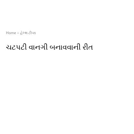
Home
હેલ્થ ટીપ્સ
ચટપટી વાનગી બનાવવાની રીત