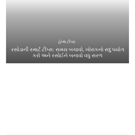
હેલ્થ ટીપ્સ
રસોડાની સ્માર્ટ ટીપ્સ: સમય બચાવો, ખોરાકનો સદુપયોગ
કરો અને રસોઈને બનાવો વધુ સરળ