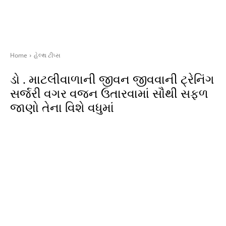
Home
હેલ્થ ટીપ્સ
ડો . માટલીવાળાની જીવન જીવવાની ટ્રેનિંગ
સર્જરી વગર વજન ઉતારવામાં સૌથી સફળ
જાણો તેના વિશે વધુમાં