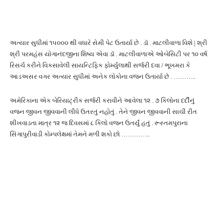
અત્યાર સુધીમાં ૧૫૦૦૦ થી વધારે સેમી પેટ ઉતાર્યા છે . ડૉ . માટલીવાળા વિશે | શ્રી
શ્રી પરમહંસ યોગાનંદજીના શિષ્ય એવા ડૉ . માટલીવાળાએ ઓબેસિટી પર ૧૦ વર્ષ
રિસર્ચ કરીને વિકસાવેલી સાયન્ટિફિક ફોર્મ્યુલાથી સર્જરી દવા / ભૂખમરા કે
આડઅસર વગર અત્યાર સુધીમાં અનેક લોકોના વજન ઉતાર્યા છે . ………..
અમેરિકાના એક બેરિયાટ્રીક સર્જરી કરાવીને આવેલા ૧૨ . ૭ કિલોના દર્દીનું
વજન જીવન જીવવાની લીધે ઉતરતું નહોતું . તેને જીવન જીવવાની સાચી રીત
શીખવાડતા માત્ર ૧૨ જ દિવસમાં ૮ કિલો વજન ઉતર્યું હતું . રૂસ્તમપુરાના
સિંગાપુરીવાડી કોમ્પલેક્ષમાં તેમને મળી શકો છો …………..