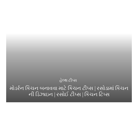
હેલ્થ ટીપ્સ
મોડર્રન કિચન બનાવવા માટે કિચન ટીપ્સ | રસોડામાં કિચન
ની ડિઝાઇન | રસોઈ ટીપ્સ | કિચન ટિપ્સ