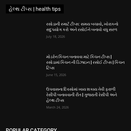
હેલ્થ ટીપ્સ | health tips
રસોડાની સ્માર્ટ ટીપ્સ: સમય બચાવો, ખોરાકનો
સદુપયોગ કરો અને રસોઈને બનાવો વધુ સરળ
July 18, 2026
મોડર્રન કિચન બનાવવા માટે કિચન ટીપ્સ |
રસોડામાં કિચન ની ડિઝાઇન | રસોઈ ટીપ્સ | કિચન
ટિપ્સ
June 15, 2026
ઉપવાસના દિવસોમાં ખાય શકાય તેવી ફરાળી
રેસીપી બનાવવાની રીત | ગુજરાતી રેસીપી અને
હેલ્થ ટીપ્સ
March 24, 2026
POPULAR CATEGORY