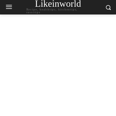
Likeinworld
Recipe, healthtips, kitchentips,
rasoitips