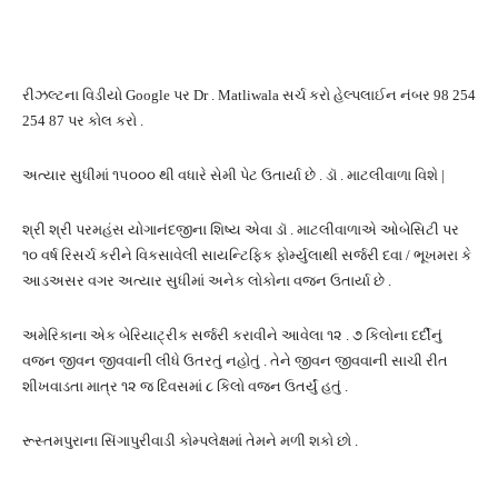
રીઝલ્ટના વિડીયો Google પર Dr . Matliwala સર્ચ કરો હેલ્પલાઈન નંબર 98 254
254 87 પર કોલ કરો .
અત્યાર સુધીમાં ૧૫૦૦૦ થી વધારે સેમી પેટ ઉતાર્યા છે . ડૉ . માટલીવાળા વિશે |
શ્રી શ્રી પરમહંસ યોગાનંદજીના શિષ્ય એવા ડૉ . માટલીવાળાએ ઓબેસિટી પર
૧૦ વર્ષ રિસર્ચ કરીને વિકસાવેલી સાયન્ટિફિક ફોર્મ્યુલાથી સર્જરી દવા / ભૂખમરા કે
આડઅસર વગર અત્યાર સુધીમાં અનેક લોકોના વજન ઉતાર્યા છે .
અમેરિકાના એક બેરિયાટ્રીક સર્જરી કરાવીને આવેલા ૧૨ . ૭ કિલોના દર્દીનું
વજન જીવન જીવવાની લીધે ઉતરતું નહોતું . તેને જીવન જીવવાની સાચી રીત
શીખવાડતા માત્ર ૧૨ જ દિવસમાં ૮ કિલો વજન ઉતર્યું હતું .
રૂસ્તમપુરાના સિંગાપુરીવાડી કોમ્પલેક્ષમાં તેમને મળી શકો છો .