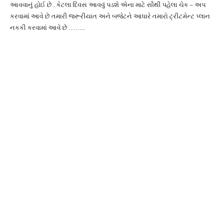
આવવાનું હોઈ છે . કેટલા દિવસ આવવું પડશે એના માટે સૌથી પહેલા ચેક – અપ
કરવામાં આવે છે તમારી જરૂરીયાત અને બજેટને આધારે તમારો ટ્રીટમેન્ટ પ્લાન
નકકી કરવામાં આવે છે ……..