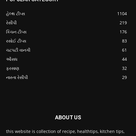
હેલ્થ ટીપ્સ
1104
રેસીપી
219
કિચન ટીપ્સ
176
રસોઈ ટીપ્સ
83
ચટપટી વાનગી
61
ઔસધ
44
ફરસાણ
32
નાસ્તા રેસીપી
29
ABOUT US
this website is collection of recipe, healthtips, kitchen tips,