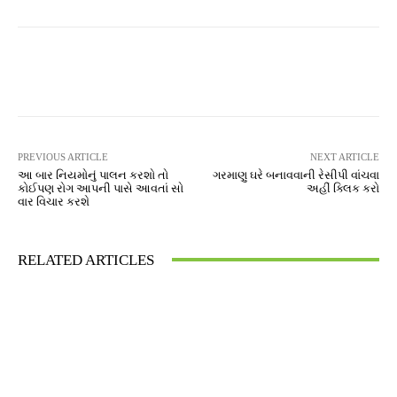
Facebook
Twitter
Pinterest
PREVIOUS ARTICLE
NEXT ARTICLE
આ બાર નિયમોનું પાલન કરશો તો
ગરમાણુ ઘરે બનાવવાની રેસીપી વાંચવા
કોઈપણ રોગ આપની પાસે આવતાં સો
અહીં ક્લિક કરો
વાર વિચાર કરશે
RELATED ARTICLES