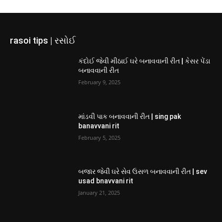
rasoi tips | રસોઈ
કંદોઈ જેવી મીઠાઈ ઘરે બનાવવાની રીત | કેસર પેંડા
બનાવવાની રીત
February 9, 2025
માંડવી પાક બનાવવાની રીત | sing pak
banavvani rit
February 5, 2025
બજાર જેવી ઘરે સેવ ઉસળ બનાવવાની રીત | sev
usad bnavvani rit
January 21, 2025