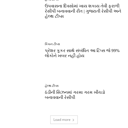
ઉપવાસના દિવસોમાં ખાય શકાય તેવી ફરાળી
રેસીપી બનાવવાની રીત | ગુજરાતી રેસીપી અને
હેલ્થ ટીપ્સ
કિચન ટીપ્સ
પ્રેશર કૂકર સાથે સંબંધિત આ ટિપ્સ જે 99%
લોકોને ખબર નહીં હોય
હેલ્થ ટીપ્સ
ઠંડીની સિઝનમાં ગરમા ગરમ ખીચડો
બનાવવાની રેસીપી
Load more