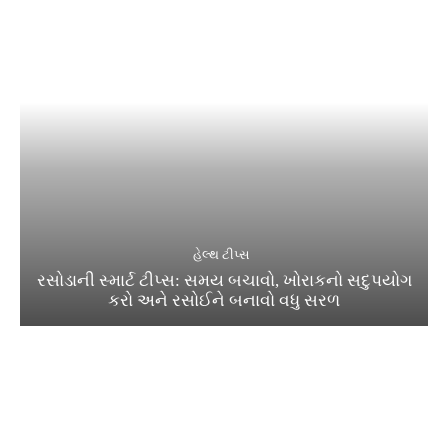
હેલ્થ ટીપ્સ
રસોડાની સ્માર્ટ ટીપ્સ: સમય બચાવો, ખોરાકનો સદુપયોગ
કરો અને રસોઈને બનાવો વધુ સરળ