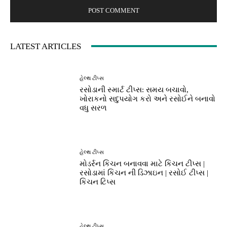
LATEST ARTICLES
હેલ્થ ટીપ્સ
રસોડાની સ્માર્ટ ટીપ્સ: સમય બચાવો,
ખોરાકનો સદુપયોગ કરો અને રસોઈને બનાવો
વધુ સરળ
હેલ્થ ટીપ્સ
મોડર્રન કિચન બનાવવા માટે કિચન ટીપ્સ |
રસોડામાં કિચન ની ડિઝાઇન | રસોઈ ટીપ્સ |
કિચન ટિપ્સ
હેલ્થ ટીપ્સ