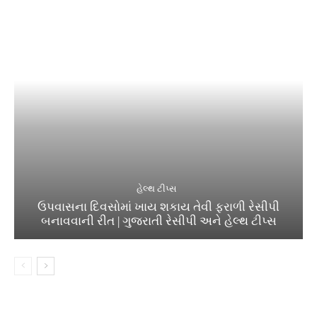
હેલ્થ ટીપ્સ
ઉપવાસના દિવસોમાં ખાય શકાય તેવી ફરાળી રેસીપી
બનાવવાની રીત | ગુજરાતી રેસીપી અને હેલ્થ ટીપ્સ