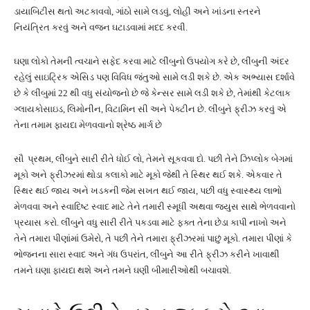
ડાયાબિટીસ થતો અટકાવવો, ગાંઠો સામે લડવું, લોહી અને ખાંડના સ્તરને
નિયંત્રિત કરવું અને વજન ઘટાડવામાં મદદ કરવી.
ઘણા લોકો તેમની ત્વચાને સફેદ કરવા માટે લીંબુનો ઉપયોગ કરે છે, લીંબુની અંદર
રહેલું સાઇટ્રિક એસિડ પણ વિવિધ જંતુઓ સામે લડી શકે છે. એક અભ્યાસ દર્શાવે
છે કે લીંબુમાં 22 થી વધુ સંયોજનો છે જે કેન્સર સામે લડી શકે છે, તેમાંથી કેટલાક
ગ્લાયકોસાઇડ, લિમોનીન, વિટામિન સી અને પેક્ટીન છે. લીંબુને ફ્રીઝ કરવું એ
તેના તમામ ફાયદા મેળવવાનો શ્રેષ્ઠ માર્ગ છે
સૌ પ્રથમ, લીંબુને સારી રીતે ધોઈ લો, તેમને સૂકવવા દો. પછી તેને ઝિપ્લોક બેગમાં
મૂકો અને ફ્રીઝરમાં થોડા કલાકો માટે મૂકો જેથી તે સ્થિર થઈ શકે. એકવાર તે
સ્થિર થઈ જાય અને ખડકની જેમ સખત થઈ જાય, પછી વધુ સ્વાસ્થ્ય લાભો
મેળવવા અને સ્વાદિષ્ટ સ્વાદ માટે તેને તમારી સ્મૂધી અથવા જ્યુસ સાથે ભેળવવાનો
પ્રયાસ કરો. લીંબુને વધુ સારી રીતે પકડવા માટે ફક્ત તેના છેડા કાપી નાખો અને
તેને તમારા પીણાંમાં ઉમેરો, તે પછી તેને તમારા ફ્રીઝરમાં પાછું મૂકો. તમારા પીણાં કે
ભોજનના સારા સ્વાદ અને ગંધ ઉપરાંત, લીંબુને આ રીતે ફ્રીઝ કરીને ખાવાથી
તમને ઘણા ફાયદા થશે અને તમને ઘણી બીમારીઓથી બચાવશે.