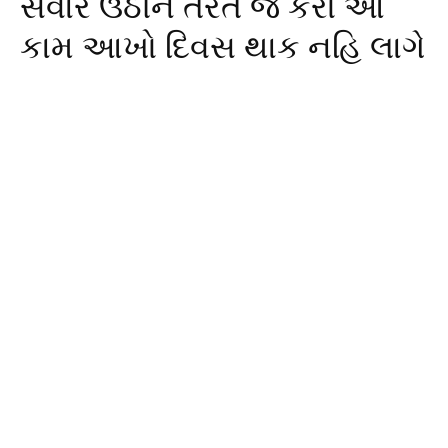
સવારે ઉઠીને તરત જ કરો આ
કામ આખો દિવસ થાક નહિ લાગે