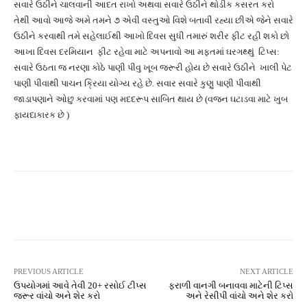
સવારે ઉઠીને ચાલવાની આદત રાખો અથવા સવારે ઉઠીને થોડીક કસરત કરો
તેથી આવો આજે અમે તમને ૭ એવી વસ્તુઓ વિશે બતાવી રહ્યા છીએ જેને સવારે
ઉઠીને કરવાથી તમે સહેલાઈથી આખો દિવસ સુધી તમારું શરીર ફીટ રહી શકો છો
આખા દિવસ દરમિયાન ફીટ રહેવા માટે અપનાવો આ મફતમાં ઘરગથ્થું ટિપ્સ:
સવારે ઉઠતા જ નરણા કોઠે પાણી પીવુ ખૂબ જરૂરી હોય છે સવારે ઉઠીને ખાલી પેટ
પાણી પીવાથી પાચન ક્રિયા યોગ્ય રહે છે. સવાર સવારે કુણુ પાણી પીવાથી
જાડાપણાને ઓછુ કરવામાં પણ મદદરૂપ સાબિત થાય છે (વજન ઘટાડવા માટે ખુબ
ફાયદાકારક છે )
Facebook
Twitter
Pinterest
PREVIOUS ARTICLE
NEXT ARTICLE
ઉપયોગમાં આવે તેવી 20+ રસોઈ ટીપ્સ
ફરાળી વાનગી બનાવવા માટેની ટિપ્સ
જરૂર વાંચો અને શેર કરો
અને રેસીપી વાંચો અને શેર કરો