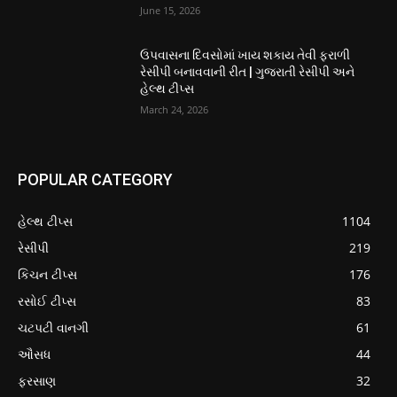
June 15, 2026
ઉપવાસના દિવસોમાં ખાય શકાય તેવી ફરાળી
રેસીપી બનાવવાની રીત | ગુજરાતી રેસીપી અને
હેલ્થ ટીપ્સ
March 24, 2026
POPULAR CATEGORY
હેલ્થ ટીપ્સ
1104
રેસીપી
219
કિચન ટીપ્સ
176
રસોઈ ટીપ્સ
83
ચટપટી વાનગી
61
ઔસધ
44
ફરસાણ
32