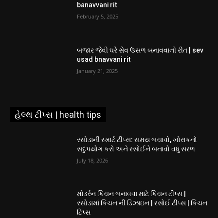
banavvani rit
February 5, 2025
બજાર જેવી ઘરે સેવ ઉસળ બનાવવાની રીત | sev
usad bnavvani rit
January 21, 2025
હેલ્થ ટીપ્સ | health tips
રસોડાની સ્માર્ટ ટીપ્સ: સમય બચાવો, ખોરાકનો
સદુપયોગ કરો અને રસોઈને બનાવો વધુ સરળ
July 18, 2026
મોડર્રન કિચન બનાવવા માટે કિચન ટીપ્સ |
રસોડામાં કિચન ની ડિઝાઇન | રસોઈ ટીપ્સ | કિચન
ટિપ્સ