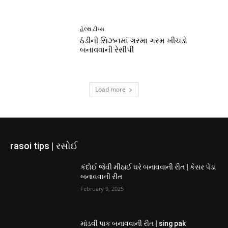
હેલ્થ ટીપ્સ
ઠંડીની સિઝનમાં ગરમા ગરમ ખીચડો
બનાવવાની રેસીપી
Load more
rasoi tips | રસોઈ
કંદોઈ જેવી મીઠાઈ ઘરે બનાવવાની રીત | કેસર પેંડા
બનાવવાની રીત
February 9, 2025
માંડવી પાક બનાવવાની રીત | sing pak