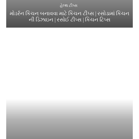
હેલ્થ ટીપ્સ
મોડર્રન કિચન બનાવવા માટે કિચન ટીપ્સ | રસોડામાં કિચન
ની ડિઝાઇન | રસોઈ ટીપ્સ | કિચન ટિપ્સ