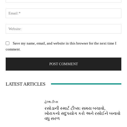
Ema
Web
Save my name, email, and website in this browser for the next time I
comment.
LATEST ARTICLES
હેલ્થ ટીપ્સ
રસોડાની સ્માર્ટ ટીપ્સ: સમય બચાવો,
ખોરાકનો સદુપયોગ કરો અને રસોઈને બનાવો
વધુ સરળ