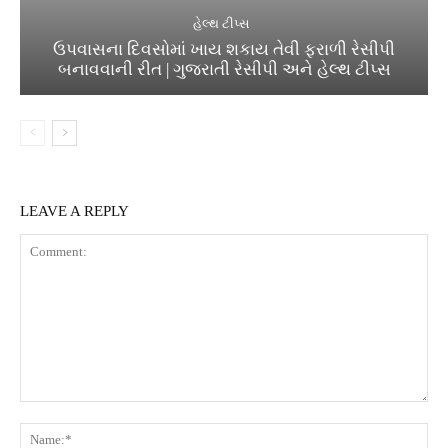
હેલ્થ ટીપ્સ
ઉપવાસના દિવસોમાં ખાય શકાય તેવી ફરાળી રેસીપી
બનાવવાની રીત | ગુજરાતી રેસીપી અને હેલ્થ ટીપ્સ
LEAVE A REPLY
Comment:
Na