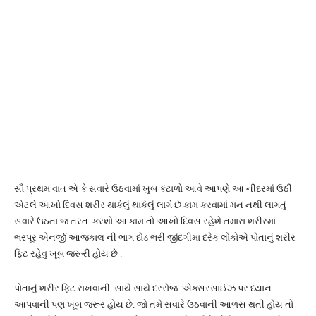
સૌ પ્રથમ વાત એ કે સવારે ઉઠવામાં ખુબ કંટાળો આવે આપણે આ નીદરમાં ઉઠી
એટલે આખો દિવસ શરીર થાકેલું થાકેલું લાગે છે કામ કરવામાં મન નથી લાગતું
સવારે ઉઠતા જ તરત કરશો આ કામ તો આખો દિવસ રહેશે તમારા શરીરમાં
ભરપૂર એનર્જી આજકાલ ની ભાગ દોડ ભરી જીંદગીમા દરેક લોકોએ પોતાનું શરીર
ફિટ રહેવુ ખૂબ જરૂરી હોય છે .
પોતાનું શરીર ફિટ રાખવાની સાથે સાથે દરરોજ એક્સરસાઈઝ પર ધ્યાન
આપવાની પણ ખૂબ જરૂર હોય છે. જો તમે સવારે ઉઠવાની આળસ થતી હોય તો