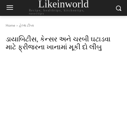
Likeinworld
Recipe, healthtips, kitchentips,
rasoitips
Home
હેલ્થ ટીપ્સ
ડાયાબિટીસ, કેન્સર અને ચરબી ઘટાડવા
માટે ફ્રીજરના ખાનામાં મૂકી દો લીંબુ