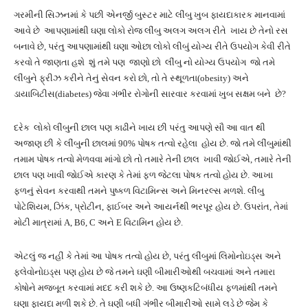
ગરમીની સિઝનમાં કે પછી એનર્જી બુસ્ટર માટે લીંબુ ખુબ ફાયદાકારક માનવામાં
આવે છે આપણામાંથી ઘણા લોકો રોજ લીંબુ અલગ અલગ રીતે ખાય છે તેનો રસ
બનાવે છે, પરંતુ આપણામાંથી ઘણા ઓછા લોકો લીબું યોગ્ય રીતે ઉપયોગ કેવી રીતે
કરવો તે જાણતા હશે શું તમે પણ જાણો છો લીંબુ નો યોગ્ય ઉપયોગ જો તમે
લીંબુને ફ્રીઝ કરીને તેનું સેવન કરો છો, તો તે સ્થૂળતા(obesity) અને
ડાયાબિટીસ(diabetes) જેવા ગંભીર રોગોની સારવાર કરવામાં ખુબ સક્ષમ બને છે?
દરેક લોકો લીંબુની છાલ પણ કાઢીને ખાય છી પરંતુ આપણે સૌ આ વાત થી
અજાણ છી કે લીંબુની છાલમાં 90% પોષક તત્વો રહેલા હોય છે. જો તમે લીંબુમાંથી
તમામ પોષક તત્વો મેળવવા માંગો છો તો તમારે તેની છાલ ખાવી જોઈએ, તમારે તેની
છાલ પણ ખાવી જોઈએ કારણ કે તેમાં ફળ જેટલા પોષક તત્વો હોય છે. આખા
ફળનું સેવન કરવાથી તમને પુષ્કળ વિટામિન્સ અને મિનરલ્સ મળશે. લીંબુ
પોટેશિયમ, ઝિંક, પ્રોટીન, ફાઈબર અને આયર્નથી ભરપૂર હોય છે. ઉપરાંત, તેમાં
મોટી માત્રામાં A, B6, C અને E વિટામિન હોય છે.
એટલું જ નહીં કે તેમાં આ પોષક તત્વો હોય છે, પરંતુ લીંબુમાં લિમોનોઇડ્સ અને
ફ્લેવોનોઇડ્સ પણ હોય છે જે તમને ઘણી બીમારીઓથી બચવામાં અને તમારા
કોષોને મજબૂત કરવામાં મદદ કરી શકે છે. આ ઉષ્ણકટિબંધીય ફળમાંથી તમને
ઘણા ફાયદા મળી શકે છે. તે ઘણી બધી ગંભીર બીમારીઓ સામે લડે છે જેમ કે