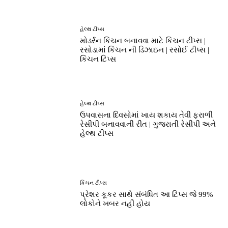
હેલ્થ ટીપ્સ
મોડર્રન કિચન બનાવવા માટે કિચન ટીપ્સ |
રસોડામાં કિચન ની ડિઝાઇન | રસોઈ ટીપ્સ |
કિચન ટિપ્સ
હેલ્થ ટીપ્સ
ઉપવાસના દિવસોમાં ખાય શકાય તેવી ફરાળી
રેસીપી બનાવવાની રીત | ગુજરાતી રેસીપી અને
હેલ્થ ટીપ્સ
કિચન ટીપ્સ
પ્રેશર કૂકર સાથે સંબંધિત આ ટિપ્સ જે 99%
લોકોને ખબર નહીં હોય