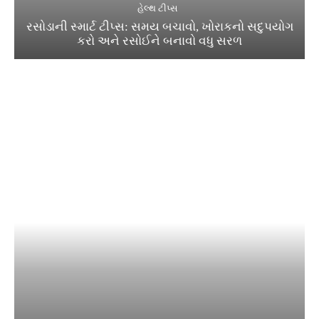
હેલ્થ ટીપ્સ
રસોડાની સ્માર્ટ ટીપ્સ: સમય બચાવો, ખોરાકનો સદુપયોગ
કરો અને રસોઈને બનાવો વધુ સરળ