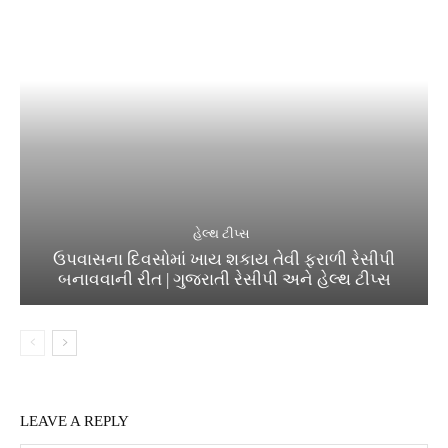
હેલ્થ ટીપ્સ
ઉપવાસના દિવસોમાં ખાય શકાય તેવી ફરાળી રેસીપી
બનાવવાની રીત | ગુજરાતી રેસીપી અને હેલ્થ ટીપ્સ
LEAVE A REPLY