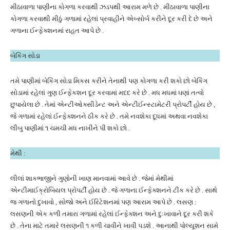
મીઠાવાળા પાણીના કોગળા કરવાથી ઝડપથી આરામ મળે છે . મીઠાવાળા પાણીના
કોગળા કરવાથી મીઠું ગળામાં રહેલાં પ્રવાહીને એબ્સોર્બ કરીને દૂર કરી દે છે અને
ગળાના ઈન્ફેક્શનમાં રાહત આપે છે .
બેકિંગ સોડા
તમે પાણીમાં બેકિંગ સોડા મિકસ કરીને તેનાથી પણ કોગળા કરી શકો છો બેકિંગ
સોડામાં રહેલાં ગુણ ઈન્ફેકશન દૂર કરવામાં મદદ કરે છે . મધ મધમાં ઘણાં તત્વો
છુપાયેલા છે . તેમાં એન્ટીઓક્સીડેન્ટ અને એન્ટીઈન્સ્ટામેટરી પ્રોપર્ટી હોય છે ,
જે ગળામાં રહેલાં ઈન્ફેક્શનને ઠીક કરે છે . તમે નવશેકા દૂધમાં અથવા નવશેકા
લીંબુ પાણીમાં ૧ ચમચી મધ નાખીને પી શકો છો .
મેથી :
લીલાં શાકભાજીને ગુણોની ખાણ માનવામાં આવે છે . જેમાં મેથીમાં
એન્ટીમાઈક્રોબિયલ પ્રોપર્ટી હોય છે . જે ગળાના ઈન્ફેક્શનને ટીંક કરે છે . સાથે
જ ગળાનો દુખાવો , સોજો અને ઈરિટેશનમાં પણ આરામ આપે છે . લસણ :
લસણની એક કળી તમારા ગળામાં રહેલાં ઈન્ફેક્શન અને દુઃખાવાને દૂર કરી શકે
છે . તેના માટે તમારે લસણની ૧ કળી ચાવીને ખાવી પડશે . આનાથી પોલ્યૂશન સામે