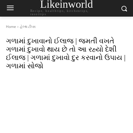
Likeinworld
Recipe, healthtips, kitchentips,
rasoitips
Home
હેલ્થ ટીપ્સ
ગળામાં દુખાવાનો ઈલાજ | જમતી વખતે
ગળામાં દુખાવો થાય છે તો આ રહ્યો દેશી
ઈલાજ | ગળામાં દુખાવો દુર કરવાનો ઉપાય |
ગળામાં સોજો