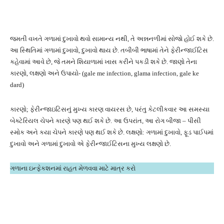
જમતી વખતે ગળામાં દુખાવો થવો સામાન્ય નથી, તે અન્નનળીમાં સોજો હોઈ શકે છે.
આ સ્થિતિમાં ગળામાં દુખાવો, દુખાવો થાય છે. તબીબી ભાષામાં તેને ફેરીન્જાઈટિસ
કહેવામાં આવે છે, જે તમને શિયાળામાં ખાસ કરીને પકડી શકે છે. જાણો તેના
કારણો, લક્ષણો અને ઉપાયો- (gale me infection, glama infection, gale ke
dard)
કારણો; ફેરીન્જાઇટિસનું મુખ્ય કારણ વાયરસ છે, પરંતુ કેટલીકવાર આ સમસ્યા
બેક્ટેરિયલ ચેપને કારણે પણ થઈ શકે છે. આ ઉપરાંત, આ રોગ બીજા – પીસી
સ્મોક અને કયા ચેપને કારણે પણ થઈ શકે છે. લક્ષણો: ગળામાં દુખાવો, ફૂડ પાઈપમાં
દુખાવો અને ગળામાં દુખાવો એ ફેરીન્જાઈટિસના મુખ્ય લક્ષણો છે.
ગળાના ઇન્ફેકશનમાં રાહત મેળવવા માટે માત્ર કરો