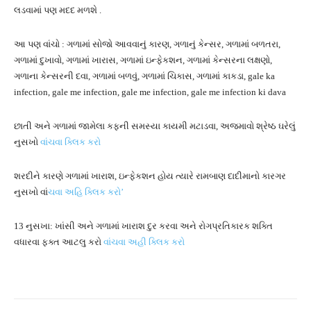
લડવામાં પણ મદદ મળશે .
આ પણ વાંચો : ગળામાં સોજો આવવાનું કારણ, ગળાનું કેન્સર, ગળામાં બળતરા,
ગળામાં દુખાવો, ગળામાં ખારાસ, ગળામાં ઇન્ફેકશન, ગળામાં કેન્સરના લક્ષણો,
ગળાના કેન્સરની દવા, ગળામાં બળવું, ગળામાં ચિકાસ, ગળામાં કાકડા, gale ka
infection, gale me infection, gale me infection, gale me infection ki dava
છાતી અને ગળામાં જામેલા કફની સમસ્યા કાયમી મટાડવા, અજમાવો શ્રેષ્ઠ ઘરેલું
નુસખો
વાંચવા ક્લિક કરો
શરદીને કારણે ગળામાં ખારાશ, ઇન્ફેકશન હોય ત્યારે રામબાણ દાદીમાનો કારગર
નુસખો વાં
ચવા અહિ ક્લિક કરો’
13 નુસખા: ખાંસી અને ગળામાં ખારાશ દુર કરવા અને રોગપ્રતિકારક શક્તિ
વધારવા ફક્ત આટલુ કરો
વાંચવા અહી ક્લિક કરો