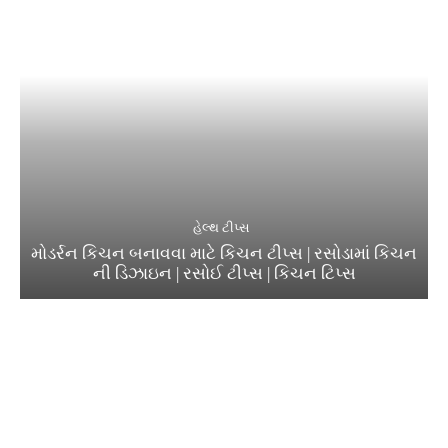
હેલ્થ ટીપ્સ
મોડર્રન કિચન બનાવવા માટે કિચન ટીપ્સ | રસોડામાં કિચન
ની ડિઝાઇન | રસોઈ ટીપ્સ | કિચન ટિપ્સ