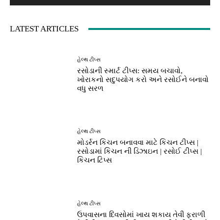
LATEST ARTICLES
હેલ્થ ટીપ્સ
રસોડાની સ્માર્ટ ટીપ્સ: સમય બચાવો,
ખોરાકનો સદુપયોગ કરો અને રસોઈને બનાવો
વધુ સરળ
હેલ્થ ટીપ્સ
મોડર્રન કિચન બનાવવા માટે કિચન ટીપ્સ |
રસોડામાં કિચન ની ડિઝાઇન | રસોઈ ટીપ્સ |
કિચન ટિપ્સ
હેલ્થ ટીપ્સ
ઉપવાસના દિવસોમાં ખાય શકાય તેવી ફરાળી