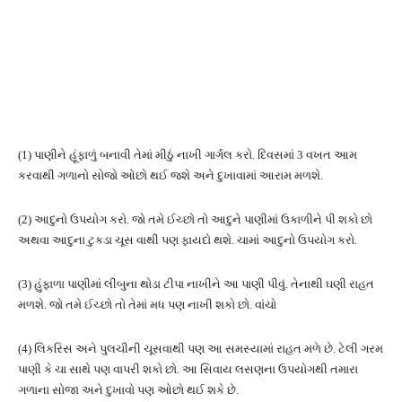
(1) પાણીને હૂંફાળું બનાવી તેમાં મીઠું નાખી ગાર્ગલ કરો. દિવસમાં 3 વખત આમ
કરવાથી ગળાનો સોજો ઓછો થઈ જશે અને દુખાવામાં આરામ મળશે.
(2) આદુનો ઉપયોગ કરો. જો તમે ઈચ્છો તો આદુને પાણીમાં ઉકાળીને પી શકો છો
અથવા આદુના ટુકડા ચૂસ વાથી પણ ફાયદો થશે. ચામાં આદુનો ઉપયોગ કરો.
(3) હુંફાળા પાણીમાં લીંબુના થોડા ટીપા નાખીને આ પાણી પીવું. તેનાથી ઘણી રાહત
મળશે. જો તમે ઈચ્છો તો તેમાં મધ પણ નાખી શકો છો. વાંચો
(4) લિકરિસ અને પુલચીની ચૂસવાથી પણ આ સમસ્યામાં રાહત મળે છે. ટેલી ગરમ
પાણી કે ચા સાથે પણ વાપરી શકો છો. આ સિવાય લસણના ઉપયોગથી તમારા
ગળાના સોજા અને દુખાવો પણ ઓછો થઈ શકે છે.