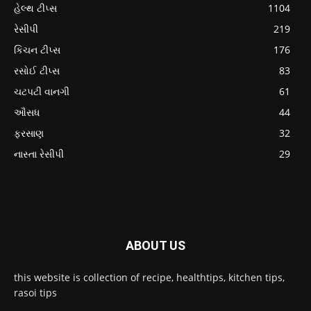
હેલ્થ ટીપ્સ
1104
રેસીપી
219
કિચન ટીપ્સ
176
રસોઈ ટીપ્સ
83
ચટપટી વાનગી
61
ઔસધ
44
ફરસાણ
32
નાસ્તા રેસીપી
29
ABOUT US
this website is collection of recipe, healthtips, kitchen tips,
rasoi tips