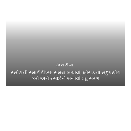
હેલ્થ ટીપ્સ
રસોડાની સ્માર્ટ ટીપ્સ: સમય બચાવો, ખોરાકનો સદુપયોગ
કરો અને રસોઈને બનાવો વધુ સરળ