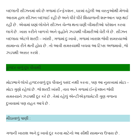
બદલાતી સીઝનમાં વધે છે ગળામાં ઈન્ફેકશન , ઘરમાં રહેલી આ વસ્તુઓથી મેળવો
આરામ હાલ સીઝન બદલાઈ રહી છે અને ધીરે ધીરે શિયાળાની શરૂઆત પણ થઈ
રહી છે . એવામાં ઘણાં લોકોને સીઝન ચેન્જ થતા ઘણી બીમારીઓ પરેશાન કરવા
લાગે છે . ખાસ કરીને બાળકો અને વૃદ્ધોને ઝડપથી બીમારીઓ ઘેરી લે છે . સીઝન
બદલાય એટલે શરદી – ખાંસી , ગળામાં દુઃખાવો , ગળામાં ખારાશ જેવી સમસ્યાઓ
સામાન્ય રીતે થતી હોય છે . તો આવી સમસ્યાથી બચવા આ ટિપ્સ અજમાવો , જે
ઝડપથી અસર કરશે .
હળદર વાળું દૂધ પીવાથી
મોટાભાગે લોકો હળદરવાળું દૂધ પીવાનું પસંદ નથી કરતા , પણ આ નુસખામાં મોટા –
મોટા ગુણો રહેલાં છે . જે શરદી ખાંસી , તાવ અને ગળામાં ઈન્ફેક્શન જેવી
સમસ્યાને ઝડપથી દૂર કરે છે . તેમાં રહેલું એન્ટીએફ્લામેટરી ગુણ ગળાના
દુખાવામાં પણ રાહત આપે છે .
મીઠાવાળું પાણી :
ગળાની ખારાશ અને દુઃખાવો દૂર કરવા માટેનો આ સૌથી સામાન્ય ઉપાય છે .