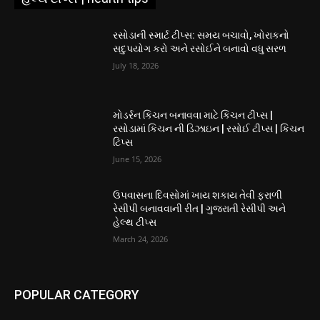
રસોડાની સ્માર્ટ ટીપ્સ: સમય બચાવો, ખોરાકનો
સદુપયોગ કરો અને રસોઈને બનાવો વધુ સરળ
July 18, 2026
મોડર્રન કિચન બનાવવા માટે કિચન ટીપ્સ |
રસોડામાં કિચન ની ડિઝાઇન | રસોઈ ટીપ્સ | કિચન
ટિપ્સ
June 15, 2026
ઉપવાસના દિવસોમાં ખાય શકાય તેવી ફરાળી
રેસીપી બનાવવાની રીત | ગુજરાતી રેસીપી અને
હેલ્થ ટીપ્સ
March 24, 2026
POPULAR CATEGORY