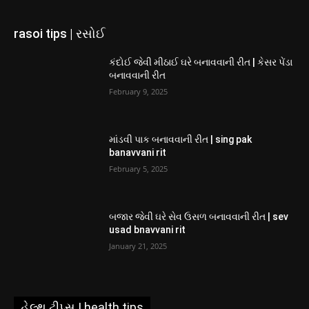
rasoi tips | રસોઈ
કંદોઈ જેવી મીઠાઈ ઘરે બનાવવાની રીત | કેસર પેંડા
બનાવવાની રીત
February 9, 2025
માંડવી પાક બનાવવાની રીત | sing pak
banavvani rit
February 5, 2025
બજાર જેવી ઘરે સેવ ઉસળ બનાવવાની રીત | sev
usad bnavvani rit
January 21, 2025
હેલ્થ ટીપ્સ | health tips