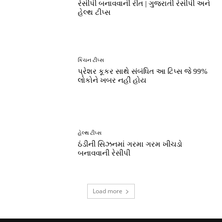
રેસીપી બનાવવાની રીત | ગુજરાતી રેસીપી અને
હેલ્થ ટીપ્સ
કિચન ટીપ્સ
પ્રેશર કૂકર સાથે સંબંધિત આ ટિપ્સ જે 99%
લોકોને ખબર નહીં હોય
હેલ્થ ટીપ્સ
ઠંડીની સિઝનમાં ગરમા ગરમ ખીચડો
બનાવવાની રેસીપી
Load more