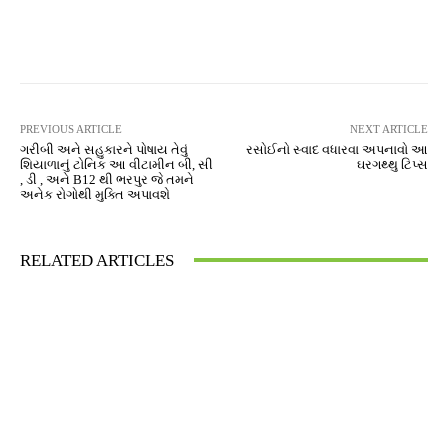
Facebook
Twitter
Pinterest
PREVIOUS ARTICLE
NEXT ARTICLE
ગરીબી અને સહુકારને પોષાય તેવું
રસોઈનો સ્વાદ વધારવા અપનાવો આ
શિયાળાનું ટોનિક આ વીટામીન બી, સી
ઘરગથ્થુ ટિપ્સ
, ડી , અને B12 થી ભરપુર જે તમને
અનેક રોગોથી મુક્તિ અપાવશે
RELATED ARTICLES