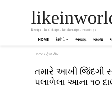
likeinworl
Recipe, healthtips, kitchentips, rasoitips
HOME
રેસીપી
અથાણા
મસાલા
Home
હેલ્થ ટીપ્સ
તમારે આખી જિંદગી સ્વ
પલાળેલા આના ૧૦ દા