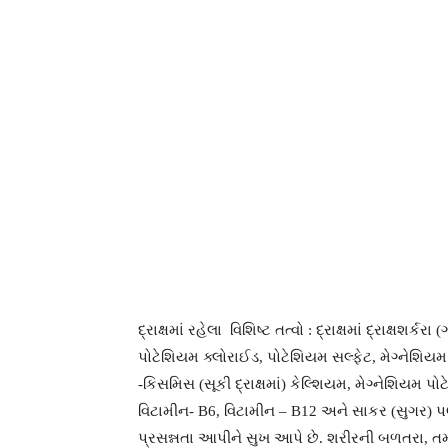
દ્રાક્ષમાં રહેલા વિશિષ્ટ તત્વો : દ્રાક્ષમાં દ્રાક્ષશ
પોટેશિયમ ક્લોરાઈડ, પોટેશિયમ સલ્ફેટ, મેગ્નેશિયમ 
-કિસમિસ (સૂકી દ્રાક્ષમાં) કેલ્શિયમ, મેગ્નેશિયમ પ
વિટામીન- B6, વિટામીન – B12 અને સાકર (સુગર) પ
પ્રસન્નતા આપીને સુખ આપે છે. શરીરની બળતરા, તમામ 