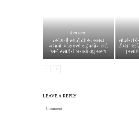
હેલ્થ ટીપ્સ
રસોડાની સ્માર્ટ ટીપ્સ: સમય
મોડર્રન ક
બચાવો, ખોરાકનો સદુપયોગ કરો
ટીપ્સ | ર
અને રસોઈને બનાવો વધુ સરળ
| રસોઈ
LEAVE A REPLY