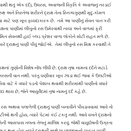
 કરવાથી થતું એક દર્દ), ઉધરસ, અવાજની વિકૃતિ કે અવાજનું તરડાઈ
: રુક્ષ અને નિસ્તેજ શરીરને દ્રાક્ષ તેના સ્નિગ્ધગુણથી મૃદુ-કોમળ
 ત્વચા માટે પણ ખૂબ ફાયદાકારક છે. તમે આ પાણીનું સેવન પાન કરી
ષના પાણીમાં લીંબુનો રસ ઉમેરવાથી ત્વચા અને વાળમાં ફ્રી
િત સેવનથી હાઈ બ્લડ પ્રેશર વાળા લોકોને મોટી રાહત મળે છે.
 દ્રાક્ષનું પાણી પીવું જોઈએ. તેમાં લીંબુનો રસ મિક્ષ કરવાથી તે
્ષનાં ગુણોની વિશેષ નોંધ લીધી છે. દ્રાક્ષ તૃષા નામના દર્દને મટાડે
તી તરસની વાત નથી. પરંતુ ઘણીવાર ખૂબ ઝાડા થઈ જવા કે ઉલટીઓ
ા વાટે કે વધારે પડતો પેશાબ થવાથી શરીરમાંથી પાણીનો વધારે
થાય છે, જેને આયુર્વેદમાં તૃષા નામનું દર્દ કહે છે.
ષનો રસ અથવા પલાળેલી દ્રાક્ષનું પાણી બનાવીને પીવડાવવામાં આવે તો
ટીઓ થતી હોય, ત્યારે પેટમાં કંઈ ટકતું નથી. આવે વખતે દ્રાક્ષનો
નાભિની આસપાસ તલના તેલનું માલિશ કરવું. જેથી વાયુદોષની ઉગ્રતા
ાડા થતા હોય ત્યારે દ્રાક્ષની સાથે ધા ણાજીરૂનો પાવડર પાણી