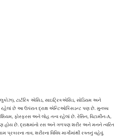
ર્કરા (ગ્લુકોઝ), ટાર્ટરિક એસિડ, સાઇટ્રિકએસિડ, સોડિયમ અને
રહેલાં છે આ ઉપંરાત દ્રાક્ષ એન્ટિઓકિસડન્ટ પણ છે. મુનક્કા
ોટેશિયમ, ફોસ્ફરસ અને લોહ તત્વ રહેલાં છે. રેસિન, વિટામીન-A,
ણ હોય છે. દ્રાક્ષમાંનો રસ અને ગળપણ શરીર અને મનને ત્વરિત
પ્રકારના તાવ, શરીરના વિવિધ માર્ગોમાંથી રક્તનું વહેવું.