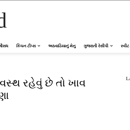
d
ઔસધ
કિચન ટીપ્સ
અઠવાડિયાનું મેનુ
ગુજરાતી રેસીપી
સ્વીટ
L
સ્થ રહેવું છે તો ખાવ
ણા