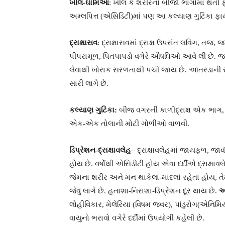
ખીલ-ઘામિઆ
: ખીલ કે શરીરના બીજા ભાગોમાં થતી ફ
અમ્લપિત્ત (એસિડિટી)માં પણ આ કલ્યાણ ગુટિકા ફા
દ્રાક્ષાસવ
: દ્રાક્ષાસવમાં દ્રાક્ષ ઉપરાંત લવિંગ,
પીપરામૂળ, પિતપાપડો વગેરે ઔષઘિઓ આવે લી છે. જમ્
લેવાથી ખોરાક સરળતાથી પચી જાય છે. આંતરડાની સમ
સારી લાગે છે.
કલ્યાણ ગુટિકા:
બીજ વગરની કાળીદ્રાક્ષ એક ભાગ, અન
એક-એક તોલાની મોટી ગોળીઓ વાળવી.
ડિપ્રેશન-દ્રાક્ષાવલેહ
– દ્રાક્ષાવલેહમાં જાયફળ, જ
હોય છે. વર્ષોથી એસિડીટી હોય એવા દર્દીએ દ્રાક્ષાવ
જેમના શરીર અને મન થાકેલાં-માંદલાં રહેતાં હોય, તે
જેવું લાગે છે. હતાશા-નિરાશા-ડિપ્રેશન દૂર થાય છે.
આ
લોહીવિકાર, મેલેરિયા (વિષમ જ્વર), પાંડુરોગ(એનિમ
વાયુનો ભરાવો વગેરે દર્દીમાં ઉપયોગી કહેલી છે.