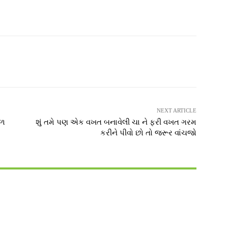
witter
Pinterest
WhatsApp
NEXT ARTICLE
ફળ
શું તમે પણ એક વખત બનાવેલી ચા ને ફરી વખત ગરમ
કરીને પીવો છો તો જરૂર વાંચજો