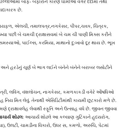
ોલ્લીઓમાં બાફ- બફારાને કારણે ઘામીઆ વગેરે દર્દોમાં તથા
યદાકારક છે.
 તજ, જાયફળ, એલચી, તમાલપત્ર,નગકેસર, પીપર,ચવક, ચિત્રક,
યા પછી બે ચમચી દ્રાક્ષાસવમાં બે ચમ ચી પાણી મિક્સ કરીને
સ્યાઓ, પાઈલ્સ, કરમિયા, માથાનો દુ:ખાવો દૂર થાય છે. ભૂખ
ે હરડેનું ચૂર્ણ બે ભાગ લઈને બંનેને બંનેને બરાબર લસોટીને
ાવંત્રી, લવિંગ, વંશલોચન, નાગકેસર, કમળકાકડી વગેરે ઔષધિઓ
લેહ નિય મિત લેવું. તેનાથી એસિડિટીમાંથી કાયમી છૂટકારો મળે છે.
મણે દ્રાક્ષાવલેહ લેવાથી સ્ફૂતિ અને ઉત્સાહ વધે છે. જીવન જીવવા
ચાર્ય શોઢલ
: આચાર્ય શોઢલે આ કલ્યાણ ગુટિકાને હૃદયરોગ,
િયા), ઉલટી, ચામડીના વિકારો, ઉધર સ, કમળો, અરુચિ, પેટમાં