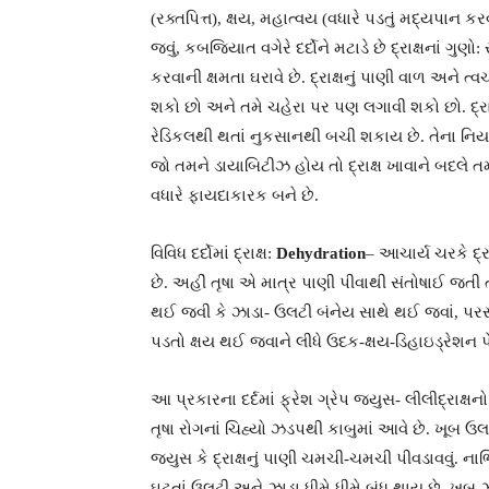
(રક્તપિત્ત), ક્ષય, મહાત્વય (વધારે પડતું મદ્યપાન
જવું, કબજિયાત વગેરે દર્દોને મટાડે છે દ્રાક્ષનાં ગુણો
કરવાની ક્ષમતા ઘરાવે છે. દ્રાક્ષનું પાણી વાળ અને
શકો છો અને તમે ચહેરા પર પણ લગાવી શકો છો. દ્રાક્
રેડિકલથી થતાં નુકસાનથી બચી શકાય છે. તેના નિયમ
જો તમને ડાયાબિટીઝ હોય તો દ્રાક્ષ ખાવાને બદલે તમારે
વધારે ફાયદાકારક બને છે.
વિવિધ દર્દોમાં દ્રાક્ષ:
Dehydration
– આચાર્ય ચરકે દ્રાક
છે. અહીં તૃષા એ માત્ર પાણી પીવાથી સંતોષાઈ જ
થઈ જવી કે ઝાડા- ઉલટી બંનેય સાથે થઈ જવાં, પરસેવ
પડતો ક્ષય થઈ જવાને લીધે ઉદક-ક્ષય-ડિહાઇડ્રેશન પેદા 
આ પ્રકારના દર્દમાં ફ્રેશ ગ્રેપ જ્યુસ- લીલીદ્રાક્
તૃષા રોગનાં ચિહ્યો ઝડપથી કાબુમાં આવે છે. ખૂબ ઉલ
જ્યુસ કે દ્રાક્ષનું પાણી ચમચી-ચમચી પીવડાવવું. 
ઘટતાં ઉલટી અને ઝાડા ધીમે ધીમે બંધ થાય છે. ખૂબ ઝ