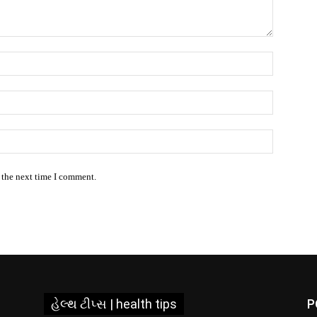
Name:*
Email:*
Website:
 the next time I comment.
હેલ્થ ટીપ્સ | health tips
P