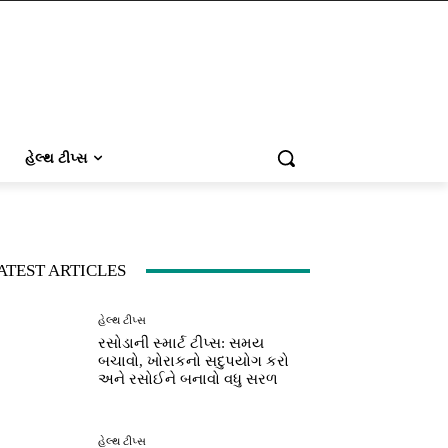
હેલ્થ ટીપ્સ
ATEST ARTICLES
હેલ્થ ટીપ્સ
રસોડાની સ્માર્ટ ટીપ્સ: સમય
બચાવો, ખોરાકનો સદુપયોગ કરો
અને રસોઈને બનાવો વધુ સરળ
હેલ્થ ટીપ્સ