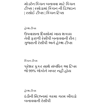
મોડર્રન કિચન બનાવવા માટે કિચન
ટીપ્સ | રસોડામાં કિચન ની ડિઝાઇન
| રસોઈ ટીપ્સ | કિચન ટિપ્સ
હેલ્થ ટીપ્સ
ઉપવાસના દિવસોમાં ખાય શકાય
તેવી ફરાળી રેસીપી બનાવવાની રીત |
ગુજરાતી રેસીપી અને હેલ્થ ટીપ્સ
કિચન ટીપ્સ
પ્રેશર કૂકર સાથે સંબંધિત આ ટિપ્સ
જે 99% લોકોને ખબર નહીં હોય
હેલ્થ ટીપ્સ
ઠંડીની સિઝનમાં ગરમા ગરમ ખીચડો
બનાવવાની રેસીપી