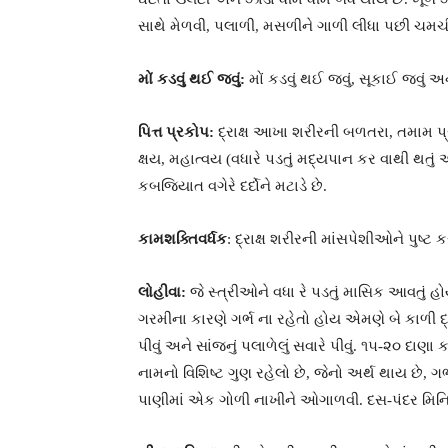
સાથે મેળવી, પલાળી, મસળીને ગાળી લીધા પછી ચમચી
મોં કડવું થઈ જવું:
મોં કડવું થઈ જવું, સૂકાઈ જવું અન
પિત્ત પ્રકોપ:
દ્રાક્ષ આખા શરીરની બળતરા, તમામ પ્રકાર
ક્ષય, મહાત્વય (વધારે પડતું મદ્યપાન કર વાથી થતું
કબજિયાત વગેરે દર્દોને મટાડે છે.
કામશક્તિવર્ધક
: દ્રાક્ષ શરીરની માંસપેશીઓને પુષ્
લોહીવા:
જે સ્ત્રીઓને વધા રે પડતું માસિક આવતું હો
ગરમીના કારણે ગર્ભ ના રહેતો હોય એમણે બે કાળી દ્ર
પીવું અને સાંજનું પલાળેલું સવારે પીવું. ૧૫-૨૦ દા
નામનો વિશિષ્ટ ગુણ રહેલો છે, જેનો અર્થ થાય છે, ગર્ભ
પાણીમાં એક ગોળી નાખીને ઓગાળવી. દસ-પંદર મિનિટ