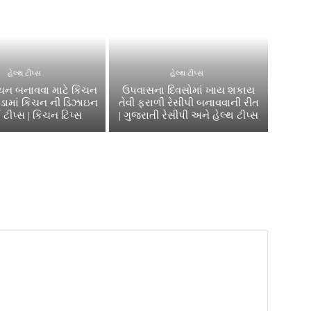
હેલ્થ ટીપ્સ
હેલ્થ ટીપ્સ
િચન બનાવવા માટે કિચન
ઉપવાસના દિવસોમાં ખાય શકાય
સોડામાં કિચન ની ડિઝાઇન
તેવી ફરાળી રેસીપી બનાવવાની રીત
 ટીપ્સ | કિચન ટિપ્સ
| ગુજરાતી રેસીપી અને હેલ્થ ટીપ્સ