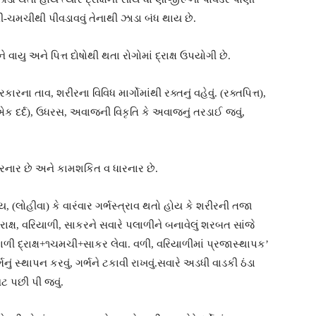
-ચમચીથી પીવડાવવું તેનાથી ઝાડા બંધ થાય છે.
ે વાયુ અને પિત્ત દોષોથી થતા રોગોમાં દ્રાક્ષ ઉપયોગી છે.
ના તાવ, શરીરના વિવિધ માર્ગોમાંથી રક્તનું વહેવું. (રક્તપિત્ત),
 એક દર્દ), ઉધરસ, અવાજની વિકૃતિ કે અવાજનું તરડાઈ જવું,
ટ કરનાર છે અને કામશકિત વ ધારનાર છે.
ય, (લોહીવા) કે વારંવાર ગર્ભસ્ત્રાવ થતો હોય કે શરીરની તજા
ાક્ષ, વરિયાળી, સાકરને સવારે પલાળીને બનાવેલું શરબત સાંજે
ણા કાળી દ્રાક્ષ+૧ચમચી+સાકર લેવા. વળી, વરિયાળીમાં પ્રજાસ્થાપક’
નું સ્થાપન કરવું, ગર્ભને ટકાવી રાખવું.સવારે અડધી વાડકી ઠંડા
 પછી પી જવું.