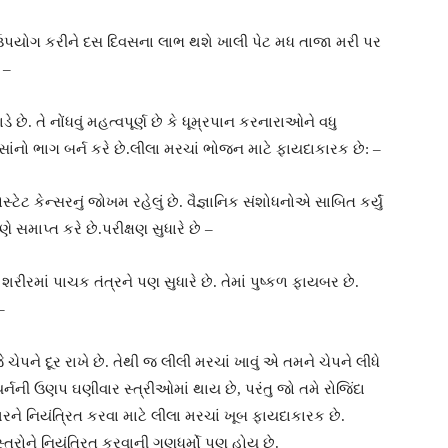
ઉપયોગ કરીને દસ દિવસના લાભ થશે ખાલી પેટ મધ તાજા મરી પર
 –
છે. તે નોંધવું મહત્વપૂર્ણ છે કે ધૂમ્રપાન કરનારાઓને વધુ
ંનો ભાગ બર્ન કરે છે.લીલા મરચાં ભોજન માટે ફાયદાકારક છે: –
ટેટ કેન્સરનું જોખમ રહેલું છે. વૈજ્ઞાનિક સંશોધનોએ સાબિત કર્યું
ણે સમાપ્ત કરે છે.પરીક્ષણ સુધારે છે –
ીરમાં પાચક તંત્રને પણ સુધારે છે. તેમાં પુષ્કળ ફાયબર છે.
–
ે ચેપને દૂર રાખે છે. તેથી જ લીલી મરચાં ખાવું એ તમને ચેપને લીધે
ર્નની ઉણપ ઘણીવાર સ્ત્રીઓમાં થાય છે, પરંતુ જો તમે રોજિંદા
ેશરને નિયંત્રિત કરવા માટે લીલા મરચાં ખૂબ ફાયદાકારક છે.
સ્તરોને નિયંત્રિત કરવાની ગુણધર્મો પણ હોય છે.