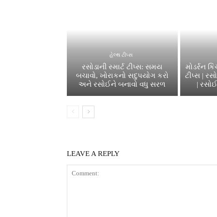
હેલ્થ ટીપ્સ
રસોડાની સ્માર્ટ ટીપ્સ: સમય
મોડર્રન ક
બચાવો, ખોરાકનો સદુપયોગ કરો
ટીપ્સ | ર
અને રસોઈને બનાવો વધુ સરળ
| રસોઈ
LEAVE A REPLY