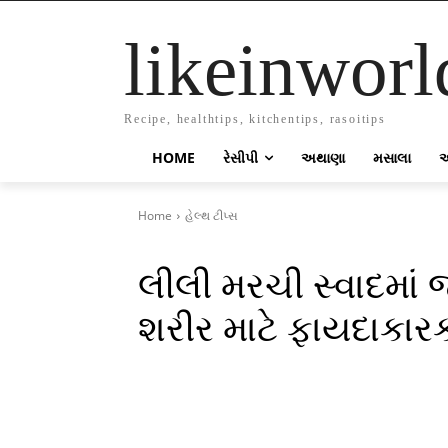
likeinworl
Recipe, healthtips, kitchentips, rasoitips
HOME
રેસીપી
અથાણા
મસાલા
Home
હેલ્થ ટીપ્સ
લીલી મરચી સ્વાદમાં
શરીર માટે ફાયદાકારક