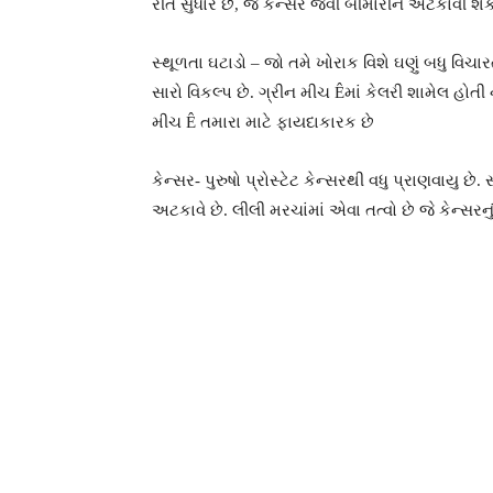
રીતે સુધારે છે, જે કેન્સર જેવી બીમારીને અટકાવી શકે
સ્થૂળતા ઘટાડો – જો તમે ખોરાક વિશે ઘણું બધુ વિચા
સારો વિકલ્પ છે. ગ્રીન મીચ Êમાં કેલરી શામેલ હોત
મીચ Ê તમારા માટે ફાયદાકારક છે
કેન્સર- પુરુષો પ્રોસ્ટેટ કેન્સરથી વધુ પ્રાણવાયુ છ
અટકાવે છે. લીલી મરચાંમાં એવા તત્વો છે જે કેન્સરનુ