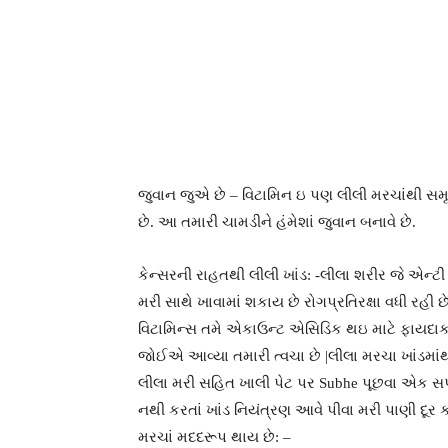
જુવાન જુએ છે – વિટામિન ઇ પણ લીલી મરચાંથી સમૃદ્
છે. આ તમારી ચામડીને હંમેશાં જુવાન બનાવે છે.
કેન્સરની રાહતથી લીલી ખાંડ: -લીલા શરીર જે એન્ટ
મરી સાથે ખાવામાં શકાય છે રોગપ્રતિરક્ષા વધી રહી છે 
વિટામિન્સ તમે એકાઉન્ટ એસિડિક થઇ માટે ફાયદાકાર
જોઈએ આવ્યા તમારી ત્વચા છે |લીલા મરચા ખાંડમાંથ
લીલા મરી સહિત ખાલી પેટ પર Subhe પૂછવા એક સપ્ત
નથી કરતાં ખાંડ નિયંત્રણ આવે પીવા મરી પાણી દૂર કર
મરચાં મદદરૂપ થાય છે: –