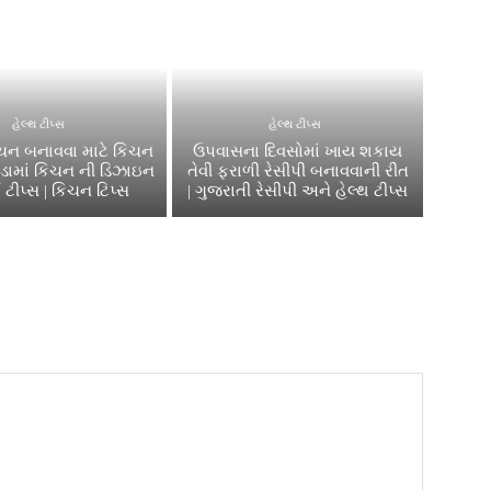
હેલ્થ ટીપ્સ
હેલ્થ ટીપ્સ
િચન બનાવવા માટે કિચન
ઉપવાસના દિવસોમાં ખાય શકાય
સોડામાં કિચન ની ડિઝાઇન
તેવી ફરાળી રેસીપી બનાવવાની રીત
 ટીપ્સ | કિચન ટિપ્સ
| ગુજરાતી રેસીપી અને હેલ્થ ટીપ્સ