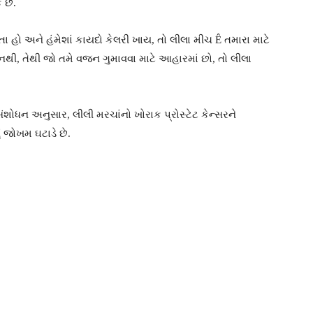
 છે.
રતા હો અને હંમેશાં કાયદો કેલરી ખાય, તો લીલા મીચ Ê તમારા માટે
ી નથી, તેથી જો તમે વજન ગુમાવવા માટે આહારમાં છો, તો લીલા
ે. સંશોધન અનુસાર, લીલી મરચાંનો ખોરાક પ્રોસ્ટેટ કેન્સરને
ં જોખમ ઘટાડે છે.