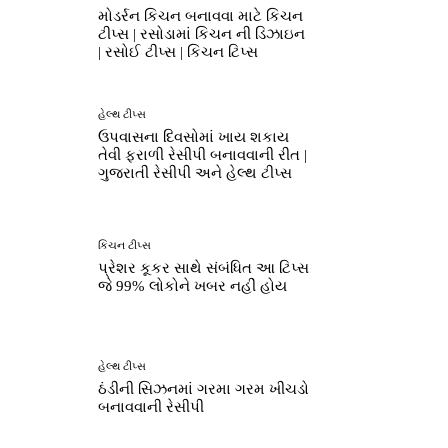
મોડર્રન કિચન બનાવવા માટે કિચન
ટીપ્સ | રસોડામાં કિચન ની ડિઝાઇન
| રસોઈ ટીપ્સ | કિચન ટિપ્સ
હેલ્થ ટીપ્સ
ઉપવાસના દિવસોમાં ખાય શકાય
તેવી ફરાળી રેસીપી બનાવવાની રીત |
ગુજરાતી રેસીપી અને હેલ્થ ટીપ્સ
કિચન ટીપ્સ
પ્રેશર કૂકર સાથે સંબંધિત આ ટિપ્સ
જે 99% લોકોને ખબર નહીં હોય
હેલ્થ ટીપ્સ
ઠંડીની સિઝનમાં ગરમા ગરમ ખીચડો
બનાવવાની રેસીપી