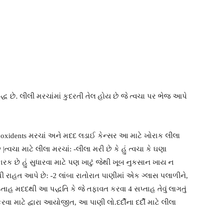
ધ છે. લીલી મરચાંમાં કુદરતી તેલ હોય છે જે ત્વચા પર ભેજ આપે
ી oxidents મરચાં અને મદદ લડાઈ કેન્સર આ માટે ખોરાક લીલા
|ત્વચા માટે લીલા મરચાં: -લીલા મરી છે કે હું ત્વચા કે ઘણા
ક છે હું સુધારવા માટે પણ ખાટું જેથી ખૂબ નુકસાન ખાય ન
ી રાહત આપે છે: -2 લાંબા રાતોરાત પાણીમાં એક ગ્લાસ પલાળીને,
ાહ મદદથી આ પદ્ધતિ કે જે તફાવત કરવા 4 સપ્તાહ તેવું લાગતું
વા માટે દ્વારા આયોજીત, આ પાણી લો.દર્દીના દર્દી માટે લીલા