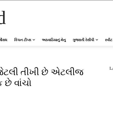
d
ઔસધ
કિચન ટીપ્સ
અઠવાડિયાનું મેનુ
ગુજરાતી રેસીપી
સ્વીટ
L
 જેટલી તીખી છે એટલીજ
 છે વાંચો