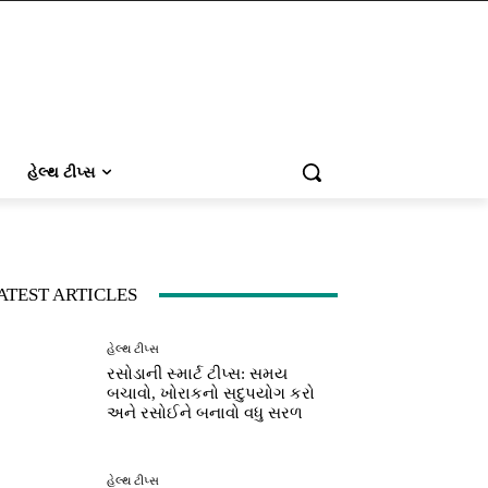
હેલ્થ ટીપ્સ
ATEST ARTICLES
હેલ્થ ટીપ્સ
રસોડાની સ્માર્ટ ટીપ્સ: સમય
બચાવો, ખોરાકનો સદુપયોગ કરો
અને રસોઈને બનાવો વધુ સરળ
હેલ્થ ટીપ્સ