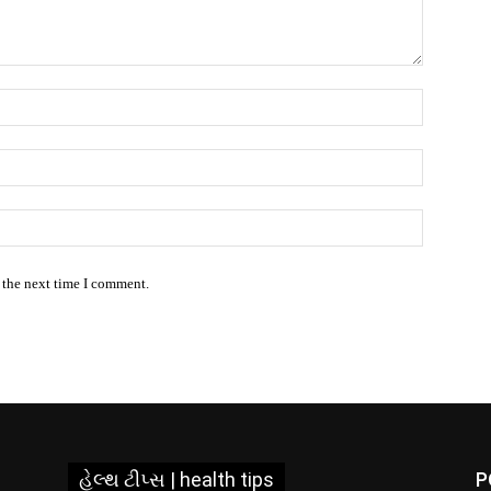
Name:*
Email:*
Website:
 the next time I comment.
હેલ્થ ટીપ્સ | health tips
P