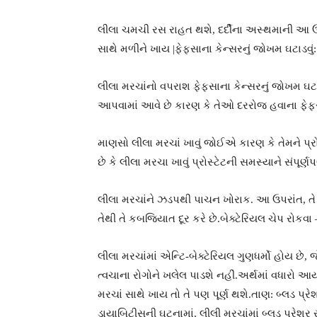
લીલા ચમચી રસ રાહત થશે, દર્દીના અસ્થમાની આ 
સાથે મળીને ખાય |ફેફસાના કેન્સરનું જોખમ ઘટાડવું:
લીલા મરચાંનો વપરાશ ફેફસાના કેન્સરનું જોખમ ઘટાડે 
આપવામાં આવે છે કારણ કે તેઓ દરરોજ હવાના ફેફસા
માણસો લીલા મરચાં ખાવું જોઈએ કારણ કે તેમને પ્રોસ્
છે કે લીલા મરચા ખાવું પ્રોસ્ટેટની સમસ્યાને સંપૂર્ણપ
લીલા મરચાંને ઝડપથી પાચન ખોરાક. આ ઉપરાંત, તે શર
તેથી તે કબજિયાત દૂર કરે છે.બેક્ટેરિયલ ચેપ રોકવા 
લીલા મરચાંમાં એન્ટિ-બેક્ટેરિયલ ગુણધર્મો હોય છે, જ
ત્વચાના રોગોને ખલેલ પાડશે નહીં.અર્થમાં વધારો આય
મરચાં સાથે ખાય તો તે પણ પૂર્ણ થશે.તાણ: બ્લડ પ્ર
ડાયાબિટીસની ઘટનામાં, લીલી મરચાંમાં બ્લડ પ્રેશર 