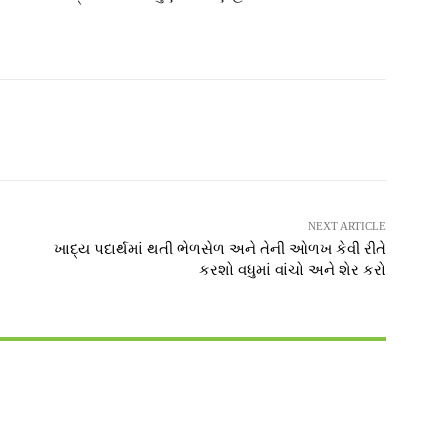
witter
Pinterest
WhatsApp
NEXT ARTICLE
ખાદ્ય પદાર્થમાં થતી ભેળસેળ અને તેની ઓળખ કેવી રીતે
કરશો વધુમાં વાંચો અને શેર કરો