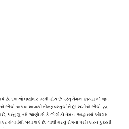
 શકે છે. દવાઓ ઘણીવાર કડવી હોય છે પરંતુ તેમના ફાયદાઓ ખૂબ
ખીએ છીએ અથવા ખાવાથી તીક્ષ્ણ વસ્તુઓને દૂર રાખીએ છીએ. હા,
ય છે, પરંતુ શું તમે જાણો છો કે જે લોકો તેમના આહારમાં ઓછામાં
કર રોગમાંથી બચી શકે છે. લીલી મરચું રોગના પ્રતિકારને કુદરતી