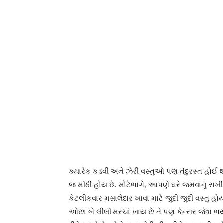
ક્યારેક કડવી અને ઝેરી વસ્તુઓ પણ તંદુરસ્ત હોઈ
જ મીઠી હોય છે. મોટેભાગે, આપણે ઘરે જમવાનું રા
કેટલીકવાર મસાલેદાર ખાવા માટે જુદી જુદી વસ્તુ હો
ઓછા બે લીલી મરચાં ખાય છે તે પણ કેન્સર જેવા ભયં