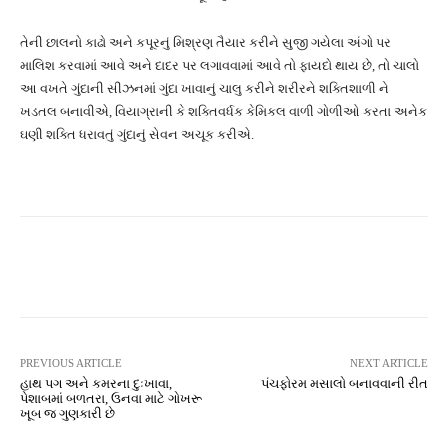
તેની છાલનો કાઢો અને કપૂરનું મિશ્રણ તૈયાર કરીને સુજી ગયેલા અંગો પર
માલિશ કરવામાં આવે અને દાદર પર લગાવવામાં આવે તો ફાયદો થાય છે, તો ચાલો
આ વખતે ગુંદાની સીઝનમાં ગુંદા ખાવાનું ચાલુ કરીને શરીરને શક્તિશાળી ને
ખડતલ બનાવીએ, વિયાગ્રાની કે શક્તિવર્ધક કેમિકલ વાળી ગોળીઓ કરતા અનેક
ઘણી શક્તિ ધરાવતું ગુંદાનું સેવન અચૂક કરીએ.
Facebook
Twitter
Pinterest
PREVIOUS ARTICLE
NEXT ARTICLE
હાથ પગ અને કમરના દુઃખાવા,
પંચફોરમ મસાલો બનાવવાની રીત
પેશાબમાં બળતરા, ઉનવા માટે ગોખરૂ
ખૂબ જ ગુણકારી છે