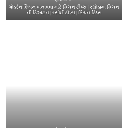
મોડર્રન કિચન બનાવવા માટે કિચન ટીપ્સ | રસોડામાં કિચન
ની ડિઝાઇન | રસોઈ ટીપ્સ | કિચન ટિપ્સ