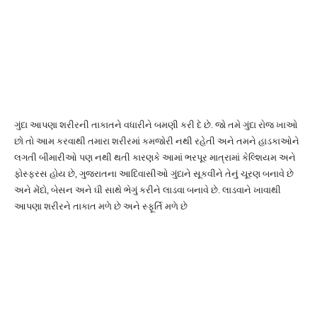
ગુંદા આપણા શરીરની તાકાતને વધારીને બમણી કરી દે છે. જો તમે ગુંદા રોજ ખાઓ
છો તો આમ કરવાથી તમારા શરીરમાં કમજોરી નથી રહેતી અને તમને હાડકાઓને
લગતી બીમારીઓ પણ નથી થતી કારણકે આમાં ભરપૂર માત્રામાં કેલ્શિયમ અને
ફોસ્ફરસ હોય છે, ગુજરાતના આદિવાસીઓ ગુંદાને સૂકવીને તેનું ચૂરણ બનાવે છે
અને મેંદો, બેસન અને ઘી સાથે ભેગું કરીને લાડવા બનાવે છે. લાડવાને ખાવાથી
આપણા શરીરને તાકાત મળે છે અને સ્ફૂર્તિ મળે છે