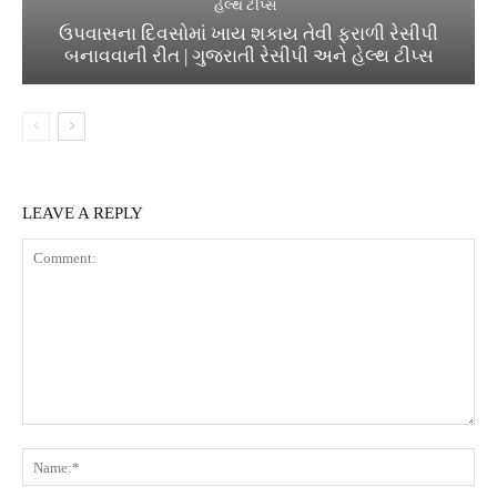
હેલ્થ ટીપ્સ
ઉપવાસના દિવસોમાં ખાય શકાય તેવી ફરાળી રેસીપી
બનાવવાની રીત | ગુજરાતી રેસીપી અને હેલ્થ ટીપ્સ
LEAVE A REPLY
Comment:
Na