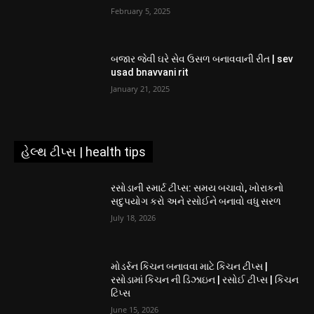
February 5, 2025
બજાર જેવી ઘરે સેવ ઉસળ બનાવવાની રીત | sev
usad bnavvani rit
January 21, 2025
હેલ્થ ટીપ્સ | health tips
રસોડાની સ્માર્ટ ટીપ્સ: સમય બચાવો, ખોરાકનો
સદુપયોગ કરો અને રસોઈને બનાવો વધુ સરળ
July 18, 2026
મોડર્રન કિચન બનાવવા માટે કિચન ટીપ્સ |
રસોડામાં કિચન ની ડિઝાઇન | રસોઈ ટીપ્સ | કિચન
ટિપ્સ
June 15, 2026