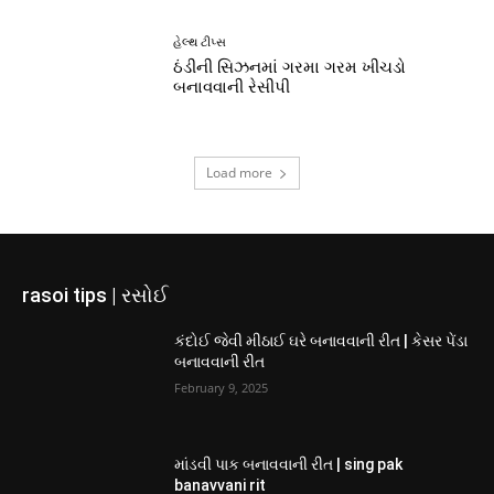
હેલ્થ ટીપ્સ
ઠંડીની સિઝનમાં ગરમા ગરમ ખીચડો
બનાવવાની રેસીપી
Load more
rasoi tips | રસોઈ
કંદોઈ જેવી મીઠાઈ ઘરે બનાવવાની રીત | કેસર પેંડા
બનાવવાની રીત
February 9, 2025
માંડવી પાક બનાવવાની રીત | sing pak
banavvani rit