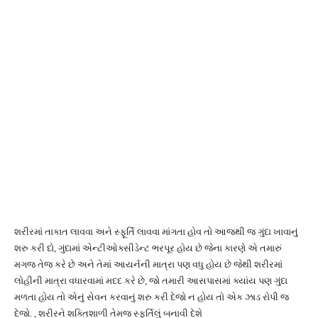
શરીરમાં તાકાત લાવવા અને સ્ફૂર્તિ લાવવા માંગતા હોવ તો આજથી જ ગુંદા ખાવાનું
શરુ કરી દો, ગુંદામાં એન્ટીઓક્સીડેન્ટ ભરપૂર હોય છે જેના કારણે એ તમારું
મગજ તેજ કરે છે અને તેમાં આયર્નની માત્રા પણ વધુ હોય છે જેથી શરીરમાં
લોહીની માત્રા વધારવામાં મદદ કરે છે, જો તમારી આસપાસમાં ક્યાંય પણ ગુંદા
મળતા હોય તો એનું સેવન કરવાનું શરુ કરી દેજો ન હોય તો એક ઝાડ રોપી જ
દેજો. , શરીરને શક્તિશાળી તેમજ સ્ફૂર્તિલું બનાવી દેશે