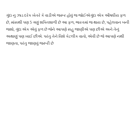
ગુંદા નુ ઝાડ દરેક ખેતરે કે વાડીએ જરૂર હોવું જ જોઈએગુંદા એક ઔષધીય ફળ
છે, માંસથી પણ 5 ગણું શક્તિશાળી છે આ ફળ, ભારતમાં જ થાય છે, પહેલવાન બની
જશો, ગુંદા એક એવું ફળ છે જેને આપણે સહુ જાણીએ પણ છીએ અને તેનું
અથાણું પણ ખાઈ છીએ. પરંતુ તેને વિશે કેટલીક વાતો, એવી છે જે આપણે નથી
જાણતા, પરંતુ જાણવું જરૂરી છે