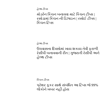
હેલ્થ ટીપ્સ
મોડર્રન કિચન બનાવવા માટે કિચન ટીપ્સ |
રસોડામાં કિચન ની ડિઝાઇન | રસોઈ ટીપ્સ |
કિચન ટિપ્સ
હેલ્થ ટીપ્સ
ઉપવાસના દિવસોમાં ખાય શકાય તેવી ફરાળી
રેસીપી બનાવવાની રીત | ગુજરાતી રેસીપી અને
હેલ્થ ટીપ્સ
કિચન ટીપ્સ
પ્રેશર કૂકર સાથે સંબંધિત આ ટિપ્સ જે 99%
લોકોને ખબર નહીં હોય