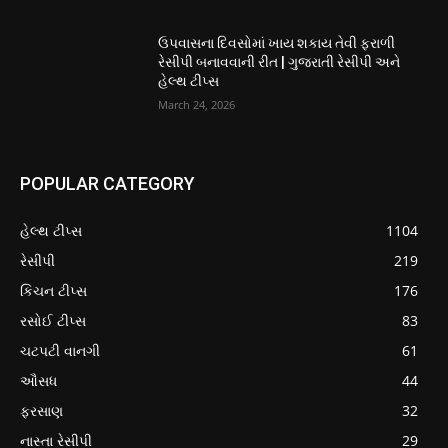
ઉપવાસના દિવસોમાં ખાય શકાય તેવી ફરાળી
રેસીપી બનાવવાની રીત | ગુજરાતી રેસીપી અને
હેલ્થ ટીપ્સ
March 24, 2026
POPULAR CATEGORY
હેલ્થ ટીપ્સ
1104
રેસીપી
219
કિચન ટીપ્સ
176
રસોઈ ટીપ્સ
83
ચટપટી વાનગી
61
ઔસધ
44
ફરસાણ
32
નાસ્તા રેસીપી
29