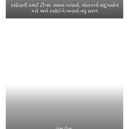
રસોડાની સ્માર્ટ ટીપ્સ: સમય બચાવો, ખોરાકનો સદુપયોગ
કરો અને રસોઈને બનાવો વધુ સરળ
હેલ્થ ટીપ્સ