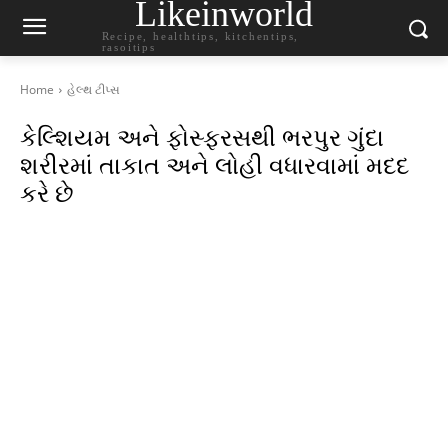
Likeinworld
Recipe, healthtips, kitchentips,
rasoitips
Home
હેલ્થ ટીપ્સ
કેલ્શિયમ અને ફોસ્ફરસથી ભરપુર ગુંદા
શરીરમાં તાકાત અને લોહી વધારવામાં મદદ
કરે છે