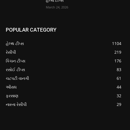
હેલ્થ ટીપ્સ
March 24, 2026
POPULAR CATEGORY
હેલ્થ ટીપ્સ
1104
રેસીપી
219
કિચન ટીપ્સ
176
રસોઈ ટીપ્સ
83
ચટપટી વાનગી
61
ઔસધ
44
ફરસાણ
32
નાસ્તા રેસીપી
29