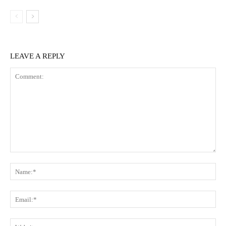
LEAVE A REPLY
Comment:
Na
Ema
Web