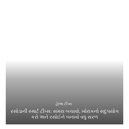
હેલ્થ ટીપ્સ
રસોડાની સ્માર્ટ ટીપ્સ: સમય બચાવો, ખોરાકનો સદુપયોગ
કરો અને રસોઈને બનાવો વધુ સરળ