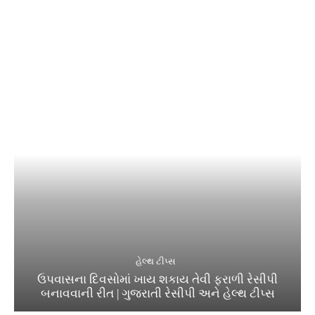
હેલ્થ ટીપ્સ
ઉપવાસના દિવસોમાં ખાય શકાય તેવી ફરાળી રેસીપી
બનાવવાની રીત | ગુજરાતી રેસીપી અને હેલ્થ ટીપ્સ