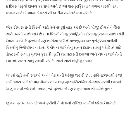
૪ દિવસ પહેલાં દાખલ કરવામાં આવે છે આ શસ્ત્રક્રિયા લગભગ ચારથી પાંચ
કલાક ચાલે છે આમાં ડૉક્ટરો ની બે ટીમ સમાંતરે કામ કરે છે .
એક ટીમ દાતાની કિડની કાઢી તેને સંપૂર્ણ સાફ કરે છે અને બીજી ટીમ તેને શિરા
અને ધમની સાથે જોડે છે દાતા કિડનીની મૂત્રવાહિની દદીના મૂત્રાશય સાથે જોડી
દેવામાં આવે છે પ્રત્યારોપણ શાકિયા પછીનીકાળજીઆ શસ્ત્રક્રિયા પછીથી
કિડનીનું રિજેક્શન ન થાય કે ચેપ ન લાગે તેનું સતત ધ્યાન રાખવું પડે છે .તે માટે
ડૉક્ટરની સલાહ મુજબ કુદરતી પ્રતિકાર ઘટાડતી દવાઓ અને ચેપ ન લાગે તેની
દવા ઓ સતત ચાલુ રાખવી પડે છે . સાથે સાથે લોહીનું દબાણ
માપતાં રહી તેની દવાઓ અને ખોરાક ની પરેજી જરૂરી છે . . હોસ્પિટલમાંથી રજા
મળી જાય પછીથી પણ ડૉક્ટરની સલાહ મુજબનિયમિત ચેકઅપ કરાવી દવાઓ
ચાલુ રાખવી જોઈએ . આમ , જો પ્રત્યા રોપણ સફળ થાય તો દદીને પુન :
જીવન પ્રાપ્ત થાય છે અને ફરીથી તે પોતાનાં રોજિંદા કાર્યોમાં જોડાઈ શકે છે .