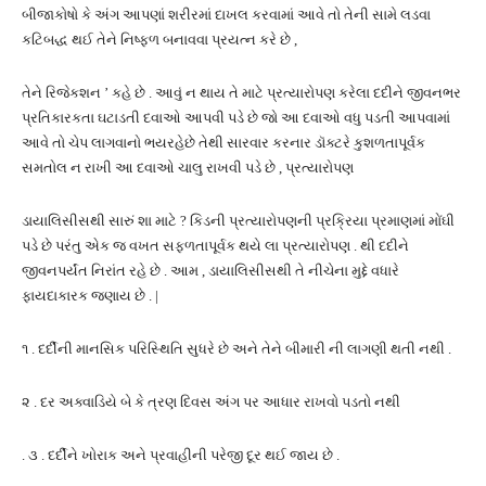
બીજાકોષો કે અંગ આપણાં શરીરમાં દાખલ કરવામાં આવે તો તેની સામે લડવા
કટિબદ્ધ થઈ તેને નિષ્ફળ બનાવવા પ્રયત્ન કરે છે ,
તેને રિજેકશન ’ કહે છે . આવું ન થાય તે માટે પ્રત્યારોપણ કરેલા દદીને જીવનભર
પ્રતિકારકતા ઘટાડતી દવાઓ આપવી પડે છે જો આ દવાઓ વધુ પડતી આપવામાં
આવે તો ચેપ લાગવાનો ભયરહેછે તેથી સારવાર કરનાર ડૉક્ટરે કુશળતાપૂર્વક
સમતોલ ન રાખી આ દવાઓ ચાલુ રાખવી પડે છે , પ્રત્યારોપણ
ડાયાલિસીસથી સારું શા માટે ? કિડની પ્રત્યારોપણની પ્રક્રિયા પ્રમાણમાં મોંઘી
પડે છે પરંતુ એક જ વખત સફળતાપૂર્વક થયે લા પ્રત્યારોપણ . થી દદીને
જીવનપર્યંત નિરાંત રહે છે . આમ , ડાયાલિસીસથી તે નીચેના મુદ્દે વધારે
ફાયદાકારક જણાય છે . |
૧ . દર્દીની માનસિક પરિસ્થિતિ સુધરે છે અને તેને બીમારી ની લાગણી થતી નથી .
૨ . દર અક્વાડિયે બે કે ત્રણ દિવસ અંગ પર આધાર રાખવો પડતો નથી
. ૩ . દર્દીને ખોરાક અને પ્રવાહીની પરેજી દૂર થઈ જાય છે .