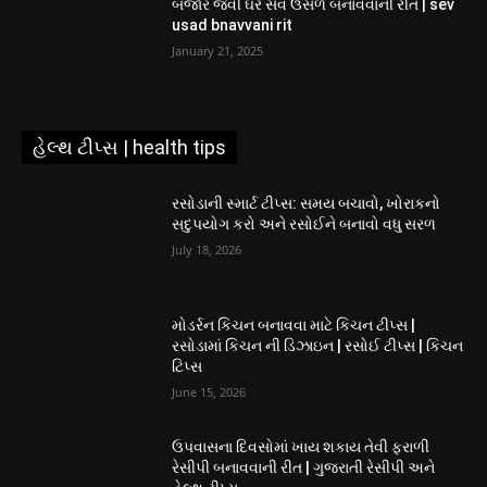
બજાર જેવી ઘરે સેવ ઉસળ બનાવવાની રીત | sev
usad bnavvani rit
January 21, 2025
હેલ્થ ટીપ્સ | health tips
રસોડાની સ્માર્ટ ટીપ્સ: સમય બચાવો, ખોરાકનો
સદુપયોગ કરો અને રસોઈને બનાવો વધુ સરળ
July 18, 2026
મોડર્રન કિચન બનાવવા માટે કિચન ટીપ્સ |
રસોડામાં કિચન ની ડિઝાઇન | રસોઈ ટીપ્સ | કિચન
ટિપ્સ
June 15, 2026
ઉપવાસના દિવસોમાં ખાય શકાય તેવી ફરાળી
રેસીપી બનાવવાની રીત | ગુજરાતી રેસીપી અને