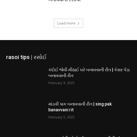
Load more
rasoi tips | રસોઈ
કંદોઈ જેવી મીઠાઈ ઘરે બનાવવાની રીત | કેસર પેંડા
બનાવવાની રીત
February 9, 2025
માંડવી પાક બનાવવાની રીત | sing pak
banavvani rit
February 5, 2025