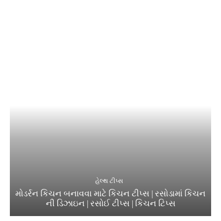
હેલ્થ ટીપ્સ
મોડર્રન કિચન બનાવવા માટે કિચન ટીપ્સ | રસોડામાં કિચન
ની ડિઝાઇન | રસોઈ ટીપ્સ | કિચન ટિપ્સ