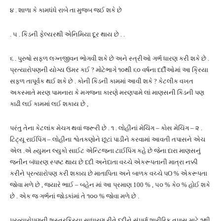
૪ . શાળા કે કામધંધે રાબે તા મુજબ જઈ શકે છે
. ૫ . કિડની ફેલ્યરથી એનિમિયા દૂર થાય છે . .
૬ . પુરુષો સફળ લગ્નજીવન ભોગવી શકે છે અને સ્ત્રીઓ ગર્ભ ધારણ કરી શકે છે .
પ્રત્યારોપણની યોગ્ય ઉંમર કઈ ? મોટેભાગે ૧૦થી ૬૦ વર્ષના દર્દીઓમાં આ ક્રિયા
સફળ તાપૂર્વક થઈ શકે છે . કોની કિડની કામમાં આવી શકે ? કેટલીક વખત
અકસ્માતે મરણ પામનારા કે મગજના કારણે મરણપામે લાં માણસની કિડની પણ
કાઢી લઈ કામમાં લઈ શકાય છે ,
પરંતુ તેના કેટલાંક મેચગ થવાં જરૂરી છે . ૧ . લોહીનાં મેચિંગ – કોસ મેચિંગ – ૨ .
ટિટ્યૂ રાઈપિંગ – લોહીના શ્વેતકણોને છૂટાં પાડીને કરવામાં આવતી તપાસને એચ
એલ .એ હ્યુમન લ્યુકો સાઈટ એન્ટિજના ટાઈપિંગ કહે છે જેના દારા માણસનું
જનીન બંધારણ સ્પષ્ટ થાય છે દદી અનેદાતા વચ્ચે એકરૂપતાની માત્રા નક્કી
કરીને પ્રત્યારોપણ કરી શકાય છે માતાપિતા અને બાળક વચ્ચે પO % એકરૂપતા
જોવા મળે છે , જ્યારે ભાઈ – બહેન માં આ પ્રમાણ 100 % , ૫૦ % કે૦ % હોઈ શકે
છે . એક જ ગર્ભનાં જોડકાંમાં તે ૧૦૦ % જોવા મળે છે .
પ્રત્યારોપણની શસ્ત્રક્રિયા સાધારણ રીતે દદીને સંપૂર્ણ શારીરિક તપાસ માટે ૧થી