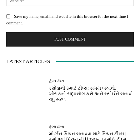
Save my name, email, and website in this browser for the next time I
comment.
LATEST ARTICLES
હેલ્થ ટીપ્સ
રસોડાની સ્માર્ટ ટીપ્સ: સમય બચાવો,
ખોરાકનો સદુપયોગ કરો અને રસોઈને બનાવો
વધુ સરળ
હેલ્થ ટીપ્સ
મોડર્રન કિચન બનાવવા માટે કિચન ટીપ્સ |
રસોડામાં કિચન ની ડિઝાઇન | રસોઈ ટીપ્સ |