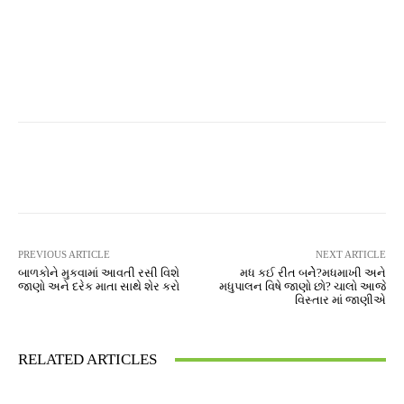
Facebook
Twitter
Pinterest
PREVIOUS ARTICLE
NEXT ARTICLE
બાળકોને મુકવામાં આવતી રસી વિશે
મધ કઈ રીત બનેે?મધમાખી અને
જાણો અને દરેક માતા સાથે શેર કરો
મધુપાલન વિષે જાણો છો? ચાલો આજે
વિસ્તાર માં જાણીએ
RELATED ARTICLES