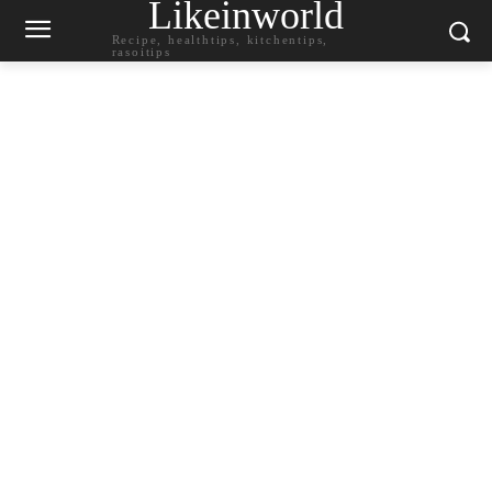
Likeinworld
Recipe, healthtips, kitchentips,
rasoitips