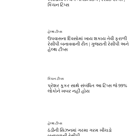
કિચન ટિપ્સ
હેલ્થ ટીપ્સ
ઉપવાસના દિવસોમાં ખાય શકાય તેવી ફરાળી
રેસીપી બનાવવાની રીત | ગુજરાતી રેસીપી અને
હેલ્થ ટીપ્સ
કિચન ટીપ્સ
પ્રેશર કૂકર સાથે સંબંધિત આ ટિપ્સ જે 99%
લોકોને ખબર નહીં હોય
હેલ્થ ટીપ્સ
ઠંડીની સિઝનમાં ગરમા ગરમ ખીચડો
બનાવવાની રેસીપી