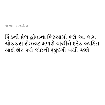
Home
હેલ્થ ટીપ્સ
કિડની ફેલ હોવાના કિસ્સામાં કરો આ કામ
ચોકકસ રીઝલ્ટ મળશે વાંચીને દરેક વ્યક્તિ
સાથે શેર કરો કોઇની જીંદગી બચી જશે