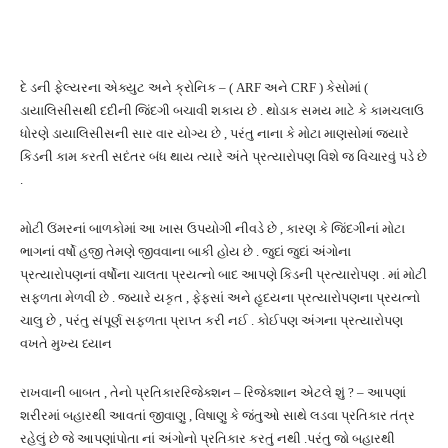
દે ડની ફેલ્યરના એક્યુટ અને ક્રોનિક – ( ARF અને CRF ) કેસોમાં (
ડાયાલિસીસથી દદીની જિંદગી બચાવી શકાય છે . થોડાક સમય માટે કે કામચલાઉ
ધોરણે ડાયાલિસીસની સાર વાર યોગ્ય છે , પરંતુ નાના કે મોટા માણસોમાં જ્યારે
કિડની કામ કરતી સદંતર બંધ થાય ત્યારે અંતે પ્રત્યારોપણ વિશે જ વિચારવું પડે છે
.
મોટી ઉંમરનાં બાળકોમાં આ ખાસ ઉપયોગી નીવડે છે , કારણ કે જિંદગીનાં મોટા
ભાગનાં વર્ષો હજી તેમણે જીવવાના બાકી હોય છે . જુદાં જુદાં અંગોના
પ્રત્યારોપણનાં વર્ષોના ચાલતા પ્રયત્નો બાદ આપણે કિડની પ્રત્યારોપણ . માં મોટી
સફળતા મેળવી છે . જ્યારે યકૃત , ફેફસાં અને હૃદયના પ્રત્યારોપણના પ્રયત્નો
ચાલુ છે , પરંતુ સંપૂર્ણ સફળતા પ્રાપ્ત કરી નઈ . કોઈપણ અંગના પ્રત્યારોપણ
વખતે મુખ્ય ધ્યાન
રાખવાની બાબત , તેનો પ્રતિકારરિજેક્શન – રિજેક્શાન એટલે શું ? – આપણાં
શરીરમાં બહારથી આવતાં જીવાણુ , વિષાણુ કે જંતુઓ સાથે લડવા પ્રતિકાર તંત્ર
રહેલું છે જે આપણાંપોતા નાં અંગોનો પ્રતિકાર કરતું નથી .પરંતુ જો બહારથી