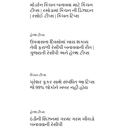
મોડર્રન કિચન બનાવવા માટે કિચન
ટીપ્સ | રસોડામાં કિચન ની ડિઝાઇન
| રસોઈ ટીપ્સ | કિચન ટિપ્સ
હેલ્થ ટીપ્સ
ઉપવાસના દિવસોમાં ખાય શકાય
તેવી ફરાળી રેસીપી બનાવવાની રીત |
ગુજરાતી રેસીપી અને હેલ્થ ટીપ્સ
કિચન ટીપ્સ
પ્રેશર કૂકર સાથે સંબંધિત આ ટિપ્સ
જે 99% લોકોને ખબર નહીં હોય
હેલ્થ ટીપ્સ
ઠંડીની સિઝનમાં ગરમા ગરમ ખીચડો
બનાવવાની રેસીપી