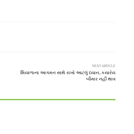
witter
Pinterest
WhatsApp
NEXT ARTICLE
શિયાળાના આગમન સાથે રાખો આટલું ધ્યાન..કયારેય
બીમાર નહીં થાવ