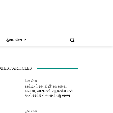
હેલ્થ ટીપ્સ
ATEST ARTICLES
હેલ્થ ટીપ્સ
રસોડાની સ્માર્ટ ટીપ્સ: સમય
બચાવો, ખોરાકનો સદુપયોગ કરો
અને રસોઈને બનાવો વધુ સરળ
હેલ્થ ટીપ્સ