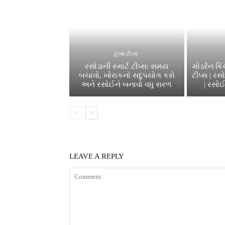
હેલ્થ ટીપ્સ
રસોડાની સ્માર્ટ ટીપ્સ: સમય
મોડર્રન ક
બચાવો, ખોરાકનો સદુપયોગ કરો
ટીપ્સ | ર
અને રસોઈને બનાવો વધુ સરળ
| રસોઈ
LEAVE A REPLY