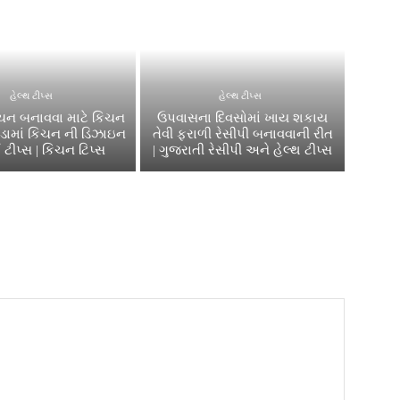
હેલ્થ ટીપ્સ
હેલ્થ ટીપ્સ
િચન બનાવવા માટે કિચન
ઉપવાસના દિવસોમાં ખાય શકાય
સોડામાં કિચન ની ડિઝાઇન
તેવી ફરાળી રેસીપી બનાવવાની રીત
 ટીપ્સ | કિચન ટિપ્સ
| ગુજરાતી રેસીપી અને હેલ્થ ટીપ્સ