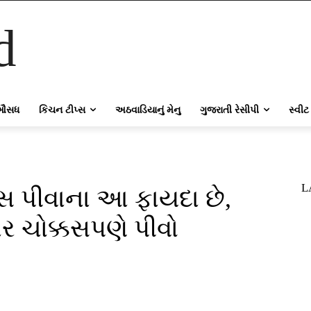
d
ઔસધ
કિચન ટીપ્સ
અઠવાડિયાનું મેનુ
ગુજરાતી રેસીપી
સ્વીટ
L
સ પીવાના આ ફાયદા છે,
ર ચોક્કસપણે પીવો