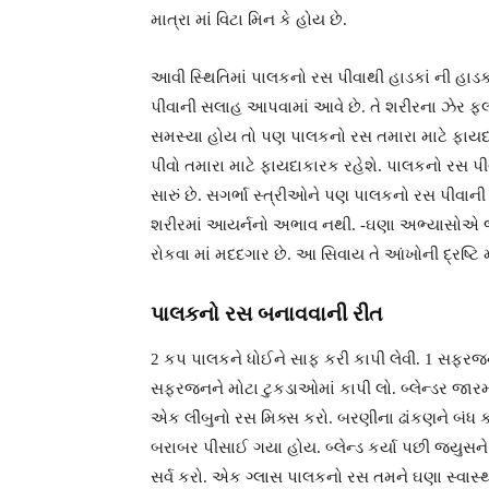
માત્રા માં વિટા મિન કે હોય છે.
આવી સ્થિતિમાં પાલકનો રસ પીવાથી હાડકાં ની હાડકા
પીવાની સલાહ આપવામાં આવે છે. તે શરીરના ઝેર 
સમસ્યા હોય તો પણ પાલકનો રસ તમારા માટે ફાયદા
પીવો તમારા માટે ફાયદાકારક રહેશે. પાલકનો રસ પીવા
સારું છે. સગર્ભા સ્ત્રીઓને પણ પાલકનો રસ પીવાન
શરીરમાં આયર્નનો અભાવ નથી. -ઘણા અભ્યાસોએ જણાવ
રોકવા માં મદદગાર છે. આ સિવાય તે આંખોની દ્રષ્ટિ મ
પાલકનો રસ બનાવવાની રીત
2 કપ પાલકને ધોઈને સાફ કરી કાપી લેવી. 1 સફરજન 
સફરજનને મોટા ટુકડાઓમાં કાપી લો. બ્લેન્ડર જા
એક લીંબુનો રસ મિક્સ કરો. બરણીના ઢાંકણને બંધ કર
બરાબર પીસાઈ ગયા હોય. બ્લેન્ડ કર્યા પછી જ્યુસને ગ
સર્વ કરો. એક ગ્લાસ પાલકનો રસ તમને ઘણા સ્વાસ્