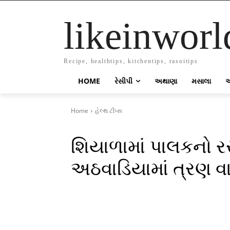
likeinworl
Recipe, healthtips, kitchentips, rasoitips
HOME
રેસીપી
અથાણા
મસાલા
Home
હેલ્થ ટીપ્સ
શિયાળામાં પાલકનો ર
અઠવાડિયામાં ત્રણ વા