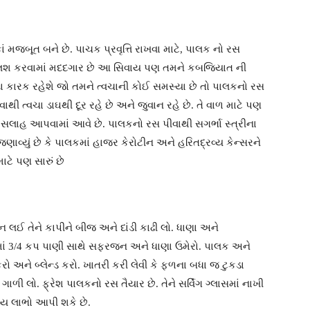
ં મજબૂત બને છે. પાચક પ્રવૃત્તિ રાખવા માટે, પાલક નો રસ
ફ્લશ કરવામાં મદદગાર છે આ સિવાય પણ તમને કબજિયાત ની
 કારક રહેશે જો તમને ત્વચાની કોઈ સમસ્યા છે તો પાલકનો રસ
થી ત્વચા ડાઘથી દૂર રહે છે અને જુવાન રહે છે. તે વાળ માટે પણ
ી સલાહ આપવામાં આવે છે. પાલકનો રસ પીવાથી સગર્ભા સ્ત્રીના
્યું છે કે પાલકમાં હાજર કેરોટીન અને હરિતદ્રવ્ય કેન્સરને
ાટે પણ સારું છે
લઈ તેને કાપીને બીજ અને દાંડી કાઢી લો. ધાણા અને
રમાં 3/4 કપ પાણી સાથે સફરજન અને ધાણા ઉમેરો. પાલક અને
ો અને બ્લેન્ડ કરો. ખાતરી કરી લેવી કે ફળના બધા જ ટુકડા
ાળી લો. ફ્રેશ પાલકનો રસ તૈયાર છે. તેને સર્વિંગ ગ્લાસમાં નાખી
થ્ય લાભો આપી શકે છે.