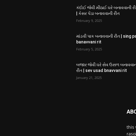
કંદોઈ જેવી મીઠાઈ ઘરે બનાવવાની ર
| કેસર પેંડા બનાવવાની રીત
February 9, 2025
માંડવી પાક બનાવવાની રીત | sing p
banavvani rit
February 5, 2025
બજાર જેવી ઘરે સેવ ઉસળ બનાવવા
રીત | sev usad bnavvani rit
January 21, 2025
AB
this 
rasoi