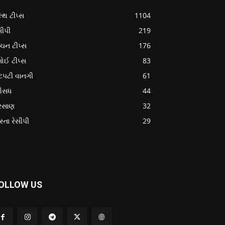
લ્થ ટીપ્સ
1104
સીપી
219
ચન ટીપ્સ
176
ોઈ ટીપ્સ
83
ટપટી વાનગી
61
સધ
44
રસાણ
32
સ્તા રેસીપી
29
OLLOW US