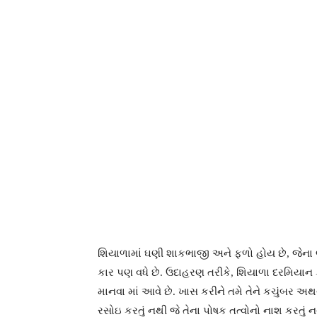
શિયાળામાં ઘણી શાકભાજી અને ફળો હોય છે, જેન
કાર પણ વધે છે. ઉદાહરણ તરીકે, શિયાળા દરમિયાન 
માનવા માં આવે છે. ખાસ કરીને તમે તેને કચુંબર અથ
રસોઇ કરતું નથી જે તેના પોષક તત્વોનો નાશ કરતુ