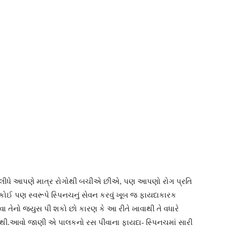
ા લીધે આપણે માત્ર રોગોથી બચીએ છીએ, પણ આપણો રોગ પ્રતિ
કોઈ પણ સ્વરૂપે સ્પિનચનું સેવન કરવું ખૂબ જ ફાયદાકારક
વા તેનો જ્યુસ પી શકો છો કારણ કે આ રીતે ખાવાથી તે વધારે
ં નથી.આવો જાણી એ પાલકનો રસ પીવાના ફાયદા- સ્પિનચમાં સારી