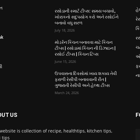
ીત
હે
રસોડાની સ્માર્ટ ટીપ્સ: સમય બચાવો,
ખોરાકનો સદુપયોગ કરો અને રસોઈને
રે
બનાવો વધુ સરળ
કિ
July 18, 2026
રસ
ak
મોડર્રન કિચન બનાવવા માટે કિચન
ચ
ટીપ્સ | રસોડામાં કિચન ની ડિઝાઇન |
રસોઈ ટીપ્સ | કિચન ટિપ્સ
ઔ
June 15, 2026
ફ
ની
ઉપવાસના દિવસોમાં ખાય શકાય તેવી
ના
ફરાળી રેસીપી બનાવવાની રીત |
ગુજરાતી રેસીપી અને હેલ્થ ટીપ્સ
March 24, 2026
OUT US
F
website is collection of recipe, healthtips, kitchen tips,
 tips