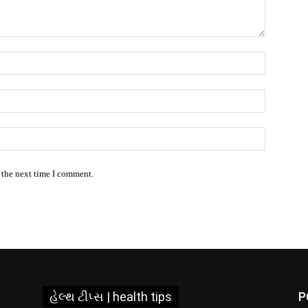
Name:*
Email:*
Website:
 the next time I comment.
હેલ્થ ટીપ્સ | health tips
P