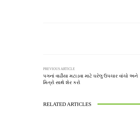
Facebook
T
Share
PREVIOUS ARTICLE
પગનાં વાઢીયા મટાડવા માટે ઘરેલુ ઉપચાર વાંચો અને
મિત્રો સાથે શેર કરો
RELATED ARTICLES