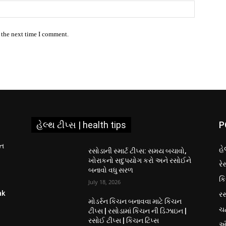
Website:
 the next time I comment.
હેલ્થ ટીપ્સ | health tips
P
ીત
હે
રસોડાની સ્માર્ટ ટીપ્સ: સમય બચાવો,
ખોરાકનો સદુપયોગ કરો અને રસોઈને
રે
બનાવો વધુ સરળ
કિ
July 18, 2026
રસ
ak
મોડર્રન કિચન બનાવવા માટે કિચન
ચ
ટીપ્સ | રસોડામાં કિચન ની ડિઝાઇન |
રસોઈ ટીપ્સ | કિચન ટિપ્સ
ઔ