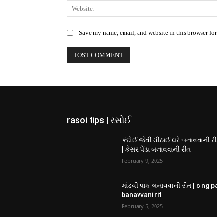
Save my name, email, and website in this browser for
rasoi tips | રસોઈ
કંદોઈ જેવી મીઠાઈ ઘરે બનાવવાની ર
| કેસર પેંડા બનાવવાની રીત
February 9, 2025
માંડવી પાક બનાવવાની રીત | sing p
banavvani rit
February 5, 2025