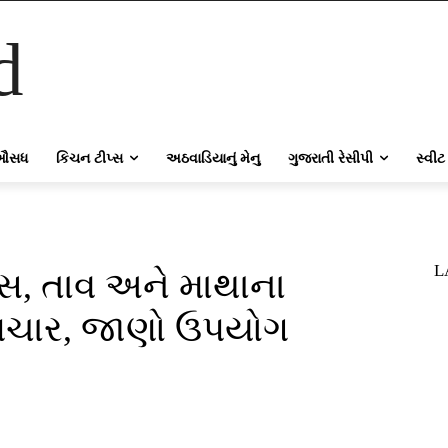
d
ઔસધ
કિચન ટીપ્સ
અઠવાડિયાનું મેનુ
ગુજરાતી રેસીપી
સ્વીટ
L
, તાવ અને માથાના
પચાર, જાણો ઉપયોગ