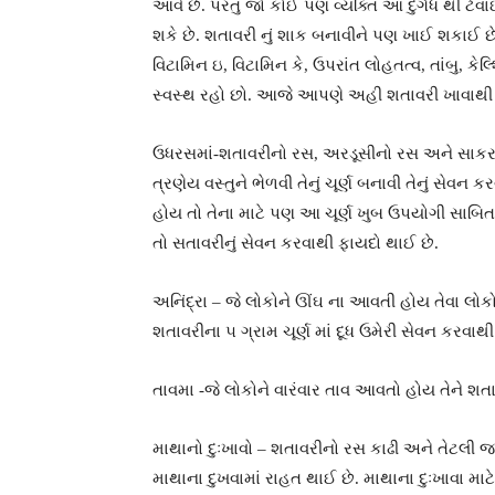
આવે છે. પરંતુ જો કોઈ પણ વ્યક્તિ આ દુર્ગંધ થી
શકે છે. શતાવરી નું શાક બનાવીને પણ ખાઈ શકાઈ છે
વિટામિન ઇ, વિટામિન કે, ઉપરાંત લોહતત્વ, તાંબુ, ક
સ્વસ્થ રહો છો. આજે આપણે અહી શતાવરી ખાવાથી થતા
ઉધરસમાં-શતાવરીનો રસ, અરડૂસીનો રસ અને સાકર
ત્રણેય વસ્તુને ભેળવી તેનું ચૂર્ણ બનાવી તેનું સ
હોય તો તેના માટે પણ આ ચૂર્ણ ખુબ ઉપયોગી સાબિત
તો સતાવરીનું સેવન કરવાથી ફાયદો થાઈ છે.
અનિંદ્રા – જે લોકોને ઊંઘ ના આવતી હોય તેવા લોક
શતાવરીના ૫ ગ્રામ ચૂર્ણ માં દૂધ ઉમેરી સેવન કરવાથ
તાવમા -જે લોકોને વારંવાર તાવ આવતો હોય તેને શતા
માથાનો દુઃખાવો – શતાવરીનો રસ કાઢી અને તેટલી જ 
માથાના દુખવામાં રાહત થાઈ છે. માથાના દુઃખાવા 