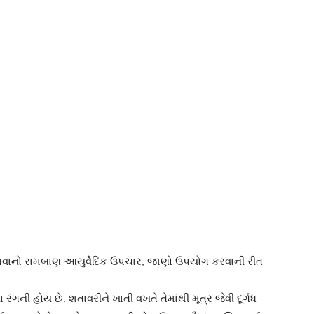
ાવાનો રામબાણ આયુર્વેદિક ઉપચાર, જાણો ઉપયોગ કરવાની રીત
ની હોય છે. શતાવરીને ખાતી વખતે તેમાંથી મૂત્ર જેવી દૂર્ગંધ