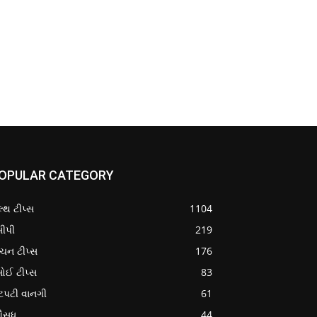
OPULAR CATEGORY
લ્થ ટીપ્સ
1104
સીપી
219
ચન ટીપ્સ
176
ોઈ ટીપ્સ
83
ટપટી વાનગી
61
સધ
44