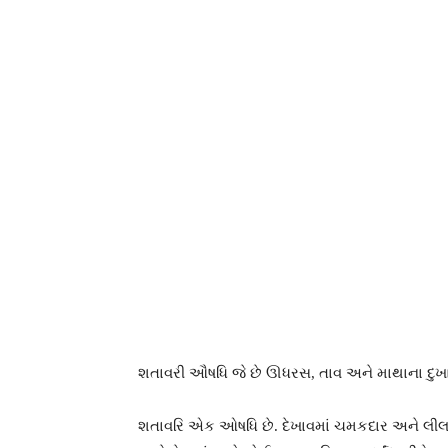
શતાવરી ઔષધિ જે છે ઊધરસ, તાવ અને માથાના દુખ
શતાવરિ એક ઓષધિ છે. દેખાવમાં ચમકદાર અને લીલા રંગ