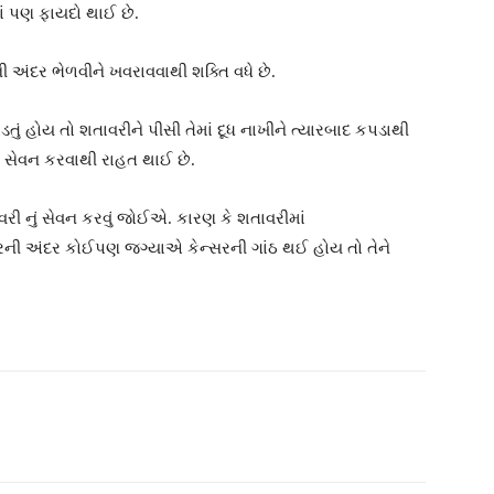
 પણ ફાયદો થાઈ છે.
દૂધની અંદર ભેળવીને ખવરાવવાથી શક્તિ વધે છે.
પડતું હોય તો શતાવરીને પીસી તેમાં દૂધ નાખીને ત્યારબાદ કપડાથી
ું સેવન કરવાથી રાહત થાઈ છે.
વરી નું સેવન કરવું જોઈએ. કારણ કે શતાવરીમાં
ીરની અંદર કોઈપણ જગ્યાએ કેન્સરની ગાંઠ થઈ હોય તો તેને
witter
Pinterest
WhatsApp