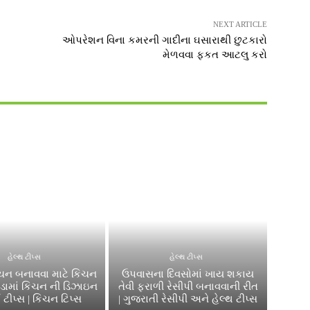
NEXT ARTICLE
ઓપરેશન વિના કમરની ગાદીના ઘસારાથી છુટકારો
મેળવવા ફકત આટલુ કરો
હેલ્થ ટીપ્સ
હેલ્થ ટીપ્સ
િચન બનાવવા માટે કિચન
ઉપવાસના દિવસોમાં ખાય શકાય
સોડામાં કિચન ની ડિઝાઇન
તેવી ફરાળી રેસીપી બનાવવાની રીત
 ટીપ્સ | કિચન ટિપ્સ
| ગુજરાતી રેસીપી અને હેલ્થ ટીપ્સ