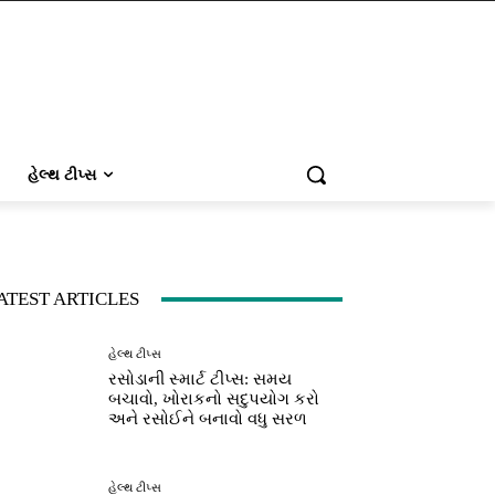
હેલ્થ ટીપ્સ
ATEST ARTICLES
હેલ્થ ટીપ્સ
રસોડાની સ્માર્ટ ટીપ્સ: સમય
બચાવો, ખોરાકનો સદુપયોગ કરો
અને રસોઈને બનાવો વધુ સરળ
હેલ્થ ટીપ્સ