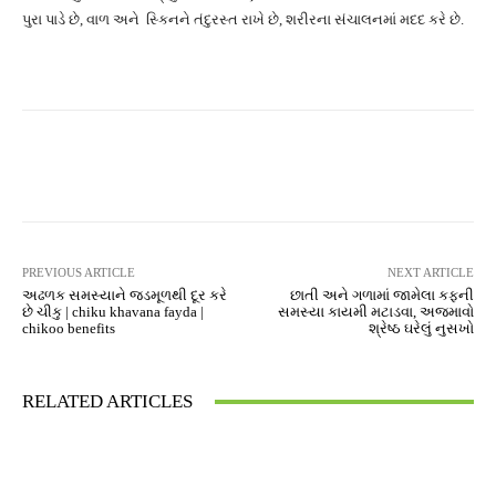
પુરા પાડે છે, વાળ અને સ્કિનને તંદુરસ્ત રાખે છે, શરીરના સંચાલનમાં મદદ કરે છે.
Facebook
Twitter
Pinterest
PREVIOUS ARTICLE
NEXT ARTICLE
અઢળક સમસ્યાને જડમૂળથી દૂર કરે
છાતી અને ગળામાં જામેલા કફની
છે ચીકુ | chiku khavana fayda |
સમસ્યા કાયમી મટાડવા, અજમાવો
chikoo benefits
શ્રેષ્ઠ ઘરેલું નુસખો
RELATED ARTICLES