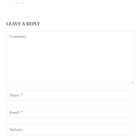
LEAVE A REPLY
Comment:
Na
Ema
Web