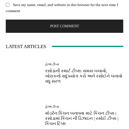
Save my name, email, and website in this browser for the next time I
comment.
LATEST ARTICLES
હેલ્થ ટીપ્સ
રસોડાની સ્માર્ટ ટીપ્સ: સમય બચાવો,
ખોરાકનો સદુપયોગ કરો અને રસોઈને બનાવો
વધુ સરળ
હેલ્થ ટીપ્સ
મોડર્રન કિચન બનાવવા માટે કિચન ટીપ્સ |
રસોડામાં કિચન ની ડિઝાઇન | રસોઈ ટીપ્સ |
કિચન ટિપ્સ