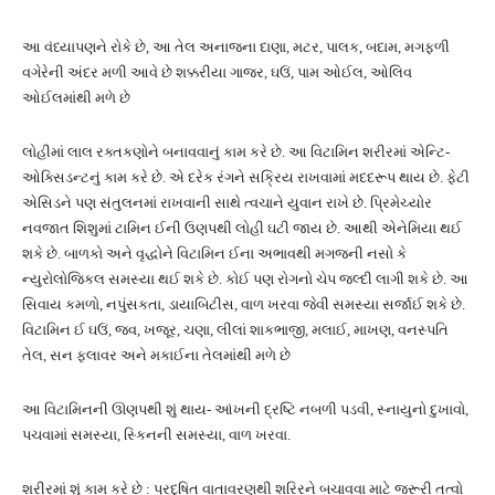
આ વંધ્યાપણને રોકે છે, આ તેલ અનાજના દાણા, મટર, પાલક, બદામ, મગફળી
વગેરેની અંદર મળી આવે છે શક્કરીયા ગાજર, ઘઉં, પામ ઓઈલ, ઓલિવ
ઓઈલમાંથી મળે છે
લોહીમાં લાલ રક્તકણોને બનાવવાનું કામ કરે છે. આ વિટામિન શરીરમાં એન્ટિ-
ઓક્સિડન્ટનું કામ કરે છે. એ દરેક રંગને સક્રિય રાખવામાં મદદરૂપ થાય છે. ફેટી
એસિડને પણ સંતુલનમાં રાખવાની સાથે ત્વચાને યુવાન રાખે છે. પ્રિમેચ્યોર
નવજાત શિશુમાં ટામિન ઈની ઉણપથી લોહી ઘટી જાય છે. આથી એનેમિયા થઈ
શકે છે. બાળકો અને વૃદ્ધોને વિટામિન ઈના અભાવથી મગજની નસો કે
ન્યુરોલોજિકલ સમસ્યા થઈ શકે છે. કોઈ પણ રોગનો ચેપ જલ્દી લાગી શકે છે. આ
સિવાય કમળો, નપુંસકતા, ડાયાબિટીસ, વાળ ખરવા જેવી સમસ્યા સર્જાઈ શકે છે.
વિટામિન ઈ ઘઉં, જવ, ખજૂર, ચણા, લીલાં શાકભાજી, મલાઈ, માખણ, વનસ્પતિ
તેલ, સન ફ્લાવર અને મકાઈના તેલમાંથી મળે છે
આ વિટામિનની ઊણપથી શું થાય- આંખની દ્રષ્ટિ નબળી પડવી, સ્નાયુનો દુખાવો,
પચવામાં સમસ્યા, સ્કિનની સમસ્યા, વાળ ખરવા.
શરીરમાં શું કામ કરે છે : પ્રદુષિત વાતાવરણથી શરિરને બચાવવા માટે જરૂરી તત્વો