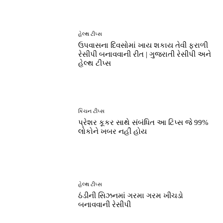
હેલ્થ ટીપ્સ
ઉપવાસના દિવસોમાં ખાય શકાય તેવી ફરાળી
રેસીપી બનાવવાની રીત | ગુજરાતી રેસીપી અને
હેલ્થ ટીપ્સ
કિચન ટીપ્સ
પ્રેશર કૂકર સાથે સંબંધિત આ ટિપ્સ જે 99%
લોકોને ખબર નહીં હોય
હેલ્થ ટીપ્સ
ઠંડીની સિઝનમાં ગરમા ગરમ ખીચડો
બનાવવાની રેસીપી