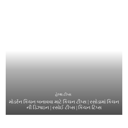
હેલ્થ ટીપ્સ
મોડર્રન કિચન બનાવવા માટે કિચન ટીપ્સ | રસોડામાં કિચન
ની ડિઝાઇન | રસોઈ ટીપ્સ | કિચન ટિપ્સ