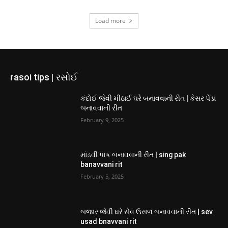
Load more
rasoi tips | રસોઈ
કંદોઈ જેવી મીઠાઈ ઘરે બનાવવાની રીત | કેસર પેંડા
બનાવવાની રીત
February 9, 2025
માંડવી પાક બનાવવાની રીત | sing pak
banavvani rit
February 5, 2025
બજાર જેવી ઘરે સેવ ઉસળ બનાવવાની રીત | sev
usad bnavvani rit