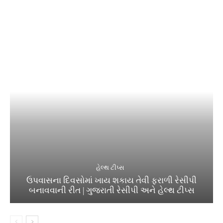
હેલ્થ ટીપ્સ
ઉપવાસના દિવસોમાં ખાય શકાય તેવી ફરાળી રેસીપી
બનાવવાની રીત | ગુજરાતી રેસીપી અને હેલ્થ ટીપ્સ