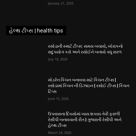
January 21, 2025
હેલ્થ ટીપ્સ | health tips
રસોડાની સ્માર્ટ ટીપ્સ: સમય બચાવો, ખોરાકનો
સદુપયોગ કરો અને રસોઈને બનાવો વધુ સરળ
July 18, 2026
મોડર્રન કિચન બનાવવા માટે કિચન ટીપ્સ |
રસોડામાં કિચન ની ડિઝાઇન | રસોઈ ટીપ્સ | કિચન
ટિપ્સ
June 15, 2026
ઉપવાસના દિવસોમાં ખાય શકાય તેવી ફરાળી
રેસીપી બનાવવાની રીત | ગુજરાતી રેસીપી અને
હેલ્થ ટીપ્સ
March 24, 2026