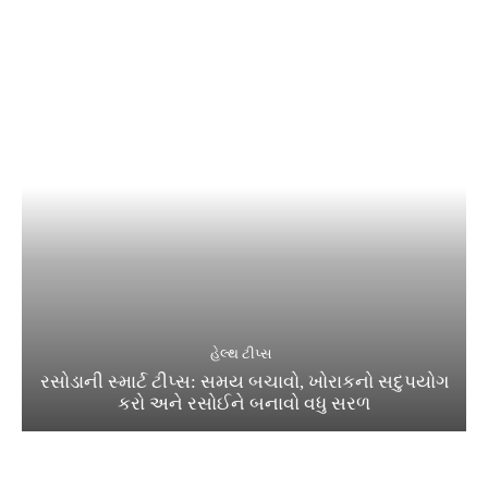
હેલ્થ ટીપ્સ
રસોડાની સ્માર્ટ ટીપ્સ: સમય બચાવો, ખોરાકનો સદુપયોગ
કરો અને રસોઈને બનાવો વધુ સરળ