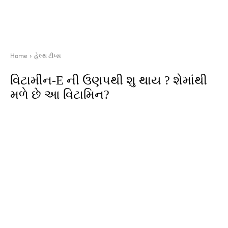
Home
હેલ્થ ટીપ્સ
વિટામીન-E ની ઉણપથી શુ થાય ? શેમાંથી
મળે છે આ વિટામિન?