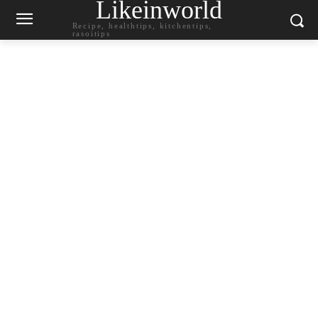
Likeinworld
Recipe, healthtips, kitchentips,
rasoitips