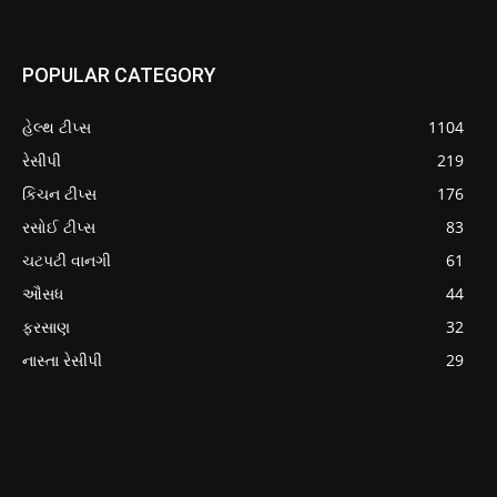
POPULAR CATEGORY
હેલ્થ ટીપ્સ
1104
રેસીપી
219
કિચન ટીપ્સ
176
રસોઈ ટીપ્સ
83
ચટપટી વાનગી
61
ઔસધ
44
ફરસાણ
32
નાસ્તા રેસીપી
29