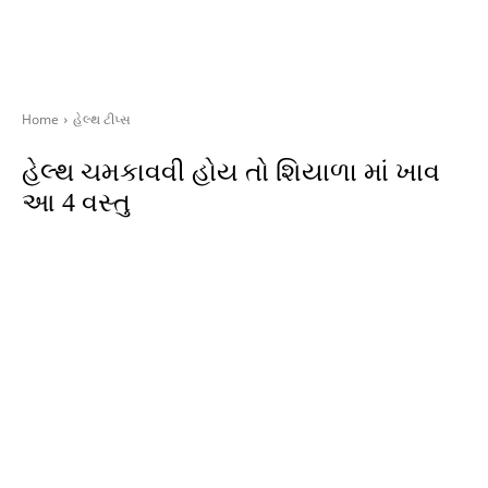
Home
હેલ્થ ટીપ્સ
હેલ્થ ચમકાવવી હોય તો શિયાળા માં ખાવ
આ 4 વસ્તુ