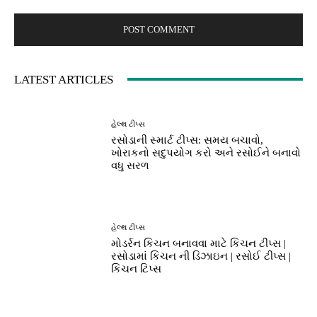
LATEST ARTICLES
હેલ્થ ટીપ્સ
રસોડાની સ્માર્ટ ટીપ્સ: સમય બચાવો,
ખોરાકનો સદુપયોગ કરો અને રસોઈને બનાવો
વધુ સરળ
હેલ્થ ટીપ્સ
મોડર્રન કિચન બનાવવા માટે કિચન ટીપ્સ |
રસોડામાં કિચન ની ડિઝાઇન | રસોઈ ટીપ્સ |
કિચન ટિપ્સ