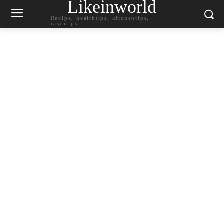
Likeinworld
Recipe, healthtips, kitchentips,
rasoitips