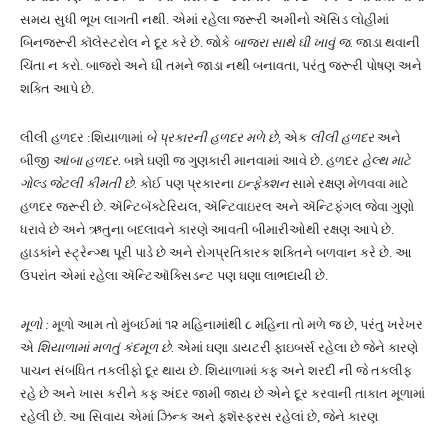
સમય સુધી ભૂખ લાગતી નથી. એમાં રહેલા જરૂરી અમીનો ઍસિડ લોહીમાં
બિનજરૂરી કૉલેસ્ટરોલ ને દૂર કરે છે. જોકે
બાજરા સાથે ઘી ખાવું જ.
જાડા થવાની
ચિંતા ન કરો. બાજરો અને ઘી તમને જાડા નથી બનાવતા, પરંતુ જરૂરી પોષણ અને
શક્તિ આપે છે.
લીલી હળદર :શિયાળામાં
બે પ્રકારની હળદર મળે છે,
એક
લીલી હળદર
અને
બીજી
આંબા હળદર.
બન્ને ઘણી જ ગુણકારી માનવામાં આવે છે. હળદર
હેલ્થ માટે
ગોલ્ડ જેટલી કીમતી છે.
કોઈ પણ પ્રકારના
ઇન્ફેક્શન
સામે રક્ષણ મેળવવા માટે
હળદર જરૂરી છે. ઍન્ટિબૅક્ટેરિયલ, ઍન્ટિવાઇરલ અને ઍન્ટિફંગલ જેવા ગુણો
ધરાવે છે અને ઋતુના બદલાવને કારણે આવતી બીમારીઓથી રક્ષણ આપે છે.
હાડકાંને સ્ટ્રેન્ગ્થ પૂરી પાડે છે અને રોગપ્રતિકારક શક્તિને બળવાન કરે છે. આ
ઉપરાંત એમાં રહેલા ઍન્ટિઑક્સિડન્ટ પણ ઘણા લાભદાયી છે.
મૂળો :
મૂળો આમ તો મુંબઈમાં ૧૨ મહિનામાંથી ૮ મહિના તો મળે જ છે, પરંતુ ખરેખર
એ
શિયાળામાં મળતું કંદમૂળ છે.
એમાં ઘણા ડાયટરી ફાઇબર્સ રહેલા છે જેને કારણે
પાચન સંબંધિત તકલીફો દૂર થાય છે. શિયાળામાં કફ અને શરદી ની જે તકલીફ
રહે છે અને ખાસ કરીને કફ અંદર જામી જાય છે એને દૂર કરવાની તાકાત મૂળામાં
રહેલી છે. આ સિવાય એમાં ઝિન્ક અને ફશૅસ્ફરસ રહેલાં છે, જેને કારણ