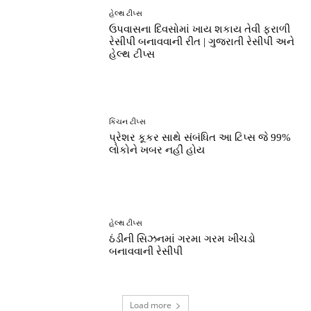
હેલ્થ ટીપ્સ
ઉપવાસના દિવસોમાં ખાય શકાય તેવી ફરાળી
રેસીપી બનાવવાની રીત | ગુજરાતી રેસીપી અને
હેલ્થ ટીપ્સ
કિચન ટીપ્સ
પ્રેશર કૂકર સાથે સંબંધિત આ ટિપ્સ જે 99%
લોકોને ખબર નહીં હોય
હેલ્થ ટીપ્સ
ઠંડીની સિઝનમાં ગરમા ગરમ ખીચડો
બનાવવાની રેસીપી
Load more