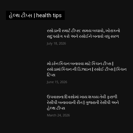
હેલ્થ ટીપ્સ | health tips
રસોડાની સ્માર્ટ ટીપ્સ: સમય બચાવો, ખોરાકનો
સદુપયોગ કરો અને રસોઈને બનાવો વધુ સરળ
July 18, 2026
મોડર્રન કિચન બનાવવા માટે કિચન ટીપ્સ |
રસોડામાં કિચન ની ડિઝાઇન | રસોઈ ટીપ્સ | કિચન
ટિપ્સ
June 15, 2026
ઉપવાસના દિવસોમાં ખાય શકાય તેવી ફરાળી
રેસીપી બનાવવાની રીત | ગુજરાતી રેસીપી અને
હેલ્થ ટીપ્સ
March 24, 2026