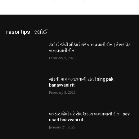
rasoi tips | રસોઈ
કંદોઈ જેવી મીઠાઈ ઘરે બનાવવાની રીત | કેસર પેંડા
બનાવવાની રીત
February 9, 2025
માંડવી પાક બનાવવાની રીત | sing pak
banavvani rit
February 5, 2025
બજાર જેવી ઘરે સેવ ઉસળ બનાવવાની રીત | sev
usad bnavvani rit
January 21, 2025