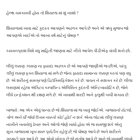
હેલ્થ ચમકાવવી હોય તો શિયાળા માં શું ખાશો ?
શિયાળામાં ખાવા માટે કુદરત આપણને અઢળક આપે છે અને એ ઋતુ મુજબ જો
આપણએ ખાઈએ તો આખા વર્ષ માટેનું પોષણ *
ચ્યવનપ્રાશ વિશે વધુ માહિતી જાણવા માટે નીચે આપેલ પીડીએફ વાંચી શકો છો..
લીલું લસણ :લસણ ના ફાયદા અઢળક છે એ આપણે જાણીએ જ છીએ, પરંતુ
લીલું લસણ
ફક્ત શિયાળા માં મળે છે જેના ફાયદા સામાન્ય
લસણ
કરતાં પણ વધુ
છે. એ શરીરનું સમગ્રપણે ડિટૉક્સિફિકેશન કરે છે. પાચન ને સશક્ત કરે છે. લીલા
લસણમાં રહેલા ઍક્ટિવ કમ્પાઉન્ડ એલિસિન કુદરતી ઍન્ટિબાયોટિક છે, જેને
લીધે ઇન્ફેક્શન થી રક્ષણ મળે છે. એ ખાવાથી શરદી અને ફ્લુથી બચી શકાય છે.
બાજરો :આ એક એવું ધાન્ય છે જે
શિયાળા
માં જ ખાવું જોઈએ.
બાજરાનો રોટલો,
ગોળ અને ઘી જેવો ઉત્તમ નાસ્તો કોઈ હોઈ ન શકે.
એના લોટમાં
લીલું લસણ
નાખીને બનાવેલું ઢેબરું અને ઓળો જેણે ખાધો હોય એ જ સમજી શકે એનું
સુખ.
બાજરામાં ખૂબ સારું પ્રોટીન રહેલું છે,
જે પોષણ આપે છે અને શરીરને
ગરમાટો પણ આપે છે. આ એવો ખોરાક છે જે સંતોષ આપે છે અને જે ખાવાથી લાંબો