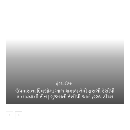
હેલ્થ ટીપ્સ
ઉપવાસના દિવસોમાં ખાય શકાય તેવી ફરાળી રેસીપી
બનાવવાની રીત | ગુજરાતી રેસીપી અને હેલ્થ ટીપ્સ