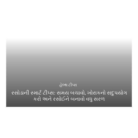
હેલ્થ ટીપ્સ
રસોડાની સ્માર્ટ ટીપ્સ: સમય બચાવો, ખોરાકનો સદુપયોગ
કરો અને રસોઈને બનાવો વધુ સરળ