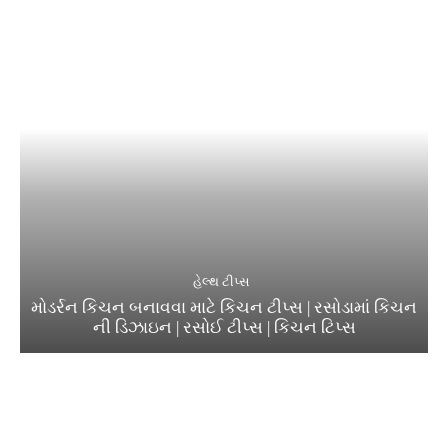
હેલ્થ ટીપ્સ
મોડર્રન કિચન બનાવવા માટે કિચન ટીપ્સ | રસોડામાં કિચન
ની ડિઝાઇન | રસોઈ ટીપ્સ | કિચન ટિપ્સ