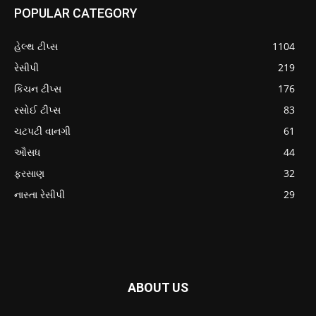
POPULAR CATEGORY
હેલ્થ ટીપ્સ
1104
રેસીપી
219
કિચન ટીપ્સ
176
રસોઈ ટીપ્સ
83
ચટપટી વાનગી
61
ઔસધ
44
ફરસાણ
32
નાસ્તા રેસીપી
29
ABOUT US