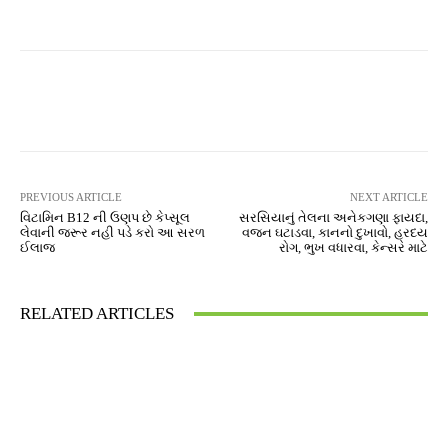
Facebook
Twitter
Pinterest
PREVIOUS ARTICLE
NEXT ARTICLE
વિટામિન B12 ની ઉણપ છે કેપ્સૂલ
સરસિયાનું તેલના અનેકગણા ફાયદા,
લેવાની જરૂર નહી પડે કરો આ સરળ
વજન ઘટાડવા, કાનનો દુખાવો, હ્રદય
ઈલાજ
રોગ, ભુખ વધારવા, કેન્સર માટે
RELATED ARTICLES