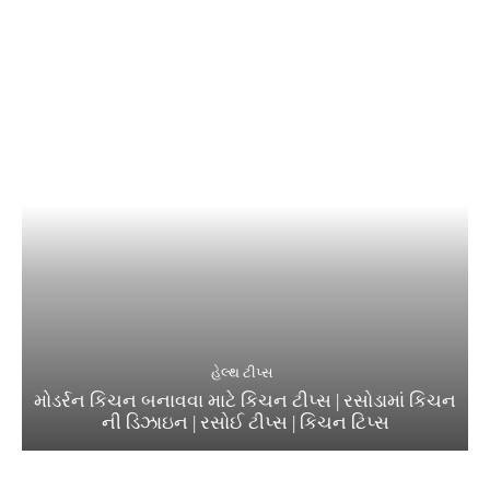
હેલ્થ ટીપ્સ
મોડર્રન કિચન બનાવવા માટે કિચન ટીપ્સ | રસોડામાં કિચન
ની ડિઝાઇન | રસોઈ ટીપ્સ | કિચન ટિપ્સ