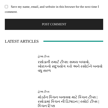
Save my name, email, and website in this browser for the next time I
comment.
LATEST ARTICLES
હેલ્થ ટીપ્સ
રસોડાની સ્માર્ટ ટીપ્સ: સમય બચાવો,
ખોરાકનો સદુપયોગ કરો અને રસોઈને બનાવો
વધુ સરળ
હેલ્થ ટીપ્સ
મોડર્રન કિચન બનાવવા માટે કિચન ટીપ્સ |
રસોડામાં કિચન ની ડિઝાઇન | રસોઈ ટીપ્સ |
કિચન ટિપ્સ