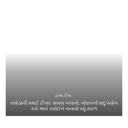
હેલ્થ ટીપ્સ
રસોડાની સ્માર્ટ ટીપ્સ: સમય બચાવો, ખોરાકનો સદુપયોગ
કરો અને રસોઈને બનાવો વધુ સરળ