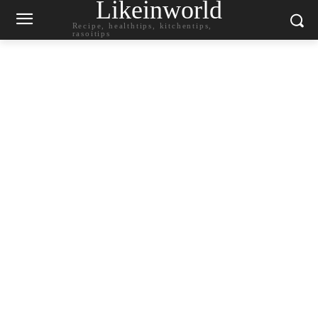
Likeinworld
Recipe, healthtips, kitchentips,
rasoitips