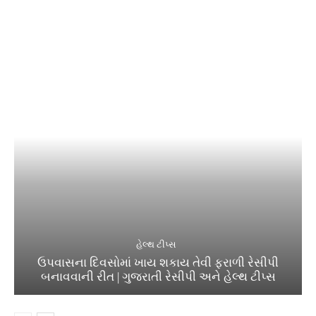
હેલ્થ ટીપ્સ
ઉપવાસના દિવસોમાં ખાય શકાય તેવી ફરાળી રેસીપી
બનાવવાની રીત | ગુજરાતી રેસીપી અને હેલ્થ ટીપ્સ