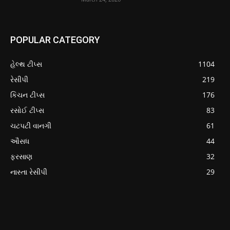
POPULAR CATEGORY
હેલ્થ ટીપ્સ
1104
રેસીપી
219
કિચન ટીપ્સ
176
રસોઈ ટીપ્સ
83
ચટપટી વાનગી
61
ઔસધ
44
ફરસાણ
32
નાસ્તા રેસીપી
29