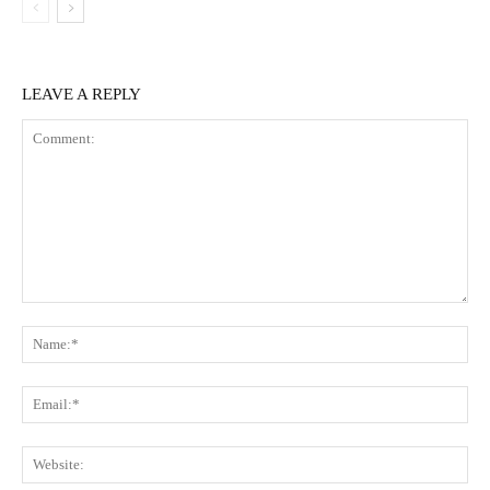
LEAVE A REPLY
Comment:
Na
Ema
Web