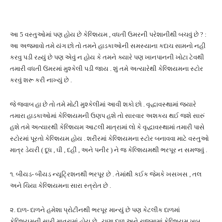
આ 5 વસ્તુઓમાં પણ હોય છે કેલ્શિયમ , વધતી ઉમરની પરેશાનીથી બચવું છે ? :
આ અજમાવો તમે યંગ છો તો તમને હાડકાઓની સમસ્યાના કદાચ સામનો નહી
કરવુ પડી રહ્યું છે પણ એવું ન હોય કે તમને ક્યારે પણ ખાનપાનની ખોટા ટેવથી
તમારી વધતી ઉંમરમાં મુશ્કેલી પડી જાય . શું તમે અત્યારેથી કેલ્શિયમના સ્ટોર
કરવું શરૂ કરી નાખ્યું છે .
જે જવાબ હા છે તો તમે મોટી મુશ્કેલીમાં આવી શકો છો . વૃદ્ધાવસ્થામાં જયારે
તમારા હાડકાઓમાં કેલ્શિયમની ઉણપ હશે તો સારવાર અશકય થઈ જશે સારું
હશે તમે અત્યારથી કેલ્શિયમ આટલી માત્રામાં લો કે વૃદ્ધાવસ્થામાં તમારી પાસે
સ્ટોરમાં પૂરતો કેલ્શિયમ હોય . શરીરમાં કેલ્શિયમના સ્ટોર બનાવવા માટે વસ્તુઓ
માત્ર ડેયરી ( દૂધ , ઘી , દહીં , અને પનીર ) ને જ કેલ્શિયમથી ભરપૂર ન સમજવું .
૧. બીયડ- બીયડ ન્યૂટ્રિશનથી ભરપૂર છે . તેમાંથી કઈક જેમકે ખસખસ , તલ
અને ચિયા કેલ્શિયમના સારા સ્ત્રોત છે .
૨. દાળ- દાળને હમેશા પ્રોટીનથી ભરપૂર માન્યું છે પણ કેટલીક દાળમાં
કેલ્શિયમની સારી માત્રામાં હોય છે . ચણા દાળ અને રાજમામાં કેલ્શિયમ ખૂબ