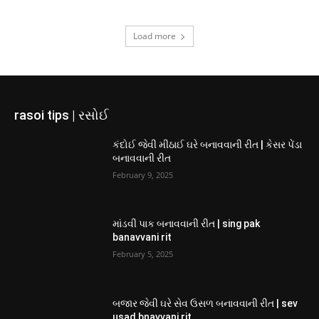
Load more
rasoi tips | રસોઈ
કંદોઈ જેવી મીઠાઈ ઘરે બનાવવાની રીત | કેસર પેંડા
બનાવવાની રીત
February 9, 2025
માંડવી પાક બનાવવાની રીત | sing pak
banavvani rit
February 5, 2025
બજાર જેવી ઘરે સેવ ઉસળ બનાવવાની રીત | sev
usad bnavvani rit