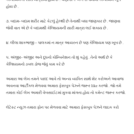
હોય છે .
૩. બદામ- બદામ શરીર માટે કેટલું હેલ્થી છે તેનાથી બધા જાણકાર છે . જાણવા
જેવી વાત એ છે કે બદામથી કેલ્શિયમની સારી માત્રા લઈ શકાય છે .
૪. લીલા શાકભાજી – પાલકમાં ન માત્ર આયરન છે પણ કેલ્શિયમ પણ ખૂબ છે .
૫. અંજીર- અંજીર અને દૂધનો કોમ્બિનેશન તો શું કહેવું . તેનો અર્થ છે કે
કેલ્શિયમનો ડબલ ડોજ જેવું કામ કરે છે
અમારા આ લેખ તમને પસંદ આવે તો અન્ય વ્યક્તિ સાથે શેર કરોઅને આવાજ
અવનવા આર્ટીકલ મેળવવા અમારા ફેસબુક પેઝ્ને જરૂર like કરજો . જો તમે
તમારા કોઈ લેખ અમારી વેબસાઈટમાં મુકવા માંગતા હોય તો કમેન્ટ જરૂર કરજો.
લેટેસ્ટ ન્યુઝ તમારા ફોન પર મેળવવા માટે અમારા ફેસબુક પેઝને લાઇક કરો