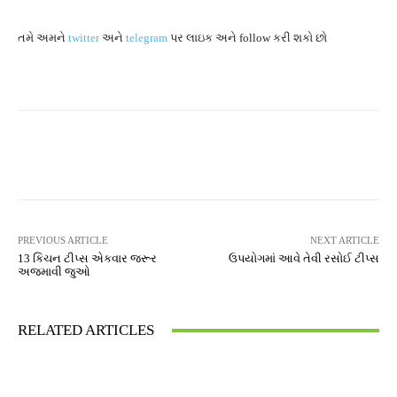
તમે અમને
twitter
અને
telegram
પર લાઇક અને follow કરી શકો છો
Facebook
Twitter
Pinterest
PREVIOUS ARTICLE
NEXT ARTICLE
13 કિચન ટીપ્સ એકવાર જરૂર
ઉપયોગમાં આવે તેવી રસોઈ ટીપ્સ
અજમાવી જુઓ
RELATED ARTICLES