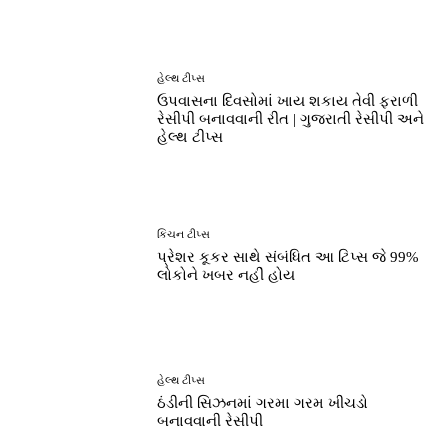
હેલ્થ ટીપ્સ
ઉપવાસના દિવસોમાં ખાય શકાય તેવી ફરાળી
રેસીપી બનાવવાની રીત | ગુજરાતી રેસીપી અને
હેલ્થ ટીપ્સ
કિચન ટીપ્સ
પ્રેશર કૂકર સાથે સંબંધિત આ ટિપ્સ જે 99%
લોકોને ખબર નહીં હોય
હેલ્થ ટીપ્સ
ઠંડીની સિઝનમાં ગરમા ગરમ ખીચડો
બનાવવાની રેસીપી