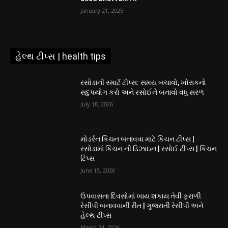
January 21, 2025
હેલ્થ ટીપ્સ | health tips
રસોડાની સ્માર્ટ ટીપ્સ: સમય બચાવો, ખોરાકનો
સદુપયોગ કરો અને રસોઈને બનાવો વધુ સરળ
July 18, 2026
મોડર્રન કિચન બનાવવા માટે કિચન ટીપ્સ |
રસોડામાં કિચન ની ડિઝાઇન | રસોઈ ટીપ્સ | કિચન
ટિપ્સ
June 15, 2026
ઉપવાસના દિવસોમાં ખાય શકાય તેવી ફરાળી
રેસીપી બનાવવાની રીત | ગુજરાતી રેસીપી અને
હેલ્થ ટીપ્સ
March 24, 2026