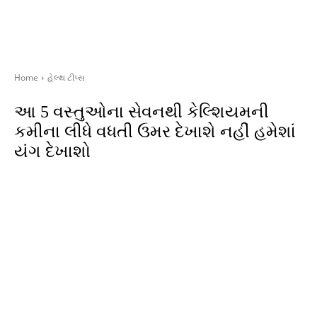
Home
હેલ્થ ટીપ્સ
આ 5 વસ્તુઓના સેવનથી કેલ્શિયમની
કમીના લીધે વધતી ઉમર દેખાશે નહીં હમેશાં
યંગ દેખાશો