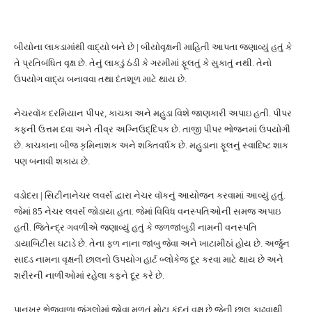
બીયોના લાકડામાંથી વાદ્યો બને છે | બીયોવૃક્ષની માહિતી આપતા જણાવ્યું હતું કે
તે પ્રતિબંધિત વૃક્ષ છે. તેનું લાકડું ઠંડી કે ગરમીમાં ફૂલતું કે સુકાતું નથી. તેનો
ઉપયોગ વાદ્ય બનાવવા તથા દંતશૂળ માટે થાય છે.
નેચરવૉક દરમિયાન પીપર, કાચકા અને મહુડા વિશે જાણકારી અપાઇ હતી. પીપર
કફની ઉત્તમ દવા અને તીવ્ર અગ્નિઉદ્દિપક છે. તાજી પીપર ભોજનમાં ઉપયોગી
છે. કાચકાના બીજ કૃમિનાશક અને શક્તિવર્ધક છે. મહુડાના ફૂલનું સ્વાદિષ્ટ શાક
પણ બનાવી શકાય છે.
વડોદરા | સિટીનાનેચર લવર્સ દ્વારા નેચર વૉકનું આયોજન કરવામાં આવ્યું હતું.
જેમાં 85 નેચર લવર્સ જોડાયા હતા. જેમાં વિવિધ વનસ્પતિઓની સમજ અપાઇ
હતી. જિતેન્દ્ર ગવળીએ જણાવ્યું હતું કે જળજાંબુડી નામની વનસ્પતિ
ડાયાબિટીસ ઘટાડે છે. તેના ફળ નાના જાંબુ જેવા અને ખાટામીઠાં હોય છે. અર્જુન
સાદડ નામના વૃક્ષની છાલનો ઉપયોગ હાર્ટ બ્લોકેજ દૂર કરવા માટે થાય છે અને
શરીરની નાળીઓમાં રહેલા કફને દૂર કરે છે.
પાનખર ભેજવાળા જંગલોમાં જોવા મળતું મોટા કંદનું વૃક્ષ છે.જેની છાલ કાઢવાથી