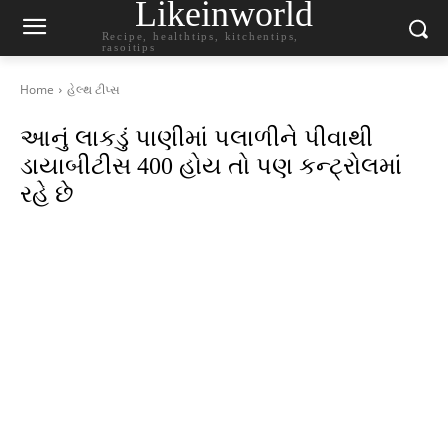
Likeinworld
Recipe, healthtips, kitchentips,
rasoitips
Home
હેલ્થ ટીપ્સ
આનું લાકડું પાણીમાં પલાળીને પીવાથી
ડાયાબીટીસ 400 હોય તો પણ કન્ટ્રોલમાં
રહે છે