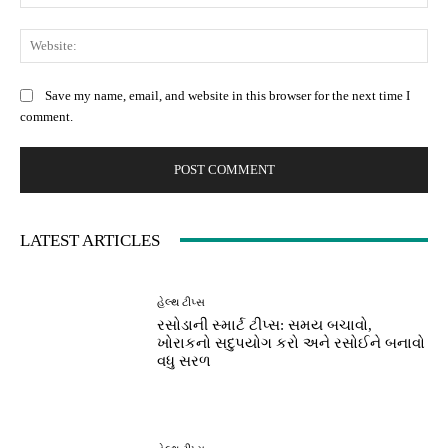
Web
Save my name, email, and website in this browser for the next time I
comment.
LATEST ARTICLES
હેલ્થ ટીપ્સ
રસોડાની સ્માર્ટ ટીપ્સ: સમય બચાવો,
ખોરાકનો સદુપયોગ કરો અને રસોઈને બનાવો
વધુ સરળ