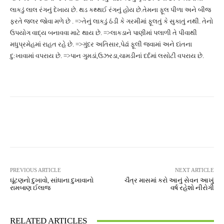
લાકડું લાલ રંગનું દેખાય છે. થડ કથ્થઈ રંગનું હોય છે.તેમના ફૂલ પીળા અને બીજ
ફરતે જલર જોવા મળે છે . =>તેનું લાકડું ઠંડી કે ગરમીમાં ફૂલતું કે સુકાતું નથી. તેનો
ઉપયોગ વાદ્ય બનાવવા માટે થાય છે. =>લાકડાને પાણીમાં પલાળી તે પીવાથી
મધુપ્રમેહમાં રાહત રહે છે. =>ગુંદર અતિસાર,પેઢાં ફૂલી જવામાં અને દાંતના
દુ:ખાવામાં વપરાય છે. =>પાન ગુમડાં,ઉઝરડા,ચામડીનાં દર્દમાં લસોટી વપરાય છે.
Facebook
Twitter
Pinterest
PREVIOUS ARTICLE
NEXT ARTICLE
ઘૂંટણનો દુખાવો, સાંધાના દુખાવાનો
ચૈત્ર માસમાં કરો આનું સેવન આખું
રામબાણ ઈલાજ
વર્ષ રહેશો નીરોગી
RELATED ARTICLES