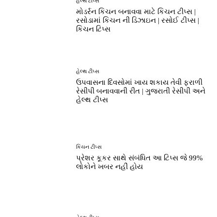
હેલ્થ ટીપ્સ
મોડર્રન કિચન બનાવવા માટે કિચન ટીપ્સ |
રસોડામાં કિચન ની ડિઝાઇન | રસોઈ ટીપ્સ |
કિચન ટિપ્સ
હેલ્થ ટીપ્સ
ઉપવાસના દિવસોમાં ખાય શકાય તેવી ફરાળી
રેસીપી બનાવવાની રીત | ગુજરાતી રેસીપી અને
હેલ્થ ટીપ્સ
કિચન ટીપ્સ
પ્રેશર કૂકર સાથે સંબંધિત આ ટિપ્સ જે 99%
લોકોને ખબર નહીં હોય