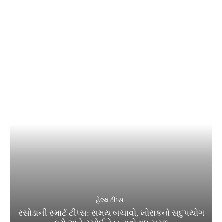
હેલ્થ ટીપ્સ
રસોડાની સ્માર્ટ ટીપ્સ: સમય બચાવો, ખોરાકનો સદુપયોગ