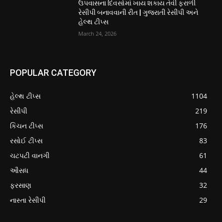
ઉપવાસના દિવસોમાં ખાય શકાય તેવી ફરાળી
રેસીપી બનાવવાની રીત | ગુજરાતી રેસીપી અને
હેલ્થ ટીપ્સ
March 24, 2026
POPULAR CATEGORY
હેલ્થ ટીપ્સ
1104
રેસીપી
219
કિચન ટીપ્સ
176
રસોઈ ટીપ્સ
83
ચટપટી વાનગી
61
ઔસધ
44
ફરસાણ
32
નાસ્તા રેસીપી
29