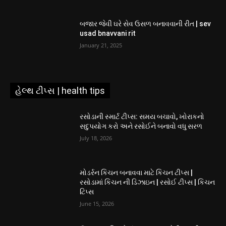
બજાર જેવી ઘરે સેવ ઉસળ બનાવવાની રીત | sev
usad bnavvani rit
January 21, 2025
હેલ્થ ટીપ્સ | health tips
રસોડાની સ્માર્ટ ટીપ્સ: સમય બચાવો, ખોરાકનો
સદુપયોગ કરો અને રસોઈને બનાવો વધુ સરળ
July 18, 2026
મોડર્રન કિચન બનાવવા માટે કિચન ટીપ્સ |
રસોડામાં કિચન ની ડિઝાઇન | રસોઈ ટીપ્સ | કિચન
ટિપ્સ
June 15, 2026