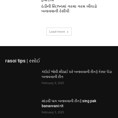
હેલ્થ ટીપ્સ
ઠંડીની સિઝનમાં ગરમા ગરમ ખીચડો
બનાવવાની રેસીપી
Load more
rasoi tips | રસોઈ
કંદોઈ જેવી મીઠાઈ ઘરે બનાવવાની રીત | કેસર પેંડા
બનાવવાની રીત
February 9, 2025
માંડવી પાક બનાવવાની રીત | sing pak
banavvani rit
February 5, 2025