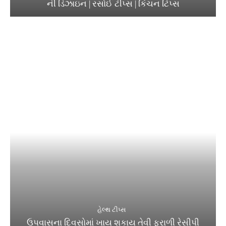
ની ડિઝાઇન | રસોઈ ટીપ્સ | કિચન ટિપ્સ
હેલ્થ ટીપ્સ
ઉપવાસના દિવસોમાં ખાય શકાય તેવી ફરાળી રેસીપી