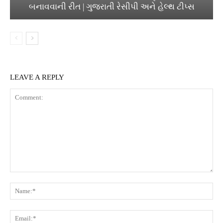
બનાવવાની રીત | ગુજરાતી રેસીપી અને હેલ્થ ટીપ્સ
LEAVE A REPLY
Comment:
Na
Ema