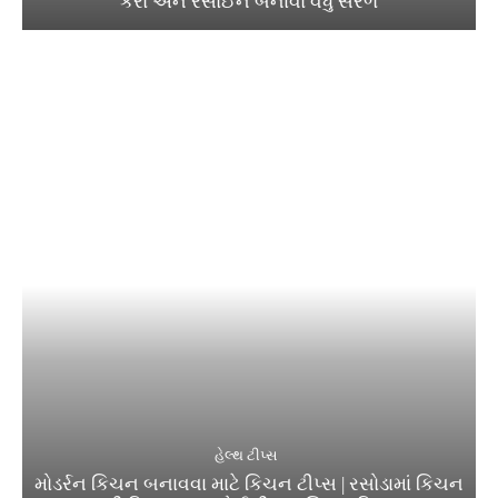
કરો અને રસોઈને બનાવો વધુ સરળ
હેલ્થ ટીપ્સ
મોડર્રન કિચન બનાવવા માટે કિચન ટીપ્સ | રસોડામાં કિચન