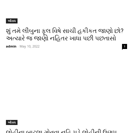
ઔસધ
શું તમે લીંબુના ફૂલ વિષે સાચી હકીકત જાણો છો?
અત્યારે જ જાણો નહિતર ખાધા પછી પછતાસો
admin
-
May 10, 2022
1
ઔસધ
લોહીના બાટલા ગોતવા નહિ પડે લોહીની ઉણપ