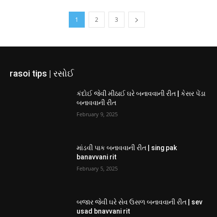
1
2
3
rasoi tips | રસોઈ
કંદોઈ જેવી મીઠાઈ ઘરે બનાવવાની રીત | કેસર પેંડા
બનાવવાની રીત
February 9, 2025
માંડવી પાક બનાવવાની રીત | sing pak
banavvani rit
February 5, 2025
બજાર જેવી ઘરે સેવ ઉસળ બનાવવાની રીત | sev
usad bnavvani rit