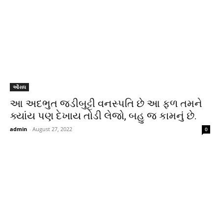
ઔસધ
આ અદભુત જડીબુટ્ટી વનસ્પતિ છે આ ફળ તમને
ક્યાંય પણ દેખાય તોડી લેજો, બહુ જ કામનું છે.
admin
-
August 27, 2022
0