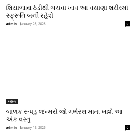
શિયાળામા ઠંડીથી બચવા ખાવ આ વસાણા શરીરમાં
સ્ફ્રૂતિ બની રહેશે
admin
-
January 25, 2023
0
ઔસધ
બાળક રૂપડુ જન્મસે જો ગર્ભસ્થ માતા ખાશે આ
એક વસ્તુ
admin
-
January 18, 2023
0