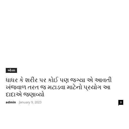
ઔસધ
ધાધર કે શરીર પર કોઈ પણ જગ્યા એ આવતી
ખંજવાળ તરત જ મટાડવા માટેનો પ્રયોગ આ
દાદાએ જણાવ્યો
admin
-
January 9, 2023
0