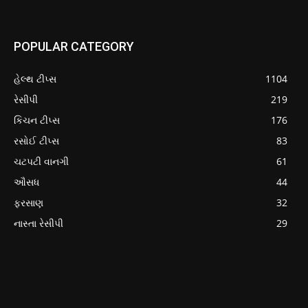
POPULAR CATEGORY
હેલ્થ ટીપ્સ
1104
રેસીપી
219
કિચન ટીપ્સ
176
રસોઈ ટીપ્સ
83
ચટપટી વાનગી
61
ઔસધ
44
ફરસાણ
32
નાસ્તા રેસીપી
29