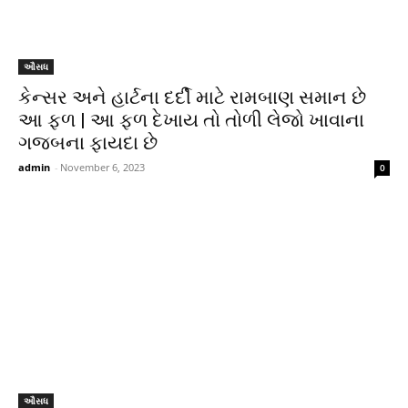
ઔસધ
કેન્સર અને હાર્ટના દર્દી માટે રામબાણ સમાન છે
આ ફળ | આ ફળ દેખાય તો તોળી લેજો ખાવાના
ગજબના ફાયદા છે
admin
-
November 6, 2023
0
ઔસધ