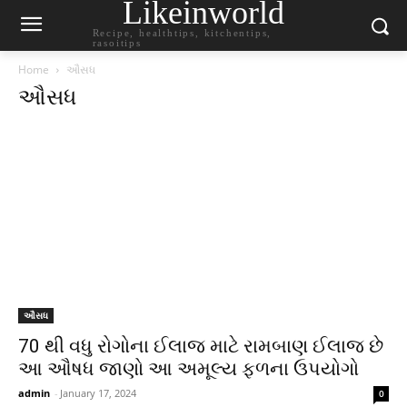
Likeinworld
Recipe, healthtips, kitchentips,
rasoitips
Home
ઔસધ
ઔસધ
ઔસધ
70 થી વધુ રોગોના ઈલાજ માટે રામબાણ ઈલાજ છે
આ ઔષધ જાણો આ અમૂલ્ય ફળના ઉપયોગો
admin
-
January 17, 2024
0