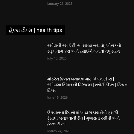
January 21, 2025
હેલ્થ ટીપ્સ | health tips
રસોડાની સ્માર્ટ ટીપ્સ: સમય બચાવો, ખોરાકનો
સદુપયોગ કરો અને રસોઈને બનાવો વધુ સરળ
July 18, 2026
મોડર્રન કિચન બનાવવા માટે કિચન ટીપ્સ |
રસોડામાં કિચન ની ડિઝાઇન | રસોઈ ટીપ્સ | કિચન
ટિપ્સ
June 15, 2026
ઉપવાસના દિવસોમાં ખાય શકાય તેવી ફરાળી
રેસીપી બનાવવાની રીત | ગુજરાતી રેસીપી અને
હેલ્થ ટીપ્સ
March 24, 2026