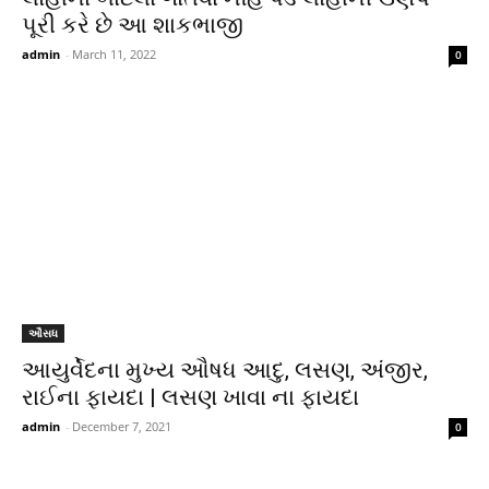
પૂરી કરે છે આ શાકભાજી
admin
-
March 11, 2022
0
ઔસધ
આયુર્વેદના મુખ્ય ઔષધ આદુ, લસણ, અંજીર,
રાઈના ફાયદા | લસણ ખાવા ના ફાયદા
admin
-
December 7, 2021
0