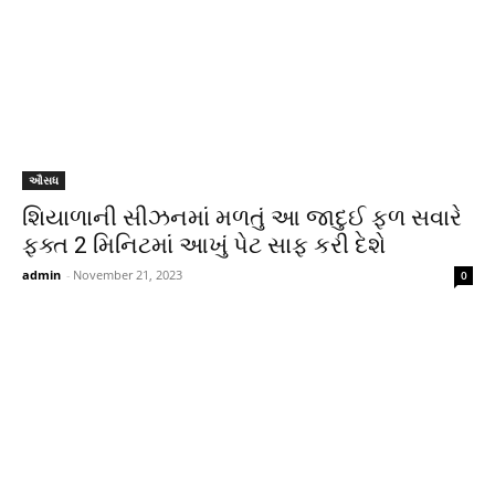
ઔસધ
શિયાળાની સીઝનમાં મળતું આ જાદુઈ ફળ સવારે
ફક્ત 2 મિનિટમાં આખું પેટ સાફ કરી દેશે
admin
-
November 21, 2023
0