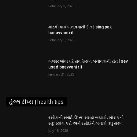
February 9, 2025
માંડવી પાક બનાવવાની રીત | sing pak
banavvani rit
February 5, 2025
બજાર જેવી ઘરે સેવ ઉસળ બનાવવાની રીત | sev
usad bnavvani rit
January 21, 2025
હેલ્થ ટીપ્સ | health tips
રસોડાની સ્માર્ટ ટીપ્સ: સમય બચાવો, ખોરાકનો
સદુપયોગ કરો અને રસોઈને બનાવો વધુ સરળ
July 18, 2026