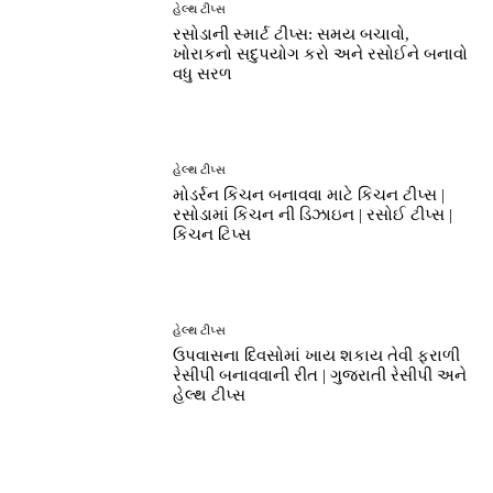
હેલ્થ ટીપ્સ
રસોડાની સ્માર્ટ ટીપ્સ: સમય બચાવો,
ખોરાકનો સદુપયોગ કરો અને રસોઈને બનાવો
વધુ સરળ
હેલ્થ ટીપ્સ
મોડર્રન કિચન બનાવવા માટે કિચન ટીપ્સ |
રસોડામાં કિચન ની ડિઝાઇન | રસોઈ ટીપ્સ |
કિચન ટિપ્સ
હેલ્થ ટીપ્સ
ઉપવાસના દિવસોમાં ખાય શકાય તેવી ફરાળી
રેસીપી બનાવવાની રીત | ગુજરાતી રેસીપી અને
હેલ્થ ટીપ્સ