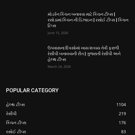
મોડર્રન કિચન બનાવવા માટે કિચન ટીપ્સ |
રસોડામાં કિચન ની ડિઝાઇન | રસોઈ ટીપ્સ | કિચન
ટિપ્સ
June 15, 2026
ઉપવાસના દિવસોમાં ખાય શકાય તેવી ફરાળી
રેસીપી બનાવવાની રીત | ગુજરાતી રેસીપી અને
હેલ્થ ટીપ્સ
March 24, 2026
POPULAR CATEGORY
હેલ્થ ટીપ્સ
1104
રેસીપી
219
કિચન ટીપ્સ
176
રસોઈ ટીપ્સ
83