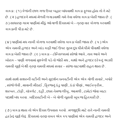
કાકડા : ( ૧ ) કેળાંની છાલ ગળા ઉપર બહાર બાંધવાથી કાકડા ફૂલ્યા હોય તો તે મટે
છે . ( ૨ ) હળદરને મધમાં મેળવી લગાડવાથી ગમે તેવા વધેલા કાકડા બેસી જાય છે . (
૩ ) સાધારણ ગરમ પાણીમાં મીઠું ઓગાળી દિવસમાં બે – ત્રણ વાર કોગળા કરવાથી
કાકડાની પીડા મટે છે .
( ૪ ) પાણીમાં મધ નાખી કોગળા કરવાથી વધેલા કાકડા બેસી જાય છે . ( ૫ ) એક
એક ચમચી હળદર અને ખાંડ કાફી જઈ ઉપર ગુરમ દૂધ ધીમે ધીમે પીવાથી વધેલા
કાકડા બેસી જાય છે . ( ૯ ) કાકડા – ટોન્સિલ્સમાં સોજો આવે , તાવ આવે અને
ખોરાક – પાણી ગળવામાં મુશ્કેલી પડે તો જેઠી મધ , કાથો અને હળદર દરેકનું અડધી
ચમચી ચૂર્ણ બે થી ત્રણ ચમચી મધમાં સવાર – સાંજ ચાટવાથી રાહત થાય છે .
સાથે સાથે સશસ્ની વટીની અને સુદર્શન ઘનવટીની એક એક ગોળી સવારે , બપોરે
, સાંજે લેવી , માવાની મીઠાઈ , ફ્રિજનું ઠંડુ પાણી , ઠંડાં પીણાં , આઈસ્ક્રીમ ,
શરબત , ટૉફી , ચૉકલેટ , દહીં , છાસ તેમજ લીંબુ , આમલી , ટામેટાં જેવા ખાટા
પદાર્થો બંધ કરવા . ખદિરાવટીની બે – બે ગોળી ચૂસવી ખૂબ જ હિતકારી છે .
( ૭ ) કાકડા થાય તો એક દિવસ ઉપવાસ કરવો . મળશુદ્ધિ માટે રાતે નાની ચમચી
હરડેનું ચૂર્ણ લેવું . દિવસમાં ત્રણ વખત એક કપ પાણીમાં એક ચમચી હળદર અને