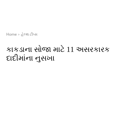
Home
હેલ્થ ટીપ્સ
કાકડાના સોજા માટે 11 અસરકારક
દાદીમાંના નુસખા