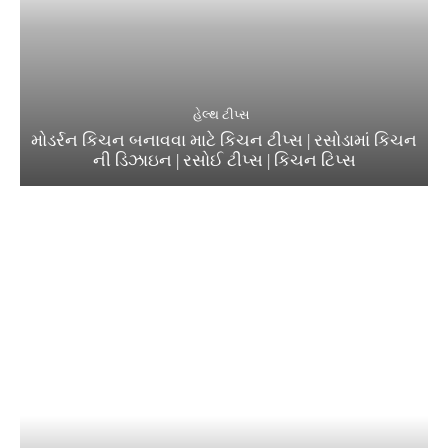
હેલ્થ ટીપ્સ
મોડર્રન કિચન બનાવવા માટે કિચન ટીપ્સ | રસોડામાં કિચન
ની ડિઝાઇન | રસોઈ ટીપ્સ | કિચન ટિપ્સ