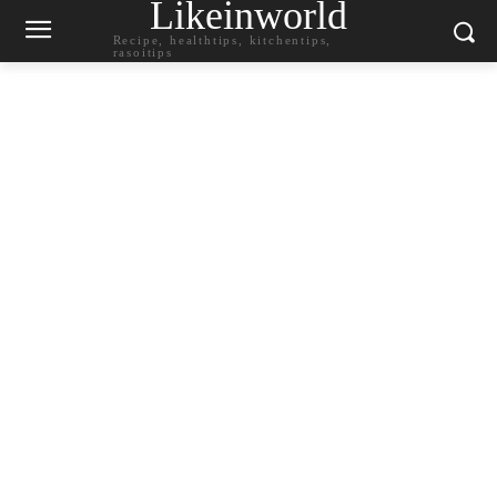
Likeinworld
Recipe, healthtips, kitchentips,
rasoitips