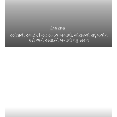
હેલ્થ ટીપ્સ
રસોડાની સ્માર્ટ ટીપ્સ: સમય બચાવો, ખોરાકનો સદુપયોગ
કરો અને રસોઈને બનાવો વધુ સરળ