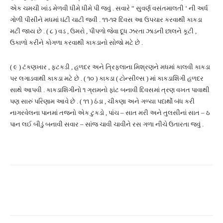
એક ચમચી ખાંડ મેળવી ધીમે ધીમે પી જવું . સવારે “ સુવર્ણ વસંતમાલતી ‘ ની અર્ધ
ગોળી પીસીને મધમાં ઘંટી ચાટી જવી . ૧૧-૧૨ દિવસ આ ઉપચાર કરવાથી કાકડા
મટી જાય છે . ( ૮ ) વડ , ઉમરો , પીપળો જેવા દૂધ ઝરતા ઝાડની છાલને કૂટી ,
ઉકાળો કરીને કોગળા કરવાથી કાકડાનો સોજો મટે છે .
( ૯ ) ટંકણખાર , ફટકડી , હળદર અને ત્રિફલાના મિશ્રણને મધમાં કાલવી કાકડા
પર લગાડવાથી કાકડા મટે છે . ( ૧૦ ) કાકડા ( ટોન્સીલ્સ ) માં કાકડાશિંગી હળદર
સાથે આપવી . કાકડાશિંગીનો ૧ ગ્રામનો ફાંટ બનાવી દિવસમાં ત્રણ વખત પાવાથી
પણ સારું પરિણામ આવે છે . ( ૧૧ ) ઠંડા , ચીકણા અને ગળ્યા પદાર્થો બંધ કરી
નાગરવેલના પાનમાં તજનો એક ટુકડો , પાંચ – સાત મરી અને તુલસીનાં સાત – ઠ
પાન લઈ બીડું બનાવી સવાર – સાંજ ચાવી ચાવીને રસ ગળા નીચે ઉતારતા જવું .
Facebook
Twitter
Pinterest