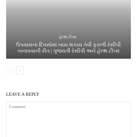
હેલ્થ ટીપ્સ
ઉપવાસના દિવસોમાં ખાય શકાય તેવી ફરાળી રેસીપી
બનાવવાની રીત | ગુજરાતી રેસીપી અને હેલ્થ ટીપ્સ
LEAVE A REPLY