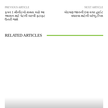
PREVIOUS ARTICLE
NEXT ARTICLE
ફક્ત 1 મીનીટનો સમય કાઢો આ
કોઇપણ જાતની દવા વગર હાઈટ
આસન માટે પેટની ચરબી ફટાફટ
વધારવા માટેની ઘરેલૂ ટીપ્સ
ઉતરી જશે
RELATED ARTICLES