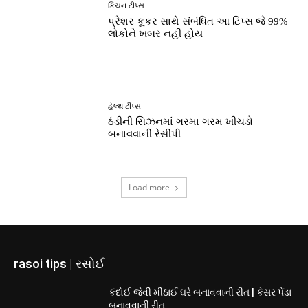
કિચન ટીપ્સ
પ્રેશર કૂકર સાથે સંબંધિત આ ટિપ્સ જે 99%
લોકોને ખબર નહીં હોય
હેલ્થ ટીપ્સ
ઠંડીની સિઝનમાં ગરમા ગરમ ખીચડો
બનાવવાની રેસીપી
Load more
rasoi tips | રસોઈ
કંદોઈ જેવી મીઠાઈ ઘરે બનાવવાની રીત | કેસર પેંડા
બનાવવાની રીત